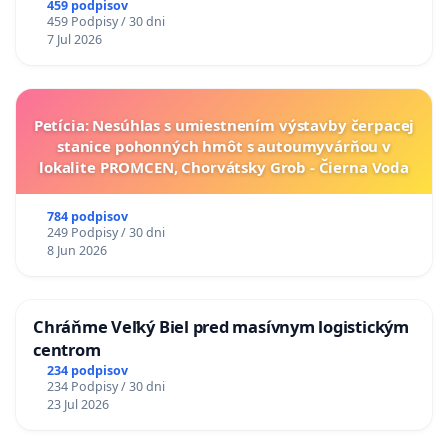
A ZLYHANIE ŠTÁTU
459 podpisov
459 Podpisy / 30 dni
7 Jul 2026
Petícia: Nesúhlas s umiestnením výstavby čerpacej
stanice pohonných hmôt s autoumyvárňou v
lokalite PROMCEN, Chorvátsky Grob - Čierna Voda
784 podpisov
249 Podpisy / 30 dni
8 Jun 2026
Chráňme Veľký Biel pred masívnym logistickým
centrom
234 podpisov
234 Podpisy / 30 dni
23 Jul 2026