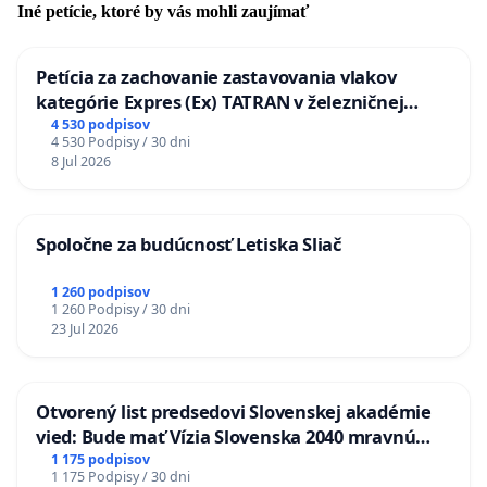
Iné petície, ktoré by vás mohli zaujímať
Petícia za zachovanie zastavovania vlakov
kategórie Expres (Ex) TATRAN v železničnej
stanici Púchov
4 530 podpisov
4 530 Podpisy / 30 dni
8 Jul 2026
Spoločne za budúcnosť Letiska Sliač
1 260 podpisov
1 260 Podpisy / 30 dni
23 Jul 2026
Otvorený list predsedovi Slovenskej akadémie
vied: Bude mať Vízia Slovenska 2040 mravnú
chrbticu?
1 175 podpisov
1 175 Podpisy / 30 dni