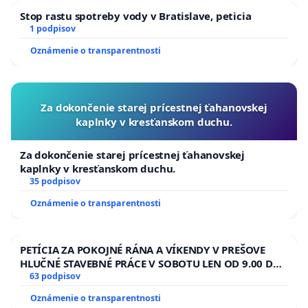
Stop rastu spotreby vody v Bratislave, peticia
1 podpisov
Oznámenie o transparentnosti
Za dokončenie starej prícestnej ťahanovskej
kaplnky v kresťanskom duchu.
Za dokončenie starej prícestnej ťahanovskej
kaplnky v kresťanskom duchu.
35 podpisov
Oznámenie o transparentnosti
PETÍCIA ZA POKOJNÉ RÁNA A VÍKENDY V PREŠOVE
HLUČNÉ STAVEBNÉ PRÁCE V SOBOTU LEN OD 9.00 DO
13.00 HOD., CEZ PRACOVNÝ TÝŽDEŇ CIEĽ 8.00 – 18.00
63 podpisov
HOD. A PRAVIDELNÁ KONTROLA STAVBY C-AREA NA
Oznámenie o transparentnosti
ĎUMBIERSKEJ/MAGU