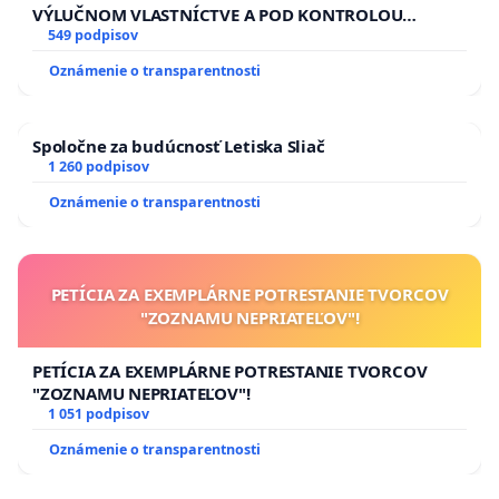
VÝLUČNOM VLASTNÍCTVE A POD KONTROLOU
SLOVENSKEJ REPUBLIKY & žiadosť na riešenie
549 podpisov
zanedbaného stavu závlahových a odvodňovacích
Oznámenie o transparentnosti
kanálov na Slovensku
Spoločne za budúcnosť Letiska Sliač
1 260 podpisov
Oznámenie o transparentnosti
PETÍCIA ZA EXEMPLÁRNE POTRESTANIE TVORCOV
"ZOZNAMU NEPRIATEĽOV"!
PETÍCIA ZA EXEMPLÁRNE POTRESTANIE TVORCOV
"ZOZNAMU NEPRIATEĽOV"!
1 051 podpisov
Oznámenie o transparentnosti