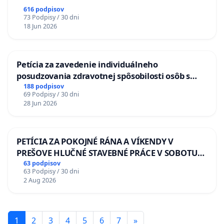
616 podpisov
73 Podpisy / 30 dni
18 Jun 2026
Petícia za zavedenie individuálneho
posudzovania zdravotnej spôsobilosti osôb s
diabetom 1. a 2. typu pri prijímaní do
188 podpisov
69 Podpisy / 30 dni
Policajného zboru SR
28 Jun 2026
PETÍCIA ZA POKOJNÉ RÁNA A VÍKENDY V
PREŠOVE HLUČNÉ STAVEBNÉ PRÁCE V SOBOTU
LEN OD 9.00 DO 13.00 HOD., CEZ PRACOVNÝ
63 podpisov
63 Podpisy / 30 dni
TÝŽDEŇ CIEĽ 8.00 – 18.00 HOD. A PRAVIDELNÁ
2 Aug 2026
KONTROLA STAVBY C-AREA NA
ĎUMBIERSKEJ/MAGU
1
2
3
4
5
6
7
»