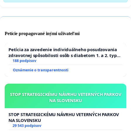
Petície propagované inými užívateľmi
Petícia za zavedenie individuálneho posudzovania
zdravotnej spôsobilosti osôb s diabetom 1. a 2. typu
pri prijímaní do Policajného zboru SR
188 podpisov
Oznámenie o transparentnosti
STOP STRATEGICKÉMU NÁVRHU VETERNÝCH PARKOV
NA SLOVENSKU
STOP STRATEGICKÉMU NÁVRHU VETERNÝCH PARKOV
NA SLOVENSKU
29 543 podpisov