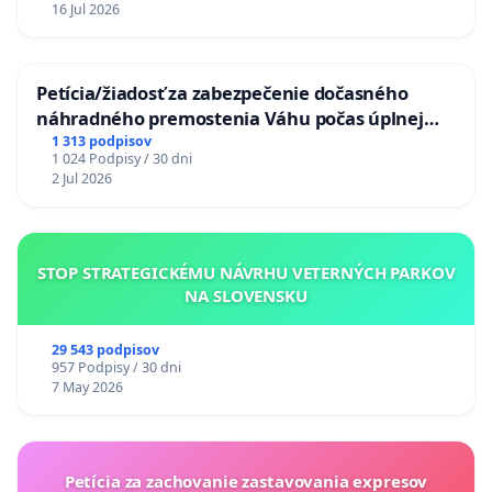
16 Jul 2026
Petícia/žiadosť za zabezpečenie dočasného
náhradného premostenia Váhu počas úplnej
uzávery Vážskeho mosta v Komárne
1 313 podpisov
1 024 Podpisy / 30 dni
2 Jul 2026
STOP STRATEGICKÉMU NÁVRHU VETERNÝCH PARKOV
NA SLOVENSKU
29 543 podpisov
957 Podpisy / 30 dni
7 May 2026
Petícia za zachovanie zastavovania expresov