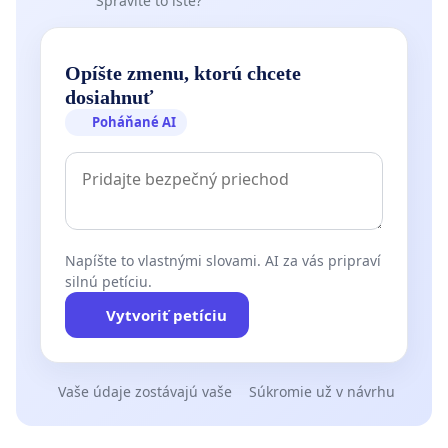
Spravíte to isté?
Opíšte zmenu, ktorú chcete
dosiahnuť
Poháňané AI
Napíšte to vlastnými slovami. AI za vás pripraví
silnú petíciu.
Vytvoriť petíciu
Vaše údaje zostávajú vaše
Súkromie už v návrhu