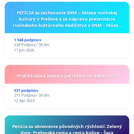
PETÍCIA za zachovanie SNM – Múzea rusínskej
kultúry v Prešove a za nápravu prezentácie
rusínskeho kultúrneho dedičstva v SNM – Múzeu
ukrajinskej kultúry vo Svidníku
1 548 podpisov
234 Podpisy / 30 dni
11 Jun 2026
Protihluková stena v petržalke na dialnici D2
531 podpisov
217 Podpisy / 30 dni
12 Apr 2023
​Petícia za obnovenie pôvodných rýchlostí: Zelený
dvor, Prešovská cesta a cesta Košice - Šaca