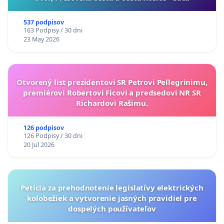
537 podpisov
163 Podpisy / 30 dni
23 May 2026
Otvorený list prezidentovi SR Petrovi Pellegrinimu,
premiérovi Robertovi Ficovi a predsedovi NR SR
Richardovi Rašimu.
126 podpisov
126 Podpisy / 30 dni
20 Jul 2026
Petícia za prehodnotenie legislatívy elektrických
kolobežiek a vytvorenie jasných pravidiel pre
dospelých používateľov