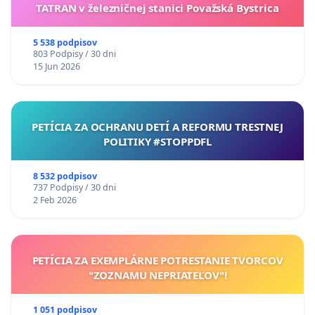
TATRAN v železničnej stanici Považská Bystrica
5 538 podpisov
803 Podpisy / 30 dni
15 Jun 2026
PETÍCIA ZA OCHRANU DETÍ A REFORMU TRESTNEJ
POLITIKY #STOPPDFL
8 532 podpisov
737 Podpisy / 30 dni
2 Feb 2026
PETÍCIA ZA EXEMPLÁRNE POTRESTANIE TVORCOV
"ZOZNAMU NEPRIATEĽOV"!
1 051 podpisov