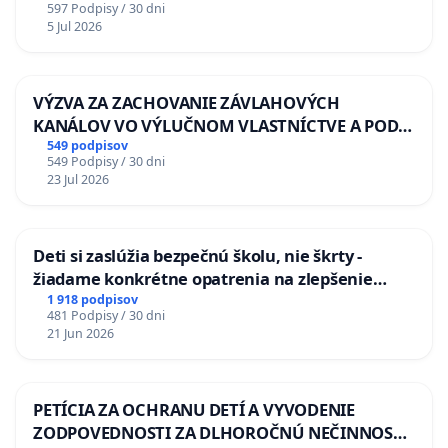
597 Podpisy / 30 dni
5 Jul 2026
VÝZVA ZA ZACHOVANIE ZÁVLAHOVÝCH
KANÁLOV VO VÝLUČNOM VLASTNÍCTVE A POD
KONTROLOU SLOVENSKEJ REPUBLIKY & žiadosť
549 podpisov
549 Podpisy / 30 dni
na riešenie zanedbaného stavu závlahových a
23 Jul 2026
odvodňovacích kanálov na Slovensku
Deti si zaslúžia bezpečnú školu, nie škrty -
žiadame konkrétne opatrenia na zlepšenie
situácie v školstve
1 918 podpisov
481 Podpisy / 30 dni
21 Jun 2026
PETÍCIA ZA OCHRANU DETÍ A VYVODENIE
ZODPOVEDNOSTI ZA DLHOROČNÚ NEČINNOSŤ