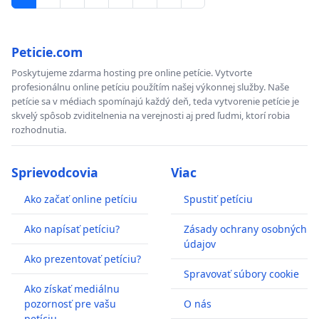
Peticie.com
Poskytujeme zdarma hosting pre online petície. Vytvorte
profesionálnu online petíciu použítím našej výkonnej služby. Naše
petície sa v médiach spomínajú každý deň, teda vytvorenie petície je
skvelý spôsob zviditelnenia na verejnosti aj pred ľudmi, ktorí robia
rozhodnutia.
Sprievodcovia
Viac
Ako začať online petíciu
Spustiť petíciu
Ako napísať petíciu?
Zásady ochrany osobných
údajov
Ako prezentovať petíciu?
Spravovať súbory cookie
Ako získať mediálnu
pozornosť pre vašu
O nás
petíciu