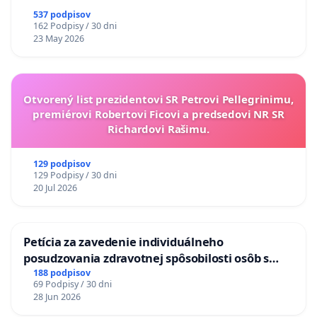
537 podpisov
162 Podpisy / 30 dni
23 May 2026
Otvorený list prezidentovi SR Petrovi Pellegrinimu,
premiérovi Robertovi Ficovi a predsedovi NR SR
Richardovi Rašimu.
129 podpisov
129 Podpisy / 30 dni
20 Jul 2026
Petícia za zavedenie individuálneho
posudzovania zdravotnej spôsobilosti osôb s
diabetom 1. a 2. typu pri prijímaní do
188 podpisov
69 Podpisy / 30 dni
Policajného zboru SR
28 Jun 2026