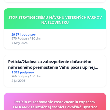
STOP STRATEGICKÉMU NÁVRHU VETERNÝCH PARKOV
NA SLOVENSKU
29 571 podpisov
970 Podpisy / 30 dni
7 May 2026
Petícia/žiadosť za zabezpečenie dočasného
náhradného premostenia Váhu počas úplnej
uzávery Vážskeho mosta v Komárne
1 313 podpisov
966 Podpisy / 30 dni
2 Jul 2026
Petícia za zachovanie zastavovania expresov
TATRAN v železničnej stanici Považská Bystrica