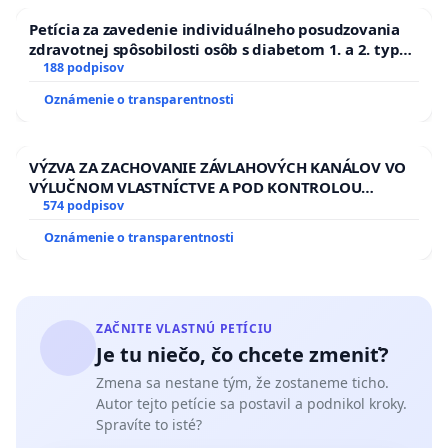
Petícia za zavedenie individuálneho posudzovania
zdravotnej spôsobilosti osôb s diabetom 1. a 2. typu
pri prijímaní do Policajného zboru SR
188 podpisov
Oznámenie o transparentnosti
VÝZVA ZA ZACHOVANIE ZÁVLAHOVÝCH KANÁLOV VO
VÝLUČNOM VLASTNÍCTVE A POD KONTROLOU
SLOVENSKEJ REPUBLIKY & žiadosť na riešenie
574 podpisov
zanedbaného stavu závlahových a odvodňovacích
Oznámenie o transparentnosti
kanálov na Slovensku
ZAČNITE VLASTNÚ PETÍCIU
Je tu niečo, čo chcete zmeniť?
Zmena sa nestane tým, že zostaneme ticho.
Autor tejto petície sa postavil a podnikol kroky.
Spravíte to isté?