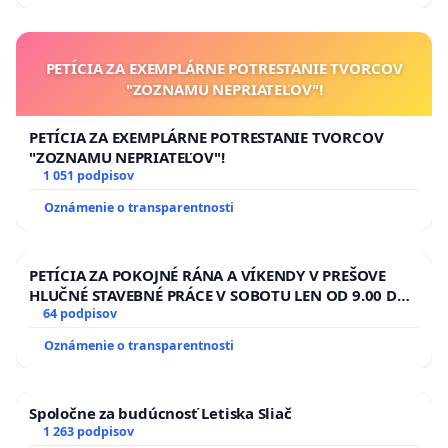
PETÍCIA ZA EXEMPLÁRNE POTRESTANIE TVORCOV
"ZOZNAMU NEPRIATEĽOV"!
PETÍCIA ZA EXEMPLÁRNE POTRESTANIE TVORCOV
"ZOZNAMU NEPRIATEĽOV"!
1 051 podpisov
Oznámenie o transparentnosti
PETÍCIA ZA POKOJNÉ RÁNA A VÍKENDY V PREŠOVE
HLUČNÉ STAVEBNÉ PRÁCE V SOBOTU LEN OD 9.00 DO
13.00 HOD., CEZ PRACOVNÝ TÝŽDEŇ CIEĽ 8.00 – 18.00
64 podpisov
HOD. A PRAVIDELNÁ KONTROLA STAVBY C-AREA NA
Oznámenie o transparentnosti
ĎUMBIERSKEJ/MAGU
Spoločne za budúcnosť Letiska Sliač
1 263 podpisov