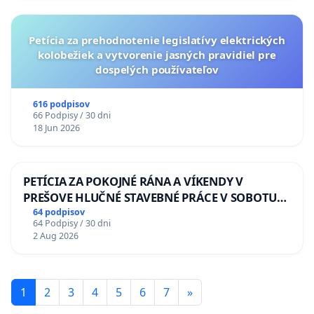
Petícia za prehodnotenie legislatívy elektrických
kolobežiek a vytvorenie jasných pravidiel pre
dospelých používateľov
616 podpisov
66 Podpisy / 30 dni
18 Jun 2026
PETÍCIA ZA POKOJNÉ RÁNA A VÍKENDY V
PREŠOVE HLUČNÉ STAVEBNÉ PRÁCE V SOBOTU
LEN OD 9.00 DO 13.00 HOD., CEZ PRACOVNÝ
64 podpisov
64 Podpisy / 30 dni
TÝŽDEŇ CIEĽ 8.00 – 18.00 HOD. A PRAVIDELNÁ
2 Aug 2026
KONTROLA STAVBY C-AREA NA
ĎUMBIERSKEJ/MAGU
1
2
3
4
5
6
7
»