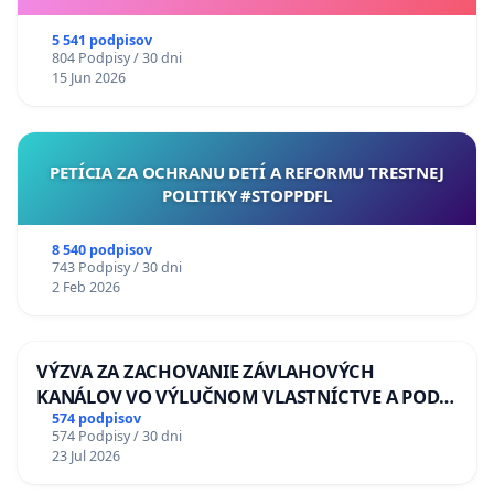
5 541 podpisov
804 Podpisy / 30 dni
15 Jun 2026
PETÍCIA ZA OCHRANU DETÍ A REFORMU TRESTNEJ
POLITIKY #STOPPDFL
8 540 podpisov
743 Podpisy / 30 dni
2 Feb 2026
VÝZVA ZA ZACHOVANIE ZÁVLAHOVÝCH
KANÁLOV VO VÝLUČNOM VLASTNÍCTVE A POD
KONTROLOU SLOVENSKEJ REPUBLIKY & žiadosť
574 podpisov
574 Podpisy / 30 dni
na riešenie zanedbaného stavu závlahových a
23 Jul 2026
odvodňovacích kanálov na Slovensku