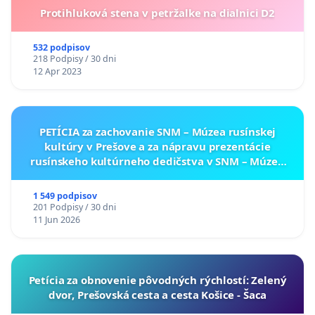
Protihluková stena v petržalke na dialnici D2
532 podpisov
218 Podpisy / 30 dni
12 Apr 2023
PETÍCIA za zachovanie SNM – Múzea rusínskej
kultúry v Prešove a za nápravu prezentácie
rusínskeho kultúrneho dedičstva v SNM – Múzeu
ukrajinskej kultúry vo Svidníku
1 549 podpisov
201 Podpisy / 30 dni
11 Jun 2026
​Petícia za obnovenie pôvodných rýchlostí: Zelený
dvor, Prešovská cesta a cesta Košice - Šaca