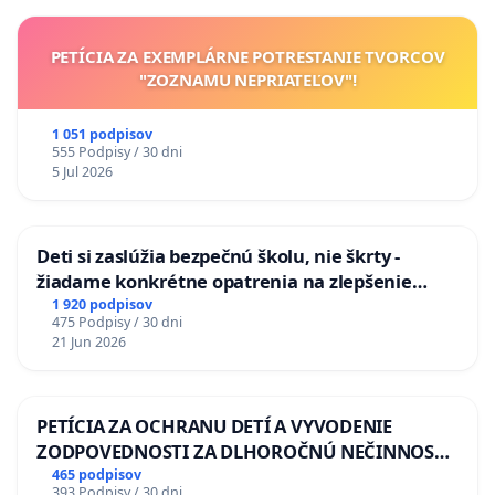
PETÍCIA ZA EXEMPLÁRNE POTRESTANIE TVORCOV
"ZOZNAMU NEPRIATEĽOV"!
1 051 podpisov
555 Podpisy / 30 dni
5 Jul 2026
Deti si zaslúžia bezpečnú školu, nie škrty -
žiadame konkrétne opatrenia na zlepšenie
situácie v školstve
1 920 podpisov
475 Podpisy / 30 dni
21 Jun 2026
PETÍCIA ZA OCHRANU DETÍ A VYVODENIE
ZODPOVEDNOSTI ZA DLHOROČNÚ NEČINNOSŤ
A ZLYHANIE ŠTÁTU
465 podpisov
393 Podpisy / 30 dni