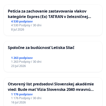
Petícia za zachovanie zastavovania vlakov
kategórie Expres (Ex) TATRAN v železničnej
stanici Púchov
4 530 podpisov
4 530 Podpisy / 30 dni
8 Jul 2026
Spoločne za budúcnosť Letiska Sliač
1 263 podpisov
1 263 Podpisy / 30 dni
23 Jul 2026
Otvorený list predsedovi Slovenskej akadémie
vied: Bude mať Vízia Slovenska 2040 mravnú
chrbticu?
1 176 podpisov
1 176 Podpisy / 30 dni
16 Jul 2026