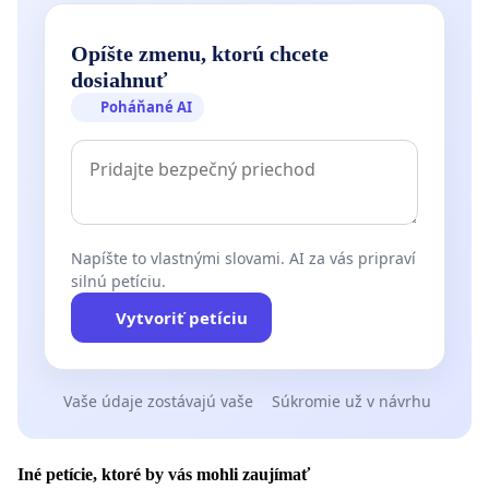
Opíšte zmenu, ktorú chcete
dosiahnuť
Poháňané AI
Napíšte to vlastnými slovami. AI za vás pripraví
silnú petíciu.
Vytvoriť petíciu
Vaše údaje zostávajú vaše
Súkromie už v návrhu
Iné petície, ktoré by vás mohli zaujímať