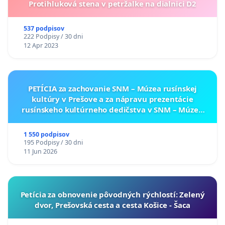
Protihluková stena v petržalke na dialnici D2
537 podpisov
222 Podpisy / 30 dni
12 Apr 2023
PETÍCIA za zachovanie SNM – Múzea rusínskej
kultúry v Prešove a za nápravu prezentácie
rusínskeho kultúrneho dedičstva v SNM – Múzeu
ukrajinskej kultúry vo Svidníku
1 550 podpisov
195 Podpisy / 30 dni
11 Jun 2026
​Petícia za obnovenie pôvodných rýchlostí: Zelený
dvor, Prešovská cesta a cesta Košice - Šaca