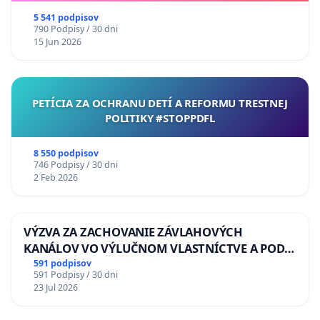
5 541 podpisov
790 Podpisy / 30 dni
15 Jun 2026
PETÍCIA ZA OCHRANU DETÍ A REFORMU TRESTNEJ
POLITIKY #STOPPDFL
8 550 podpisov
746 Podpisy / 30 dni
2 Feb 2026
VÝZVA ZA ZACHOVANIE ZÁVLAHOVÝCH
KANÁLOV VO VÝLUČNOM VLASTNÍCTVE A POD
KONTROLOU SLOVENSKEJ REPUBLIKY & žiadosť
591 podpisov
591 Podpisy / 30 dni
na riešenie zanedbaného stavu závlahových a
23 Jul 2026
odvodňovacích kanálov na Slovensku