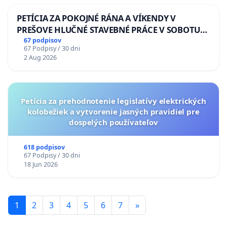
PETÍCIA ZA POKOJNÉ RÁNA A VÍKENDY V
PREŠOVE HLUČNÉ STAVEBNÉ PRÁCE V SOBOTU
LEN OD 9.00 DO 13.00 HOD., CEZ PRACOVNÝ
67 podpisov
67 Podpisy / 30 dni
TÝŽDEŇ CIEĽ 8.00 – 18.00 HOD. A PRAVIDELNÁ
2 Aug 2026
KONTROLA STAVBY C-AREA NA
ĎUMBIERSKEJ/MAGU
Petícia za prehodnotenie legislatívy elektrických
kolobežiek a vytvorenie jasných pravidiel pre
dospelých používateľov
618 podpisov
67 Podpisy / 30 dni
18 Jun 2026
1
2
3
4
5
6
7
»