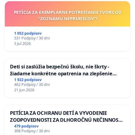
PETÍCIA ZA EXEMPLÁRNE POTRESTANIE TVORCOV
"ZOZNAMU NEPRIATEĽOV"!
1 052 podpisov
531 Podpisy / 30 dni
5 Jul 2026
Deti si zaslúžia bezpečnú školu, nie škrty -
žiadame konkrétne opatrenia na zlepšenie
situácie v školstve
1 922 podpisov
462 Podpisy / 30 dni
21 Jun 2026
PETÍCIA ZA OCHRANU DETÍ A VYVODENIE
ZODPOVEDNOSTI ZA DLHOROČNÚ NEČINNOSŤ
A ZLYHANIE ŠTÁTU
479 podpisov
308 Podpisy / 30 dni