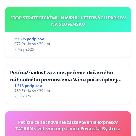
STOP STRATEGICKÉMU NÁVRHU VETERNÝCH PARKOV
NA SLOVENSKU
29 595 podpisov
972 Podpisy / 30 dni
7 May 2026
Petícia/žiadosť za zabezpečenie dočasného
náhradného premostenia Váhu počas úplnej
uzávery Vážskeho mosta v Komárne
1 313 podpisov
930 Podpisy / 30 dni
2 Jul 2026
Petícia za zachovanie zastavovania expresov
TATRAN v železničnej stanici Považská Bystrica