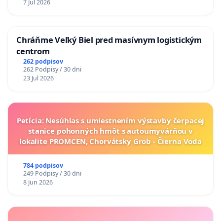
7 Jul 2026
Chráňme Veľký Biel pred masívnym logistickým
centrom
262 podpisov
262 Podpisy / 30 dni
23 Jul 2026
Petícia: Nesúhlas s umiestnením výstavby čerpacej
stanice pohonných hmôt s autoumyvárňou v
lokalite PROMCEN, Chorvátsky Grob - Čierna Voda
784 podpisov
249 Podpisy / 30 dni
8 Jun 2026