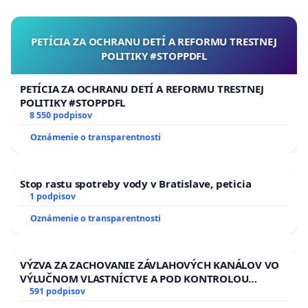
PETÍCIA ZA OCHRANU DETÍ A REFORMU TRESTNEJ
POLITIKY #STOPPDFL
PETÍCIA ZA OCHRANU DETÍ A REFORMU TRESTNEJ
POLITIKY #STOPPDFL
8 550 podpisov
Oznámenie o transparentnosti
Stop rastu spotreby vody v Bratislave, peticia
1 podpisov
Oznámenie o transparentnosti
VÝZVA ZA ZACHOVANIE ZÁVLAHOVÝCH KANÁLOV VO
VÝLUČNOM VLASTNÍCTVE A POD KONTROLOU
SLOVENSKEJ REPUBLIKY & žiadosť na riešenie
591 podpisov
zanedbaného stavu závlahových a odvodňovacích