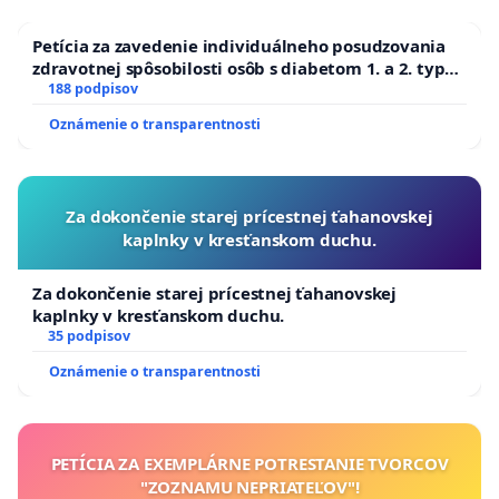
Petícia za zavedenie individuálneho posudzovania
zdravotnej spôsobilosti osôb s diabetom 1. a 2. typu
pri prijímaní do Policajného zboru SR
188 podpisov
Oznámenie o transparentnosti
Za dokončenie starej prícestnej ťahanovskej
kaplnky v kresťanskom duchu.
Za dokončenie starej prícestnej ťahanovskej
kaplnky v kresťanskom duchu.
35 podpisov
Oznámenie o transparentnosti
PETÍCIA ZA EXEMPLÁRNE POTRESTANIE TVORCOV
"ZOZNAMU NEPRIATEĽOV"!