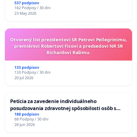
537 podpisov
162 Podpisy / 30 dni
23 May 2026
Otvorený list prezidentovi SR Petrovi Pellegrinimu,
premiérovi Robertovi Ficovi a predsedovi NR SR
Richardovi Rašimu.
133 podpisov
133 Podpisy / 30 dni
20 Jul 2026
Petícia za zavedenie individuálneho
posudzovania zdravotnej spôsobilosti osôb s
diabetom 1. a 2. typu pri prijímaní do
188 podpisov
68 Podpisy / 30 dni
Policajného zboru SR
28 Jun 2026