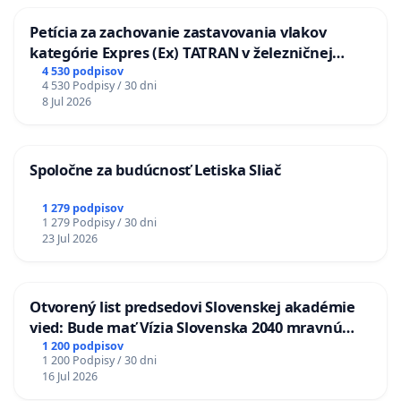
Petícia za zachovanie zastavovania vlakov
kategórie Expres (Ex) TATRAN v železničnej
stanici Púchov
4 530 podpisov
4 530 Podpisy / 30 dni
8 Jul 2026
Spoločne za budúcnosť Letiska Sliač
1 279 podpisov
1 279 Podpisy / 30 dni
23 Jul 2026
Otvorený list predsedovi Slovenskej akadémie
vied: Bude mať Vízia Slovenska 2040 mravnú
chrbticu?
1 200 podpisov
1 200 Podpisy / 30 dni
16 Jul 2026