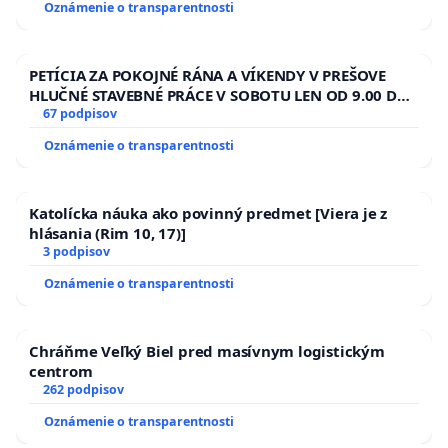
Oznámenie o transparentnosti
kanálov na Slovensku
PETÍCIA ZA POKOJNÉ RÁNA A VÍKENDY V PREŠOVE
HLUČNÉ STAVEBNÉ PRÁCE V SOBOTU LEN OD 9.00 DO
13.00 HOD., CEZ PRACOVNÝ TÝŽDEŇ CIEĽ 8.00 – 18.00
67 podpisov
HOD. A PRAVIDELNÁ KONTROLA STAVBY C-AREA NA
Oznámenie o transparentnosti
ĎUMBIERSKEJ/MAGU
Katolícka náuka ako povinný predmet [Viera je z
hlásania (Rim 10, 17)]
3 podpisov
Oznámenie o transparentnosti
Chráňme Veľký Biel pred masívnym logistickým
centrom
262 podpisov
Oznámenie o transparentnosti