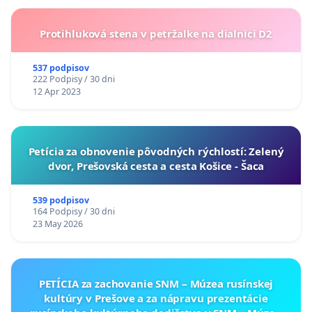
Protihluková stena v petržalke na dialnici D2
537 podpisov
222 Podpisy / 30 dni
12 Apr 2023
​Petícia za obnovenie pôvodných rýchlostí: Zelený
dvor, Prešovská cesta a cesta Košice - Šaca
539 podpisov
164 Podpisy / 30 dni
23 May 2026
PETÍCIA za zachovanie SNM – Múzea rusínskej
kultúry v Prešove a za nápravu prezentácie