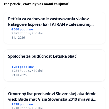
Iné petície, ktoré by vás mohli zaujímať
Petícia za zachovanie zastavovania vlakov
kategórie Expres (Ex) TATRAN v železničnej
stanici Púchov
4 530 podpisov
2 821 Podpisy / 30 dni
8 Jul 2026
Spoločne za budúcnosť Letiska Sliač
1 284 podpisov
1 284 Podpisy / 30 dni
23 Jul 2026
Otvorený list predsedovi Slovenskej akadémie
vied: Bude mať Vízia Slovenska 2040 mravnú
chrbticu?
1 218 podpisov
1 218 Podpisy / 30 dni