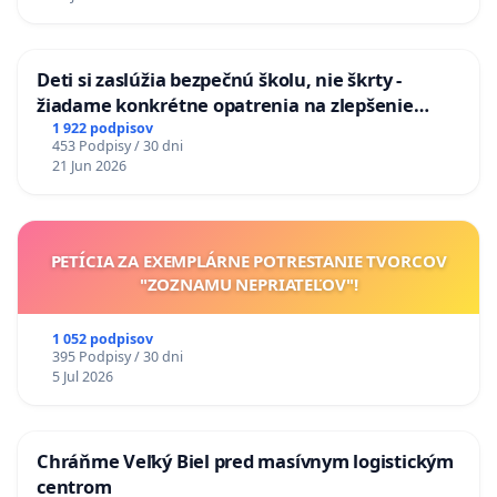
odvodňovacích kanálov na Slovensku
Deti si zaslúžia bezpečnú školu, nie škrty -
žiadame konkrétne opatrenia na zlepšenie
situácie v školstve
1 922 podpisov
453 Podpisy / 30 dni
21 Jun 2026
PETÍCIA ZA EXEMPLÁRNE POTRESTANIE TVORCOV
"ZOZNAMU NEPRIATEĽOV"!
1 052 podpisov
395 Podpisy / 30 dni
5 Jul 2026
Chráňme Veľký Biel pred masívnym logistickým
centrom