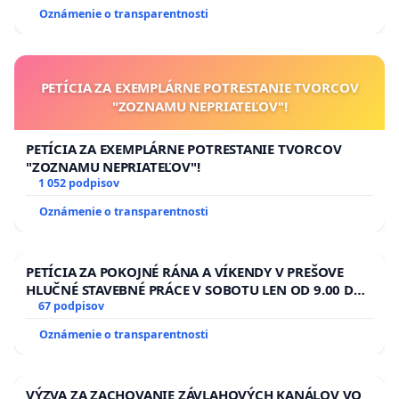
Oznámenie o transparentnosti
PETÍCIA ZA EXEMPLÁRNE POTRESTANIE TVORCOV
"ZOZNAMU NEPRIATEĽOV"!
PETÍCIA ZA EXEMPLÁRNE POTRESTANIE TVORCOV
"ZOZNAMU NEPRIATEĽOV"!
1 052 podpisov
Oznámenie o transparentnosti
PETÍCIA ZA POKOJNÉ RÁNA A VÍKENDY V PREŠOVE
HLUČNÉ STAVEBNÉ PRÁCE V SOBOTU LEN OD 9.00 DO
13.00 HOD., CEZ PRACOVNÝ TÝŽDEŇ CIEĽ 8.00 – 18.00
67 podpisov
HOD. A PRAVIDELNÁ KONTROLA STAVBY C-AREA NA
Oznámenie o transparentnosti
ĎUMBIERSKEJ/MAGU
VÝZVA ZA ZACHOVANIE ZÁVLAHOVÝCH KANÁLOV VO