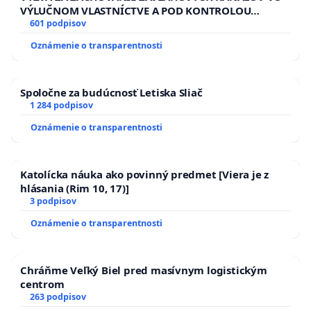
VÝLUČNOM VLASTNÍCTVE A POD KONTROLOU
SLOVENSKEJ REPUBLIKY & žiadosť na riešenie
601 podpisov
zanedbaného stavu závlahových a odvodňovacích
Oznámenie o transparentnosti
kanálov na Slovensku
Spoločne za budúcnosť Letiska Sliač
1 284 podpisov
Oznámenie o transparentnosti
Katolícka náuka ako povinný predmet [Viera je z
hlásania (Rim 10, 17)]
3 podpisov
Oznámenie o transparentnosti
Chráňme Veľký Biel pred masívnym logistickým
centrom
263 podpisov