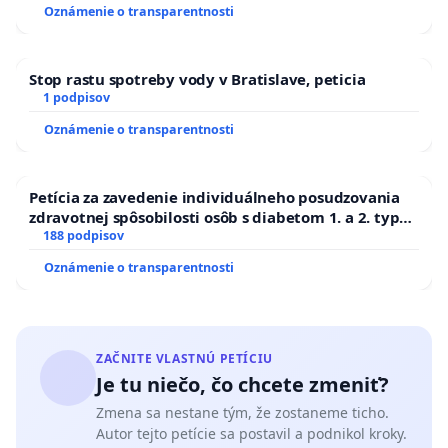
Oznámenie o transparentnosti
Stop rastu spotreby vody v Bratislave, peticia
1 podpisov
Oznámenie o transparentnosti
Petícia za zavedenie individuálneho posudzovania
zdravotnej spôsobilosti osôb s diabetom 1. a 2. typu
pri prijímaní do Policajného zboru SR
188 podpisov
Oznámenie o transparentnosti
ZAČNITE VLASTNÚ PETÍCIU
Je tu niečo, čo chcete zmeniť?
Zmena sa nestane tým, že zostaneme ticho.
Autor tejto petície sa postavil a podnikol kroky.