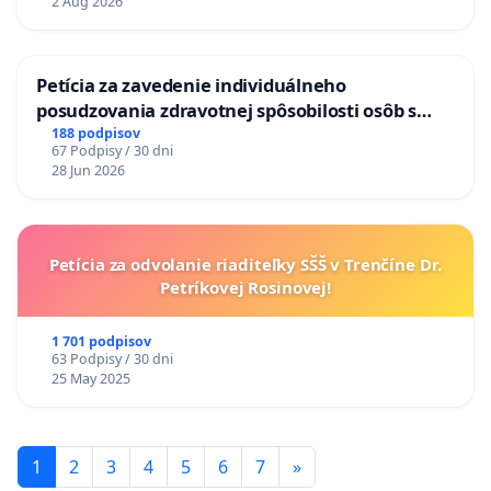
2 Aug 2026
KONTROLA STAVBY C-AREA NA
ĎUMBIERSKEJ/MAGU
Petícia za zavedenie individuálneho
posudzovania zdravotnej spôsobilosti osôb s
diabetom 1. a 2. typu pri prijímaní do
188 podpisov
67 Podpisy / 30 dni
Policajného zboru SR
28 Jun 2026
Petícia za odvolanie riaditeľky SŠŠ v Trenčíne Dr.
Petríkovej Rosinovej!
1 701 podpisov
63 Podpisy / 30 dni
25 May 2025
1
2
3
4
5
6
7
»