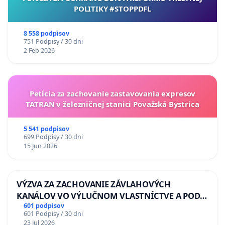
POLITIKY #STOPPDFL
8 558 podpisov
751 Podpisy / 30 dni
2 Feb 2026
Petícia za zachovanie zastavovania expresov
TATRAN v železničnej stanici Považská Bystrica
5 541 podpisov
699 Podpisy / 30 dni
15 Jun 2026
VÝZVA ZA ZACHOVANIE ZÁVLAHOVÝCH
KANÁLOV VO VÝLUČNOM VLASTNÍCTVE A POD
KONTROLOU SLOVENSKEJ REPUBLIKY & žiadosť
601 podpisov
601 Podpisy / 30 dni
na riešenie zanedbaného stavu závlahových a
23 Jul 2026