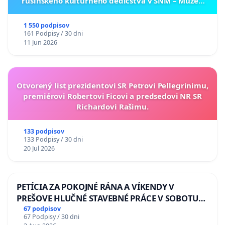
rusínskeho kultúrneho dedičstva v SNM – Múzeu
ukrajinskej kultúry vo Svidníku
1 550 podpisov
161 Podpisy / 30 dni
11 Jun 2026
Otvorený list prezidentovi SR Petrovi Pellegrinimu,
premiérovi Robertovi Ficovi a predsedovi NR SR
Richardovi Rašimu.
133 podpisov
133 Podpisy / 30 dni
20 Jul 2026
PETÍCIA ZA POKOJNÉ RÁNA A VÍKENDY V
PREŠOVE HLUČNÉ STAVEBNÉ PRÁCE V SOBOTU
LEN OD 9.00 DO 13.00 HOD., CEZ PRACOVNÝ
67 podpisov
67 Podpisy / 30 dni
TÝŽDEŇ CIEĽ 8.00 – 18.00 HOD. A PRAVIDELNÁ