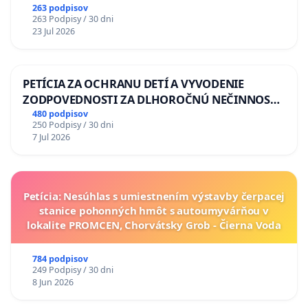
263 podpisov
263 Podpisy / 30 dni
23 Jul 2026
PETÍCIA ZA OCHRANU DETÍ A VYVODENIE
ZODPOVEDNOSTI ZA DLHOROČNÚ NEČINNOSŤ
A ZLYHANIE ŠTÁTU
480 podpisov
250 Podpisy / 30 dni
7 Jul 2026
Petícia: Nesúhlas s umiestnením výstavby čerpacej
stanice pohonných hmôt s autoumyvárňou v
lokalite PROMCEN, Chorvátsky Grob - Čierna Voda
784 podpisov
249 Podpisy / 30 dni
8 Jun 2026