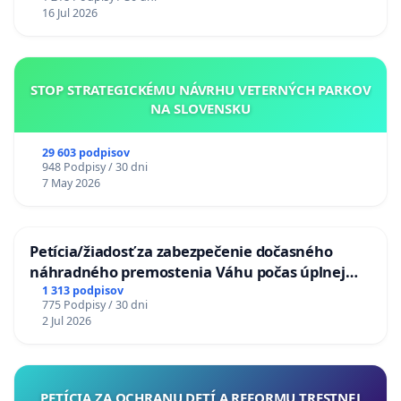
16 Jul 2026
STOP STRATEGICKÉMU NÁVRHU VETERNÝCH PARKOV
NA SLOVENSKU
29 603 podpisov
948 Podpisy / 30 dni
7 May 2026
Petícia/žiadosť za zabezpečenie dočasného
náhradného premostenia Váhu počas úplnej
uzávery Vážskeho mosta v Komárne
1 313 podpisov
775 Podpisy / 30 dni
2 Jul 2026
PETÍCIA ZA OCHRANU DETÍ A REFORMU TRESTNEJ