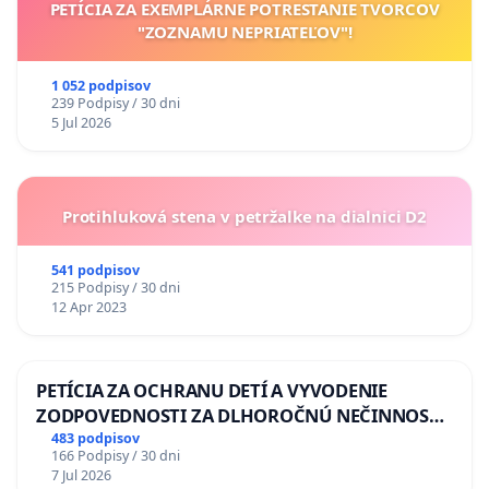
PETÍCIA ZA EXEMPLÁRNE POTRESTANIE TVORCOV
"ZOZNAMU NEPRIATEĽOV"!
1 052 podpisov
239 Podpisy / 30 dni
5 Jul 2026
Protihluková stena v petržalke na dialnici D2
541 podpisov
215 Podpisy / 30 dni
12 Apr 2023
PETÍCIA ZA OCHRANU DETÍ A VYVODENIE
ZODPOVEDNOSTI ZA DLHOROČNÚ NEČINNOSŤ
A ZLYHANIE ŠTÁTU
483 podpisov
166 Podpisy / 30 dni
7 Jul 2026