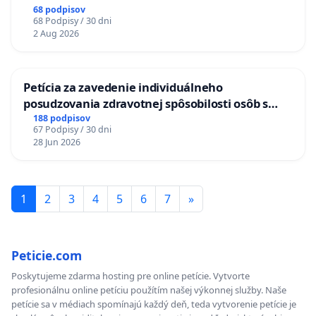
LEN OD 9.00 DO 13.00 HOD., CEZ PRACOVNÝ
68 podpisov
68 Podpisy / 30 dni
TÝŽDEŇ CIEĽ 8.00 – 18.00 HOD. A PRAVIDELNÁ
2 Aug 2026
KONTROLA STAVBY C-AREA NA
ĎUMBIERSKEJ/MAGU
Petícia za zavedenie individuálneho
posudzovania zdravotnej spôsobilosti osôb s
diabetom 1. a 2. typu pri prijímaní do
188 podpisov
67 Podpisy / 30 dni
Policajného zboru SR
28 Jun 2026
1
2
3
4
5
6
7
»
Peticie.com
Poskytujeme zdarma hosting pre online petície. Vytvorte
profesionálnu online petíciu použítím našej výkonnej služby. Naše
petície sa v médiach spomínajú každý deň, teda vytvorenie petície je