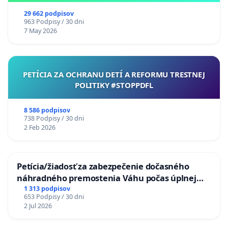
29 662 podpisov
963 Podpisy / 30 dni
7 May 2026
PETÍCIA ZA OCHRANU DETÍ A REFORMU TRESTNEJ
POLITIKY #STOPPDFL
8 586 podpisov
738 Podpisy / 30 dni
2 Feb 2026
Petícia/žiadosť za zabezpečenie dočasného
náhradného premostenia Váhu počas úplnej
uzávery Vážskeho mosta v Komárne
1 313 podpisov
653 Podpisy / 30 dni
2 Jul 2026