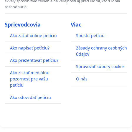
skvelý spôsob zviditelnenia na verejnosti aj pred ľudmi, ktorí robia
rozhodnutia.
Sprievodcovia
Viac
Ako začať online petíciu
Spustiť petíciu
Ako napísať petíciu?
Zásady ochrany osobných
údajov
Ako prezentovať petíciu?
Spravovať súbory cookie
Ako získať mediálnu
pozornosť pre vašu
O nás
petíciu
Ako odovzdať petíciu