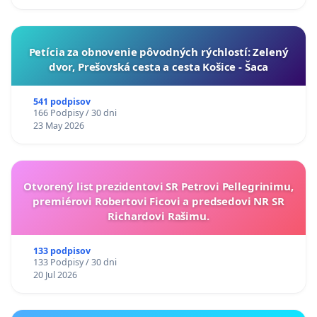
​Petícia za obnovenie pôvodných rýchlostí: Zelený
dvor, Prešovská cesta a cesta Košice - Šaca
541 podpisov
166 Podpisy / 30 dni
23 May 2026
Otvorený list prezidentovi SR Petrovi Pellegrinimu,
premiérovi Robertovi Ficovi a predsedovi NR SR
Richardovi Rašimu.
133 podpisov
133 Podpisy / 30 dni
20 Jul 2026