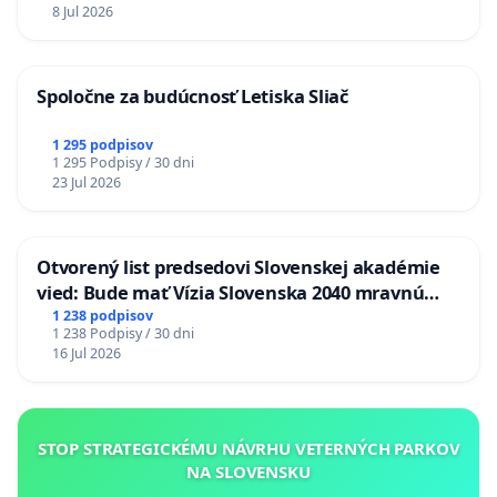
8 Jul 2026
Spoločne za budúcnosť Letiska Sliač
1 295 podpisov
1 295 Podpisy / 30 dni
23 Jul 2026
Otvorený list predsedovi Slovenskej akadémie
vied: Bude mať Vízia Slovenska 2040 mravnú
chrbticu?
1 238 podpisov
1 238 Podpisy / 30 dni
16 Jul 2026
STOP STRATEGICKÉMU NÁVRHU VETERNÝCH PARKOV
NA SLOVENSKU