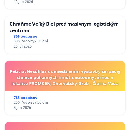
15 Jun 2026
Chráňme Veľký Biel pred masívnym logistickým
centrom
306 podpisov
306 Podpisy / 30 dni
23 Jul 2026
Petícia: Nesúhlas s umiestnením výstavby čerpacej
stanice pohonných hmôt s autoumyvárňou v
lokalite PROMCEN, Chorvátsky Grob - Čierna Voda
785 podpisov
250 Podpisy / 30 dni
8 Jun 2026