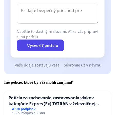
Napíšte to vlastnými slovami. AI za vás pripraví
silnú petíciu.
Vytvoriť petíciu
Vaše údaje zostávajú vaše
Súkromie už v návrhu
Iné petície, ktoré by vás mohli zaujímať
Petícia za zachovanie zastavovania vlakov
kategórie Expres (Ex) TATRAN v železničnej
stanici Púchov
4 530 podpisov
1 565 Podpisy / 30 dni