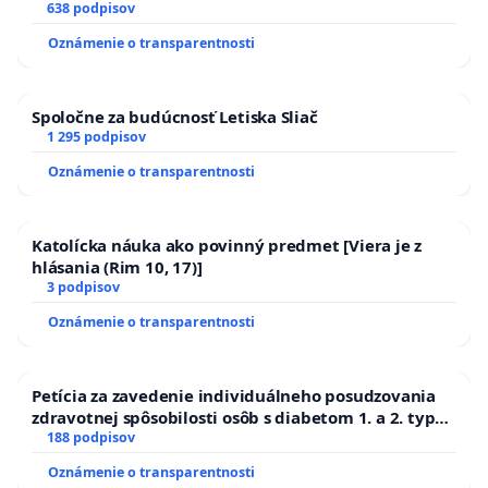
SLOVENSKEJ REPUBLIKY & žiadosť na riešenie
638 podpisov
zanedbaného stavu závlahových a odvodňovacích
Oznámenie o transparentnosti
kanálov na Slovensku
Spoločne za budúcnosť Letiska Sliač
1 295 podpisov
Oznámenie o transparentnosti
Katolícka náuka ako povinný predmet [Viera je z
hlásania (Rim 10, 17)]
3 podpisov
Oznámenie o transparentnosti
Petícia za zavedenie individuálneho posudzovania
zdravotnej spôsobilosti osôb s diabetom 1. a 2. typu
pri prijímaní do Policajného zboru SR
188 podpisov
Oznámenie o transparentnosti