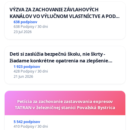
VÝZVA ZA ZACHOVANIE ZÁVLAHOVÝCH
KANÁLOV VO VÝLUČNOM VLASTNÍCTVE A POD
KONTROLOU SLOVENSKEJ REPUBLIKY & žiadosť
638 podpisov
638 Podpisy / 30 dni
na riešenie zanedbaného stavu závlahových a
23 Jul 2026
odvodňovacích kanálov na Slovensku
Deti si zaslúžia bezpečnú školu, nie škrty -
žiadame konkrétne opatrenia na zlepšenie
situácie v školstve
1 923 podpisov
428 Podpisy / 30 dni
21 Jun 2026
Petícia za zachovanie zastavovania expresov
TATRAN v železničnej stanici Považská Bystrica
5 542 podpisov
410 Podpisy / 30 dni