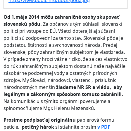
http://www.poda.info/docs/poda.jpg
Od 1.mája 2014 môžu zahraničné osoby skupovať
slovenskú pôdu.
Za občanov s tým súhlasili slovenskí
politici pri vstupe do EÚ. Všetci doterajší aj súčasní
politici sú zodpovední za tento stav. Slovenská pôda je
podstatou štátnosti a zvrchovanosti národa. Predaj
slovenskej pôdy zahraničným subjektom je vlastizrada.
V prípade zmeny hrozí vážne riziko, že sa cez vlastníctvo
do rúk zahraničným subjektom dostanú naše najväčšie
zásobárne podzemnej vody a ostatných prírodných
zdrojov. My Slováci, národovci, vlastenci, príslušníci
národnostných menšín
žiadame NR SR a vládu, aby
legálnym a zákonným spôsobom tomuto zabránili.
Na komunikáciu s týmito orgánmi poverujeme a
splnomocňujeme Mgr. Helenu Mezenskú.
Prosíme podpísať aj originálnu
papierová formu
petície,
petičný hárok
si stiahnite prosím
v PDF