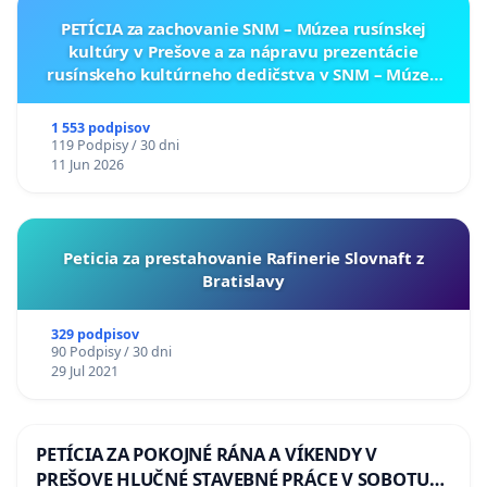
PETÍCIA za zachovanie SNM – Múzea rusínskej
kultúry v Prešove a za nápravu prezentácie
rusínskeho kultúrneho dedičstva v SNM – Múzeu
ukrajinskej kultúry vo Svidníku
1 553 podpisov
119 Podpisy / 30 dni
11 Jun 2026
Peticia za prestahovanie Rafinerie Slovnaft z
Bratislavy
329 podpisov
90 Podpisy / 30 dni
29 Jul 2021
PETÍCIA ZA POKOJNÉ RÁNA A VÍKENDY V
PREŠOVE HLUČNÉ STAVEBNÉ PRÁCE V SOBOTU