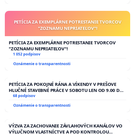
PETÍCIA ZA EXEMPLÁRNE POTRESTANIE TVORCOV
"ZOZNAMU NEPRIATEĽOV"!
PETÍCIA ZA EXEMPLÁRNE POTRESTANIE TVORCOV
"ZOZNAMU NEPRIATEĽOV"!
1 052 podpisov
Oznámenie o transparentnosti
PETÍCIA ZA POKOJNÉ RÁNA A VÍKENDY V PREŠOVE
HLUČNÉ STAVEBNÉ PRÁCE V SOBOTU LEN OD 9.00 DO
13.00 HOD., CEZ PRACOVNÝ TÝŽDEŇ CIEĽ 8.00 – 18.00
68 podpisov
HOD. A PRAVIDELNÁ KONTROLA STAVBY C-AREA NA
Oznámenie o transparentnosti
ĎUMBIERSKEJ/MAGU
VÝZVA ZA ZACHOVANIE ZÁVLAHOVÝCH KANÁLOV VO
VÝLUČNOM VLASTNÍCTVE A POD KONTROLOU