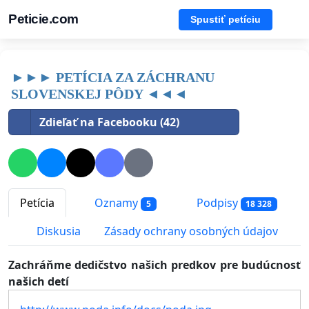
Peticie.com
Spustiť petíciu
►►► PETÍCIA ZA ZÁCHRANU
SLOVENSKEJ PÔDY ◄◄◄
Zdieľať na Facebooku (42)
Petícia
Oznamy
Podpisy
5
18 328
Diskusia
Zásady ochrany osobných údajov
Zachráňme dedičstvo našich predkov pre budúcnosť
našich detí