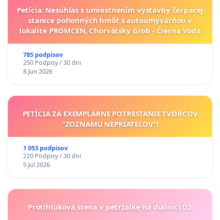
Petícia: Nesúhlas s umiestnením výstavby čerpacej
stanice pohonných hmôt s autoumyvárňou v
lokalite PROMCEN, Chorvátsky Grob - Čierna Voda
785 podpisov
250 Podpisy / 30 dni
8 Jun 2026
PETÍCIA ZA EXEMPLÁRNE POTRESTANIE TVORCOV
"ZOZNAMU NEPRIATEĽOV"!
1 053 podpisov
220 Podpisy / 30 dni
5 Jul 2026
Protihluková stena v petržalke na dialnici D2