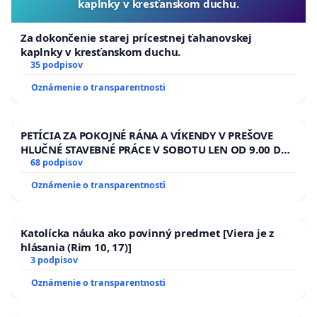
kaplnky v kresťanskom duchu.
Za dokončenie starej prícestnej ťahanovskej
kaplnky v kresťanskom duchu.
35 podpisov
Oznámenie o transparentnosti
PETÍCIA ZA POKOJNÉ RÁNA A VÍKENDY V PREŠOVE
HLUČNÉ STAVEBNÉ PRÁCE V SOBOTU LEN OD 9.00 DO
13.00 HOD., CEZ PRACOVNÝ TÝŽDEŇ CIEĽ 8.00 – 18.00
68 podpisov
HOD. A PRAVIDELNÁ KONTROLA STAVBY C-AREA NA
Oznámenie o transparentnosti
ĎUMBIERSKEJ/MAGU
Katolícka náuka ako povinný predmet [Viera je z
hlásania (Rim 10, 17)]
3 podpisov
Oznámenie o transparentnosti