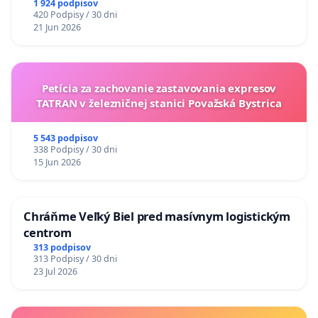
situácie v školstve
1 924 podpisov
420 Podpisy / 30 dni
21 Jun 2026
Petícia za zachovanie zastavovania expresov
TATRAN v železničnej stanici Považská Bystrica
5 543 podpisov
338 Podpisy / 30 dni
15 Jun 2026
Chráňme Veľký Biel pred masívnym logistickým
centrom
313 podpisov
313 Podpisy / 30 dni
23 Jul 2026