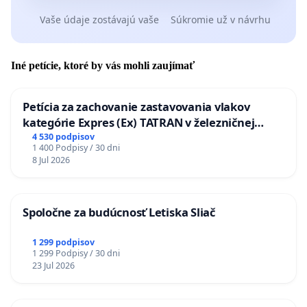
Vaše údaje zostávajú vaše
Súkromie už v návrhu
Iné petície, ktoré by vás mohli zaujímať
Petícia za zachovanie zastavovania vlakov
kategórie Expres (Ex) TATRAN v železničnej
stanici Púchov
4 530 podpisov
1 400 Podpisy / 30 dni
8 Jul 2026
Spoločne za budúcnosť Letiska Sliač
1 299 podpisov
1 299 Podpisy / 30 dni
23 Jul 2026