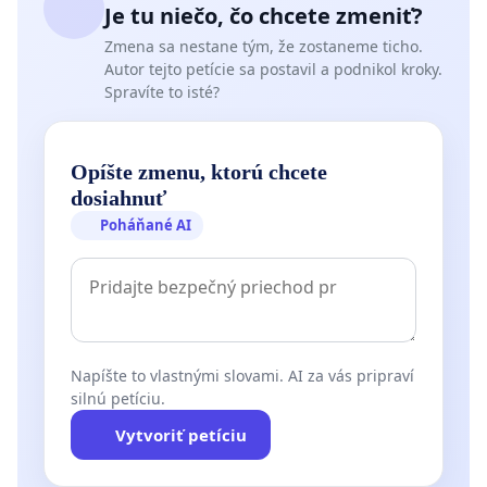
Je tu niečo, čo chcete zmeniť?
Zmena sa nestane tým, že zostaneme ticho.
Autor tejto petície sa postavil a podnikol kroky.
Spravíte to isté?
Opíšte zmenu, ktorú chcete
dosiahnuť
Poháňané AI
Napíšte to vlastnými slovami. AI za vás pripraví
silnú petíciu.
Vytvoriť petíciu