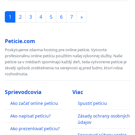
1
2
3
4
5
6
7
»
Peticie.com
Poskytujeme zdarma hosting pre online petície. Vytvorte
profesionálnu online petíciu použítím našej výkonnej služby. Naše
petície sa v médiach spomínajú každý deň, teda vytvorenie petície je
skvelý spôsob zviditelnenia na verejnosti aj pred ľudmi, ktorí robia
rozhodnutia.
Sprievodcovia
Viac
Ako začať online petíciu
Spustiť petíciu
Ako napísať petíciu?
Zásady ochrany osobných
údajov
Ako prezentovať petíciu?
Spravovať súbory cookie