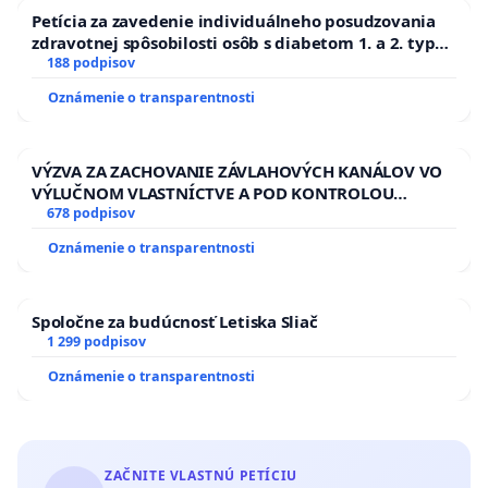
Petícia za zavedenie individuálneho posudzovania
zdravotnej spôsobilosti osôb s diabetom 1. a 2. typu
pri prijímaní do Policajného zboru SR
188 podpisov
Oznámenie o transparentnosti
VÝZVA ZA ZACHOVANIE ZÁVLAHOVÝCH KANÁLOV VO
VÝLUČNOM VLASTNÍCTVE A POD KONTROLOU
SLOVENSKEJ REPUBLIKY & žiadosť na riešenie
678 podpisov
zanedbaného stavu závlahových a odvodňovacích
Oznámenie o transparentnosti
kanálov na Slovensku
Spoločne za budúcnosť Letiska Sliač
1 299 podpisov
Oznámenie o transparentnosti
ZAČNITE VLASTNÚ PETÍCIU