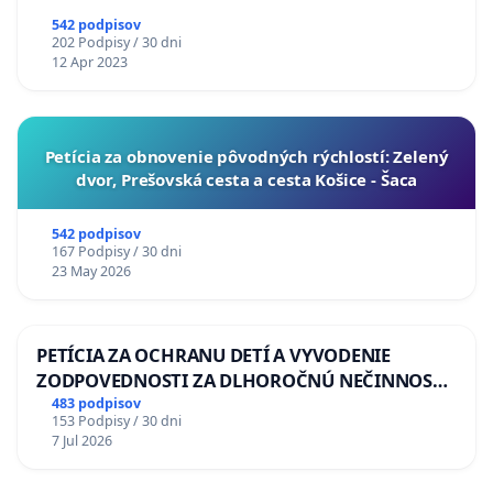
542 podpisov
202 Podpisy / 30 dni
12 Apr 2023
​Petícia za obnovenie pôvodných rýchlostí: Zelený
dvor, Prešovská cesta a cesta Košice - Šaca
542 podpisov
167 Podpisy / 30 dni
23 May 2026
PETÍCIA ZA OCHRANU DETÍ A VYVODENIE
ZODPOVEDNOSTI ZA DLHOROČNÚ NEČINNOSŤ
A ZLYHANIE ŠTÁTU
483 podpisov
153 Podpisy / 30 dni
7 Jul 2026