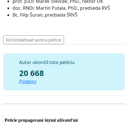
prof. JUDr. Marek Števček, PhD., rektor UK
doc. RNDr. Martin Putala, PhD., predseda RVŠ
Bc. Filip Šuran, predseda ŠRVŠ
Kontaktovať autora petície
Autor ukončil túto petíciu.
20 668
Podpisy
Petície propagované inými užívateľmi