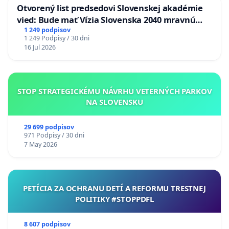
Otvorený list predsedovi Slovenskej akadémie
vied: Bude mať Vízia Slovenska 2040 mravnú
chrbticu?
1 249 podpisov
1 249 Podpisy / 30 dni
16 Jul 2026
STOP STRATEGICKÉMU NÁVRHU VETERNÝCH PARKOV
NA SLOVENSKU
29 699 podpisov
971 Podpisy / 30 dni
7 May 2026
PETÍCIA ZA OCHRANU DETÍ A REFORMU TRESTNEJ
POLITIKY #STOPPDFL
8 607 podpisov