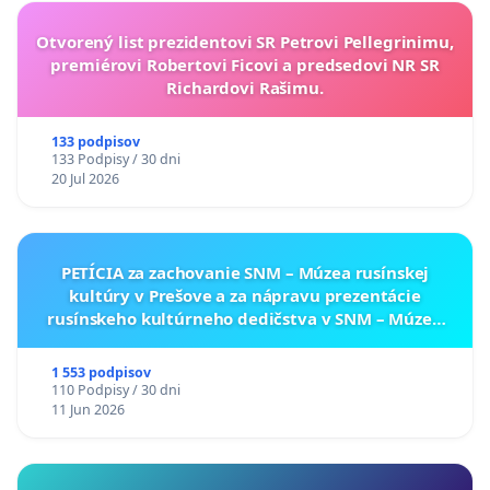
Otvorený list prezidentovi SR Petrovi Pellegrinimu,
premiérovi Robertovi Ficovi a predsedovi NR SR
Richardovi Rašimu.
133 podpisov
133 Podpisy / 30 dni
20 Jul 2026
PETÍCIA za zachovanie SNM – Múzea rusínskej
kultúry v Prešove a za nápravu prezentácie
rusínskeho kultúrneho dedičstva v SNM – Múzeu
ukrajinskej kultúry vo Svidníku
1 553 podpisov
110 Podpisy / 30 dni
11 Jun 2026