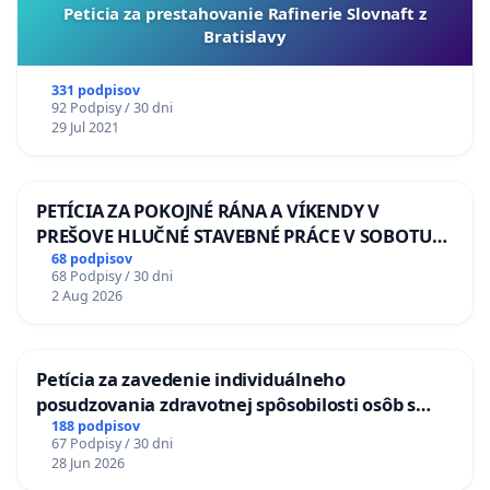
Peticia za prestahovanie Rafinerie Slovnaft z
Bratislavy
331 podpisov
92 Podpisy / 30 dni
29 Jul 2021
PETÍCIA ZA POKOJNÉ RÁNA A VÍKENDY V
PREŠOVE HLUČNÉ STAVEBNÉ PRÁCE V SOBOTU
LEN OD 9.00 DO 13.00 HOD., CEZ PRACOVNÝ
68 podpisov
68 Podpisy / 30 dni
TÝŽDEŇ CIEĽ 8.00 – 18.00 HOD. A PRAVIDELNÁ
2 Aug 2026
KONTROLA STAVBY C-AREA NA
ĎUMBIERSKEJ/MAGU
Petícia za zavedenie individuálneho
posudzovania zdravotnej spôsobilosti osôb s
diabetom 1. a 2. typu pri prijímaní do
188 podpisov
67 Podpisy / 30 dni
Policajného zboru SR
28 Jun 2026