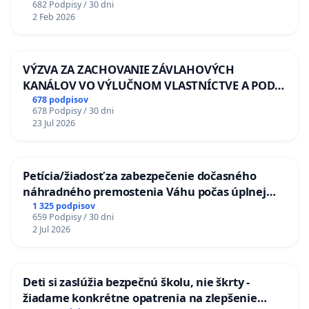
682 Podpisy / 30 dni
2 Feb 2026
VÝZVA ZA ZACHOVANIE ZÁVLAHOVÝCH
KANÁLOV VO VÝLUČNOM VLASTNÍCTVE A POD
KONTROLOU SLOVENSKEJ REPUBLIKY & žiadosť
678 podpisov
678 Podpisy / 30 dni
na riešenie zanedbaného stavu závlahových a
23 Jul 2026
odvodňovacích kanálov na Slovensku
Petícia/žiadosť za zabezpečenie dočasného
náhradného premostenia Váhu počas úplnej
uzávery Vážskeho mosta v Komárne
1 325 podpisov
659 Podpisy / 30 dni
2 Jul 2026
Deti si zaslúžia bezpečnú školu, nie škrty -
žiadame konkrétne opatrenia na zlepšenie