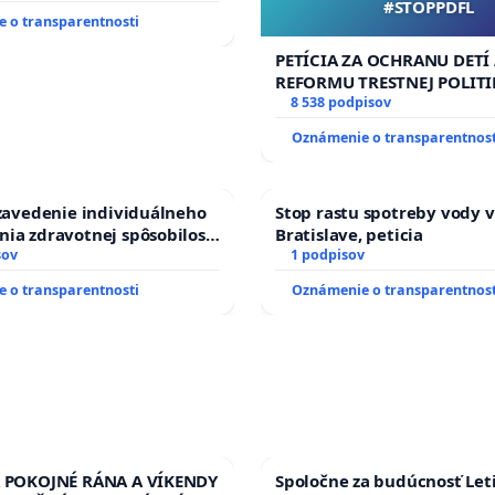
#STOPPDFL
 o transparentnosti
PETÍCIA ZA OCHRANU DETÍ
REFORMU TRESTNEJ POLITI
#STOPPDFL
8 538 podpisov
Oznámenie o transparentnost
 zavedenie individuálneho
Stop rastu spotreby vody v
ia zdravotnej spôsobilosti
Bratislave, peticia
betom 1. a 2. typu pri
sov
1 podpisov
do Policajného zboru SR
 o transparentnosti
Oznámenie o transparentnost
A POKOJNÉ RÁNA A VÍKENDY
Spoločne za budúcnosť Leti