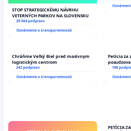
Oznámenie
STOP STRATEGICKÉMU NÁVRHU
VETERNÝCH PARKOV NA SLOVENSKU
29 564 podpisov
Oznámenie o transparentnosti
Chráňme Veľký Biel pred masívnym
Petícia za
logistickým centrom
posudzovan
242 podpisov
osôb s dia
188 podpi
prijímaní 
Oznámenie o transparentnosti
Oznámenie
PETÍCIA Z