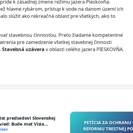
 príde k zásadnej zmene režimu jazera Pieskovňa.
a tiež hlavne rybárom, prístup k vode na danom území ich
lo slúžiť ako rekreačná oblasť pre všetkých, ako to
stovať stavebnou činnosťou. Preto žiadame kompetentné
trenia pre zamedzenie všetkej stavebnej činnosti
.
Stavebná uzávera
v oblasti celého jazera PIESKOVŇA.
ist predsedovi Slovenskej
PETÍCIA ZA OCHRANU 
ied: Bude mať Vízia
REFORMU TRESTNEJ PO
 2040 mravnú chrbticu?
isov