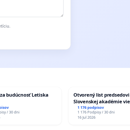
tíciu.
za budúcnosť Letiska
Otvorený list predsedovi
Slovenskej akadémie vie
mať Vízia Slovenska 20
pisov
1 176 podpisov
isy / 30 dni
1 176 Podpisy / 30 dni
chrbticu?
6
16 Jul 2026