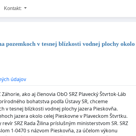
Kontakt:
, na pozemkoch v tesnej blízkosti vodnej plochy okol
ných údajov
 Záhorie, ako aj členovia ObO SRZ Plavecký Štvrtok-Láb
prírodného bohatstva podľa Ústavy SR, chceme
h v tesnej blízkosti vodnej plochy jazera Pieskovňa.
ehoch jazera okolo celej Pieskovne v Plaveckom Štvrtku.
 revír SRZ Rada Žilina príslušným ministerstvom SR. SRZ
číslom 1-0470 s názvom Pieskovňa, za účelom výkonu