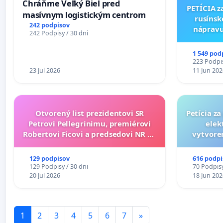
Chráňme Veľký Biel pred
PETÍCIA z
masívnym logistickým centrom
rusínsk
242 podpisov
nápravu
242 Podpisy / 30 dni
kultúr
Múzeu 
1 549 pod
223 Podpis
23 Jul 2026
11 Jun 202
Otvorený list prezidentovi SR
Petícia z
Petrovi Pellegrinimu, premiérovi
elek
Robertovi Ficovi a predsedovi NR SR
vytvoren
Richardovi Rašimu.
dos
129 podpisov
616 podpi
129 Podpisy / 30 dni
70 Podpisy
20 Jul 2026
18 Jun 202
1
2
3
4
5
6
7
»