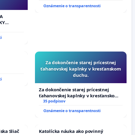
SLOVENSKEJ REPUBLIKY & žiadosť na
Oznámenie o transparentnosti
riešenie zanedbaného stavu
závlahových a odvodňovacích
 A
kanálov na Slovensku
KY
i
Za dokončenie starej prícestnej
ťahanovskej kaplnky v kresťanskom
duchu.
i
Za dokončenie starej prícestnej
ťahanovskej kaplnky v kresťanskom
duchu.
35 podpisov
Oznámenie o transparentnosti
ska Sliač
Katolícka náuka ako povinný