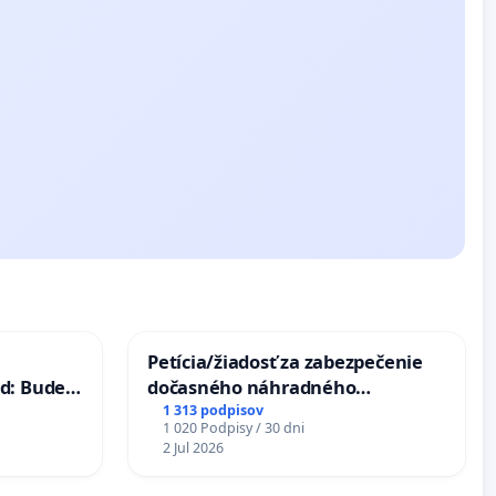
Petícia/žiadosť za zabezpečenie
d: Bude
dočasného náhradného
40 mravnú
premostenia Váhu počas úplnej
1 313 podpisov
1 020 Podpisy / 30 dni
uzávery Vážskeho mosta v
2 Jul 2026
Komárne