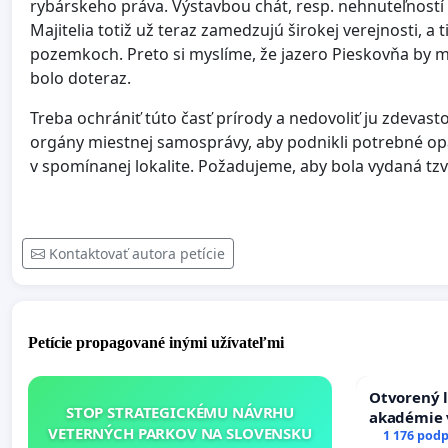
rybárskeho práva. Výstavbou chát, resp. nehnuteľností
Majitelia totiž už teraz zamedzujú širokej verejnosti, 
pozemkoch. Preto si myslíme, že jazero Pieskovňa by ma
bolo doteraz.
Treba ochrániť túto časť prírody a nedovoliť ju zdeva
orgány miestnej samosprávy, aby podnikli potrebné opa
v spomínanej lokalite. Požadujeme, aby bola vydaná tzv
Kontaktovať autora petície
Petície propagované inými užívateľmi
Otvorený l
STOP STRATEGICKÉMU NÁVRHU
akadémie v
VETERNÝCH PARKOV NA SLOVENSKU
Slovenska
1 176 podp