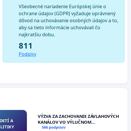
Všeobecné nariadenie Európskej únie o
ochrane údajov (GDPR) vyžaduje oprávnený
dôvod na uchovávanie osobných údajov a to,
aby sa tieto informácie uchovávali čo
najkratšiu dobu.
811
Podpisy
VÝZVA ZA ZACHOVANIE ZÁVLAHOVÝCH
DETÍ A
KANÁLOV VO VÝLUČNOM
LITIKY
VLASTNÍCTVE A POD KONTROLOU
566 podpisov