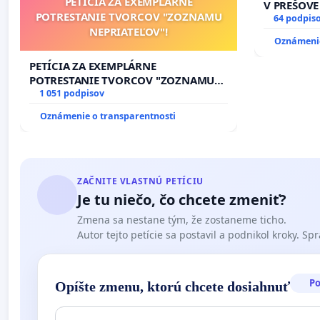
PETÍCIA ZA EXEMPLÁRNE
V PREŠOVE
POTRESTANIE TVORCOV "ZOZNAMU
V SOBOTU 
64 podpis
NEPRIATEĽOV"!
HOD., CEZ
Oznámenie
8.00 – 18.
KONTROLA 
PETÍCIA ZA EXEMPLÁRNE
ĎUMBIERS
POTRESTANIE TVORCOV "ZOZNAMU
NEPRIATEĽOV"!
1 051 podpisov
Oznámenie o transparentnosti
ZAČNITE VLASTNÚ PETÍCIU
Je tu niečo, čo chcete zmeniť?
Zmena sa nestane tým, že zostaneme ticho.
Autor tejto petície sa postavil a podnikol kroky. Spra
P
Opíšte zmenu, ktorú chcete dosiahnuť