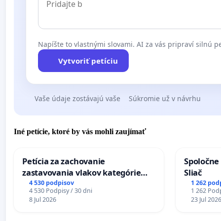
Napíšte to vlastnými slovami. AI za vás pripraví silnú pe
Vytvoriť petíciu
Vaše údaje zostávajú vaše
Súkromie už v návrhu
Iné petície, ktoré by vás mohli zaujímať
Petícia za zachovanie
Spoločne 
zastavovania vlakov kategórie
Sliač
Expres (Ex) TATRAN v železničnej
4 530 podpisov
1 262 pod
4 530 Podpisy / 30 dni
1 262 Podp
stanici Púchov
8 Jul 2026
23 Jul 202