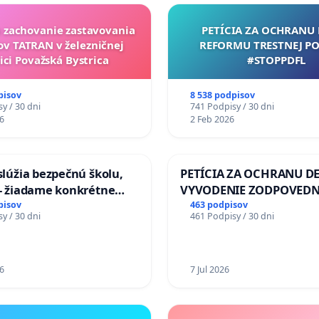
a zachovanie zastavovania
PETÍCIA ZA OCHRANU 
ov TATRAN v železničnej
REFORMU TRESTNEJ PO
ici Považská Bystrica
#STOPPDFL
pisov
8 538 podpisov
y / 30 dni
741 Podpisy / 30 dni
6
2 Feb 2026
aslúžia bezpečnú školu,
PETÍCIA ZA OCHRANU DE
 - žiadame konkrétne
VYVODENIE ZODPOVEDN
 na zlepšenie situácie v
DLHOROČNÚ NEČINNOSŤ
pisov
463 podpisov
y / 30 dni
461 Podpisy / 30 dni
ZLYHANIE ŠTÁTU
6
7 Jul 2026