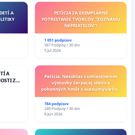
DETÍ A
PETÍCIA ZA EXEMPLÁRNE
LITIKY
POTRESTANIE TVORCOV "ZOZNAMU
NEPRIATEĽOV"!
1 051 podpisov
587 Podpisy / 30 dni
5 Jul 2026
TÍ A
Petícia: Nesúhlas s umiestnením
OSTI ZA
výstavby čerpacej stanice
 A
pohonných hmôt s autoumyvárňou
v lokalite PROMCEN, Chorvátsky
Grob - Čierna Voda
784 podpisov
249 Podpisy / 30 dni
8 Jun 2026