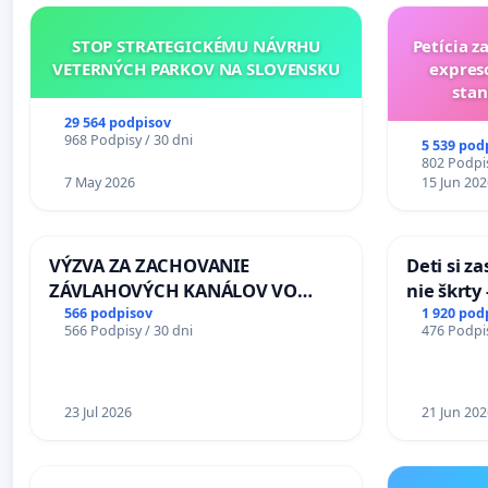
STOP STRATEGICKÉMU NÁVRHU
Petícia z
VETERNÝCH PARKOV NA SLOVENSKU
expres
stan
29 564 podpisov
968 Podpisy / 30 dni
5 539 pod
802 Podpis
7 May 2026
15 Jun 202
VÝZVA ZA ZACHOVANIE
Deti si z
ZÁVLAHOVÝCH KANÁLOV VO
nie škrty
VÝLUČNOM VLASTNÍCTVE A POD
opatrenia
566 podpisov
1 920 pod
566 Podpisy / 30 dni
476 Podpis
KONTROLOU SLOVENSKEJ
školstve
REPUBLIKY & žiadosť na riešenie
zanedbaného stavu závlahových
a odvodňovacích kanálov na
23 Jul 2026
21 Jun 202
Slovensku