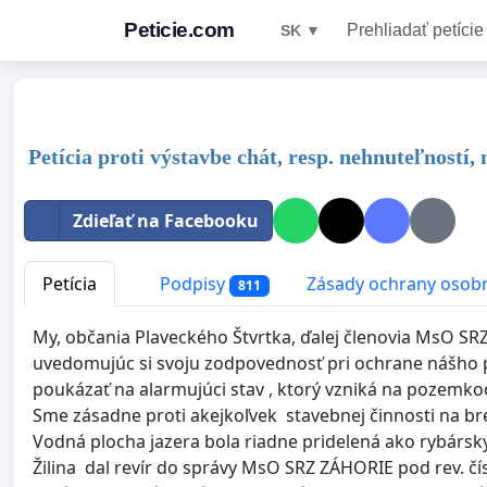
Peticie.com
Prehliadať petície
SK ▼
Petícia proti výstavbe chát, resp. nehnuteľností
Zdieľať na Facebooku
Petícia
Podpisy
Zásady ochrany osob
811
My, občania Plaveckého Štvrtka, ďalej členovia MsO SRZ
uvedomujúc si svoju zodpovednosť pri ochrane nášho 
poukázať na alarmujúci stav , ktorý vzniká na pozemkoc
Sme zásadne proti akejkoľvek stavebnej činnosti na br
Vodná plocha jazera bola riadne pridelená ako rybársky
Žilina dal revír do správy MsO SRZ ZÁHORIE pod rev. 