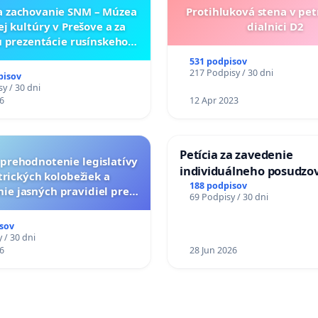
a zachovanie SNM – Múzea
Protihluková stena v pet
ej kultúry v Prešove a za
dialnici D2
 prezentácie rusínskeho
neho dedičstva v SNM –
531 podpisov
ukrajinskej kultúry vo
217 Podpisy / 30 dni
pisov
Svidníku
y / 30 dni
6
12 Apr 2023
Petícia za zavedenie
a prehodnotenie legislatívy
individuálneho posudzo
trických kolobežiek a
zdravotnej spôsobilosti 
188 podpisov
ie jasných pravidiel pre
69 Podpisy / 30 dni
diabetom 1. a 2. typu pri
pelých používateľov
do Policajného zboru SR
sov
 / 30 dni
6
28 Jun 2026