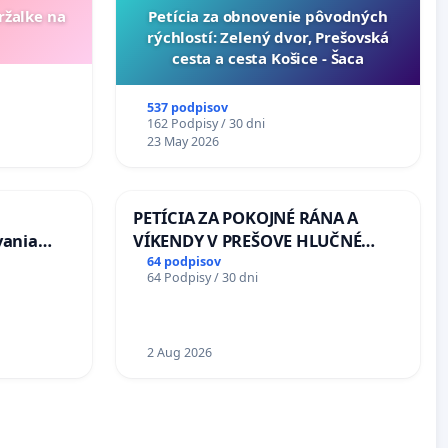
ržalke na
​Petícia za obnovenie pôvodných
rýchlostí: Zelený dvor, Prešovská
cesta a cesta Košice - Šaca
537 podpisov
162 Podpisy / 30 dni
23 May 2026
PETÍCIA ZA POKOJNÉ RÁNA A
vania
VÍKENDY V PREŠOVE HLUČNÉ
osôb s
STAVEBNÉ PRÁCE V SOBOTU LEN
64 podpisov
64 Podpisy / 30 dni
 prijímaní
OD 9.00 DO 13.00 HOD., CEZ
PRACOVNÝ TÝŽDEŇ CIEĽ 8.00 –
18.00 HOD. A PRAVIDELNÁ
KONTROLA STAVBY C-AREA NA
2 Aug 2026
ĎUMBIERSKEJ/MAGU