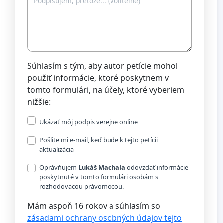
Súhlasím s tým, aby autor petície mohol
použiť informácie, ktoré poskytnem v
tomto formulári, na účely, ktoré vyberiem
nižšie:
Ukázať môj podpis verejne online
Pošlite mi e-mail, keď bude k tejto petícii
aktualizácia
Oprávňujem
Lukáš Machala
odovzdať informácie
poskytnuté v tomto formulári osobám s
rozhodovacou právomocou.
Mám aspoň 16 rokov a súhlasím so
zásadami ochrany osobných údajov tejto