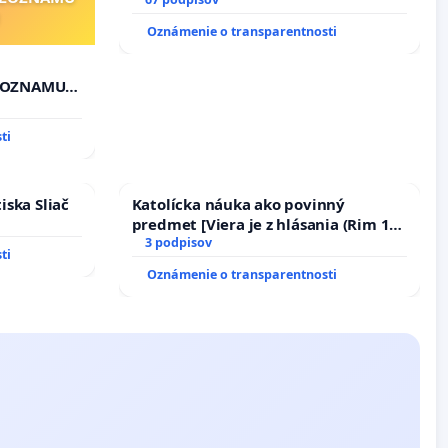
STAVEBNÉ PRÁCE V SOBOTU LEN OD
9.00 DO 13.00 HOD., CEZ PRACOVNÝ
Oznámenie o transparentnosti
TÝŽDEŇ CIEĽ 8.00 – 18.00 HOD. A
PRAVIDELNÁ KONTROLA STAVBY C-
AREA NA ĎUMBIERSKEJ/MAGU
"ZOZNAMU
ti
iska Sliač
Katolícka náuka ako povinný
predmet [Viera je z hlásania (Rim 10,
17)]
3 podpisov
ti
Oznámenie o transparentnosti