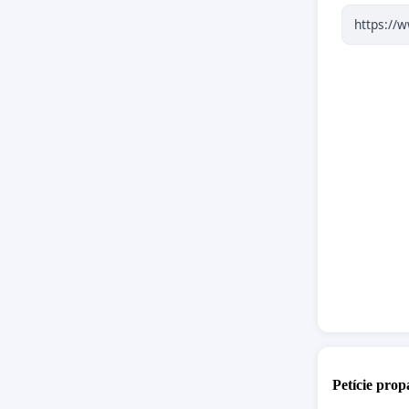
ústavné 
dôsledne
súkromný
obyvateľo
ochrano
Bratisla
Osoba ur
JUDr. Lu
Petičný 
1. JUDr.
2. Mgr. 
Petície pro