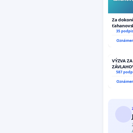
Za dokonč
ťahanovs
duchu.
35 podpi
Oznámeni
VÝZVA ZA
ZÁVLAHO
VÝLUČNO
587 podp
KONTROL
Oznámeni
& žiadosť
stavu zá
kanálov 