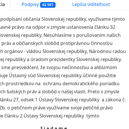
cia
Podpisy
Lepšia viditeľnosť
62 597
 podpísaní občania Slovenskej republiky, využívame týmto
tavné právo na odpor v zmysle ustanovenia článku 32
lovenskej republiky. Nesúhlasíme s porušovaním našich
 práv a občianskych slobôd protiprávnou činnosťou
h orgánov - vládou Slovenskej republiky, Národnou radou
ej republiky a úradom prezidentky Slovenskej republiky.
sme presvedčení, že svojou nečinnosťou a alibizmom
je Ústavný súd Slovenskej republiky účinné použitie
ch prostriedkov na ochranu demokratického poriadku
ch ľudských práv a slobôd v našej vlasti. Preto v zmysle
lánku 27, odsek 1 Ústavy Slovenskej republiky a zákona č.
Zb. o petičnom práve využívame svoje petičné právo
le článku 2 Ústavy Slovenskej republiky týmto
ž i a d a m e