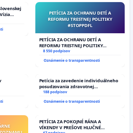
Slovenskej
PETÍCIA ZA OCHRANU DETÍ A
Vízia
REFORMU TRESTNEJ POLITIKY
rbticu?
#STOPPDFL
ti
PETÍCIA ZA OCHRANU DETÍ A
REFORMU TRESTNEJ POLITIKY
#STOPPDFL
8 550 podpisov
Oznámenie o transparentnosti
v
Petícia za zavedenie individuálneho
posudzovania zdravotnej
spôsobilosti osôb s diabetom 1. a 2.
188 podpisov
typu pri prijímaní do Policajného
ti
Oznámenie o transparentnosti
zboru SR
PETÍCIA ZA POKOJNÉ RÁNA A
ÁRNE
VÍKENDY V PREŠOVE HLUČNÉ
"ZOZNAMU
67 podpisov