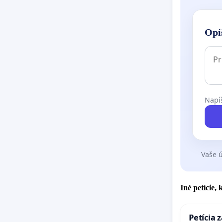
Opí
Napíš
Vaše ú
Iné petície,
Petícia 