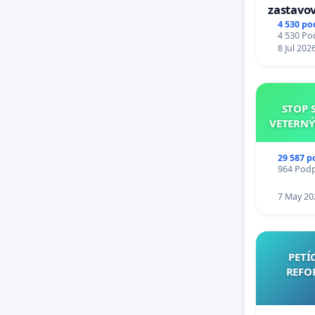
zastavov
Expres (
4 530 po
4 530 Pod
stanici 
8 Jul 202
STOP 
VETERNÝ
29 587 p
964 Podpi
7 May 20
PETÍ
REFO