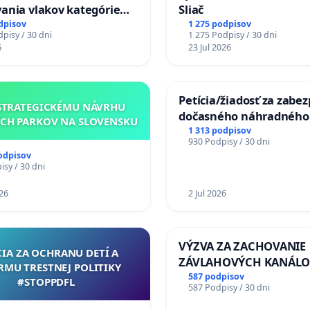
ania vlakov kategórie
Sliač
Ex) TATRAN v železničnej
dpisov
1 275 podpisov
pisy / 30 dni
1 275 Podpisy / 30 dni
Púchov
6
23 Jul 2026
Petícia/žiadosť za zabe
STRATEGICKÉMU NÁVRHU
dočasného náhradného
CH PARKOV NA SLOVENSKU
premostenia Váhu poča
1 313 podpisov
930 Podpisy / 30 dni
uzávery Vážskeho most
odpisov
Komárne
sy / 30 dni
26
2 Jul 2026
VÝZVA ZA ZACHOVANIE
CIA ZA OCHRANU DETÍ A
ZÁVLAHOVÝCH KANÁLO
RMU TRESTNEJ POLITIKY
VÝLUČNOM VLASTNÍCTV
587 podpisov
#STOPPDFL
587 Podpisy / 30 dni
KONTROLOU SLOVENSK
REPUBLIKY & žiadosť na 