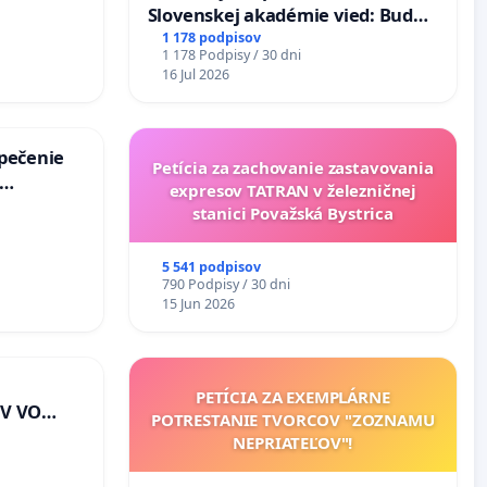
Slovenskej akadémie vied: Bude
mať Vízia Slovenska 2040 mravnú
1 178 podpisov
1 178 Podpisy / 30 dni
chrbticu?
16 Jul 2026
zpečenie
Petícia za zachovanie zastavovania
expresov TATRAN v železničnej
s úplnej
stanici Považská Bystrica
a v
5 541 podpisov
790 Podpisy / 30 dni
15 Jun 2026
PETÍCIA ZA EXEMPLÁRNE
V VO
POTRESTANIE TVORCOV "ZOZNAMU
E A POD
NEPRIATEĽOV"!
EJ
riešenie