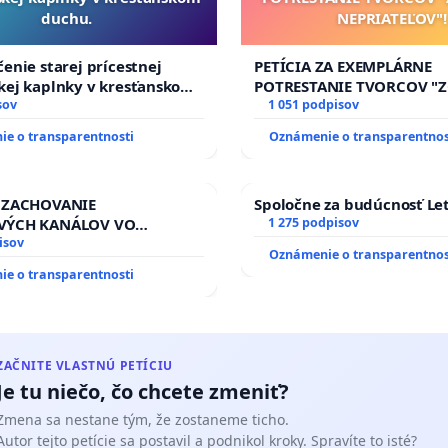
duchu.
NEPRIATEĽOV"!
enie starej prícestnej
PETÍCIA ZA EXEMPLÁRNE
kej kaplnky v kresťanskom
POTRESTANIE TVORCOV 
sov
NEPRIATEĽOV"!
1 051 podpisov
e o transparentnosti
Oznámenie o transparentnos
 ZACHOVANIE
Spoločne za budúcnosť Let
VÝCH KANÁLOV VO
1 275 podpisov
M VLASTNÍCTVE A POD
isov
Oznámenie o transparentnos
OU SLOVENSKEJ REPUBLIKY
e o transparentnosti
 na riešenie zanedbaného
vlahových a odvodňovacích
na Slovensku
ZAČNITE VLASTNÚ PETÍCIU
Je tu niečo, čo chcete zmeniť?
Zmena sa nestane tým, že zostaneme ticho.
Autor tejto petície sa postavil a podnikol kroky. Spravíte to isté?