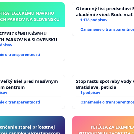
Otvorený list predsedovi 
STRATEGICKÉMU NÁVRHU
 Angela Františková, MBA, Kuzmányho 5000/1, 058 01
akadémie vied: Bude mať 
CH PARKOV NA SLOVENSKU
Slovenska 2040 mravnú ch
1 178 podpisov
Oznámenie o transparentnos
RATEGICKÉMU NÁVRHU
 Peter Grutka, Modra Harmónia 3704, 900 01 Modra
CH PARKOV NA SLOVENSKU
odpisov
 Monika Gergeľová, Mieru č.5, 044 14 Čaňa
e o transparentnosti
Adriana Kráľová, ČSA 405/69, 033 01 Liptovský Hrádok
Veľký Biel pred masívnym
Stop rastu spotreby vody 
kým centrom
Bratislave, peticia
isov
1 podpisov
e o transparentnosti
Oznámenie o transparentnos
ončenie starej prícestnej
PETÍCIA ZA EXEMPL
kej kaplnky v kresťanskom
POTRESTANIE TVORCOV 