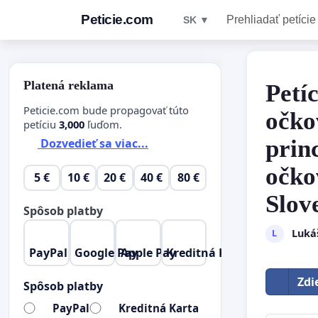
Peticie.com
Prehliadať petície
SK ▼
Platená reklama
Petí
Peticie.com bude propagovať túto
očko
petíciu
3,000
ľuďom.
prin
Dozvedieť sa viac...
očko
5 €
10 €
20 €
40 €
80 €
Slov
Spôsob platby
Luká
L
PayPal
Google Pay
Apple Pay
Kreditná Karta
Zdi
Spôsob platby
PayPal
Kreditná Karta