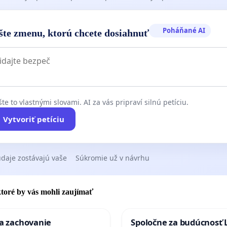
Poháňané AI
šte zmenu, ktorú chcete dosiahnuť
te to vlastnými slovami. AI za vás pripraví silnú petíciu.
Vytvoriť petíciu
daje zostávajú vaše
Súkromie už v návrhu
 ktoré by vás mohli zaujímať
za zachovanie
Spoločne za budúcnosť 