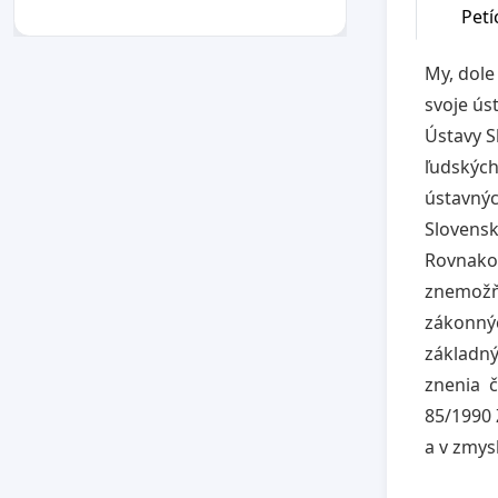
Petí
My, dole
svoje ús
Ústavy S
ľudských
ústavnýc
Slovensk
Rovnako 
znemožňu
zákonný
základný
znenia č
85/1990 
a v zmys