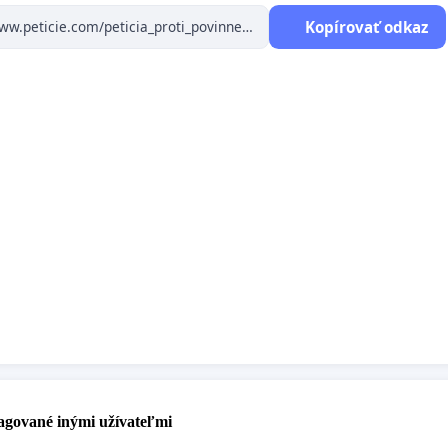
v y z ý v a m e
Kopírovať odkaz
orgány Slovenskej republiky, aby teraz aj v budúcnosti
 rešpektovali právo obyvateľov Slovenskej republiky na
 a rodinný život a nezasahovali do telesnej integrity
v Slovenskej republiky v príčinnej súvislosti s tzv.
u verejného zdravia.
va, 21.11.2021
čená pre styk s orgánom verejnej správy:
káš Machala, Pekníkova 19, 841 02 Bratislava
výbor:
 Lukáš Machala, Pekníkova 19, 841 02 Bratislava
Ing. Nataša Bobocká, Špačinská cesta 109, 917 01
pagované inými užívateľmi