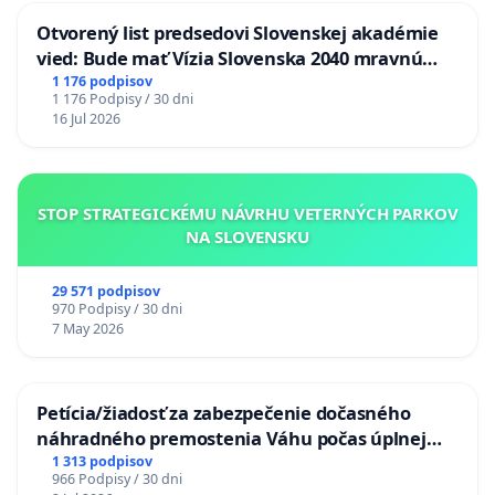
Otvorený list predsedovi Slovenskej akadémie
vied: Bude mať Vízia Slovenska 2040 mravnú
chrbticu?
1 176 podpisov
1 176 Podpisy / 30 dni
16 Jul 2026
STOP STRATEGICKÉMU NÁVRHU VETERNÝCH PARKOV
NA SLOVENSKU
29 571 podpisov
970 Podpisy / 30 dni
7 May 2026
Petícia/žiadosť za zabezpečenie dočasného
náhradného premostenia Váhu počas úplnej
uzávery Vážskeho mosta v Komárne
1 313 podpisov
966 Podpisy / 30 dni