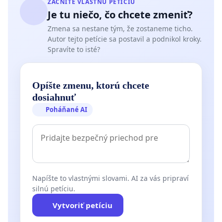
ZAČNITE VLASTNÚ PETÍCIU
a zákonným spôsobom vedené trestné konania s vy
Je tu niečo, čo chcete zmeniť?
zodpovednosti.
Zmena sa nestane tým, že zostaneme ticho.
Autor tejto petície sa postavil a podnikol kroky.
Vyzývame Vás, pán generálny prokurá
Spravíte to isté?
aby ste v rámci svojho ústavného poslania a povinn
Ústavy SR dohliadali nad zákonnosťou tohto procesu,
zákonom chránené záujmy fyzických a právnických 
Opíšte zmenu, ktorú chcete
dosiahnuť
republiky.
Poháňané AI
K petícii Vám pripájame kópie podaných trestný
Napíšte to vlastnými slovami. AI za vás pripraví
silnú petíciu.
Vytvoriť petíciu