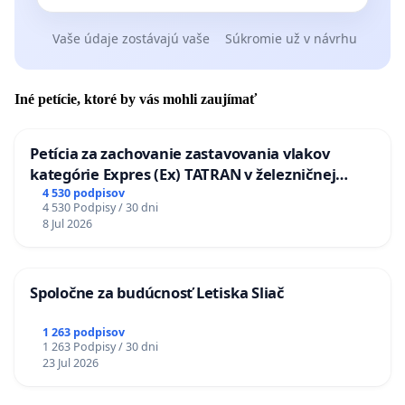
Vaše údaje zostávajú vaše
Súkromie už v návrhu
Iné petície, ktoré by vás mohli zaujímať
Petícia za zachovanie zastavovania vlakov
kategórie Expres (Ex) TATRAN v železničnej
stanici Púchov
4 530 podpisov
4 530 Podpisy / 30 dni
8 Jul 2026
Spoločne za budúcnosť Letiska Sliač
1 263 podpisov
1 263 Podpisy / 30 dni
23 Jul 2026