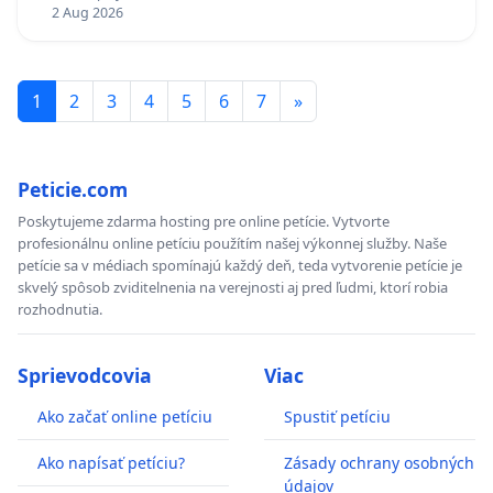
TÝŽDEŇ CIEĽ 8.00 – 18.00 HOD. A PRAVIDELNÁ
2 Aug 2026
KONTROLA STAVBY C-AREA NA
ĎUMBIERSKEJ/MAGU
1
2
3
4
5
6
7
»
Peticie.com
Poskytujeme zdarma hosting pre online petície. Vytvorte
profesionálnu online petíciu použítím našej výkonnej služby. Naše
petície sa v médiach spomínajú každý deň, teda vytvorenie petície je
skvelý spôsob zviditelnenia na verejnosti aj pred ľudmi, ktorí robia
rozhodnutia.
Sprievodcovia
Viac
Ako začať online petíciu
Spustiť petíciu
Ako napísať petíciu?
Zásady ochrany osobných
údajov