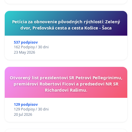
​Petícia za obnovenie pôvodných rýchlostí: Zelený
dvor, Prešovská cesta a cesta Košice - Šaca
537 podpisov
162 Podpisy / 30 dni
23 May 2026
Otvorený list prezidentovi SR Petrovi Pellegrinimu,
premiérovi Robertovi Ficovi a predsedovi NR SR
Richardovi Rašimu.
129 podpisov
129 Podpisy / 30 dni
20 Jul 2026