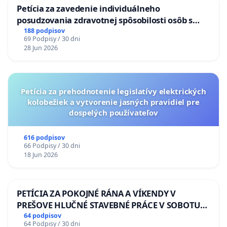
Petícia za zavedenie individuálneho
posudzovania zdravotnej spôsobilosti osôb s
diabetom 1. a 2. typu pri prijímaní do
188 podpisov
69 Podpisy / 30 dni
Policajného zboru SR
28 Jun 2026
Petícia za prehodnotenie legislatívy elektrických
kolobežiek a vytvorenie jasných pravidiel pre
dospelých používateľov
616 podpisov
66 Podpisy / 30 dni
18 Jun 2026
PETÍCIA ZA POKOJNÉ RÁNA A VÍKENDY V
PREŠOVE HLUČNÉ STAVEBNÉ PRÁCE V SOBOTU
LEN OD 9.00 DO 13.00 HOD., CEZ PRACOVNÝ
64 podpisov
64 Podpisy / 30 dni