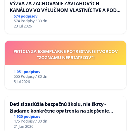
VÝZVA ZA ZACHOVANIE ZÁVLAHOVÝCH
KANÁLOV VO VÝLUČNOM VLASTNÍCTVE A POD
KONTROLOU SLOVENSKEJ REPUBLIKY & žiadosť
574 podpisov
574 Podpisy / 30 dni
na riešenie zanedbaného stavu závlahových a
23 Jul 2026
odvodňovacích kanálov na Slovensku
PETÍCIA ZA EXEMPLÁRNE POTRESTANIE TVORCOV
"ZOZNAMU NEPRIATEĽOV"!
1 051 podpisov
555 Podpisy / 30 dni
5 Jul 2026
Deti si zaslúžia bezpečnú školu, nie škrty -
žiadame konkrétne opatrenia na zlepšenie
situácie v školstve
1 920 podpisov
475 Podpisy / 30 dni
21 Jun 2026