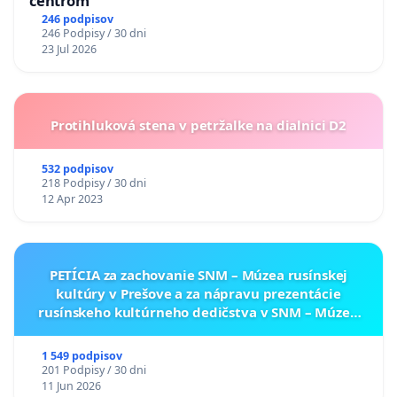
centrom
246 podpisov
246 Podpisy / 30 dni
23 Jul 2026
Protihluková stena v petržalke na dialnici D2
532 podpisov
218 Podpisy / 30 dni
12 Apr 2023
PETÍCIA za zachovanie SNM – Múzea rusínskej
kultúry v Prešove a za nápravu prezentácie
rusínskeho kultúrneho dedičstva v SNM – Múzeu
ukrajinskej kultúry vo Svidníku
1 549 podpisov
201 Podpisy / 30 dni
11 Jun 2026