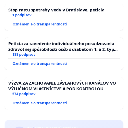
neslúžili na pokusy ani iné manévre v rozpore s ich
Stop rastu spotreby vody v Bratislave, peticia
a slobodami.
1 podpisov
Oznámenie o transparentnosti
Petícia za zavedenie individuálneho posudzovania
zdravotnej spôsobilosti osôb s diabetom 1. a 2. typu
pri prijímaní do Policajného zboru SR
188 podpisov
Oznámenie o transparentnosti
My, podpísaní občania Slovenskej repub
VÝZVA ZA ZACHOVANIE ZÁVLAHOVÝCH KANÁLOV VO
VÝLUČNOM VLASTNÍCTVE A POD KONTROLOU
vyzývame Vás, pán generálny prokurá
SLOVENSKEJ REPUBLIKY & žiadosť na riešenie
574 podpisov
aby ste prijali trestné oznámenia na označených pol
zanedbaného stavu závlahových a odvodňovacích
Oznámenie o transparentnosti
kanálov na Slovensku
úradníkov, v prípade naplnenia skutkovej podstat
zneužívania právomoci verejného činiteľa podľa § 32
písm. c) Trestného zákona, aby voči nim boli vzn