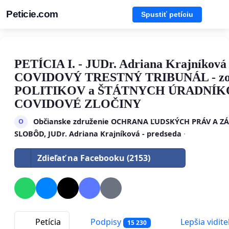
Peticie.com
Spustiť petíciu
PETÍCIA I. - JUDr. Adriana Krajníková 
COVIDOVÝ TRESTNÝ TRIBUNÁL - zo
POLITIKOV a ŠTÁTNYCH ÚRADNÍK
COVIDOVÉ ZLOČINY
Občianske združenie OCHRANA ĽUDSKÝCH PRÁV A 
O
SLOBÔD, JUDr. Adriana Krajníková - predseda
·
Zdieľať na Facebooku (2153)
Petícia
Podpisy
Lepšia vidite
15 230