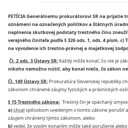
PETÍCIA Generálnemu prokurátorovi SR na prijatie t
oznámení na označených politikov a štátnych úradní
naplnenia skutkovej podstaty trestného činu zneuž
verejného činiteľa podľa § 326 ods. 1, ods. 4 písm. c
na vyvodenie ich trestno-právnej a majetkovej zodp
Čl. 2 ods. 3 Ústavy SR:
Každý môže konať, čo nie je zá
nikoho nemožno nútiť, aby konal niečo, čo zákon n
Čl. 149 Ústavy SR:
Prokuratúra Slovenskej republiky ch
zákonom chránené záujmy fyzických a právnických osô
§ 15 Trestného zákona:
Trestný čin je spáchaný úmyse
a)
chcel
spôsobom uvedeným v tomto zákone porušiť al
záujem chránený týmto zákonom, alebo
b)
vedel
, že svojím konaním môže také porušenie alebo