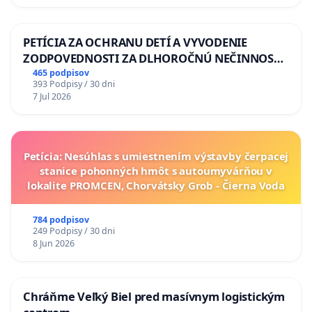
PETÍCIA ZA OCHRANU DETÍ A VYVODENIE
ZODPOVEDNOSTI ZA DLHOROČNÚ NEČINNOSŤ
A ZLYHANIE ŠTÁTU
465 podpisov
393 Podpisy / 30 dni
7 Jul 2026
Petícia: Nesúhlas s umiestnením výstavby čerpacej
stanice pohonných hmôt s autoumyvárňou v
lokalite PROMCEN, Chorvátsky Grob - Čierna Voda
784 podpisov
249 Podpisy / 30 dni
8 Jun 2026
Chráňme Veľký Biel pred masívnym logistickým