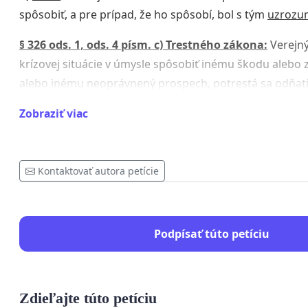
spôsobiť, a pre prípad, že ho spôsobí, bol s tým
uzrozu
§ 326 ods. 1, ods. 4 písm. c) Trestného zákona:
Verejný 
krízovej situácie v úmysle spôsobiť inému škodu alebo 
alebo inému neoprávnený prospech, potrestá sa odňat
desať až dvadsať rokov, ak
Zobraziť viac
a)
vykonáva svoju právomoc spôsobom odporujúcim z
b)
prekročí svoju právomoc, alebo
c)
nesplní povinnosť vyplývajúcu z jeho právomoci aleb
Kontaktovať autora petície
súdu,
Podpísať túto petíciu
Zdieľajte túto petíciu