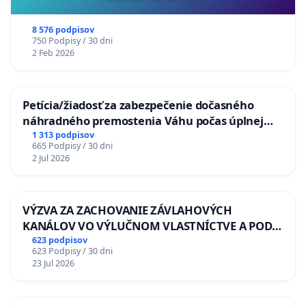
8 576 podpisov
750 Podpisy / 30 dni
2 Feb 2026
Petícia/žiadosť za zabezpečenie dočasného
náhradného premostenia Váhu počas úplnej
uzávery Vážskeho mosta v Komárne
1 313 podpisov
665 Podpisy / 30 dni
2 Jul 2026
VÝZVA ZA ZACHOVANIE ZÁVLAHOVÝCH
KANÁLOV VO VÝLUČNOM VLASTNÍCTVE A POD
KONTROLOU SLOVENSKEJ REPUBLIKY & žiadosť
623 podpisov
623 Podpisy / 30 dni
na riešenie zanedbaného stavu závlahových a
23 Jul 2026
odvodňovacích kanálov na Slovensku