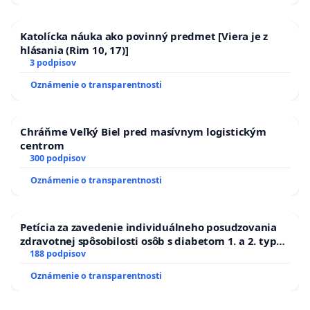
Katolícka náuka ako povinný predmet [Viera je z
hlásania (Rim 10, 17)]
3 podpisov
Oznámenie o transparentnosti
Chráňme Veľký Biel pred masívnym logistickým
centrom
300 podpisov
Oznámenie o transparentnosti
Petícia za zavedenie individuálneho posudzovania
zdravotnej spôsobilosti osôb s diabetom 1. a 2. typu
pri prijímaní do Policajného zboru SR
188 podpisov
Oznámenie o transparentnosti