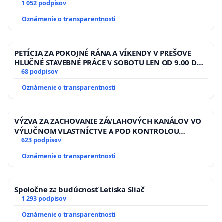
1 052 podpisov
Oznámenie o transparentnosti
PETÍCIA ZA POKOJNÉ RÁNA A VÍKENDY V PREŠOVE
HLUČNÉ STAVEBNÉ PRÁCE V SOBOTU LEN OD 9.00 DO
13.00 HOD., CEZ PRACOVNÝ TÝŽDEŇ CIEĽ 8.00 – 18.00
68 podpisov
HOD. A PRAVIDELNÁ KONTROLA STAVBY C-AREA NA
Oznámenie o transparentnosti
ĎUMBIERSKEJ/MAGU
VÝZVA ZA ZACHOVANIE ZÁVLAHOVÝCH KANÁLOV VO
VÝLUČNOM VLASTNÍCTVE A POD KONTROLOU
SLOVENSKEJ REPUBLIKY & žiadosť na riešenie
623 podpisov
zanedbaného stavu závlahových a odvodňovacích
Oznámenie o transparentnosti
kanálov na Slovensku
Spoločne za budúcnosť Letiska Sliač
1 293 podpisov
Oznámenie o transparentnosti