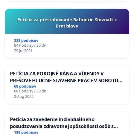
Peticia za prestahovanie Rafinerie Slovnaft z
Bratislavy
323 podpisov
84 Podpisy / 30 dni
29 Jul 2021
PETÍCIA ZA POKOJNÉ RÁNA A VÍKENDY V
PREŠOVE HLUČNÉ STAVEBNÉ PRÁCE V SOBOTU
LEN OD 9.00 DO 13.00 HOD., CEZ PRACOVNÝ
68 podpisov
68 Podpisy / 30 dni
TÝŽDEŇ CIEĽ 8.00 – 18.00 HOD. A PRAVIDELNÁ
2 Aug 2026
KONTROLA STAVBY C-AREA NA
ĎUMBIERSKEJ/MAGU
Petícia za zavedenie individuálneho
posudzovania zdravotnej spôsobilosti osôb s
diabetom 1. a 2. typu pri prijímaní do
188 podpisov