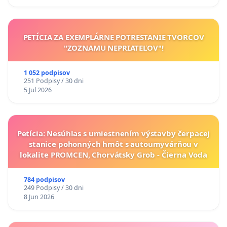
PETÍCIA ZA EXEMPLÁRNE POTRESTANIE TVORCOV
"ZOZNAMU NEPRIATEĽOV"!
1 052 podpisov
251 Podpisy / 30 dni
5 Jul 2026
Petícia: Nesúhlas s umiestnením výstavby čerpacej
stanice pohonných hmôt s autoumyvárňou v
lokalite PROMCEN, Chorvátsky Grob - Čierna Voda
784 podpisov
249 Podpisy / 30 dni
8 Jun 2026