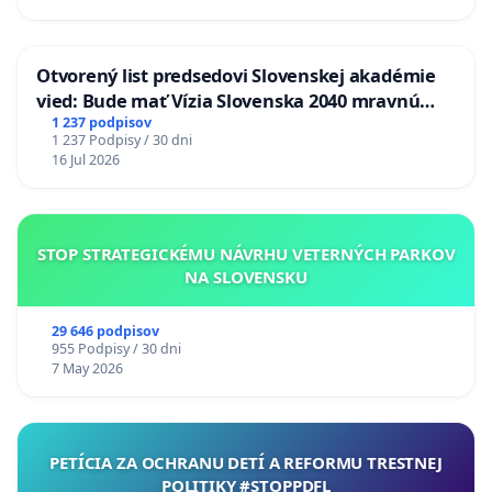
Otvorený list predsedovi Slovenskej akadémie
vied: Bude mať Vízia Slovenska 2040 mravnú
chrbticu?
1 237 podpisov
1 237 Podpisy / 30 dni
16 Jul 2026
STOP STRATEGICKÉMU NÁVRHU VETERNÝCH PARKOV
NA SLOVENSKU
29 646 podpisov
955 Podpisy / 30 dni
7 May 2026
PETÍCIA ZA OCHRANU DETÍ A REFORMU TRESTNEJ
POLITIKY #STOPPDFL