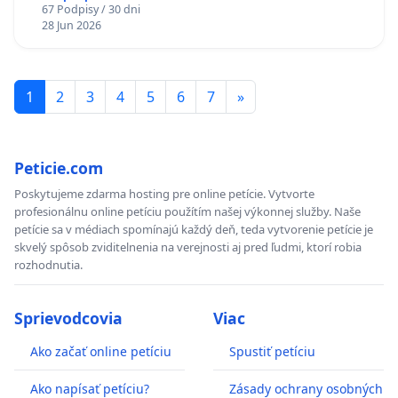
67 Podpisy / 30 dni
Policajného zboru SR
28 Jun 2026
1
2
3
4
5
6
7
»
Peticie.com
Poskytujeme zdarma hosting pre online petície. Vytvorte
profesionálnu online petíciu použítím našej výkonnej služby. Naše
petície sa v médiach spomínajú každý deň, teda vytvorenie petície je
skvelý spôsob zviditelnenia na verejnosti aj pred ľudmi, ktorí robia
rozhodnutia.
Sprievodcovia
Viac
Ako začať online petíciu
Spustiť petíciu
Ako napísať petíciu?
Zásady ochrany osobných