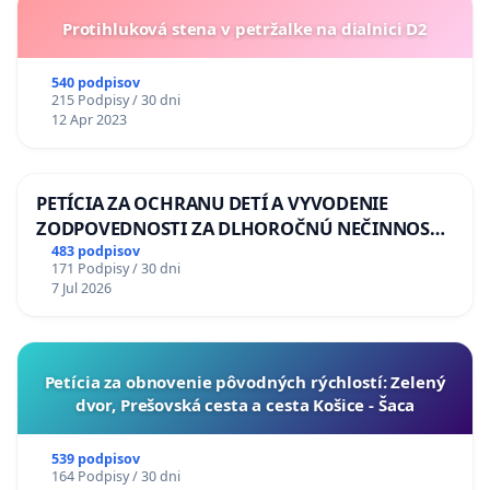
Protihluková stena v petržalke na dialnici D2
540 podpisov
215 Podpisy / 30 dni
12 Apr 2023
PETÍCIA ZA OCHRANU DETÍ A VYVODENIE
ZODPOVEDNOSTI ZA DLHOROČNÚ NEČINNOSŤ
A ZLYHANIE ŠTÁTU
483 podpisov
171 Podpisy / 30 dni
7 Jul 2026
​Petícia za obnovenie pôvodných rýchlostí: Zelený
dvor, Prešovská cesta a cesta Košice - Šaca
539 podpisov
164 Podpisy / 30 dni