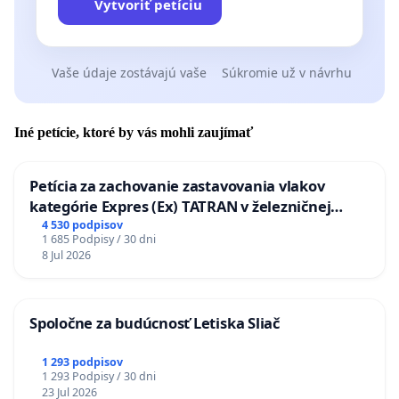
Vytvoriť petíciu
Vaše údaje zostávajú vaše
Súkromie už v návrhu
Iné petície, ktoré by vás mohli zaujímať
Petícia za zachovanie zastavovania vlakov
kategórie Expres (Ex) TATRAN v železničnej
stanici Púchov
4 530 podpisov
1 685 Podpisy / 30 dni
8 Jul 2026
Spoločne za budúcnosť Letiska Sliač
1 293 podpisov
1 293 Podpisy / 30 dni
23 Jul 2026