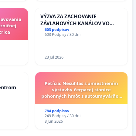
VÝZVA ZA ZACHOVANIE
stavovania
ZÁVLAHOVÝCH KANÁLOV VO
zničnej
VÝLUČNOM VLASTNÍCTVE A POD
603 podpisov
trica
603 Podpisy / 30 dni
KONTROLOU SLOVENSKEJ
REPUBLIKY & žiadosť na riešenie
zanedbaného stavu závlahových
a odvodňovacích kanálov na
23 Jul 2026
Slovensku
d
Petícia: Nesúhlas s umiestnením
entrom
výstavby čerpacej stanice
pohonných hmôt s autoumyvárňou
v lokalite PROMCEN, Chorvátsky
Grob - Čierna Voda
784 podpisov
249 Podpisy / 30 dni
8 Jun 2026