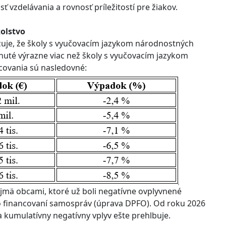
vzdelávania a rovnosť príležitostí pre žiakov.
olstvo
uje, že školy s vyučovacím jazykom národnostných
nuté výrazne viac než školy s vyučovacím jazykom
covania sú nasledovné:
mä obcami, ktoré už boli negatívne ovplyvnené
o financovaní samospráv (úprava DPFO). Od roku 2026
sa kumulatívny negatívny vplyv ešte prehlbuje.