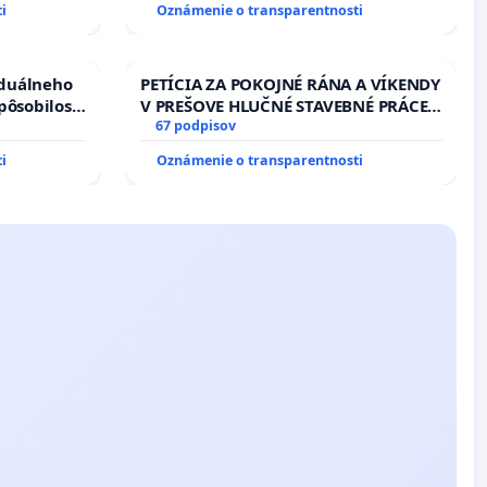
i
Oznámenie o transparentnosti
iduálneho
PETÍCIA ZA POKOJNÉ RÁNA A VÍKENDY
pôsobilosti
V PREŠOVE HLUČNÉ STAVEBNÉ PRÁCE
u pri
V SOBOTU LEN OD 9.00 DO 13.00
67 podpisov
boru SR
HOD., CEZ PRACOVNÝ TÝŽDEŇ CIEĽ
i
Oznámenie o transparentnosti
8.00 – 18.00 HOD. A PRAVIDELNÁ
KONTROLA STAVBY C-AREA NA
ĎUMBIERSKEJ/MAGU