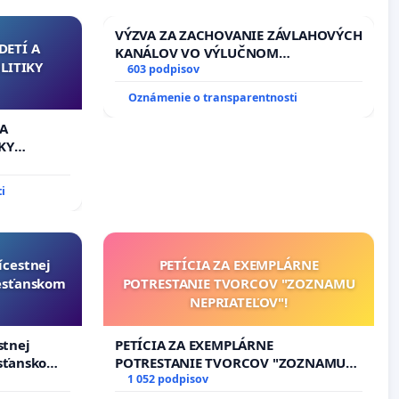
VÝZVA ZA ZACHOVANIE ZÁVLAHOVÝCH
DETÍ A
KANÁLOV VO VÝLUČNOM
LITIKY
VLASTNÍCTVE A POD KONTROLOU
603 podpisov
SLOVENSKEJ REPUBLIKY & žiadosť na
Oznámenie o transparentnosti
riešenie zanedbaného stavu
závlahových a odvodňovacích
 A
kanálov na Slovensku
KY
i
ícestnej
PETÍCIA ZA EXEMPLÁRNE
resťanskom
POTRESTANIE TVORCOV "ZOZNAMU
NEPRIATEĽOV"!
stnej
PETÍCIA ZA EXEMPLÁRNE
esťanskom
POTRESTANIE TVORCOV "ZOZNAMU
NEPRIATEĽOV"!
1 052 podpisov