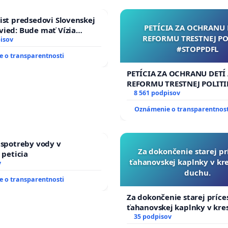
jmä škôl s nízkym počtom žiakov,
ist predsedovi Slovenskej
PETÍCIA ZA OCHRANU 
onzultácií so zriaďovateľmi,
ied: Bude mať Vízia
REFORMU TRESTNEJ PO
 2040 mravnú chrbticu?
isov
ch menšín,
#STOPPDFL
ormatívnom financovaní.
 o transparentnosti
mom rozpore s týmito záväzkami a môže viesť k zániku
PETÍCIA ZA OCHRANU DETÍ
REFORMU TRESTNEJ POLITI
#STOPPDFL
8 561 podpisov
Oznámenie o transparentnost
akceptovať túto zásadnú pripomienku
a
vypustiť
hu nariadenia vlády SR
, pričom žiadame zachovať
ý na zachovanie dostupnosti a kvality vzdelávania v
 spotreby vody v
Za dokončenie starej pr
ešpektovanie platných záväzkov Slovenskej republiky.
 peticia
ťahanovskej kaplnky v k
v
duchu.
omienke, žiadame uskutočnenie rozporového konania, na
 o transparentnosti
ti:
Za dokončenie starej príce
ťahanovskej kaplnky v kr
duchu.
35 podpisov