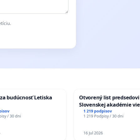
tíciu.
za budúcnosť Letiska
Otvorený list predsedovi
Slovenskej akadémie vie
mať Vízia Slovenska 20
pisov
1 219 podpisov
isy / 30 dni
1 219 Podpisy / 30 dni
chrbticu?
6
16 Jul 2026