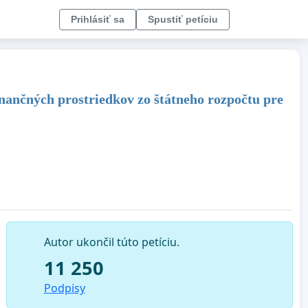
Prihlásiť sa
Spustiť petíciu
ančných prostriedkov zo štátneho rozpočtu pre
Autor ukončil túto petíciu.
11 250
Podpisy