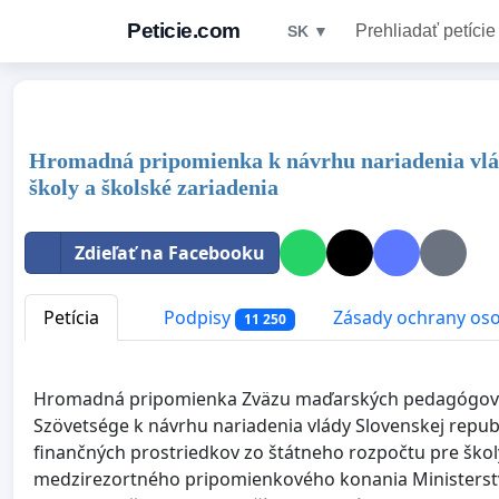
Peticie.com
Prehliadať petície
SK ▼
Hromadná pripomienka k návrhu nariadenia vlády
školy a školské zariadenia
Zdieľať na Facebooku
Petícia
Podpisy
Zásady ochrany os
11 250
Hromadná pripomienka Zväzu maďarských pedagógov n
Szövetsége k návrhu nariadenia vlády Slovenskej repub
finančných prostriedkov zo štátneho rozpočtu pre školy
medzirezortného pripomienkového konania Ministerst