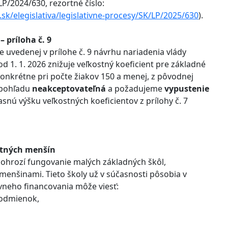
LP/2024/630, rezortné číslo:
.sk/elegislativa/legislativne-procesy/SK/LP/2025/630
).
 príloha č. 9
uvedenej v prílohe č. 9 návrhu nariadenia vlády
d 1. 1. 2026 znižuje veľkostný koeficient pre základné
konkrétne pri počte žiakov 150 a menej, z pôvodnej
 pohľadu
neakceptovateľná
a požadujeme
vypustenie
časnú výšku veľkostných koeficientov z prílohy č. 7
ostných menšín
ohrozí fungovanie malých základných škôl,
enšinami. Tieto školy už v súčasnosti pôsobia v
neho financovania môže viesť:
podmienok,