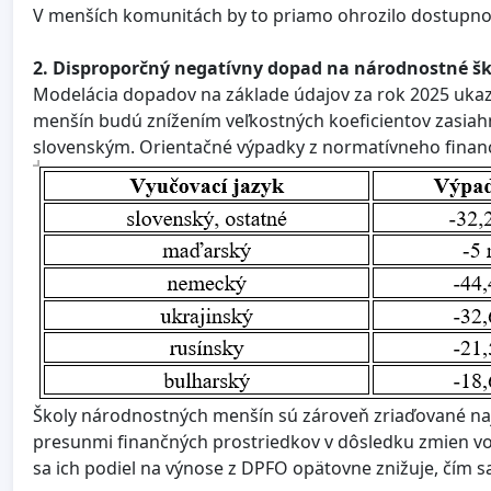
V menších komunitách by to priamo ohrozilo dostupnosť 
2. Disproporčný negatívny dopad na národnostné šk
Modelácia dopadov na základe údajov za rok 2025 ukaz
menšín budú znížením veľkostných koeficientov zasiah
slovenským. Orientačné výpadky z normatívneho finan
Školy národnostných menšín sú zároveň zriaďované naj
presunmi finančných prostriedkov v dôsledku zmien v
sa ich podiel na výnose z DPFO opätovne znižuje, čím 