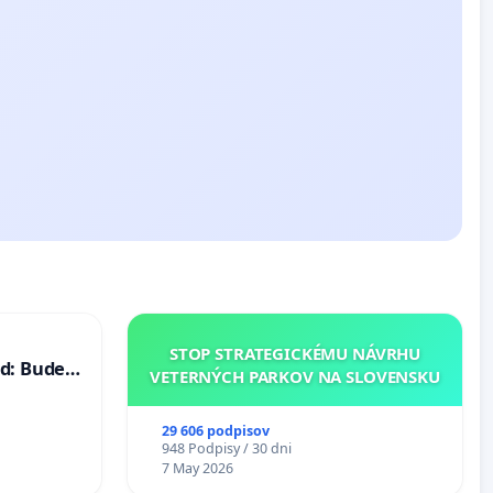
STOP STRATEGICKÉMU NÁVRHU
d: Bude
VETERNÝCH PARKOV NA SLOVENSKU
40 mravnú
29 606 podpisov
948 Podpisy / 30 dni
7 May 2026