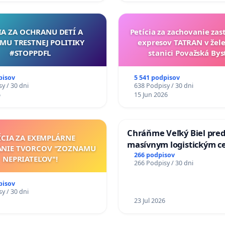
IA ZA OCHRANU DETÍ A
Petícia za zachovanie za
MU TRESTNEJ POLITIKY
expresov TATRAN v žele
#STOPPDFL
stanici Považská Bys
pisov
5 541 podpisov
y / 30 dni
638 Podpisy / 30 dni
6
15 Jun 2026
Chráňme Veľký Biel pre
ÍCIA ZA EXEMPLÁRNE
masívnym logistickým c
ANIE TVORCOV "ZOZNAMU
266 podpisov
NEPRIATEĽOV"!
266 Podpisy / 30 dni
pisov
y / 30 dni
23 Jul 2026