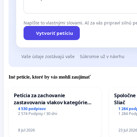
Napíšte to vlastnými slovami. AI za vás pripraví silnú pe
Vytvoriť petíciu
Vaše údaje zostávajú vaše
Súkromie už v návrhu
Iné petície, ktoré by vás mohli zaujímať
Petícia za zachovanie
Spoločne 
zastavovania vlakov kategórie
Sliač
Expres (Ex) TATRAN v železničnej
4 530 podpisov
1 284 pod
2 574 Podpisy / 30 dni
1 284 Podp
stanici Púchov
8 Jul 2026
23 Jul 202