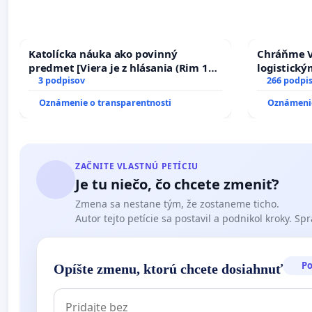
Attila Fodor, Košická 663/18, 945 01 Komárno
András Kállay, Gazdovský rad 963/58A, 930 40 Štvrtok 
Katolícka náuka ako povinný
Chráňme V
predmet [Viera je z hlásania (Rim 10,
logistick
17)]
3 podpisov
266 podpi
Oznámenie o transparentnosti
Oznámenie
ZAČNITE VLASTNÚ PETÍCIU
Je tu niečo, čo chcete zmeniť?
Zmena sa nestane tým, že zostaneme ticho.
Autor tejto petície sa postavil a podnikol kroky. Spra
P
Opíšte zmenu, ktorú chcete dosiahnuť