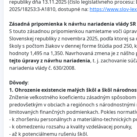
republiky dňa 13.11.2025 (číslo legislatívneho procesu: 
2025/18253:3-A1810, dostupné na:
https://www.slov-lex
Zásadná pripomienka k návrhu nariadenia vlády SR –
S touto zásadnou pripomienkou namietame voči úprave 
Slovenskej republiky z novembra 2025, podľa ktorej sa o
školy s počtom žiakov v dennej forme štúdia pod 250, 
hodnoty 1,495 na 1,350. Navrhovaná zmena je z nášho
tejto úpravy z návrhu nariadenia
, t. j. zachovanie sú
nariadenia vlády č. 630/2008.
Dôvody
:
1. Ohrozenie existencie malých škôl a škôl národn
Zníženie veľkostného koeficientu zásadným spôsobom 
predovšetkým v obciach a regiónoch s národnostnými m
limitovaných finančných podmienkach. Pokles normatív
- k zhoršeniu personálnych a materiálno-technických 
- k obmedzeniu rozsahu a kvality vzdelávacej ponuky,
- až k potenciálnemu rušeniu škôl.