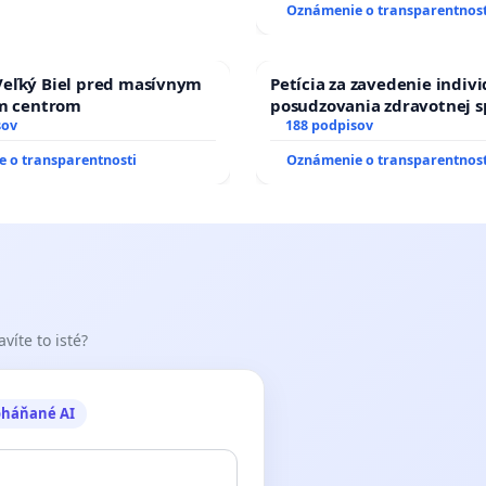
Oznámenie o transparentnost
na Ostrove
eľký Biel pred masívnym
Petícia za zavedenie indiv
ým centrom
posudzovania zdravotnej s
sov
osôb s diabetom 1. a 2. typ
188 podpisov
prijímaní do Policajného z
 o transparentnosti
Oznámenie o transparentnost
víte to isté?
oháňané AI