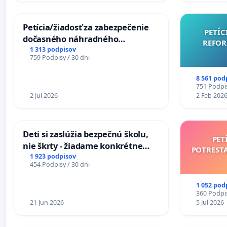
Petícia/žiadosť za zabezpečenie
PETÍC
dočasného náhradného
REFOR
premostenia Váhu počas úplnej
1 313 podpisov
759 Podpisy / 30 dni
uzávery Vážskeho mosta v
Komárne
8 561 pod
751 Podpis
2 Jul 2026
2 Feb 202
Deti si zaslúžia bezpečnú školu,
PET
nie škrty - žiadame konkrétne
POTREST
opatrenia na zlepšenie situácie v
1 923 podpisov
454 Podpisy / 30 dni
školstve
1 052 pod
360 Podpis
21 Jun 2026
5 Jul 2026