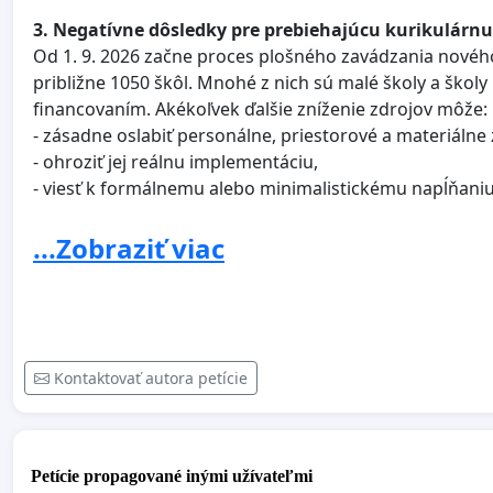
3. Negatívne dôsledky pre prebiehajúcu kurikulárn
Od 1. 9. 2026 začne proces plošného zavádzania novéh
približne 1050 škôl. Mnohé z nich sú malé školy a š
financovaním. Akékoľvek ďalšie zníženie zdrojov môže:
- zásadne oslabiť personálne, priestorové a materiálne
- ohroziť jej reálnu implementáciu,
- viesť k formálnemu alebo minimalistickému napĺňaniu
4. Obchádzanie zásady partnerstva a rozpor so zák
...Zobraziť viac
Navrhovaná úprava nebola prerokovaná so zriaďovateľmi
legislatívy v školstve. Navyše je
v rozpore so zákonom č
zariadení
, ktorý s obdobným znížením počíta až od 1.
vlády tieto pravidlá mení predčasne.
Kontaktovať autora petície
5. Rozpor s odporúčaniami Zmiešanej slovensko-ma
Zmiešaná slovensko-maďarská komisia pre záležitosti m
slovenská vláda uznesením č. 481/2024 vzala na vedomie 
Petície propagované inými užívateľmi
odporúčania zaväzujú Slovenskú republiku: