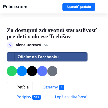
Peticie.com
Spustiť petíciu
Za dostupnú zdravotnú starostlivosť
pre detí v okrese Trebišov
Alena Dercová
· SK
A
Zdieľať na Facebooku
Petícia
Oznamy
4
Podpisy
Lepšia viditeľnosť
545