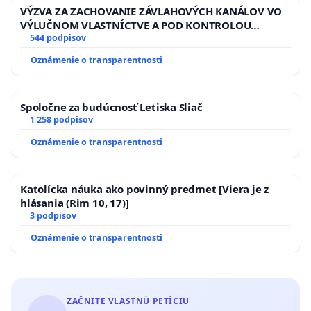
VÝZVA ZA ZACHOVANIE ZÁVLAHOVÝCH KANÁLOV VO
VÝLUČNOM VLASTNÍCTVE A POD KONTROLOU
SLOVENSKEJ REPUBLIKY & žiadosť na riešenie
544 podpisov
zanedbaného stavu závlahových a odvodňovacích
Oznámenie o transparentnosti
kanálov na Slovensku
Spoločne za budúcnosť Letiska Sliač
1 258 podpisov
Oznámenie o transparentnosti
Katolícka náuka ako povinný predmet [Viera je z
hlásania (Rim 10, 17)]
3 podpisov
Oznámenie o transparentnosti
ZAČNITE VLASTNÚ PETÍCIU