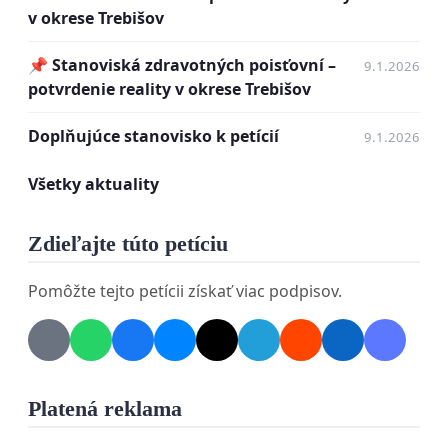
v okrese Trebišov
📌 Stanoviská zdravotných poisťovní –
9.1.2026
potvrdenie reality v okrese Trebišov
Doplňujúce stanovisko k petícií
9.1.2026
Všetky aktuality
Zdieľajte túto petíciu
Pomôžte tejto petícii získať viac podpisov.
Platená reklama