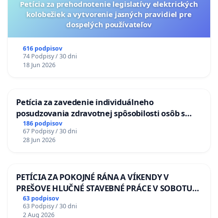
Petícia za prehodnotenie legislatívy elektrických
kolobežiek a vytvorenie jasných pravidiel pre
dospelých používateľov
616 podpisov
74 Podpisy / 30 dni
18 Jun 2026
Petícia za zavedenie individuálneho
posudzovania zdravotnej spôsobilosti osôb s
diabetom 1. a 2. typu pri prijímaní do
186 podpisov
67 Podpisy / 30 dni
Policajného zboru SR
28 Jun 2026
PETÍCIA ZA POKOJNÉ RÁNA A VÍKENDY V
PREŠOVE HLUČNÉ STAVEBNÉ PRÁCE V SOBOTU
LEN OD 9.00 DO 13.00 HOD., CEZ PRACOVNÝ
63 podpisov
63 Podpisy / 30 dni
TÝŽDEŇ CIEĽ 8.00 – 18.00 HOD. A PRAVIDELNÁ
2 Aug 2026