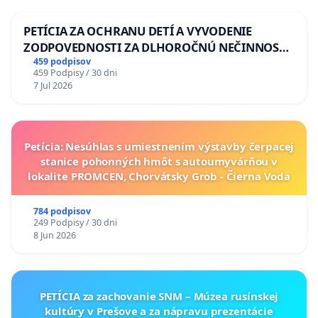
PETÍCIA ZA OCHRANU DETÍ A VYVODENIE
ZODPOVEDNOSTI ZA DLHOROČNÚ NEČINNOSŤ
A ZLYHANIE ŠTÁTU
459 podpisov
459 Podpisy / 30 dni
7 Jul 2026
Petícia: Nesúhlas s umiestnením výstavby čerpacej
stanice pohonných hmôt s autoumyvárňou v
lokalite PROMCEN, Chorvátsky Grob - Čierna Voda
784 podpisov
249 Podpisy / 30 dni
8 Jun 2026
PETÍCIA za zachovanie SNM – Múzea rusínskej
kultúry v Prešove a za nápravu prezentácie