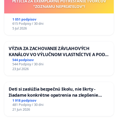
PETÍCIA ZA EXEMPLÁRNE POTRESTANIE TVORCOV
"ZOZNAMU NEPRIATEĽOV"!
1 051 podpisov
615 Podpisy / 30 dni
5 Jul 2026
VÝZVA ZA ZACHOVANIE ZÁVLAHOVÝCH
KANÁLOV VO VÝLUČNOM VLASTNÍCTVE A POD
KONTROLOU SLOVENSKEJ REPUBLIKY & žiadosť
544 podpisov
544 Podpisy / 30 dni
na riešenie zanedbaného stavu závlahových a
23 Jul 2026
odvodňovacích kanálov na Slovensku
Deti si zaslúžia bezpečnú školu, nie škrty -
žiadame konkrétne opatrenia na zlepšenie
situácie v školstve
1 918 podpisov
481 Podpisy / 30 dni
21 Jun 2026