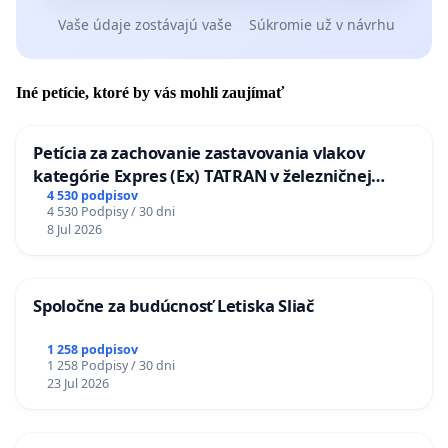
Vaše údaje zostávajú vaše
Súkromie už v návrhu
Iné petície, ktoré by vás mohli zaujímať
Petícia za zachovanie zastavovania vlakov
kategórie Expres (Ex) TATRAN v železničnej
stanici Púchov
4 530 podpisov
4 530 Podpisy / 30 dni
8 Jul 2026
Spoločne za budúcnosť Letiska Sliač
1 258 podpisov
1 258 Podpisy / 30 dni
23 Jul 2026