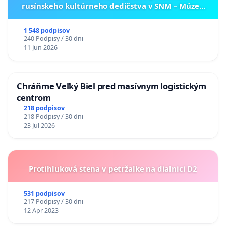
rusínskeho kultúrneho dedičstva v SNM – Múzeu
ukrajinskej kultúry vo Svidníku
1 548 podpisov
240 Podpisy / 30 dni
11 Jun 2026
Chráňme Veľký Biel pred masívnym logistickým
centrom
218 podpisov
218 Podpisy / 30 dni
23 Jul 2026
Protihluková stena v petržalke na dialnici D2
531 podpisov
217 Podpisy / 30 dni
12 Apr 2023