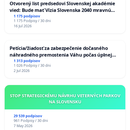
Otvorený list predsedovi Slovenskej akadémie
vied: Bude mať Vízia Slovenska 2040 mravnú
chrbticu?
1 175 podpisov
1 175 Podpisy / 30 dni
16 Jul 2026
Petícia/žiadosť za zabezpečenie dočasného
náhradného premostenia Váhu počas úplnej
uzávery Vážskeho mosta v Komárne
1 313 podpisov
1 026 Podpisy / 30 dni
2 Jul 2026
STOP STRATEGICKÉMU NÁVRHU VETERNÝCH PARKOV
NA SLOVENSKU
29 539 podpisov
961 Podpisy / 30 dni
7 May 2026