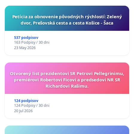
​Petícia za obnovenie pôvodných rýchlostí: Zelený
dvor, Prešovská cesta a cesta Košice - Šaca
537 podpisov
163 Podpisy / 30 dni
23 May 2026
Otvorený list prezidentovi SR Petrovi Pellegrinimu,
premiérovi Robertovi Ficovi a predsedovi NR SR
Richardovi Rašimu.
124 podpisov
124 Podpisy / 30 dni
20 Jul 2026