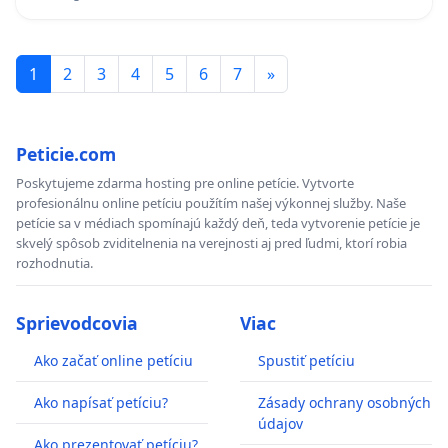
KONTROLA STAVBY C-AREA NA
ĎUMBIERSKEJ/MAGU
1
2
3
4
5
6
7
»
Peticie.com
Poskytujeme zdarma hosting pre online petície. Vytvorte
profesionálnu online petíciu použítím našej výkonnej služby. Naše
petície sa v médiach spomínajú každý deň, teda vytvorenie petície je
skvelý spôsob zviditelnenia na verejnosti aj pred ľudmi, ktorí robia
rozhodnutia.
Sprievodcovia
Viac
Ako začať online petíciu
Spustiť petíciu
Ako napísať petíciu?
Zásady ochrany osobných
údajov
Ako prezentovať petíciu?