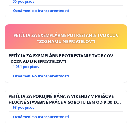
35 podpisov
Oznámenie o transparentnosti
PETÍCIA ZA EXEMPLÁRNE POTRESTANIE TVORCOV
"ZOZNAMU NEPRIATEĽOV"!
PETÍCIA ZA EXEMPLÁRNE POTRESTANIE TVORCOV
"ZOZNAMU NEPRIATEĽOV"!
1 051 podpisov
Oznámenie o transparentnosti
PETÍCIA ZA POKOJNÉ RÁNA A VÍKENDY V PREŠOVE
HLUČNÉ STAVEBNÉ PRÁCE V SOBOTU LEN OD 9.00 DO
13.00 HOD., CEZ PRACOVNÝ TÝŽDEŇ CIEĽ 8.00 – 18.00
63 podpisov
HOD. A PRAVIDELNÁ KONTROLA STAVBY C-AREA NA
Oznámenie o transparentnosti
ĎUMBIERSKEJ/MAGU