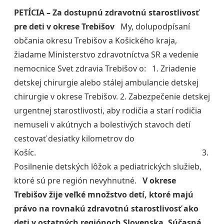
PETÍCIA – Za dostupnú zdravotnú starostlivosť
pre deti v okrese Trebišov
My, dolupodpísaní
občania okresu Trebišov a Košického kraja,
žiadame Ministerstvo zdravotníctva SR a vedenie
nemocnice Svet zdravia Trebišov o: 1. Zriadenie
detskej chirurgie alebo stálej ambulancie detskej
chirurgie v okrese Trebišov. 2️. Zabezpečenie detskej
urgentnej starostlivosti, aby rodičia a starí rodičia
nemuseli v akútnych a bolestivých stavoch detí
cestovať desiatky kilometrov do
Košíc. 3️.
Posilnenie detských lôžok a pediatrických služieb,
ktoré sú pre región nevyhnutné.
V okrese
Trebišov žije veľké množstvo detí, ktoré majú
právo na rovnakú zdravotnú starostlivosť ako
deti v ostatných regiónoch Slovenska.
Súčasná