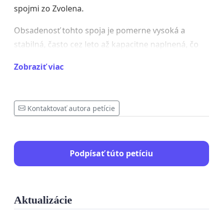
spojmi zo Zvolena.
Obsadenosť tohto spoja je pomerne vysoká a
stabilná, často cez leto až kapacitne naplnená, čo
jasne potvrdzuje jeho nevyhnutnosť.
Zobraziť viac
Alternatívne autobusové riešenia sú časovo
neefektívne, nespoľahlivé a neumožňujú isté
nadväznosti, čím výrazne komplikujú dochádzanie
Kontaktovať autora petície
za školou, prácou či lekárskou starostlivosťou.
Podpísať túto petíciu
Zrušenie tohto vlaku by spôsobilo dopravnú
izoláciu regiónu, oslabilo dostupnosť služieb a
negatívne zasiahlo každodenný život tisícok
Aktualizácie
obyvateľov.