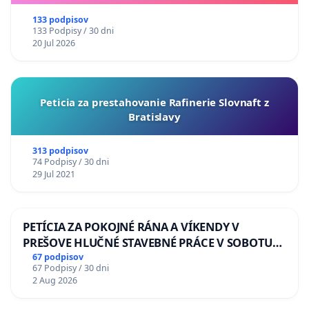
133 podpisov
133 Podpisy / 30 dni
20 Jul 2026
Peticia za prestahovanie Rafinerie Slovnaft z
Bratislavy
313 podpisov
74 Podpisy / 30 dni
29 Jul 2021
PETÍCIA ZA POKOJNÉ RÁNA A VÍKENDY V
PREŠOVE HLUČNÉ STAVEBNÉ PRÁCE V SOBOTU
LEN OD 9.00 DO 13.00 HOD., CEZ PRACOVNÝ
67 podpisov
67 Podpisy / 30 dni
TÝŽDEŇ CIEĽ 8.00 – 18.00 HOD. A PRAVIDELNÁ
2 Aug 2026
KONTROLA STAVBY C-AREA NA
ĎUMBIERSKEJ/MAGU