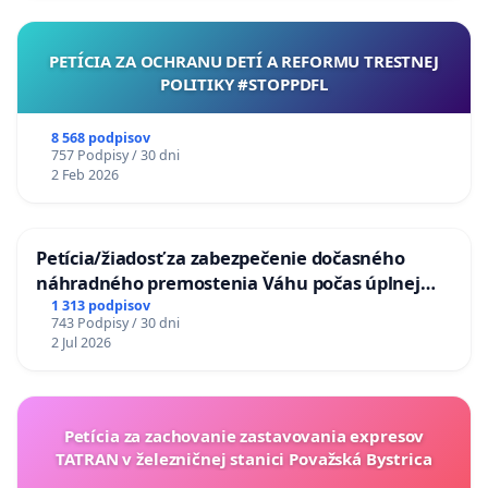
PETÍCIA ZA OCHRANU DETÍ A REFORMU TRESTNEJ
POLITIKY #STOPPDFL
8 568 podpisov
757 Podpisy / 30 dni
2 Feb 2026
Petícia/žiadosť za zabezpečenie dočasného
náhradného premostenia Váhu počas úplnej
uzávery Vážskeho mosta v Komárne
1 313 podpisov
743 Podpisy / 30 dni
2 Jul 2026
Petícia za zachovanie zastavovania expresov
TATRAN v železničnej stanici Považská Bystrica