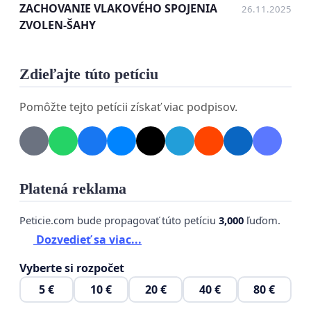
ZACHOVANIE VLAKOVÉHO SPOJENIA
26.11.2025
ZVOLEN-ŠAHY
Touto petíciou žiadame:
Zdieľajte túto petíciu
Bezodkladné zachovanie vlakového spojenia Šahy –
Pomôžte tejto petícii získať viac podpisov.
Zvolen,
zachovanie jeho priamosti, kapacity a pôvodných
časov,
Platená reklama
a zabezpečenie, aby toto spojenie zostalo súčasťou
stabilnej, dlhodobej a dostupnej dopravnej
Peticie.com bude propagovať túto petíciu
3,000
ľuďom.
Dozvedieť sa viac...
obslužnosti regiónu.
Vyberte si rozpočet
5 €
10 €
20 €
40 €
80 €