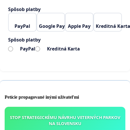
Očakávame, že kompetentné orgány budú
Spôsob platby
rešpektovať reálne potreby obyvateľov a nebudú
prijímať rozhodnutia, ktoré zhoršujú kvalitu
PayPal
Google Pay
Apple Pay
Kreditná Kart
života v našom regióne.
Spôsob platby
PayPal
Kreditná Karta
Petície propagované inými užívateľmi
STOP STRATEGICKÉMU NÁVRHU VETERNÝCH PARKOV
NA SLOVENSKU