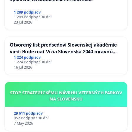
1 289 podpisov
1 289 Podpisy / 30 dni
23 Jul 2026
Otvorený list predsedovi Slovenskej akadémie
vied: Bude mať Vízia Slovenska 2040 mravnú
chrbticu?
1 224 podpisov
1 224 Podpisy / 30 dni
16 Jul 2026
STOP STRATEGICKÉMU NÁVRHU VETERNÝCH PARKOV
NA SLOVENSKU
29 611 podpisov
952 Podpisy / 30 dni
7 May 2026