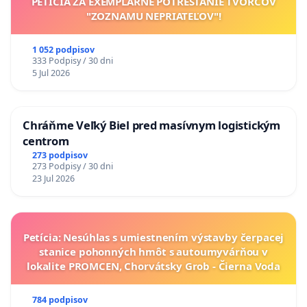
PETÍCIA ZA EXEMPLÁRNE POTRESTANIE TVORCOV
"ZOZNAMU NEPRIATEĽOV"!
1 052 podpisov
333 Podpisy / 30 dni
5 Jul 2026
Chráňme Veľký Biel pred masívnym logistickým
centrom
273 podpisov
273 Podpisy / 30 dni
23 Jul 2026
Petícia: Nesúhlas s umiestnením výstavby čerpacej
stanice pohonných hmôt s autoumyvárňou v
lokalite PROMCEN, Chorvátsky Grob - Čierna Voda
784 podpisov