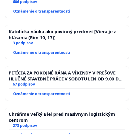
SLOVENSKEJ REPUBLIKY & žiadosť na riešenie
606 podpisov
zanedbaného stavu závlahových a odvodňovacích
Oznámenie o transparentnosti
kanálov na Slovensku
Katolícka náuka ako povinný predmet [Viera je z
hlásania (Rim 10, 17)]
3 podpisov
Oznámenie o transparentnosti
PETÍCIA ZA POKOJNÉ RÁNA A VÍKENDY V PREŠOVE
HLUČNÉ STAVEBNÉ PRÁCE V SOBOTU LEN OD 9.00 DO
13.00 HOD., CEZ PRACOVNÝ TÝŽDEŇ CIEĽ 8.00 – 18.00
67 podpisov
HOD. A PRAVIDELNÁ KONTROLA STAVBY C-AREA NA
Oznámenie o transparentnosti
ĎUMBIERSKEJ/MAGU
Chráňme Veľký Biel pred masívnym logistickým
centrom
273 podpisov