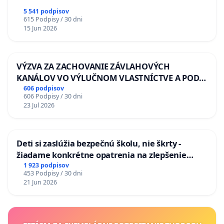
5 541 podpisov
615 Podpisy / 30 dni
15 Jun 2026
VÝZVA ZA ZACHOVANIE ZÁVLAHOVÝCH
KANÁLOV VO VÝLUČNOM VLASTNÍCTVE A POD
KONTROLOU SLOVENSKEJ REPUBLIKY & žiadosť
606 podpisov
606 Podpisy / 30 dni
na riešenie zanedbaného stavu závlahových a
23 Jul 2026
odvodňovacích kanálov na Slovensku
Deti si zaslúžia bezpečnú školu, nie škrty -
žiadame konkrétne opatrenia na zlepšenie
situácie v školstve
1 923 podpisov
453 Podpisy / 30 dni
21 Jun 2026