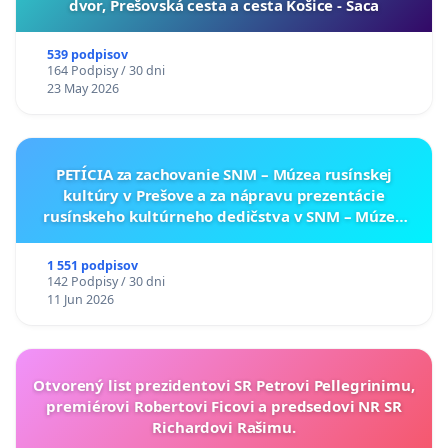
dvor, Prešovská cesta a cesta Košice - Šaca
539 podpisov
164 Podpisy / 30 dni
23 May 2026
PETÍCIA za zachovanie SNM – Múzea rusínskej
kultúry v Prešove a za nápravu prezentácie
rusínskeho kultúrneho dedičstva v SNM – Múzeu
ukrajinskej kultúry vo Svidníku
1 551 podpisov
142 Podpisy / 30 dni
11 Jun 2026
Otvorený list prezidentovi SR Petrovi Pellegrinimu,
premiérovi Robertovi Ficovi a predsedovi NR SR
Richardovi Rašimu.