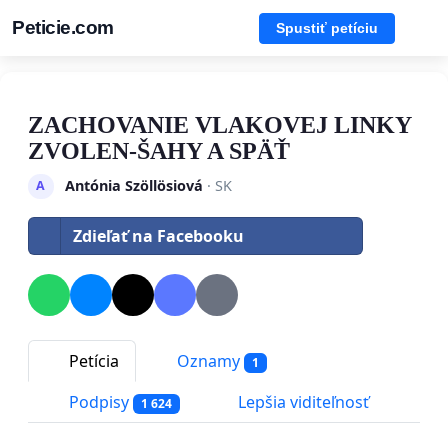
Peticie.com
Spustiť petíciu
ZACHOVANIE VLAKOVEJ LINKY
ZVOLEN-ŠAHY A SPÄŤ
Antónia Szöllösiová
· SK
A
Zdieľať na Facebooku
Petícia
Oznamy
1
Podpisy
Lepšia viditeľnosť
1 624