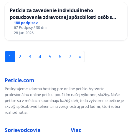
Petícia za zavedenie individuálneho
posudzovania zdravotnej spôsobilosti osôb s
diabetom 1. a 2. typu pri prijímaní do
188 podpisov
67 Podpisy / 30 dni
Policajného zboru SR
28 Jun 2026
1
2
3
4
5
6
7
»
Peticie.com
Poskytujeme zdarma hosting pre online petície. Vytvorte
profesionálnu online petíciu použítím našej výkonnej služby. Naše
petície sa v médiach spomínajú každý deň, teda vytvorenie petície je
skvelý spôsob zviditelnenia na verejnosti aj pred ľudmi, ktorí robia
rozhodnutia.
Sprievodcovia
Viac