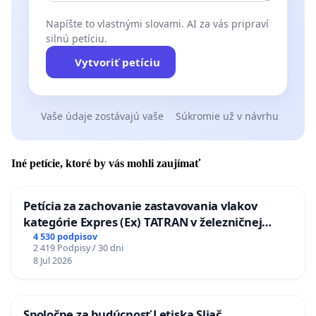
Napíšte to vlastnými slovami. AI za vás pripraví
silnú petíciu.
Vytvoriť petíciu
Vaše údaje zostávajú vaše
Súkromie už v návrhu
Iné petície, ktoré by vás mohli zaujímať
Petícia za zachovanie zastavovania vlakov
kategórie Expres (Ex) TATRAN v železničnej
stanici Púchov
4 530 podpisov
2 419 Podpisy / 30 dni
8 Jul 2026
Spoločne za budúcnosť Letiska Sliač