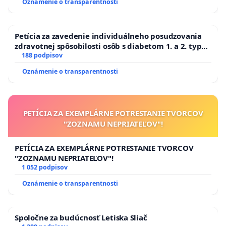
Oznámenie o transparentnosti
Petícia za zavedenie individuálneho posudzovania
zdravotnej spôsobilosti osôb s diabetom 1. a 2. typu
pri prijímaní do Policajného zboru SR
188 podpisov
Oznámenie o transparentnosti
PETÍCIA ZA EXEMPLÁRNE POTRESTANIE TVORCOV
"ZOZNAMU NEPRIATEĽOV"!
PETÍCIA ZA EXEMPLÁRNE POTRESTANIE TVORCOV
"ZOZNAMU NEPRIATEĽOV"!
1 052 podpisov
Oznámenie o transparentnosti
Spoločne za budúcnosť Letiska Sliač