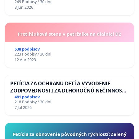
249 Podpisy / 30 dni
8 Jun 2026
Protihluková stena v petržalke na dialnici D2
538 podpisov
223 Podpisy / 30 dni
12 Apr 2023
PETÍCIA ZA OCHRANU DETÍ A VYVODENIE
ZODPOVEDNOSTI ZA DLHOROČNÚ NEČINNOSŤ
A ZLYHANIE ŠTÁTU
481 podpisov
218 Podpisy / 30 dni
7 Jul 2026
​Petícia za obnovenie pôvodných rýchlostí: Zelený