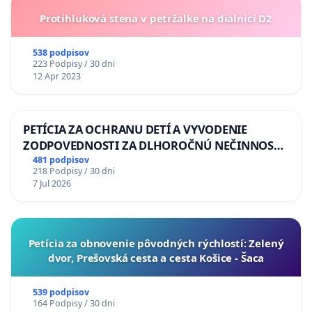
Protihluková stena v petržalke na dialnici D2
538 podpisov
223 Podpisy / 30 dni
12 Apr 2023
PETÍCIA ZA OCHRANU DETÍ A VYVODENIE
ZODPOVEDNOSTI ZA DLHOROČNÚ NEČINNOSŤ
A ZLYHANIE ŠTÁTU
481 podpisov
218 Podpisy / 30 dni
7 Jul 2026
​Petícia za obnovenie pôvodných rýchlostí: Zelený
dvor, Prešovská cesta a cesta Košice - Šaca
539 podpisov
164 Podpisy / 30 dni