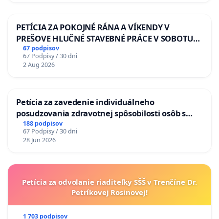
PETÍCIA ZA POKOJNÉ RÁNA A VÍKENDY V
PREŠOVE HLUČNÉ STAVEBNÉ PRÁCE V SOBOTU
LEN OD 9.00 DO 13.00 HOD., CEZ PRACOVNÝ
67 podpisov
67 Podpisy / 30 dni
TÝŽDEŇ CIEĽ 8.00 – 18.00 HOD. A PRAVIDELNÁ
2 Aug 2026
KONTROLA STAVBY C-AREA NA
ĎUMBIERSKEJ/MAGU
Petícia za zavedenie individuálneho
posudzovania zdravotnej spôsobilosti osôb s
diabetom 1. a 2. typu pri prijímaní do
188 podpisov
67 Podpisy / 30 dni
Policajného zboru SR
28 Jun 2026
Petícia za odvolanie riaditeľky SŠŠ v Trenčíne Dr.
Petríkovej Rosinovej!
1 703 podpisov