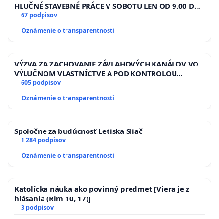
HLUČNÉ STAVEBNÉ PRÁCE V SOBOTU LEN OD 9.00 DO
13.00 HOD., CEZ PRACOVNÝ TÝŽDEŇ CIEĽ 8.00 – 18.00
67 podpisov
HOD. A PRAVIDELNÁ KONTROLA STAVBY C-AREA NA
Oznámenie o transparentnosti
ĎUMBIERSKEJ/MAGU
VÝZVA ZA ZACHOVANIE ZÁVLAHOVÝCH KANÁLOV VO
VÝLUČNOM VLASTNÍCTVE A POD KONTROLOU
SLOVENSKEJ REPUBLIKY & žiadosť na riešenie
605 podpisov
zanedbaného stavu závlahových a odvodňovacích
Oznámenie o transparentnosti
kanálov na Slovensku
Spoločne za budúcnosť Letiska Sliač
1 284 podpisov
Oznámenie o transparentnosti
Katolícka náuka ako povinný predmet [Viera je z
hlásania (Rim 10, 17)]
3 podpisov