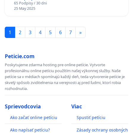
65 Podpisy / 30 dni
25 May 2025
1
2
3
4
5
6
7
»
Peticie.com
Poskytujeme zdarma hosting pre online petície. Vytvorte
profesionálnu online petíciu použítím našej výkonnej služby. Naše
petície sa v médiach spomínajú každý deň, teda vytvorenie petície je
skvelý spôsob zviditelnenia na verejnosti aj pred ľudmi, ktorí robia
rozhodnutia.
Sprievodcovia
Viac
Ako začať online petíciu
Spustiť petíciu
Ako napísať petíciu?
Zásady ochrany osobných