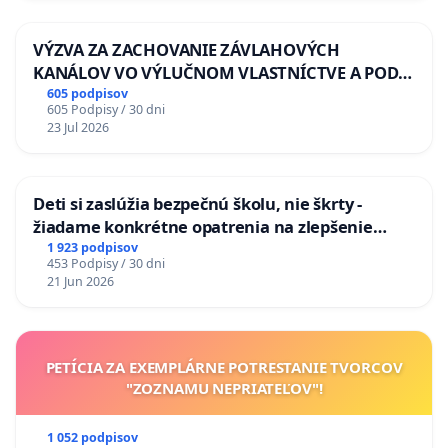
VÝZVA ZA ZACHOVANIE ZÁVLAHOVÝCH
KANÁLOV VO VÝLUČNOM VLASTNÍCTVE A POD
KONTROLOU SLOVENSKEJ REPUBLIKY & žiadosť
605 podpisov
605 Podpisy / 30 dni
na riešenie zanedbaného stavu závlahových a
23 Jul 2026
odvodňovacích kanálov na Slovensku
Deti si zaslúžia bezpečnú školu, nie škrty -
žiadame konkrétne opatrenia na zlepšenie
situácie v školstve
1 923 podpisov
453 Podpisy / 30 dni
21 Jun 2026
PETÍCIA ZA EXEMPLÁRNE POTRESTANIE TVORCOV
"ZOZNAMU NEPRIATEĽOV"!
1 052 podpisov