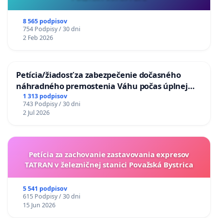
8 565 podpisov
754 Podpisy / 30 dni
2 Feb 2026
Petícia/žiadosť za zabezpečenie dočasného
náhradného premostenia Váhu počas úplnej
uzávery Vážskeho mosta v Komárne
1 313 podpisov
743 Podpisy / 30 dni
2 Jul 2026
Petícia za zachovanie zastavovania expresov
TATRAN v železničnej stanici Považská Bystrica
5 541 podpisov
615 Podpisy / 30 dni
15 Jun 2026