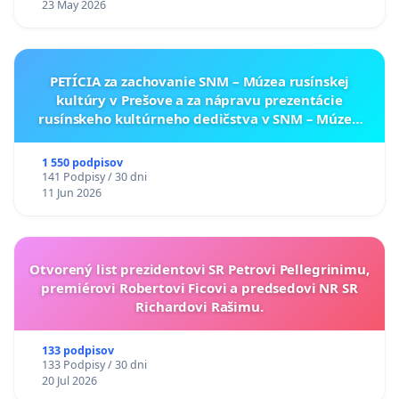
23 May 2026
PETÍCIA za zachovanie SNM – Múzea rusínskej
kultúry v Prešove a za nápravu prezentácie
rusínskeho kultúrneho dedičstva v SNM – Múzeu
ukrajinskej kultúry vo Svidníku
1 550 podpisov
141 Podpisy / 30 dni
11 Jun 2026
Otvorený list prezidentovi SR Petrovi Pellegrinimu,
premiérovi Robertovi Ficovi a predsedovi NR SR
Richardovi Rašimu.
133 podpisov
133 Podpisy / 30 dni
20 Jul 2026