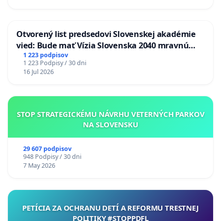
Otvorený list predsedovi Slovenskej akadémie
vied: Bude mať Vízia Slovenska 2040 mravnú
chrbticu?
1 223 podpisov
1 223 Podpisy / 30 dni
16 Jul 2026
STOP STRATEGICKÉMU NÁVRHU VETERNÝCH PARKOV
NA SLOVENSKU
29 607 podpisov
948 Podpisy / 30 dni
7 May 2026
PETÍCIA ZA OCHRANU DETÍ A REFORMU TRESTNEJ
POLITIKY #STOPPDFL