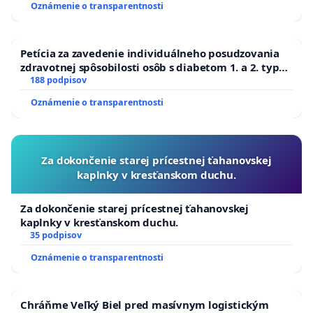
Oznámenie o transparentnosti
Petícia za zavedenie individuálneho posudzovania
zdravotnej spôsobilosti osôb s diabetom 1. a 2. typu
pri prijímaní do Policajného zboru SR
188 podpisov
Oznámenie o transparentnosti
Za dokončenie starej prícestnej ťahanovskej
kaplnky v kresťanskom duchu.
Za dokončenie starej prícestnej ťahanovskej
kaplnky v kresťanskom duchu.
35 podpisov
Oznámenie o transparentnosti
Chráňme Veľký Biel pred masívnym logistickým