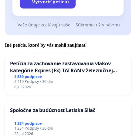
Vytvoriť petíciu
Vaše údaje zostávajú vaše
Súkromie už v návrhu
Iné petície, ktoré by vás mohli zaujímať
Petícia za zachovanie zastavovania vlakov
kategórie Expres (Ex) TATRAN v železničnej
stanici Púchov
4 530 podpisov
2 419 Podpisy / 30 dni
8 Jul 2026
Spoločne za budúcnosť Letiska Sliač
1 284 podpisov
1 284 Podpisy / 30 dni
23 Jul 2026