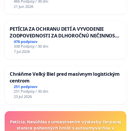
466 Podpisy / 30 dni
21 Jun 2026
PETÍCIA ZA OCHRANU DETÍ A VYVODENIE
ZODPOVEDNOSTI ZA DLHOROČNÚ NEČINNOSŤ
A ZLYHANIE ŠTÁTU
476 podpisov
338 Podpisy / 30 dni
7 Jul 2026
Chráňme Veľký Biel pred masívnym logistickým
centrom
251 podpisov
251 Podpisy / 30 dni
23 Jul 2026
Petícia: Nesúhlas s umiestnením výstavby čerpacej
stanice pohonných hmôt s autoumyvárňou v