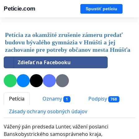
Peticie.com
Spustiť petíciu
Petícia za okamžité zrušenie zámeru predať
budovu bývalého gymnázia v Hnúšti a jej
zachovanie pre potreby občanov mesta Hnúšťa
Zdieľať na Facebooku
Petícia
Oznamy
Podpisy
1
768
Zásady ochrany osobných údajov
Vážený pán predseda Lunter, vážení poslanci
Banskobystrického samosprávneho kraja,