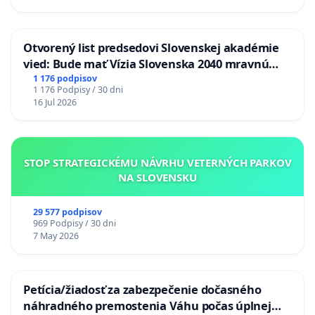
Otvorený list predsedovi Slovenskej akadémie
vied: Bude mať Vízia Slovenska 2040 mravnú
chrbticu?
1 176 podpisov
1 176 Podpisy / 30 dni
16 Jul 2026
STOP STRATEGICKÉMU NÁVRHU VETERNÝCH PARKOV
NA SLOVENSKU
29 577 podpisov
969 Podpisy / 30 dni
7 May 2026
Petícia/žiadosť za zabezpečenie dočasného
náhradného premostenia Váhu počas úplnej