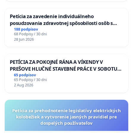
Petícia za zavedenie individuálneho
posudzovania zdravotnej spôsobilosti osôb s
diabetom 1. a 2. typu pri prijímaní do
188 podpisov
68 Podpisy / 30 dni
Policajného zboru SR
28 Jun 2026
PETÍCIA ZA POKOJNÉ RÁNA A VÍKENDY V
PREŠOVE HLUČNÉ STAVEBNÉ PRÁCE V SOBOTU
LEN OD 9.00 DO 13.00 HOD., CEZ PRACOVNÝ
65 podpisov
65 Podpisy / 30 dni
TÝŽDEŇ CIEĽ 8.00 – 18.00 HOD. A PRAVIDELNÁ
2 Aug 2026
KONTROLA STAVBY C-AREA NA
ĎUMBIERSKEJ/MAGU
Petícia za prehodnotenie legislatívy elektrických
kolobežiek a vytvorenie jasných pravidiel pre
dospelých používateľov