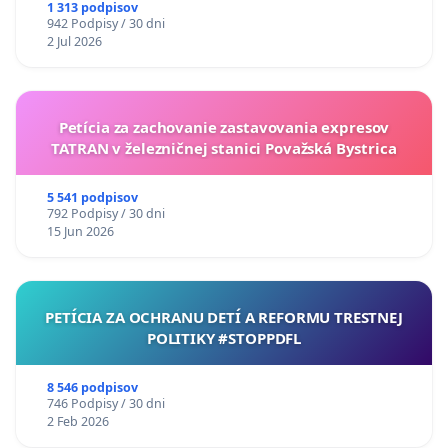
uzávery Vážskeho mosta v Komárne
1 313 podpisov
942 Podpisy / 30 dni
2 Jul 2026
Petícia za zachovanie zastavovania expresov
TATRAN v železničnej stanici Považská Bystrica
5 541 podpisov
792 Podpisy / 30 dni
15 Jun 2026
PETÍCIA ZA OCHRANU DETÍ A REFORMU TRESTNEJ
POLITIKY #STOPPDFL
8 546 podpisov
746 Podpisy / 30 dni
2 Feb 2026