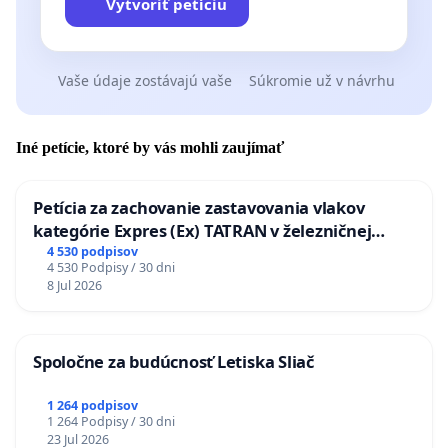
Vytvoriť petíciu
Vaše údaje zostávajú vaše
Súkromie už v návrhu
Iné petície, ktoré by vás mohli zaujímať
Petícia za zachovanie zastavovania vlakov
kategórie Expres (Ex) TATRAN v železničnej
stanici Púchov
4 530 podpisov
4 530 Podpisy / 30 dni
8 Jul 2026
Spoločne za budúcnosť Letiska Sliač
1 264 podpisov
1 264 Podpisy / 30 dni
23 Jul 2026