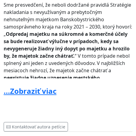
Sme presvedčení, že neboli dodržané pravidlá Stratégie
nakladania s nevyužívaným a prebytočným
nehnuteľným majetkom Banskobystrického
samosprávneho kraja na roky 2021 – 2030, ktorý hovorí:
„
Odpredaj majetku na súkromné a komerčné účely
sa bude realizovať výlučne v prípadoch, kedy sa
nevygeneruje žiadny iný dopyt po majetku a hrozilo
by, že majetok začne chátrať.
“ V tomto prípade nebol
splnený ani jeden z uvedených dôvodov. V najbližších
mesiacoch nehrozí, že majetok začne chátrať a
neexistuje žiadne uznesenie mestského
zastupiteľstva v Hnúšti, ktorým by sa mesto Hnúšťa
...Zobraziť viac
vyjadrilo, že o budovu nemá záujem. Samotná
nečinnosť primátora Pliešovského a viceprimátora
Bagačku nie je potvrdením nezáujmu občanov a
ostatných poslancov mesta. Poslanci mestského
zastupiteľstva v Hnúšti boli podvedení a nebol
Kontaktovať autora petície
predložený takýto bod na prerokovanie a schválenie