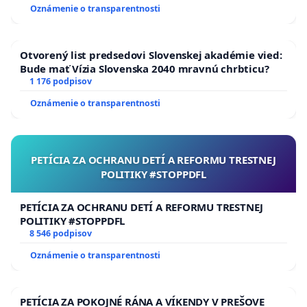
lukratívnej budovy a to bez súhlasu občanov mesta
Oznámenie o transparentnosti
a mestského zastupiteľstva, len rozhodnutím
primátora a viceprimátora. Toto považujeme za
podvod na občanoch a žiadame Vás o zrušenie
Otvorený list predsedovi Slovenskej akadémie vied:
uznesenia a zrušenie verejnej obchodnej súťaže na
Bude mať Vízia Slovenska 2040 mravnú chrbticu?
predaj budovy, ktorú občania mesta potrebujú pre
1 176 podpisov
svoje účely. Zároveň petičný výbor a my, nižšie
Oznámenie o transparentnosti
podpísaní občania, budeme iniciovať tlak na našich
volených zástupcov v meste, aby okamžite začali
rokovať o získaní budovy do rúk mesta, či už formou
PETÍCIA ZA OCHRANU DETÍ A REFORMU TRESTNEJ
predaja, alebo dlhodobého nájmu.
POLITIKY #STOPPDFL
Petičný výbor:
PETÍCIA ZA OCHRANU DETÍ A REFORMU TRESTNEJ
POLITIKY #STOPPDFL
8 546 podpisov
PhDr. Roman Lebeda MBA
osoba na zastupovanie v styku s
Oznámenie o transparentnosti
orgánom verejnej moci
Erika Morová, poslankyňa MsZ v Hnúšti
PETÍCIA ZA POKOJNÉ RÁNA A VÍKENDY V PREŠOVE