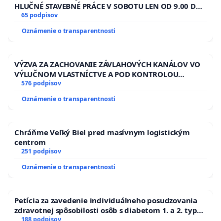
HLUČNÉ STAVEBNÉ PRÁCE V SOBOTU LEN OD 9.00 DO
Peter Vojtek, poslanec MsZ v Hnúšti
13.00 HOD., CEZ PRACOVNÝ TÝŽDEŇ CIEĽ 8.00 – 18.00
65 podpisov
HOD. A PRAVIDELNÁ KONTROLA STAVBY C-AREA NA
Ing. Peter Rukavica
Oznámenie o transparentnosti
ĎUMBIERSKEJ/MAGU
VÝZVA ZA ZACHOVANIE ZÁVLAHOVÝCH KANÁLOV VO
VÝLUČNOM VLASTNÍCTVE A POD KONTROLOU
SLOVENSKEJ REPUBLIKY & žiadosť na riešenie
576 podpisov
zanedbaného stavu závlahových a odvodňovacích
Oznámenie o transparentnosti
kanálov na Slovensku
Chráňme Veľký Biel pred masívnym logistickým
centrom
251 podpisov
Oznámenie o transparentnosti
Petícia za zavedenie individuálneho posudzovania
zdravotnej spôsobilosti osôb s diabetom 1. a 2. typu
pri prijímaní do Policajného zboru SR
188 podpisov