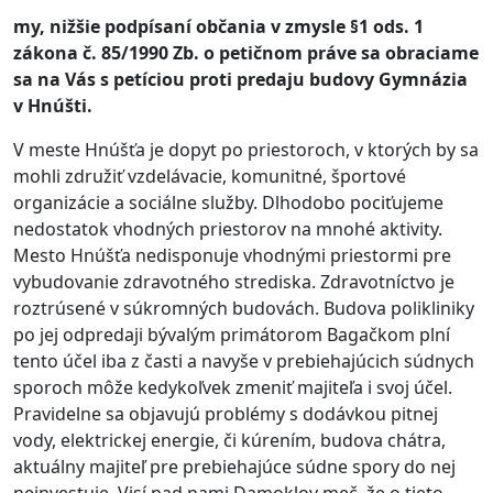
my, nižšie podpísaní občania v zmysle §1 ods. 1
zákona č. 85/1990 Zb. o petičnom práve sa obraciame
sa na Vás s petíciou proti predaju budovy Gymnázia
v Hnúšti.
V meste Hnúšťa je dopyt po priestoroch, v ktorých by sa
mohli združiť vzdelávacie, komunitné, športové
organizácie a sociálne služby. Dlhodobo pociťujeme
nedostatok vhodných priestorov na mnohé aktivity.
Mesto Hnúšťa nedisponuje vhodnými priestormi pre
vybudovanie zdravotného strediska. Zdravotníctvo je
roztrúsené v súkromných budovách. Budova polikliniky
po jej odpredaji bývalým primátorom Bagačkom plní
tento účel iba z časti a navyše v prebiehajúcich súdnych
sporoch môže kedykoľvek zmeniť majiteľa i svoj účel.
Pravidelne sa objavujú problémy s dodávkou pitnej
vody, elektrickej energie, či kúrením, budova chátra,
aktuálny majiteľ pre prebiehajúce súdne spory do nej