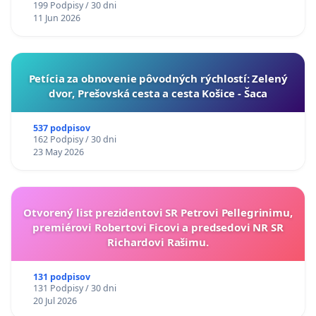
199 Podpisy / 30 dni
11 Jun 2026
​Petícia za obnovenie pôvodných rýchlostí: Zelený
dvor, Prešovská cesta a cesta Košice - Šaca
537 podpisov
162 Podpisy / 30 dni
23 May 2026
Otvorený list prezidentovi SR Petrovi Pellegrinimu,
premiérovi Robertovi Ficovi a predsedovi NR SR
Richardovi Rašimu.
131 podpisov
131 Podpisy / 30 dni
20 Jul 2026