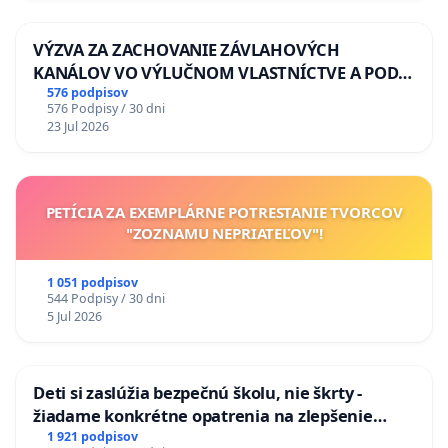
VÝZVA ZA ZACHOVANIE ZÁVLAHOVÝCH
KANÁLOV VO VÝLUČNOM VLASTNÍCTVE A POD
KONTROLOU SLOVENSKEJ REPUBLIKY & žiadosť
576 podpisov
576 Podpisy / 30 dni
na riešenie zanedbaného stavu závlahových a
23 Jul 2026
odvodňovacích kanálov na Slovensku
PETÍCIA ZA EXEMPLÁRNE POTRESTANIE TVORCOV
"ZOZNAMU NEPRIATEĽOV"!
1 051 podpisov
544 Podpisy / 30 dni
5 Jul 2026
Deti si zaslúžia bezpečnú školu, nie škrty -
žiadame konkrétne opatrenia na zlepšenie
situácie v školstve
1 921 podpisov