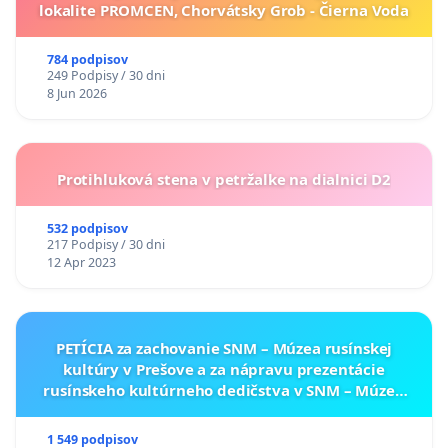
lokalite PROMCEN, Chorvátsky Grob - Čierna Voda
784 podpisov
249 Podpisy / 30 dni
8 Jun 2026
Protihluková stena v petržalke na dialnici D2
532 podpisov
217 Podpisy / 30 dni
12 Apr 2023
PETÍCIA za zachovanie SNM – Múzea rusínskej
kultúry v Prešove a za nápravu prezentácie
rusínskeho kultúrneho dedičstva v SNM – Múzeu
ukrajinskej kultúry vo Svidníku
1 549 podpisov