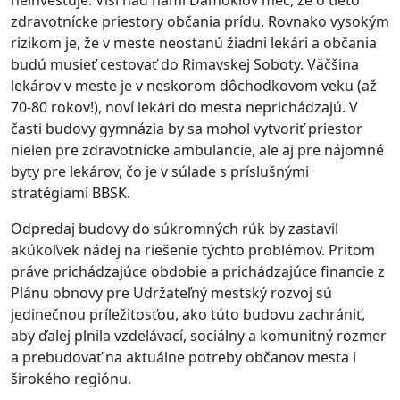
neinvestuje. Visí nad nami Damoklov meč, že o tieto
zdravotnícke priestory občania prídu. Rovnako vysokým
rizikom je, že v meste neostanú žiadni lekári a občania
budú musieť cestovať do Rimavskej Soboty. Väčšina
lekárov v meste je v neskorom dôchodkovom veku (až
70-80 rokov!), noví lekári do mesta neprichádzajú. V
časti budovy gymnázia by sa mohol vytvoriť priestor
nielen pre zdravotnícke ambulancie, ale aj pre nájomné
byty pre lekárov, čo je v súlade s príslušnými
stratégiami BBSK.
Odpredaj budovy do súkromných rúk by zastavil
akúkoľvek nádej na riešenie týchto problémov. Pritom
práve prichádzajúce obdobie a prichádzajúce financie z
Plánu obnovy pre Udržateľný mestský rozvoj sú
jedinečnou príležitosťou, ako túto budovu zachrániť,
aby ďalej plnila vzdelávací, sociálny a komunitný rozmer
a prebudovať na aktuálne potreby občanov mesta i
širokého regiónu.