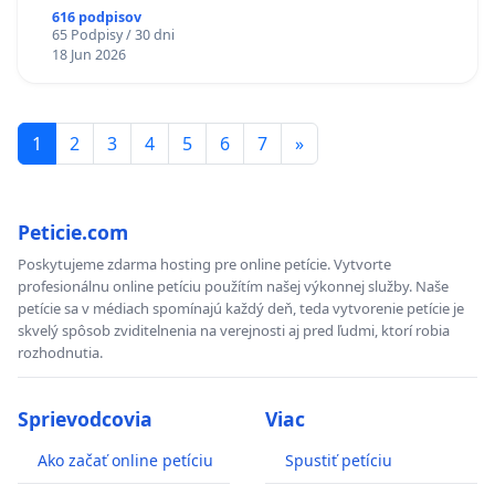
616 podpisov
65 Podpisy / 30 dni
18 Jun 2026
1
2
3
4
5
6
7
»
Peticie.com
Poskytujeme zdarma hosting pre online petície. Vytvorte
profesionálnu online petíciu použítím našej výkonnej služby. Naše
petície sa v médiach spomínajú každý deň, teda vytvorenie petície je
skvelý spôsob zviditelnenia na verejnosti aj pred ľudmi, ktorí robia
rozhodnutia.
Sprievodcovia
Viac
Ako začať online petíciu
Spustiť petíciu