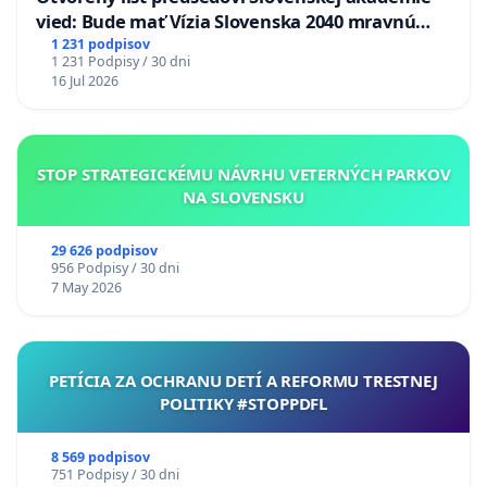
vied: Bude mať Vízia Slovenska 2040 mravnú
chrbticu?
1 231 podpisov
1 231 Podpisy / 30 dni
16 Jul 2026
STOP STRATEGICKÉMU NÁVRHU VETERNÝCH PARKOV
NA SLOVENSKU
29 626 podpisov
956 Podpisy / 30 dni
7 May 2026
PETÍCIA ZA OCHRANU DETÍ A REFORMU TRESTNEJ
POLITIKY #STOPPDFL
8 569 podpisov
751 Podpisy / 30 dni