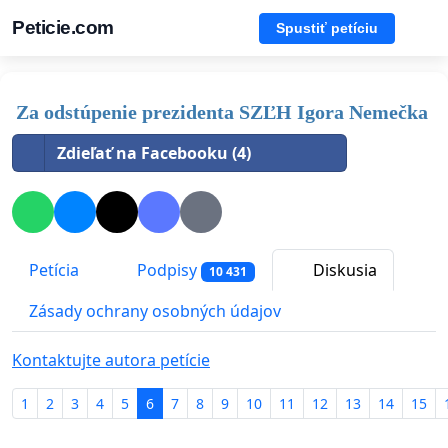
Peticie.com
Spustiť petíciu
Za odstúpenie prezidenta SZĽH Igora Nemečka
Zdieľať na Facebooku (4)
Petícia
Podpisy
Diskusia
10 431
Zásady ochrany osobných údajov
Kontaktujte autora petície
1
2
3
4
5
6
7
8
9
10
11
12
13
14
15