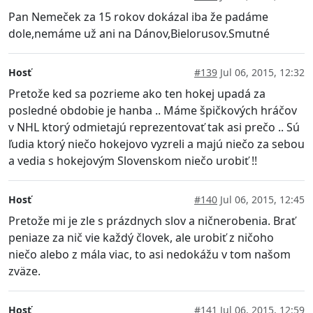
Pan Nemeček za 15 rokov dokázal iba že padáme
dole,nemáme už ani na Dánov,Bielorusov.Smutné
Hosť
#139
Jul 06, 2015, 12:32
Pretože ked sa pozrieme ako ten hokej upadá za
posledné obdobie je hanba .. Máme špičkových hráčov
v NHL ktorý odmietajú reprezentovať tak asi prečo .. Sú
ľudia ktorý niečo hokejovo vyzreli a majú niečo za sebou
a vedia s hokejovým Slovenskom niečo urobiť !!
Hosť
#140
Jul 06, 2015, 12:45
Pretože mi je zle s prázdnych slov a ničnerobenia. Brať
peniaze za nič vie každý človek, ale urobiť z ničoho
niečo alebo z mála viac, to asi nedokážu v tom našom
zväze.
Hosť
#141
Jul 06, 2015, 12:59