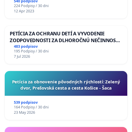
540 podpisov
224 Podpisy / 30 dni
12 Apr 2023
PETÍCIA ZA OCHRANU DETÍ A VYVODENIE
ZODPOVEDNOSTI ZA DLHOROČNÚ NEČINNOSŤ
A ZLYHANIE ŠTÁTU
483 podpisov
195 Podpisy / 30 dni
7 Jul 2026
​Petícia za obnovenie pôvodných rýchlostí: Zelený
dvor, Prešovská cesta a cesta Košice - Šaca
539 podpisov
164 Podpisy / 30 dni
23 May 2026