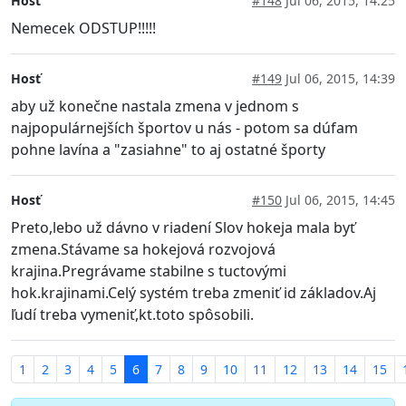
Hosť
#148
Jul 06, 2015, 14:25
Nemecek ODSTUP!!!!!
Hosť
#149
Jul 06, 2015, 14:39
aby už konečne nastala zmena v jednom s
najpopulárnejších športov u nás - potom sa dúfam
pohne lavína a "zasiahne" to aj ostatné športy
Hosť
#150
Jul 06, 2015, 14:45
Preto,lebo už dávno v riadení Slov hokeja mala byť
zmena.Stávame sa hokejová rozvojová
krajina.Pregrávame stabilne s tuctovými
hok.krajinami.Celý systém treba zmeniť id základov.Aj
ľudí treba vymeniť,kt.toto spôsobili.
1
2
3
4
5
6
7
8
9
10
11
12
13
14
15