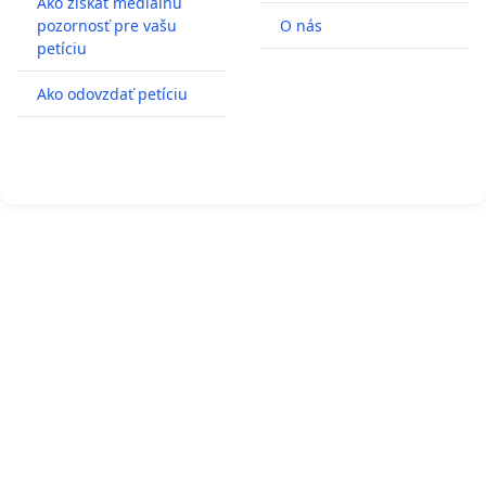
Ako získať mediálnu
pozornosť pre vašu
O nás
petíciu
Ako odovzdať petíciu