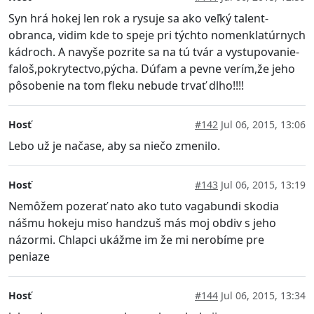
Syn hrá hokej len rok a rysuje sa ako veľký talent-
obranca, vidim kde to speje pri týchto nomenklatúrnych
kádroch. A navyše pozrite sa na tú tvár a vystupovanie-
faloš,pokrytectvo,pýcha. Dúfam a pevne verím,že jeho
pôsobenie na tom fleku nebude trvať dlho!!!!
Hosť
#142
Jul 06, 2015, 13:06
Lebo už je načase, aby sa niečo zmenilo.
Hosť
#143
Jul 06, 2015, 13:19
Nemôžem pozerať nato ako tuto vagabundi skodia
nášmu hokeju miso handzuš más moj obdiv s jeho
názormi. Chlapci ukážme im že mi nerobíme pre
peniaze
Hosť
#144
Jul 06, 2015, 13:34