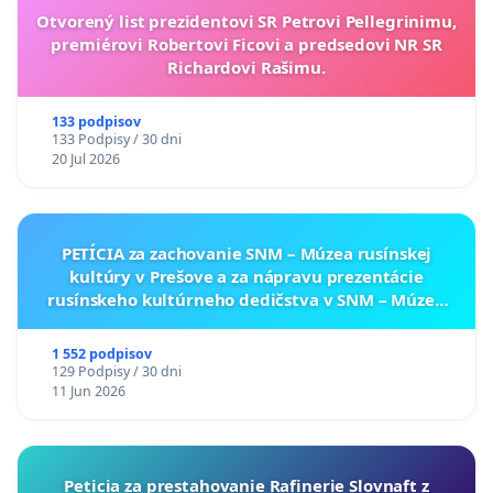
Otvorený list prezidentovi SR Petrovi Pellegrinimu,
premiérovi Robertovi Ficovi a predsedovi NR SR
Richardovi Rašimu.
133 podpisov
133 Podpisy / 30 dni
20 Jul 2026
PETÍCIA za zachovanie SNM – Múzea rusínskej
kultúry v Prešove a za nápravu prezentácie
rusínskeho kultúrneho dedičstva v SNM – Múzeu
ukrajinskej kultúry vo Svidníku
1 552 podpisov
129 Podpisy / 30 dni
11 Jun 2026
Peticia za prestahovanie Rafinerie Slovnaft z