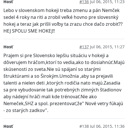
Hosť
#136
Jul 06, 2015, 11:23
Lebo v slovenskom hokeji treba zmenu a pán Nemček
sedel 4 roky na riti a zrobil veľké hovno pre slovesnký
hokej a teraz jak prišli voľby ta zrazu chce dačo zrobiť??
HEJ SPOLU SME HOKEJ!!
Hosť
#137
Jul 06, 2015, 11:27
Prajem si pre Slovensko lepšiu situáciu v hokeji a
dôverujem hráčom,ktorí to vedia,ako to dosiahnúť.Majú
skúsenosti zo sveta.Nie sú spájaní so starými
štruktúrami a so Śirokým.Umožnia ,aby sa prejavili
talenti a nielen deti ,ktorých rodičia nato majú.Zasadia
sa pre vybudovanie tak potrebných zimných štadionov
aby nádejní hráči mali kde trénovať.Nie ako
Nemeček,SHZ a spol. prezentovať,že" Nové vetry fúkajú
- zo starých zadkov".
Hosť
#138
Jul 06, 2015, 11:36