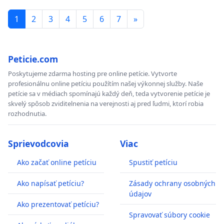
1
2
3
4
5
6
7
»
Peticie.com
Poskytujeme zdarma hosting pre online petície. Vytvorte
profesionálnu online petíciu použítím našej výkonnej služby. Naše
petície sa v médiach spomínajú každý deň, teda vytvorenie petície je
skvelý spôsob zviditelnenia na verejnosti aj pred ľudmi, ktorí robia
rozhodnutia.
Sprievodcovia
Viac
Ako začať online petíciu
Spustiť petíciu
Ako napísať petíciu?
Zásady ochrany osobných
údajov
Ako prezentovať petíciu?
Spravovať súbory cookie