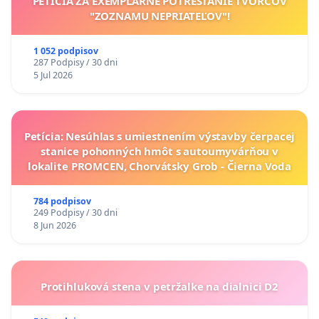
PETÍCIA ZA EXEMPLÁRNE POTRESTANIE TVORCOV
"ZOZNAMU NEPRIATEĽOV"!
1 052 podpisov
287 Podpisy / 30 dni
5 Jul 2026
Petícia: Nesúhlas s umiestnením výstavby čerpacej
stanice pohonných hmôt s autoumyvárňou v
lokalite PROMCEN, Chorvátsky Grob - Čierna Voda
784 podpisov
249 Podpisy / 30 dni
8 Jun 2026
Protihluková stena v petržalke na dialnici D2