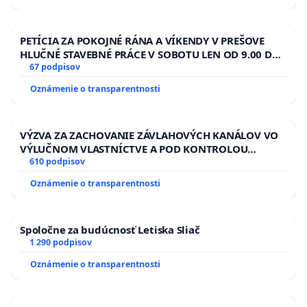
PETÍCIA ZA POKOJNÉ RÁNA A VÍKENDY V PREŠOVE
HLUČNÉ STAVEBNÉ PRÁCE V SOBOTU LEN OD 9.00 DO
13.00 HOD., CEZ PRACOVNÝ TÝŽDEŇ CIEĽ 8.00 – 18.00
67 podpisov
HOD. A PRAVIDELNÁ KONTROLA STAVBY C-AREA NA
Oznámenie o transparentnosti
ĎUMBIERSKEJ/MAGU
VÝZVA ZA ZACHOVANIE ZÁVLAHOVÝCH KANÁLOV VO
VÝLUČNOM VLASTNÍCTVE A POD KONTROLOU
SLOVENSKEJ REPUBLIKY & žiadosť na riešenie
610 podpisov
zanedbaného stavu závlahových a odvodňovacích
Oznámenie o transparentnosti
kanálov na Slovensku
Spoločne za budúcnosť Letiska Sliač
1 290 podpisov
Oznámenie o transparentnosti