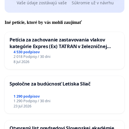
Vaše údaje zostávajú vaše
Súkromie už v návrhu
Iné petície, ktoré by vás mohli zaujímať
Petícia za zachovanie zastavovania vlakov
kategórie Expres (Ex) TATRAN v železničnej
stanici Púchov
4 530 podpisov
2 018 Podpisy / 30 dni
8 Jul 2026
Spoločne za budúcnosť Letiska Sliač
1 290 podpisov
1 290 Podpisy / 30 dni
23 Jul 2026
Otvorený list predsedovi Slovenskej akadémie