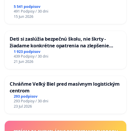
5 541 podpisov
491 Podpisy / 30 dni
15 Jun 2026
Deti si zaslúžia bezpečnú školu, nie škrty -
žiadame konkrétne opatrenia na zlepšenie
situácie v školstve
1 923 podpisov
439 Podpisy / 30 dni
21 Jun 2026
Chráňme Veľký Biel pred masívnym logistickým
centrom
293 podpisov
293 Podpisy / 30 dni
23 Jul 2026