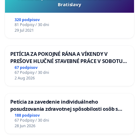
Bratislavy
320 podpisov
81 Podpisy / 30 dni
29 Jul 2021
PETÍCIA ZA POKOJNÉ RÁNA A VÍKENDY V
PREŠOVE HLUČNÉ STAVEBNÉ PRÁCE V SOBOTU
LEN OD 9.00 DO 13.00 HOD., CEZ PRACOVNÝ
67 podpisov
67 Podpisy / 30 dni
TÝŽDEŇ CIEĽ 8.00 – 18.00 HOD. A PRAVIDELNÁ
2 Aug 2026
KONTROLA STAVBY C-AREA NA
ĎUMBIERSKEJ/MAGU
Petícia za zavedenie individuálneho
posudzovania zdravotnej spôsobilosti osôb s
diabetom 1. a 2. typu pri prijímaní do
188 podpisov
67 Podpisy / 30 dni
Policajného zboru SR
28 Jun 2026