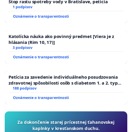
Stop rastu spotreby vody v Bratislave, peticia
1 podpisov
Oznámenie o transparentnosti
Katolícka náuka ako povinný predmet [Viera je z
hlásania (Rim 10, 17)]
3 podpisov
Oznámenie o transparentnosti
Petícia za zavedenie individuálneho posudzovania
zdravotnej spôsobilosti osôb s diabetom 1. a 2. typu
pri prijímaní do Policajného zboru SR
188 podpisov
Oznámenie o transparentnosti
Za dokončenie starej prícestnej ťahanovskej
kaplnky v kresťanskom duchu.