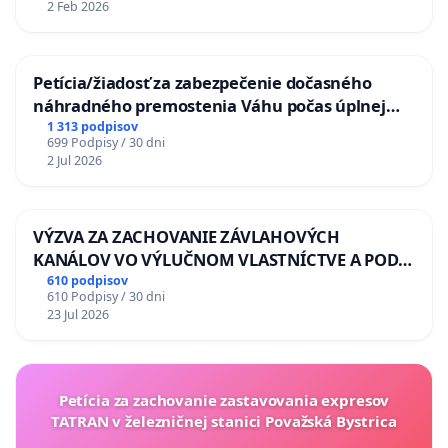
2 Feb 2026
Petícia/žiadosť za zabezpečenie dočasného
náhradného premostenia Váhu počas úplnej
uzávery Vážskeho mosta v Komárne
1 313 podpisov
699 Podpisy / 30 dni
2 Jul 2026
VÝZVA ZA ZACHOVANIE ZÁVLAHOVÝCH
KANÁLOV VO VÝLUČNOM VLASTNÍCTVE A POD
KONTROLOU SLOVENSKEJ REPUBLIKY & žiadosť
610 podpisov
610 Podpisy / 30 dni
na riešenie zanedbaného stavu závlahových a
23 Jul 2026
odvodňovacích kanálov na Slovensku
Petícia za zachovanie zastavovania expresov
TATRAN v železničnej stanici Považská Bystrica