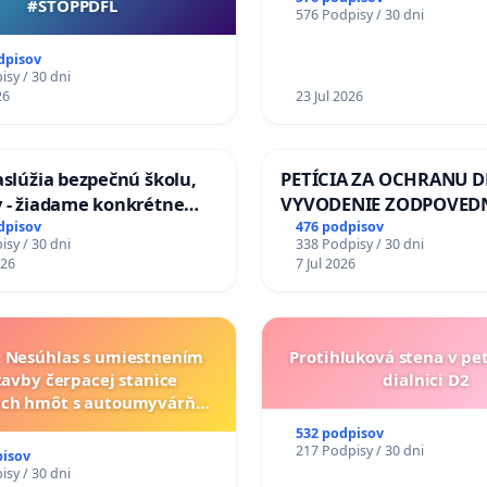
#STOPPDFL
576 Podpisy / 30 dni
KONTROLOU SLOVENSK
REPUBLIKY & žiadosť na 
dpisov
zanedbaného stavu záv
sy / 30 dni
26
a odvodňovacích kanálo
23 Jul 2026
Slovensku
zaslúžia bezpečnú školu,
PETÍCIA ZA OCHRANU D
y - žiadame konkrétne
VYVODENIE ZODPOVEDN
a na zlepšenie situácie v
DLHOROČNÚ NEČINNOSŤ
dpisov
476 podpisov
sy / 30 dni
338 Podpisy / 30 dni
ZLYHANIE ŠTÁTU
026
7 Jul 2026
a: Nesúhlas s umiestnením
Protihluková stena v pe
tavby čerpacej stanice
dialnici D2
ch hmôt s autoumyvárňou
lite PROMCEN, Chorvátsky
532 podpisov
Grob - Čierna Voda
217 Podpisy / 30 dni
pisov
sy / 30 dni