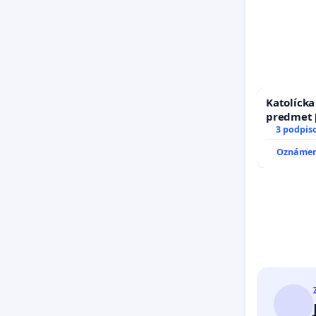
Katolíck
predmet [
17)]
3 podpis
Oznámeni