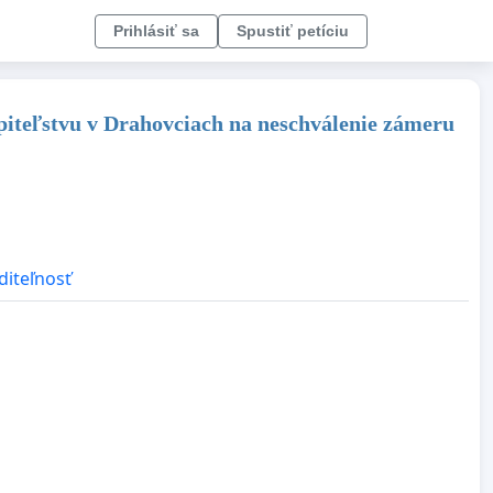
Prihlásiť sa
Spustiť petíciu
iteľstvu v Drahovciach na neschválenie zámeru
diteľnosť