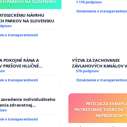
CH PARKOV NA SLOVENSKU
Slovenska 2040 mravnú ch
1 176 podpisov
Oznámenie o transparentnos
RATEGICKÉMU NÁVRHU
CH PARKOV NA SLOVENSKU
odpisov
e o transparentnosti
ZA POKOJNÉ RÁNA A
VÝZVA ZA ZACHOVANIE
V PREŠOVE HLUČNÉ
ZÁVLAHOVÝCH KANÁLOV 
 PRÁCE V SOBOTU LEN OD
sov
VÝLUČNOM VLASTNÍCTVE 
576 podpisov
13.00 HOD., CEZ PRACOVNÝ
KONTROLOU SLOVENSKEJ 
e o transparentnosti
Oznámenie o transparentnos
EĽ 8.00 – 18.00 HOD. A
& žiadosť na riešenie za
NÁ KONTROLA STAVBY C-
stavu závlahových a odvo
 ĎUMBIERSKEJ/MAGU
kanálov na Slovensku
a zavedenie individuálneho
PETÍCIA ZA EXEMPL
ania zdravotnej
POTRESTANIE TVORCOV 
sti osôb s diabetom 1. a 2.
isov
NEPRIATEĽOV"!
prijímaní do Policajného
e o transparentnosti