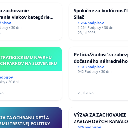
za zachovanie
Spoločne za budúcnosť 
ania vlakov kategórie
Sliač
Ex) TATRAN v železničnej
dpisov
1 264 podpisov
pisy / 30 dni
1 264 Podpisy / 30 dni
Púchov
6
23 Jul 2026
Petícia/žiadosť za zabe
STRATEGICKÉMU NÁVRHU
dočasného náhradného
CH PARKOV NA SLOVENSKU
premostenia Váhu poča
1 313 podpisov
942 Podpisy / 30 dni
uzávery Vážskeho most
odpisov
Komárne
sy / 30 dni
26
2 Jul 2026
VÝZVA ZA ZACHOVANIE
CIA ZA OCHRANU DETÍ A
ZÁVLAHOVÝCH KANÁLO
RMU TRESTNEJ POLITIKY
VÝLUČNOM VLASTNÍCTV
576 podpisov