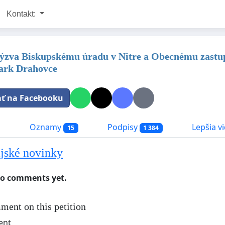
Kontakt:
Výzva Biskupskému úradu v Nitre a Obecnému zastup
ark Drahovce
ať na Facebooku
a
Oznamy
Podpisy
Lepšia vi
15
1 384
jské novinky
no comments yet.
ment on this petition
ent