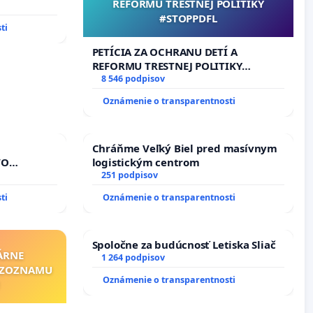
REFORMU TRESTNEJ POLITIKY
rbticu?
#STOPPDFL
ti
PETÍCIA ZA OCHRANU DETÍ A
REFORMU TRESTNEJ POLITIKY
#STOPPDFL
8 546 podpisov
Oznámenie o transparentnosti
Chráňme Veľký Biel pred masívnym
VO
logistickým centrom
A POD
251 podpisov
REPUBLIKY
ti
Oznámenie o transparentnosti
nedbaného
dňovacích
Spoločne za budúcnosť Letiska Sliač
ÁRNE
1 264 podpisov
"ZOZNAMU
Oznámenie o transparentnosti