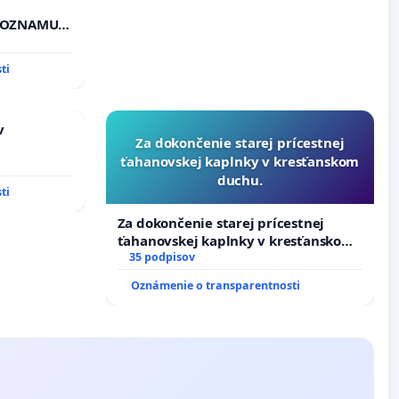
"ZOZNAMU
ti
v
Za dokončenie starej prícestnej
ťahanovskej kaplnky v kresťanskom
duchu.
ti
Za dokončenie starej prícestnej
ťahanovskej kaplnky v kresťanskom
duchu.
35 podpisov
Oznámenie o transparentnosti