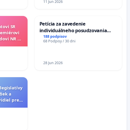
11 Jun 2026
Petícia za zavedenie
ntovi SR
individuálneho posudzovania
remiérovi
zdravotnej spôsobilosti osôb s
188 podpisov
edovi NR SR
68 Podpisy / 30 dni
diabetom 1. a 2. typu pri prijímaní
u.
do Policajného zboru SR
28 Jun 2026
legislatívy
žiek a
idiel pre
eľov