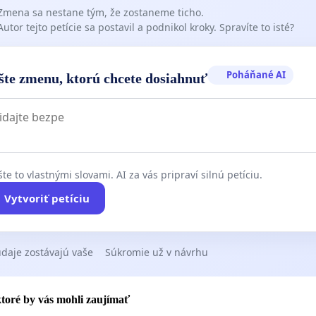
Zmena sa nestane tým, že zostaneme ticho.
Autor tejto petície sa postavil a podnikol kroky. Spravíte to isté?
Poháňané AI
šte zmenu, ktorú chcete dosiahnuť
te to vlastnými slovami. AI za vás pripraví silnú petíciu.
Vytvoriť petíciu
daje zostávajú vaše
Súkromie už v návrhu
 ktoré by vás mohli zaujímať