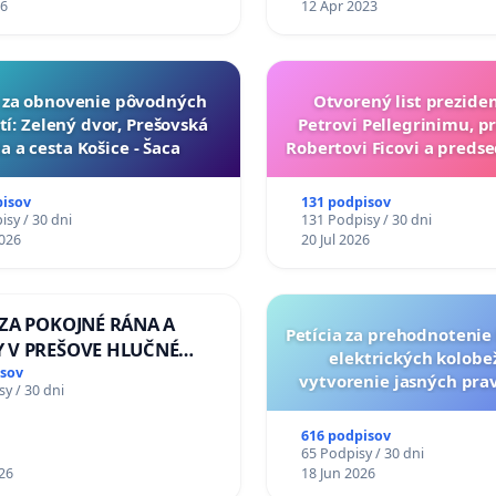
26
12 Apr 2023
ia za obnovenie pôvodných
Otvorený list prezide
tí: Zelený dvor, Prešovská
Petrovi Pellegrinimu, p
a a cesta Košice - Šaca
Robertovi Ficovi a preds
Richardovi Rašim
pisov
131 podpisov
sy / 30 dni
131 Podpisy / 30 dni
026
20 Jul 2026
 ZA POKOJNÉ RÁNA A
Petícia za prehodnotenie 
 V PREŠOVE HLUČNÉ
elektrických kolobe
É PRÁCE V SOBOTU LEN
isov
vytvorenie jasných prav
y / 30 dni
DO 13.00 HOD., CEZ
dospelých používat
Ý TÝŽDEŇ CIEĽ 8.00 –
616 podpisov
OD. A PRAVIDELNÁ
65 Podpisy / 30 dni
A STAVBY C-AREA NA
26
18 Jun 2026