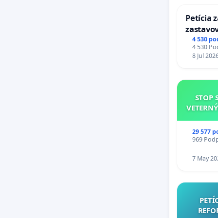
Petícia 
zastavov
Expres (
4 530 po
4 530 Pod
stanici 
8 Jul 202
STOP 
VETERNÝ
29 577 p
969 Podpi
7 May 20
PETÍ
REFO