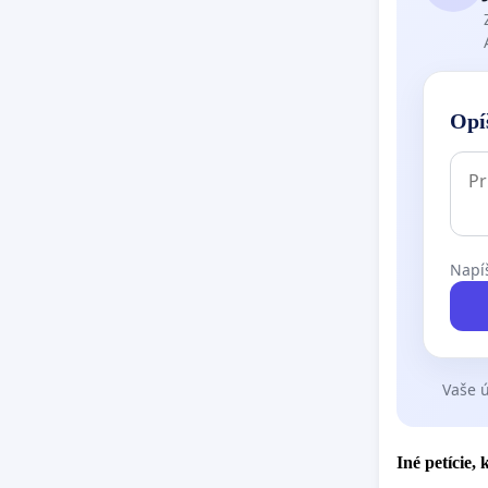
Opí
Napíš
Vaše ú
Iné petície,