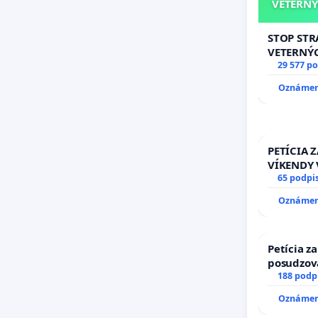
VETERNÝ
STOP ST
VETERNÝ
29 577 p
Oznámeni
PETÍCIA 
VÍKENDY 
STAVEBNÉ
65 podpi
9.00 DO 
Oznámeni
TÝŽDEŇ CI
PRAVIDEL
AREA NA
Petícia z
posudzov
spôsobilo
188 podp
typu pri 
Oznámeni
zboru SR