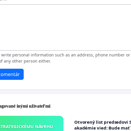
t write personal information such as an address, phone number o
f any other person either.
 komentár
pagované inými užívateľmi
Otvorený list predsedovi 
STRATEGICKÉMU NÁVRHU
akadémie vied: Bude mať 