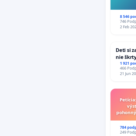
8 546 po
746 Podpi
2 Feb 20
Deti si 
nie škrt
opatreni
1 921 po
466 Podpi
školstve
21 Jun 2
Petíci
výs
pohonný
v loka
784 pod
249 Podpi