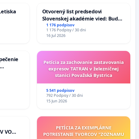
Letiska
Otvorený list predsedovi
Slovenskej akadémie vied: Bude
mať Vízia Slovenska 2040 mravnú
1 176 podpisov
1 176 Podpisy / 30 dni
chrbticu?
16 Jul 2026
zpečenie
Petícia za zachovanie zastavovania
expresov TATRAN v železničnej
s úplnej
stanici Považská Bystrica
a v
5 541 podpisov
792 Podpisy / 30 dni
15 Jun 2026
PETÍCIA ZA EXEMPLÁRNE
V VO
POTRESTANIE TVORCOV "ZOZNAMU
E A POD