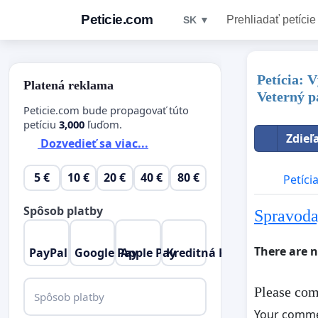
Peticie.com
Prehliadať petície
SK ▼
Petícia: 
Platená reklama
Veterný p
Peticie.com bude propagovať túto
petíciu
3,000
ľuďom.
Zdieľ
Dozvedieť sa viac...
5 €
10 €
20 €
40 €
80 €
Petíci
Spôsob platby
Spravoda
There are 
PayPal
Google Pay
Apple Pay
Kreditná Karta
Please com
Spôsob platby
Your comm