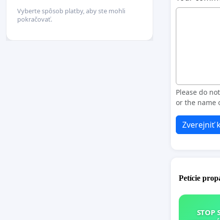
Vyberte spôsob platby, aby ste mohli
pokračovať.
Please do no
or the name o
Zverejniť
Petície pro
STOP 