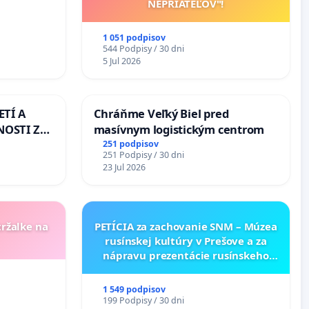
NEPRIATEĽOV"!
EJ
riešenie
1 051 podpisov
lahových
544 Podpisy / 30 dni
v na
5 Jul 2026
ETÍ A
Chráňme Veľký Biel pred
OSTI ZA
masívnym logistickým centrom
 A
251 podpisov
251 Podpisy / 30 dni
23 Jul 2026
tržalke na
PETÍCIA za zachovanie SNM – Múzea
rusínskej kultúry v Prešove a za
nápravu prezentácie rusínskeho
kultúrneho dedičstva v SNM –
Múzeu ukrajinskej kultúry vo
1 549 podpisov
Svidníku
199 Podpisy / 30 dni