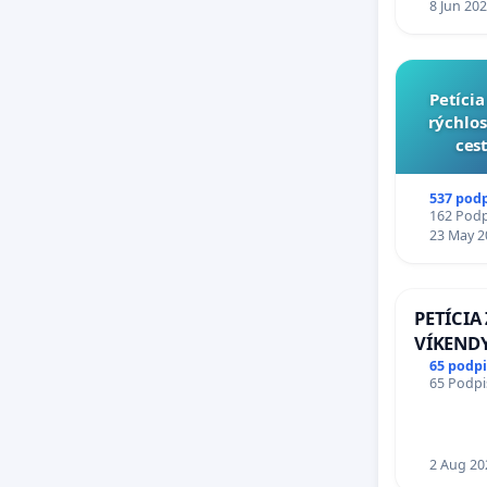
8 Jun 20
​Petíc
rýchlos
cest
537 pod
162 Podpi
23 May 2
PETÍCIA
VÍKENDY
STAVEBN
65 podp
65 Podpis
OD 9.00 
PRACOVN
18.00 H
KONTROL
2 Aug 20