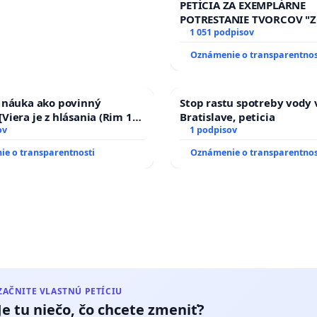
PETÍCIA ZA EXEMPLÁRNE
POTRESTANIE TVORCOV 
NEPRIATEĽOV"!
1 051 podpisov
Oznámenie o transparentnos
a náuka ako povinný
Stop rastu spotreby vody 
Viera je z hlásania (Rim 10,
Bratislave, peticia
ov
1 podpisov
e o transparentnosti
Oznámenie o transparentnos
ZAČNITE VLASTNÚ PETÍCIU
Je tu niečo, čo chcete zmeniť?