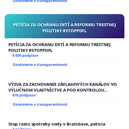
Oznámenie o transparentnosti
PETÍCIA ZA OCHRANU DETÍ A REFORMU TRESTNEJ
POLITIKY #STOPPDFL
PETÍCIA ZA OCHRANU DETÍ A REFORMU TRESTNEJ
POLITIKY #STOPPDFL
8 606 podpisov
Oznámenie o transparentnosti
VÝZVA ZA ZACHOVANIE ZÁVLAHOVÝCH KANÁLOV VO
VÝLUČNOM VLASTNÍCTVE A POD KONTROLOU
SLOVENSKEJ REPUBLIKY & žiadosť na riešenie
676 podpisov
zanedbaného stavu závlahových a odvodňovacích
Oznámenie o transparentnosti
kanálov na Slovensku
Stop rastu spotreby vody v Bratislave, peticia