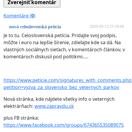
Komentáre (
0
)
2025-05-12 21:18:28
nová celoslovenská petícia
Je to tu. Celoslovenská petícia. Pridajte svoj podpis,
môžte i euro na lepšie šírenie, zdieľajte kde sa dá. Na
vlastných sociálnych sieťach, v komentároch článkov, v
komentároch diskusií pod politikmi.....
https://www.peticie.com/signatures_with_comments.php
petition=vyzva_za_slovensko_bez_veternych_parkov
Nová stránka, kde nájdete všetky info o veterných
elektrárňach:
www.zapravdu.sk
plus FB stránka:
https://www.facebook.com/groups/674365535089075