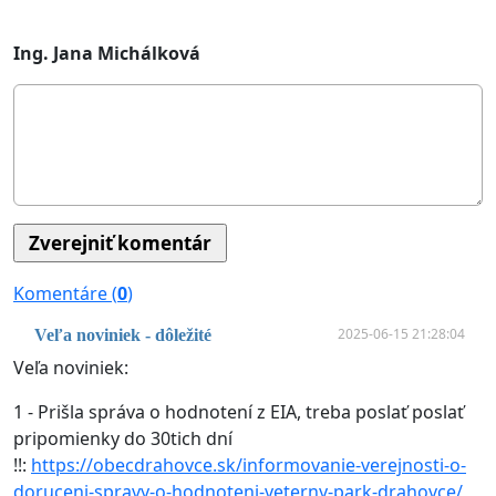
Ing. Jana Michálková
Komentáre (
0
)
2025-06-15 21:28:04
Veľa noviniek - dôležité
Veľa noviniek:
1 - Prišla správa o hodnotení z EIA, treba poslať poslať
pripomienky do 30tich dní
!!:
https://obecdrahovce.sk/informovanie-verejnosti-o-
doruceni-spravy-o-hodnoteni-veterny-park-drahovce/