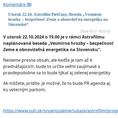
Komentáre (
0
)
Utorok 22.10. Astrofilm Piešťany, Beseda „Vesmírne
hrozby – bezpečnosť Zeme a obnoviteľná energetika na
Slovensku“
2024-10-21 18:23:32
V utorok 22.10.2024 o 19.00 je v rámci Astrofilmu
naplánovaná beseda „Vesmírne hrozby – bezpečnosť
Zeme a obnoviteľná energetika na Slovensku“.
Nevieme presne obsah, ale keďže je tam až 6
prednášajúcich, bude to určite veľmi zaujímavé a
pravdepodobne sa to bude týkať aj zelenej energetiky
Ak môžete, prídite. Je možné, že to bude PR agenda aj
ku veterným parkom.
https://www.suh.sk/organizujeme/sutaze/astrofilm/pro