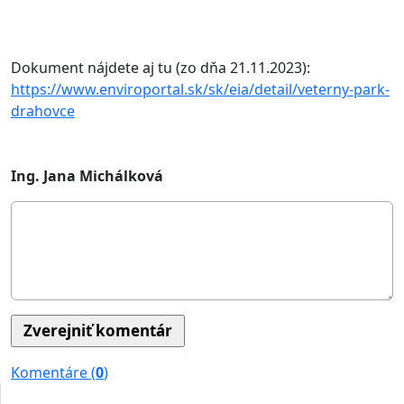
Dokument nájdete aj tu (zo dňa 21.11.2023):
https://www.enviroportal.sk/sk/eia/detail/veterny-park-
drahovce
Ing. Jana Michálková
Komentáre (
0
)