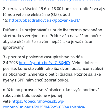
2 - teraz, vo štvrtok 19.6. o 18.00 bude zastupiteľstvo aj s
témou veterné elektrárne (OZE), bod
15:
https://obecdrahovce.sk/pozvanka-31/
Dúfame, že prejednávať sa bude iba termín povinného
stretnutia s verejnosťou. Príďte v čo najväčšom počte,
aby ste ukázali, že sa vám nepáči ako je váš názor
ignorovaný
3 - pozrite si posledné zastupiteľstvo zo dňa
2.4.2025
https://youtu.be/s_-Gi8XyI0Y
Veľmi dobre si
pozrite, koho ste volili - ako iba dvom poslancom záleží
na občanoch. Zmienka o petícii žiadna. Pozrite sa, aké
hyeny z SPP nám chcú zobrať pokoj.
môžte ho porovnať so zápisnicou, kde vyše hodinové
rokovanie bolo uvedené v jednej
vete
https://obecdrahovce.sk/wp-
content/uploads/2025/04/2-z%C3%A1pisnica-