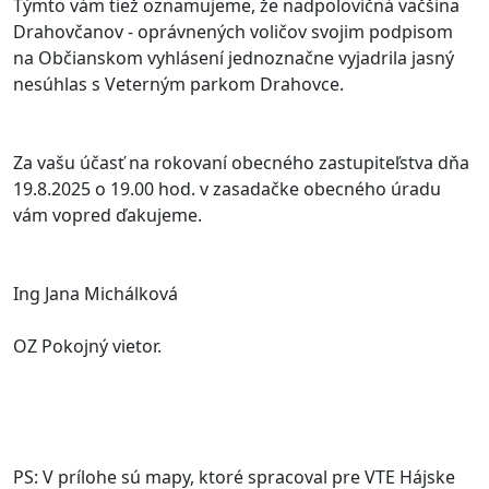
Týmto vám tiež oznamujeme, že nadpolovičná väčšina
Drahovčanov - oprávnených voličov svojim podpisom
na Občianskom vyhlásení jednoznačne vyjadrila jasný
nesúhlas s Veterným parkom Drahovce.
Za vašu účasť na rokovaní obecného zastupiteľstva dňa
19.8.2025 o 19.00 hod. v zasadačke obecného úradu
vám vopred ďakujeme.
Ing Jana Michálková
OZ Pokojný vietor.
PS: V prílohe sú mapy, ktoré spracoval pre VTE Hájske