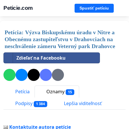
Peticie.com
Spustiť petíciu
Petícia: Výzva Biskupskému úradu v Nitre a
Obecnému zastupiteľstvu v Drahovciach na
neschválenie zámeru Veterný park Drahovce
Zdieľať na Facebooku
Petícia
Oznamy
15
Podpisy
Lepšia viditeľnosť
1 384
Kontaktujte autora petície