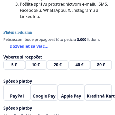
Pošlite správu prostredníctvom e-mailu, SMS,
Facebooku, WhatsAppu, X, Instagramu a
LinkedInu.
Platená reklama
Peticie.com bude propagovať túto petíciu
3,000
ľuďom.
Dozvedieť sa viac...
Vyberte si rozpočet
5 €
10 €
20 €
40 €
80 €
Spôsob platby
PayPal
Google Pay
Apple Pay
Kreditná Kar
Spôsob platby