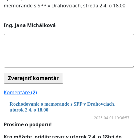
memorande s SPP v Drahovciach, streda 2.4. o 18.00
Ing. Jana Michálková
Komentáre (
2
)
Rozhodovanie o memorande s SPP v Drahovciach,
utorok 2.4. o 18.00
2025-04-01 19:36:57
Prosíme o podporu!
Kto môžete, prídite teraz v utorok 2.4. o 18tej do