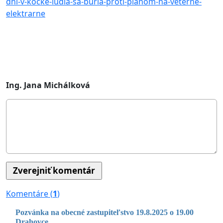
dni-v-kocke-ludia-sa-buria-proti-planom-na-veterne-
elektrarne
Ing. Jana Michálková
Komentáre (
1
)
Pozvánka na obecné zastupiteľstvo 19.8.2025 o 19.00
Drahovce