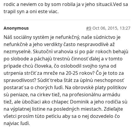
rodic a neviem co by som robila ja v jeho situacii.Ved sa
trapil syn a oni este viac.
Anonymous
#9
Oct 06, 2015, 13:27
Náš sociálny systèm je nefunkčný, naše sùdnictvo je
nefunkčnè a jeho verdikty často nespravodlivè až
nezmyselnè. Skutočnì vrahovia si po pár rokoch behajù
po slobode a páchajù trestnù činnosť ďalej a v tomto
prìpade chcù človeka, čo oslobodil svojho syna od
utrpenia strčiť za mreže na 20-25 rokov? Čo je toto za
spravodlivosť? Sùdiť treba štát za ùplnù neschopnosť
postarať sa o chorých ľudì. Na obrovskè platy politikov
sù peniaze, na cirkev tiež, na profesionàlnu armádu
tiež, ale ùbožiaci ako chlapec Dominik a jeho rodičia sù
na výplatnej listine na posledných miestach. Zdieľajte
všetci prosìm tùto petìciu aby sa o nej dozvedelo čo
najviac ľudì.