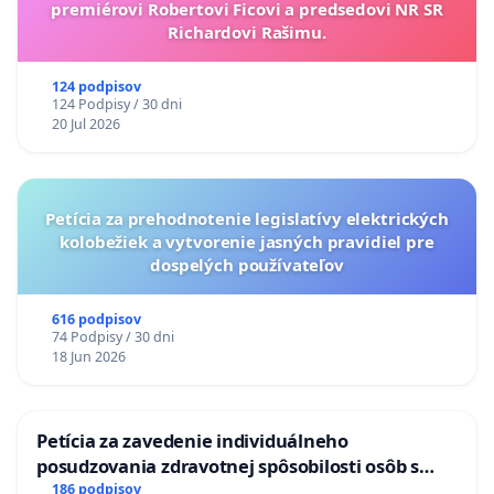
premiérovi Robertovi Ficovi a predsedovi NR SR
Richardovi Rašimu.
124 podpisov
124 Podpisy / 30 dni
20 Jul 2026
Petícia za prehodnotenie legislatívy elektrických
kolobežiek a vytvorenie jasných pravidiel pre
dospelých používateľov
616 podpisov
74 Podpisy / 30 dni
18 Jun 2026
Petícia za zavedenie individuálneho
posudzovania zdravotnej spôsobilosti osôb s
diabetom 1. a 2. typu pri prijímaní do
186 podpisov