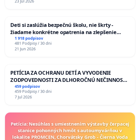
23 Jul 2026
odvodňovacích kanálov na Slovensku
Deti si zaslúžia bezpečnú školu, nie škrty -
žiadame konkrétne opatrenia na zlepšenie
situácie v školstve
1 918 podpisov
481 Podpisy / 30 dni
21 Jun 2026
PETÍCIA ZA OCHRANU DETÍ A VYVODENIE
ZODPOVEDNOSTI ZA DLHOROČNÚ NEČINNOSŤ
A ZLYHANIE ŠTÁTU
459 podpisov
459 Podpisy / 30 dni
7 Jul 2026
Petícia: Nesúhlas s umiestnením výstavby čerpacej
stanice pohonných hmôt s autoumyvárňou v
lokalite PROMCEN, Chorvátsky Grob - Čierna Voda