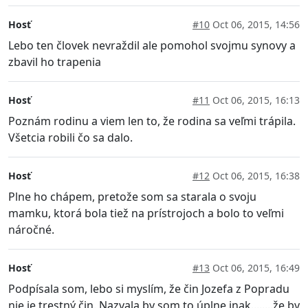
Hosť
#10
Oct 06, 2015, 14:56
Lebo ten človek nevraždil ale pomohol svojmu synovy a
zbavil ho trapenia
Hosť
#11
Oct 06, 2015, 16:13
Poznám rodinu a viem len to, že rodina sa veľmi trápila.
Všetcia robili čo sa dalo.
Hosť
#12
Oct 06, 2015, 16:38
Plne ho chápem, pretože som sa starala o svoju
mamku, ktorá bola tiež na prístrojoch a bolo to veľmi
náročné.
Hosť
#13
Oct 06, 2015, 16:49
Podpísala som, lebo si myslím, že čin Jozefa z Popradu
nie je trestný čin. Nazvala by som to úplne inak........že by