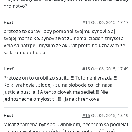
hrdinstvo?
Hosť
#14
Oct 06, 2015, 17:17
pretoze to spravil aby pomohol svojmu synovi a aj
svojej manzelke. synov zivot zu nemal ziaden zmysel a
Vela sa natrpel. myslim ze akurat preto ho uznavam ze
sa k tomu odhodlal.
Hosť
#15
Oct 06, 2015, 17:49
Pretoze on to urobil zo sucitu!!!! Toto neni vrazda!!!!
Kolki vrahovia , zlodeji- su na slobode co ich nasa
justicia pustila!!! A tento clovek ma sediet!!!! Nie
jednoznacne omylostit!!!!!!!! Jana chrenkova
Hosť
#16
Oct 06, 2015, 18:19
Mlčať znamená byť spoluvinníkom, nechcem sa podieľať
na nezmyselnom odsúdení tak čestného a úžasného