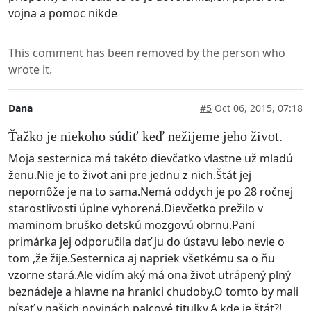
vojna a pomoc nikde
This comment has been removed by the person who
wrote it.
Dana
#5
Oct 06, 2015, 07:18
Ťažko je niekoho súdiť keď nežijeme jeho život.
Moja sesternica má takéto dievčatko vlastne už mladú
ženu.Nie je to život ani pre jednu z nich.Štát jej
nepomôže je na to sama.Nemá oddych je po 28 ročnej
starostlivosti úplne vyhorená.Dievčetko prežilo v
maminom bruško detskú mozgovú obrnu.Pani
primárka jej odporučila dať ju do ústavu lebo nevie o
tom ,že žije.Sesternica aj napriek všetkému sa o ňu
vzorne stará.Ale vidím aký má ona život utrápený plný
beznádeje a hlavne na hranici chudoby.O tomto by mali
písať v našich novinách palcové titulky.A kde je štát?!