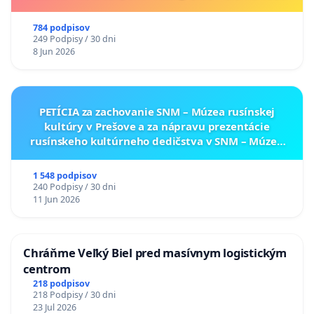
784 podpisov
249 Podpisy / 30 dni
8 Jun 2026
PETÍCIA za zachovanie SNM – Múzea rusínskej
kultúry v Prešove a za nápravu prezentácie
rusínskeho kultúrneho dedičstva v SNM – Múzeu
ukrajinskej kultúry vo Svidníku
1 548 podpisov
240 Podpisy / 30 dni
11 Jun 2026
Chráňme Veľký Biel pred masívnym logistickým
centrom
218 podpisov
218 Podpisy / 30 dni
23 Jul 2026