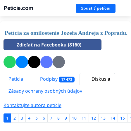
Peticie.com
Spustiť petíciu
Petìcia za omilostenie Jozefa Andreja z Popradu.
Zdieľať na Facebooku (8160)
Petícia
Podpisy
Diskusia
17 473
Zásady ochrany osobných údajov
Kontaktujte autora petície
1
2
3
4
5
6
7
8
9
10
11
12
13
14
15