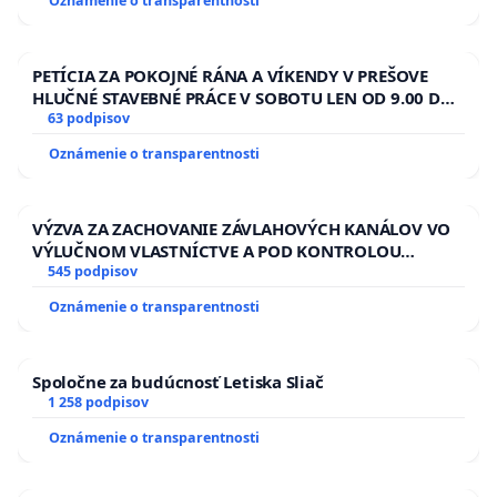
Oznámenie o transparentnosti
PETÍCIA ZA POKOJNÉ RÁNA A VÍKENDY V PREŠOVE
HLUČNÉ STAVEBNÉ PRÁCE V SOBOTU LEN OD 9.00 DO
13.00 HOD., CEZ PRACOVNÝ TÝŽDEŇ CIEĽ 8.00 – 18.00
63 podpisov
HOD. A PRAVIDELNÁ KONTROLA STAVBY C-AREA NA
Oznámenie o transparentnosti
ĎUMBIERSKEJ/MAGU
VÝZVA ZA ZACHOVANIE ZÁVLAHOVÝCH KANÁLOV VO
VÝLUČNOM VLASTNÍCTVE A POD KONTROLOU
SLOVENSKEJ REPUBLIKY & žiadosť na riešenie
545 podpisov
zanedbaného stavu závlahových a odvodňovacích
Oznámenie o transparentnosti
kanálov na Slovensku
Spoločne za budúcnosť Letiska Sliač
1 258 podpisov
Oznámenie o transparentnosti