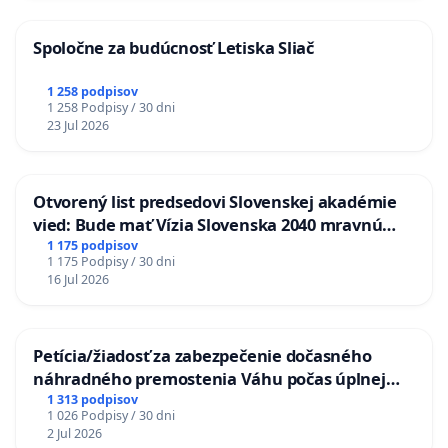
Spoločne za budúcnosť Letiska Sliač
1 258 podpisov
1 258 Podpisy / 30 dni
23 Jul 2026
Otvorený list predsedovi Slovenskej akadémie
vied: Bude mať Vízia Slovenska 2040 mravnú
chrbticu?
1 175 podpisov
1 175 Podpisy / 30 dni
16 Jul 2026
Petícia/žiadosť za zabezpečenie dočasného
náhradného premostenia Váhu počas úplnej
uzávery Vážskeho mosta v Komárne
1 313 podpisov
1 026 Podpisy / 30 dni
2 Jul 2026