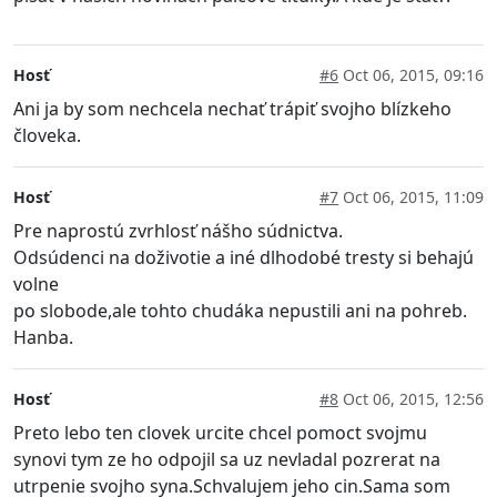
Hosť
#6
Oct 06, 2015, 09:16
Ani ja by som nechcela nechať trápiť svojho blízkeho
človeka.
Hosť
#7
Oct 06, 2015, 11:09
Pre naprostú zvrhlosť nášho súdnictva.
Odsúdenci na doživotie a iné dlhodobé tresty si behajú
volne
po slobode,ale tohto chudáka nepustili ani na pohreb.
Hanba.
Hosť
#8
Oct 06, 2015, 12:56
Preto lebo ten clovek urcite chcel pomoct svojmu
synovi tym ze ho odpojil sa uz nevladal pozrerat na
utrpenie svojho syna.Schvalujem jeho cin.Sama som