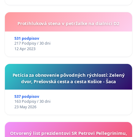
Protihluková stena v petržalke na dialnici D2
531 podpisov
217 Podpisy / 30 dni
12 Apr 2023
​Petícia za obnovenie pôvodných rýchlostí: Zelený
dvor, Prešovská cesta a cesta Košice - Šaca
537 podpisov
163 Podpisy / 30 dni
23 May 2026
Otvorený list prezidentovi SR Petrovi Pellegrinimu,