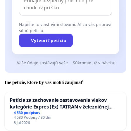
Napíšte to vlastnými slovami. AI za vás pripraví
silnú petíciu.
Vytvoriť petíciu
Vaše údaje zostávajú vaše
Súkromie už v návrhu
Iné petície, ktoré by vás mohli zaujímať
Petícia za zachovanie zastavovania vlakov
kategórie Expres (Ex) TATRAN v železničnej
stanici Púchov
4 530 podpisov
4 530 Podpisy / 30 dni
8 Jul 2026