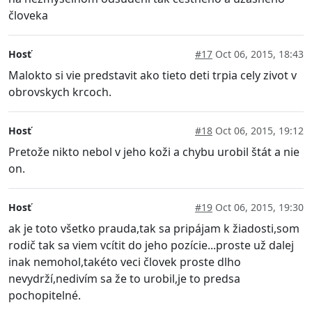
človeka
Hosť
#17
Oct 06, 2015, 18:43
Malokto si vie predstavit ako tieto deti trpia cely zivot v
obrovskych krcoch.
Hosť
#18
Oct 06, 2015, 19:12
Pretože nikto nebol v jeho koži a chybu urobil štát a nie
on.
Hosť
#19
Oct 06, 2015, 19:30
ak je toto všetko prauda,tak sa pripájam k žiadosti,som
rodič tak sa viem vcítit do jeho pozície...proste už dalej
inak nemohol,takéto veci človek proste dlho
nevydrží,nedivím sa že to urobil,je to predsa
pochopitelné.