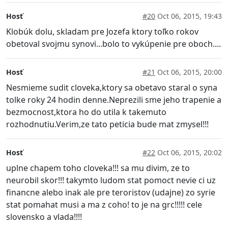
Hosť
#20
Oct 06, 2015, 19:43
Klobúk dolu, skladam pre Jozefa ktory toľko rokov
obetoval svojmu synovi...bolo to vykúpenie pre oboch....
Hosť
#21
Oct 06, 2015, 20:00
Nesmieme sudit cloveka,ktory sa obetavo staral o syna
tolke roky 24 hodin denne.Neprezili sme jeho trapenie a
bezmocnost,ktora ho do utila k takemuto
rozhodnutiu.Verim,ze tato peticia bude mat zmysel!!!
Hosť
#22
Oct 06, 2015, 20:02
uplne chapem toho cloveka!!! sa mu divim, ze to
neurobil skor!!! takymto ludom stat pomoct nevie ci uz
financne alebo inak ale pre teroristov (udajne) zo syrie
stat pomahat musi a ma z coho! to je na grc!!!!! cele
slovensko a vlada!!!!