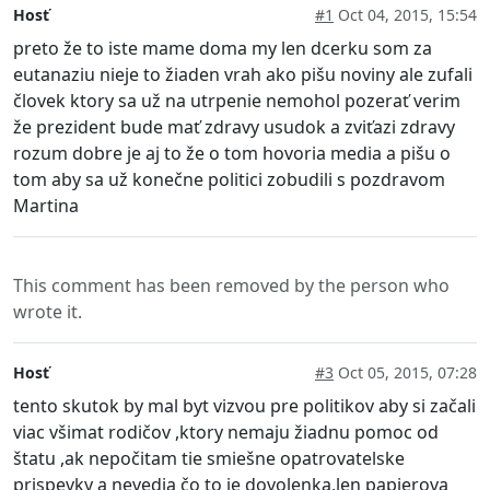
Hosť
#1
Oct 04, 2015, 15:54
preto že to iste mame doma my len dcerku som za
eutanaziu nieje to žiaden vrah ako pišu noviny ale zufali
človek ktory sa už na utrpenie nemohol pozerať verim
že prezident bude mať zdravy usudok a zviťazi zdravy
rozum dobre je aj to že o tom hovoria media a pišu o
tom aby sa už konečne politici zobudili s pozdravom
Martina
This comment has been removed by the person who
wrote it.
Hosť
#3
Oct 05, 2015, 07:28
tento skutok by mal byt vizvou pre politikov aby si začali
viac všimat rodičov ,ktory nemaju žiadnu pomoc od
štatu ,ak nepočitam tie smiešne opatrovatelske
prispevky a nevedia čo to je dovolenka,len papierova