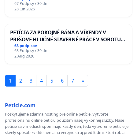
67 Podpisy / 30 dni
Policajného zboru SR
28 Jun 2026
PETÍCIA ZA POKOJNÉ RÁNA A VÍKENDY V
PREŠOVE HLUČNÉ STAVEBNÉ PRÁCE V SOBOTU
LEN OD 9.00 DO 13.00 HOD., CEZ PRACOVNÝ
63 podpisov
63 Podpisy / 30 dni
TÝŽDEŇ CIEĽ 8.00 – 18.00 HOD. A PRAVIDELNÁ
2 Aug 2026
KONTROLA STAVBY C-AREA NA
ĎUMBIERSKEJ/MAGU
1
2
3
4
5
6
7
»
Peticie.com
Poskytujeme zdarma hosting pre online petície. Vytvorte
profesionálnu online petíciu použítím našej výkonnej služby. Naše
petície sa v médiach spomínajú každý deň, teda vytvorenie petície je
skvelý spôsob zviditelnenia na verejnosti aj pred ľudmi, ktorí robia