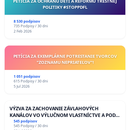
PETÍCIA ZA OCHRANU DETÍ A REFORMU TRESTNEJ
POLITIKY #STOPPDFL
8 530 podpisov
735 Podpisy / 30 dni
2 Feb 2026
PETÍCIA ZA EXEMPLÁRNE POTRESTANIE TVORCOV
"ZOZNAMU NEPRIATEĽOV"!
1 051 podpisov
615 Podpisy / 30 dni
5 Jul 2026
VÝZVA ZA ZACHOVANIE ZÁVLAHOVÝCH
KANÁLOV VO VÝLUČNOM VLASTNÍCTVE A POD
KONTROLOU SLOVENSKEJ REPUBLIKY & žiadosť
545 podpisov
545 Podpisy / 30 dni
na riešenie zanedbaného stavu závlahových a