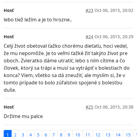
Hosť
#23
Oct 06, 2015, 20:02
lebo tiež ležím a je to hrozne..
Hosť
#24
Oct 06, 2015, 20:29
Celý život obetoval ťažko chorému dieťaťu, hoci vedel,
že mu nepomôže. Je to veľmi ťažké žiť takýto život pre
oboch. Zvieratko dáme utratiť, lebo s ním cítime a čo
človek, ktorý sa trápi a musí sa vytrápiť v bolestiach do
konca? Viem, všetko sa dá zneužiť, ale myslím si, že v
tomto prípade to bolo zúfalstvo spojené s bolesťou
duše.
Hosť
#25
Oct 06, 2015, 20:38
Držíme mu palce
1
2
3
4
5
6
7
8
9
10
11
12
13
14
15