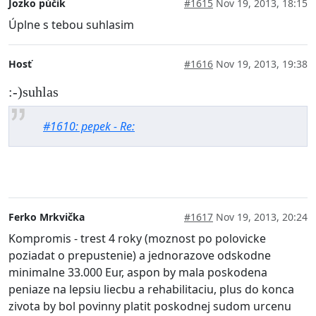
Jozko púčik
#1615
Nov 19, 2013, 18:15
Úplne s tebou suhlasim
Hosť
#1616
Nov 19, 2013, 19:38
:-)suhlas
#1610: pepek - Re:
Ferko Mrkvička
#1617
Nov 19, 2013, 20:24
Kompromis - trest 4 roky (moznost po polovicke
poziadat o prepustenie) a jednorazove odskodne
minimalne 33.000 Eur, aspon by mala poskodena
peniaze na lepsiu liecbu a rehabilitaciu, plus do konca
zivota by bol povinny platit poskodnej sudom urcenu