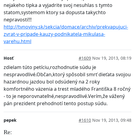
nejakeho tipka a vyjadrite svoj nesuhlas s tymto
statom,systemom ktory sa dopusta takychto
nepravosti!!!
http://tvnoviny.sk/sekcia/domace/archiv/prekvapujuci-
zvrat-v-pripade-kauzy-podnikatela-mikulasa-
varehu.html
Hosť
#1609
Nov 19, 2013, 08:19
zdielam túto petíciu,rozhodnutie súdu je
nespravodlivé.Občan,ktorý spôsobil smrť dieťata svojou
hazardnou jazdou bol odsúdený na 2 roky
komfortného väzenia a trest mladého Františka 8 ročný
- to je neporovnateľné,nespravodlivé.Verím,že vážený
pán prezident prehodnotí tento postup súdu.
pepek
#1610
Nov 19, 2013, 09:48
Re: