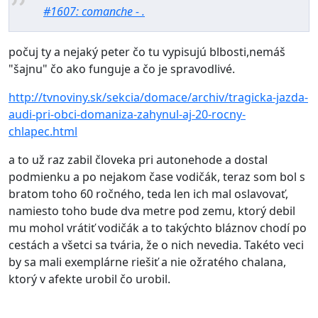
#1607: comanche - .
počuj ty a nejaký peter čo tu vypisujú blbosti,nemáš
"šajnu" čo ako funguje a čo je spravodlivé.
http://tvnoviny.sk/sekcia/domace/archiv/tragicka-jazda-
audi-pri-obci-domaniza-zahynul-aj-20-rocny-
chlapec.html
a to už raz zabil človeka pri autonehode a dostal
podmienku a po nejakom čase vodičák, teraz som bol s
bratom toho 60 ročného, teda len ich mal oslavovať,
namiesto toho bude dva metre pod zemu, ktorý debil
mu mohol vrátiť vodičák a to takýchto bláznov chodí po
cestách a všetci sa tvária, že o nich nevedia. Takéto veci
by sa mali exemplárne riešiť a nie ožratého chalana,
ktorý v afekte urobil čo urobil.