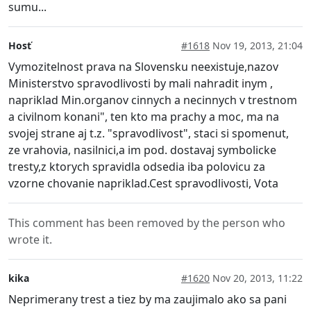
sumu...
Hosť
#1618
Nov 19, 2013, 21:04
Vymozitelnost prava na Slovensku neexistuje,nazov
Ministerstvo spravodlivosti by mali nahradit inym ,
napriklad Min.organov cinnych a necinnych v trestnom
a civilnom konani", ten kto ma prachy a moc, ma na
svojej strane aj t.z. "spravodlivost", staci si spomenut,
ze vrahovia, nasilnici,a im pod. dostavaj symbolicke
tresty,z ktorych spravidla odsedia iba polovicu za
vzorne chovanie napriklad.Cest spravodlivosti, Vota
This comment has been removed by the person who
wrote it.
kika
#1620
Nov 20, 2013, 11:22
Neprimerany trest a tiez by ma zaujimalo ako sa pani