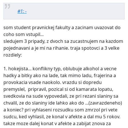
#1: -
som student pravnickej fakulty a zacinam uvazovat do
coho som vstupil...
sledujem 3 pripady, z dvoch sa zucastnujem na kazdom
pojednavani a je mi na rihanie. traja spotovci a 3 velke
rozdiely:
1. hokejista... konflikny typ, oblubuje alkohol a vecne
hadky a bitky ako na lade, tak mimo ladu, frajerina a
provokacia vsade naokolo. vrazdu si dopredu
premyslel, pripravil, pozical si od kamarata lopatu,
svedkovia na sude vypovedali, ze pri rezani slaniny sa
chvalil, ze do slaniny ide lahko ako do ...(zavrazdeneho)
a koniec? pri vyhlaseni rozsudku som zmrzol pri vete
sudcu, ked vyhlasil, ze konal v afekte a dal mu 5 rokov.
takze moze dalej konat v afekte a zabijat znova za