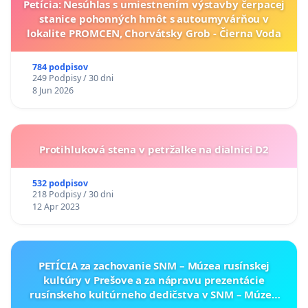
Petícia: Nesúhlas s umiestnením výstavby čerpacej
stanice pohonných hmôt s autoumyvárňou v
lokalite PROMCEN, Chorvátsky Grob - Čierna Voda
784 podpisov
249 Podpisy / 30 dni
8 Jun 2026
Protihluková stena v petržalke na dialnici D2
532 podpisov
218 Podpisy / 30 dni
12 Apr 2023
PETÍCIA za zachovanie SNM – Múzea rusínskej
kultúry v Prešove a za nápravu prezentácie
rusínskeho kultúrneho dedičstva v SNM – Múzeu