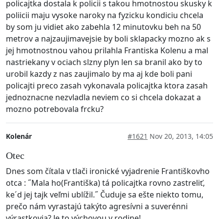
policajtka dostala k policii s takou hmotnostou skusky k
poliicii maju vysoke naroky na fyzicku kondiciu chcela
by som ju vidiet ako zabehla 12 minutovku beh na 50
metrov a najzaujimavejsie by boli sklapacky mozno ak s
jej hmotnostnou vahou prilahla Frantiska Kolenu a mal
nastriekany v ociach slzny plyn len sa branil ako by to
urobil kazdy z nas zaujimalo by ma aj kde boli pani
policajti preco zasah vykonavala policajtka ktora zasah
jednoznacne nezvladla neviem co si chcela dokazat a
mozno potrebovala frcku?
Kolenár
#1621
Nov 20, 2013, 14:05
Otec
Dnes som čítala v tlači ironické vyjadrenie Františkovho
otca : ˝Mala ho(Františka) tá policajtka rovno zastreliť,
ke´d jej tajk veľmi ublížil.˝ Čuduje sa ešte niekto tomu,
prečo nám vyrastajú takýto agresívni a suverénni
výrastkovia? Je to výchovou v rodine!