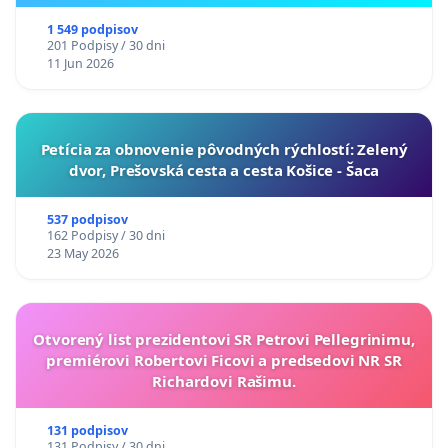
ukrajinskej kultúry vo Svidníku
1 549 podpisov
201 Podpisy / 30 dni
11 Jun 2026
​Petícia za obnovenie pôvodných rýchlostí: Zelený
dvor, Prešovská cesta a cesta Košice - Šaca
537 podpisov
162 Podpisy / 30 dni
23 May 2026
Otvorený list prezidentovi SR Petrovi Pellegrinimu,
premiérovi Robertovi Ficovi a predsedovi NR SR
Richardovi Rašimu.
131 podpisov
131 Podpisy / 30 dni