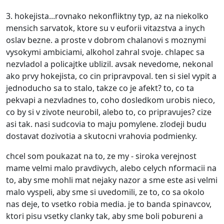
3. hokejista...rovnako nekonfliktny typ, az na niekolko
mensich sarvatok, ktore su v euforii vitazstva a inych
oslav bezne. a proste v dobrom chalanovi s moznymi
vysokymi ambiciami, alkohol zahral svoje. chlapec sa
nezvladol a policajtke ublizil. avsak nevedome, nekonal
ako prvy hokejista, co cin pripravpoval. ten si siel vypit a
jednoducho sa to stalo, takze co je afekt? to, co ta
pekvapi a nezvladnes to, coho dosledkom urobis nieco,
co by si v zivote neurobil, alebo to, co pripravujes? cize
asi tak. nasi sudcovia to maju pomylene. zlodeji budu
dostavat dozivotia a skutocni vrahovia podmienky.
chcel som poukazat na to, ze my - siroka verejnost
mame velmi malo pravdivych, alebo celych nformacii na
to, aby sme mohli mat nejaky nazor a sme este asi velmi
malo vyspeli, aby sme si uvedomili, ze to, co sa okolo
nas deje, to vsetko robia media. je to banda spinavcov,
ktori pisu vsetky clanky tak, aby sme boli pobureni a