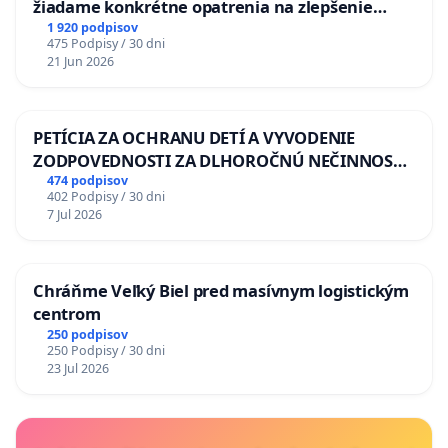
žiadame konkrétne opatrenia na zlepšenie
situácie v školstve
1 920 podpisov
475 Podpisy / 30 dni
21 Jun 2026
PETÍCIA ZA OCHRANU DETÍ A VYVODENIE
ZODPOVEDNOSTI ZA DLHOROČNÚ NEČINNOSŤ
A ZLYHANIE ŠTÁTU
474 podpisov
402 Podpisy / 30 dni
7 Jul 2026
Chráňme Veľký Biel pred masívnym logistickým
centrom
250 podpisov
250 Podpisy / 30 dni
23 Jul 2026