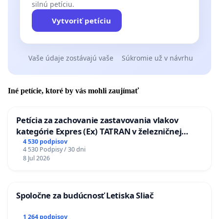
silnú petíciu.
Vytvoriť petíciu
Vaše údaje zostávajú vaše
Súkromie už v návrhu
Iné petície, ktoré by vás mohli zaujímať
Petícia za zachovanie zastavovania vlakov
kategórie Expres (Ex) TATRAN v železničnej
stanici Púchov
4 530 podpisov
4 530 Podpisy / 30 dni
8 Jul 2026
Spoločne za budúcnosť Letiska Sliač
1 264 podpisov