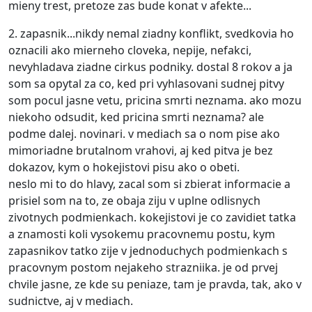
mieny trest, pretoze zas bude konat v afekte...
2. zapasnik...nikdy nemal ziadny konflikt, svedkovia ho
oznacili ako mierneho cloveka, nepije, nefakci,
nevyhladava ziadne cirkus podniky. dostal 8 rokov a ja
som sa opytal za co, ked pri vyhlasovani sudnej pitvy
som pocul jasne vetu, pricina smrti neznama. ako mozu
niekoho odsudit, ked pricina smrti neznama? ale
podme dalej. novinari. v mediach sa o nom pise ako
mimoriadne brutalnom vrahovi, aj ked pitva je bez
dokazov, kym o hokejistovi pisu ako o obeti.
neslo mi to do hlavy, zacal som si zbierat informacie a
prisiel som na to, ze obaja ziju v uplne odlisnych
zivotnych podmienkach. kokejistovi je co zavidiet tatka
a znamosti koli vysokemu pracovnemu postu, kym
zapasnikov tatko zije v jednoduchych podmienkach s
pracovnym postom nejakeho strazniika. je od prvej
chvile jasne, ze kde su peniaze, tam je pravda, tak, ako v
sudnictve, aj v mediach.