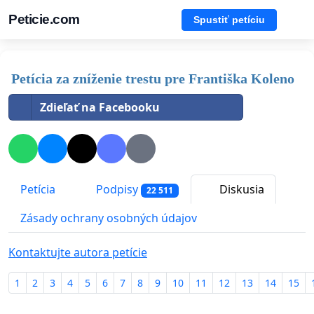
Peticie.com
Spustiť petíciu
Petícia za zníženie trestu pre Františka Koleno
Zdieľať na Facebooku
Petícia
Podpisy
Diskusia
22 511
Zásady ochrany osobných údajov
Kontaktujte autora petície
1
2
3
4
5
6
7
8
9
10
11
12
13
14
15