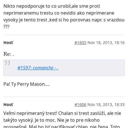
Nikto nepodporuje to co urobil,ale sme proti
neprimeranemu trestu co nevidis ako neprimerane
vysoky je tento trest ,ked si ho porovnas napr. s vrazdou
???
Hosť
#1605
Nov 18, 2013, 18:16
Re: .
#1597: comanche - .
Pa! Ty Perry Mason....
Hosť
#1606
Nov 18, 2013, 18:33
Veľmi neprimeraný trest! Chalan si trest zaslúži, ale nie
takýto vysoký. Je to moc. Nie je to pre nikoho
prospešné. Mal ho ísť pacifikovať chlap, nie žena. Toto