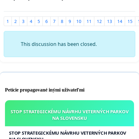
1
2
3
4
5
6
7
8
9
10
11
12
13
14
15
This discussion has been closed.
Petície propagované inými užívateľmi
STOP STRATEGICKÉMU NÁVRHU VETERNÝCH PARKOV
NA SLOVENSKU
STOP STRATEGICKÉMU NÁVRHU VETERNÝCH PARKOV
NA SLOVENSKU