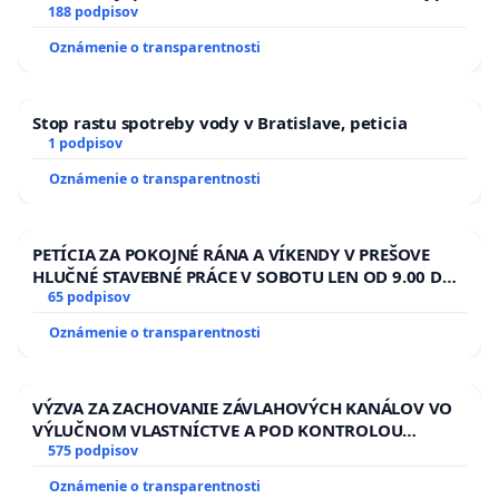
pri prijímaní do Policajného zboru SR
188 podpisov
Oznámenie o transparentnosti
Stop rastu spotreby vody v Bratislave, peticia
1 podpisov
Oznámenie o transparentnosti
PETÍCIA ZA POKOJNÉ RÁNA A VÍKENDY V PREŠOVE
HLUČNÉ STAVEBNÉ PRÁCE V SOBOTU LEN OD 9.00 DO
13.00 HOD., CEZ PRACOVNÝ TÝŽDEŇ CIEĽ 8.00 – 18.00
65 podpisov
HOD. A PRAVIDELNÁ KONTROLA STAVBY C-AREA NA
Oznámenie o transparentnosti
ĎUMBIERSKEJ/MAGU
VÝZVA ZA ZACHOVANIE ZÁVLAHOVÝCH KANÁLOV VO
VÝLUČNOM VLASTNÍCTVE A POD KONTROLOU
SLOVENSKEJ REPUBLIKY & žiadosť na riešenie
575 podpisov
zanedbaného stavu závlahových a odvodňovacích
Oznámenie o transparentnosti
kanálov na Slovensku