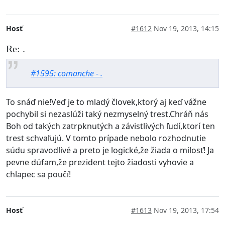
Hosť
#1612
Nov 19, 2013, 14:15
Re: .
#1595: comanche - .
To snáď nie!Veď je to mladý človek,ktorý aj keď vážne
pochybil si nezaslúži taký nezmyselný trest.Chráň nás
Boh od takých zatrpknutých a závistlivých ľudí,ktorí ten
trest schvaľujú. V tomto prípade nebolo rozhodnutie
súdu spravodlivé a preto je logické,že žiada o milosť! Ja
pevne dúfam,že prezident tejto žiadosti vyhovie a
chlapec sa poučí!
Hosť
#1613
Nov 19, 2013, 17:54