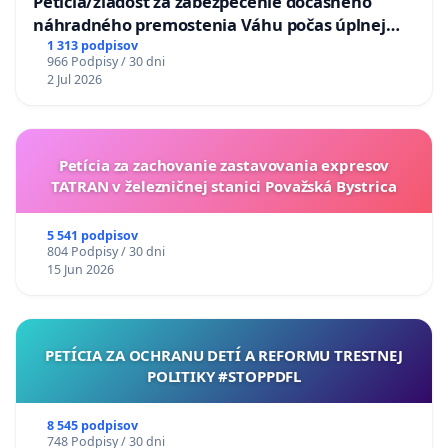
Petícia/žiadosť za zabezpečenie dočasného
náhradného premostenia Váhu počas úplnej
uzávery Vážskeho mosta v Komárne
1 313 podpisov
966 Podpisy / 30 dni
2 Jul 2026
Petícia za zachovanie zastavovania expresov
TATRAN v železničnej stanici Považská Bystrica
5 541 podpisov
804 Podpisy / 30 dni
15 Jun 2026
PETÍCIA ZA OCHRANU DETÍ A REFORMU TRESTNEJ
POLITIKY #STOPPDFL
8 545 podpisov
748 Podpisy / 30 dni