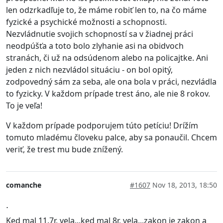
len odzrkadľuje to, že máme robiť len to, na čo máme
fyzické a psychické možnosti a schopnosti.
Nezvládnutie svojich schopností sa v žiadnej práci
neodpúšťa a toto bolo zlyhanie asi na obidvoch
stranách, či už na odsúdenom alebo na policajtke. Ani
jeden z nich nezvládol situáciu - on bol opitý,
zodpovedný sám za seba, ale ona bola v práci, nezvládla
to fyzicky. V každom prípade trest áno, ale nie 8 rokov.
To je veľa!
V každom prípade podporujem túto petíciu! Drížím
tomuto mladému človeku palce, aby sa ponaučil. Chcem
veriť, že trest mu bude znížený.
comanche
#1607
Nov 18, 2013, 18:50
.
Ked mal 11.7r, vela...ked mal 8r, vela...zakon je zakon a