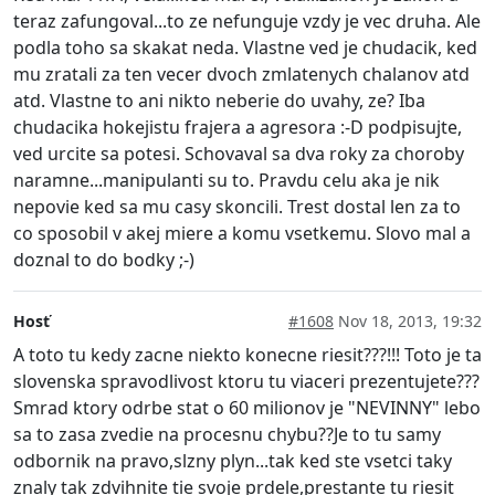
teraz zafungoval...to ze nefunguje vzdy je vec druha. Ale
podla toho sa skakat neda. Vlastne ved je chudacik, ked
mu zratali za ten vecer dvoch zmlatenych chalanov atd
atd. Vlastne to ani nikto neberie do uvahy, ze? Iba
chudacika hokejistu frajera a agresora :-D podpisujte,
ved urcite sa potesi. Schovaval sa dva roky za choroby
naramne...manipulanti su to. Pravdu celu aka je nik
nepovie ked sa mu casy skoncili. Trest dostal len za to
co sposobil v akej miere a komu vsetkemu. Slovo mal a
doznal to do bodky ;-)
Hosť
#1608
Nov 18, 2013, 19:32
A toto tu kedy zacne niekto konecne riesit???!!! Toto je ta
slovenska spravodlivost ktoru tu viaceri prezentujete???
Smrad ktory odrbe stat o 60 milionov je "NEVINNY" lebo
sa to zasa zvedie na procesnu chybu??Je to tu samy
odbornik na pravo,slzny plyn...tak ked ste vsetci taky
znaly tak zdvihnite tie svoje prdele,prestante tu riesit