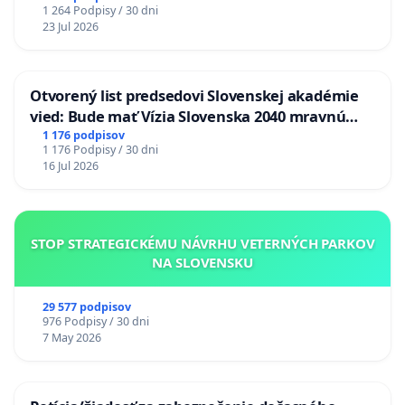
1 264 Podpisy / 30 dni
23 Jul 2026
Otvorený list predsedovi Slovenskej akadémie
vied: Bude mať Vízia Slovenska 2040 mravnú
chrbticu?
1 176 podpisov
1 176 Podpisy / 30 dni
16 Jul 2026
STOP STRATEGICKÉMU NÁVRHU VETERNÝCH PARKOV
NA SLOVENSKU
29 577 podpisov
976 Podpisy / 30 dni
7 May 2026