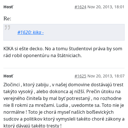
Hosť
#1624
Nov 20, 2013, 18:01
Re:
#1620: kika -
KIKA si ešte decko. No a tomu študentovi práva by som
rád robil oponentúru na štátniciach.
Hosť
#1625
Nov 20, 2013, 18:07
Zločinci , ktorý zabiju , v našej domovine dostávajú trest
takýto vysoký , alebo dokonca aj nižší. Prečin útoku na
verejného činiteľa by mal byť potrestaný , no rozhodne
nie 8 rokmi za mrežami. Ludia , uvedomte sa. Toto nie je
normálne ! Toto je chorá myseľ naších boľševických
sudcov a politikov ktorý vymysleli takéto choré zákony a
ktorý dávajú takéto tresty !