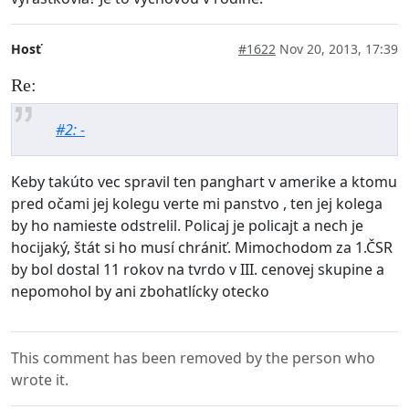
Hosť
#1622
Nov 20, 2013, 17:39
Re:
#2: -
Keby takúto vec spravil ten panghart v amerike a ktomu
pred očami jej kolegu verte mi panstvo , ten jej kolega
by ho namieste odstrelil. Policaj je policajt a nech je
hocijaký, štát si ho musí chrániť. Mimochodom za 1.ČSR
by bol dostal 11 rokov na tvrdo v III. cenovej skupine a
nepomohol by ani zbohatlícky otecko
This comment has been removed by the person who
wrote it.