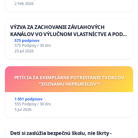
2 Feb 2026
VÝZVA ZA ZACHOVANIE ZÁVLAHOVÝCH
KANÁLOV VO VÝLUČNOM VLASTNÍCTVE A POD
KONTROLOU SLOVENSKEJ REPUBLIKY & žiadosť
575 podpisov
575 Podpisy / 30 dni
na riešenie zanedbaného stavu závlahových a
23 Jul 2026
odvodňovacích kanálov na Slovensku
PETÍCIA ZA EXEMPLÁRNE POTRESTANIE TVORCOV
"ZOZNAMU NEPRIATEĽOV"!
1 051 podpisov
555 Podpisy / 30 dni
5 Jul 2026
Deti si zaslúžia bezpečnú školu, nie škrty -