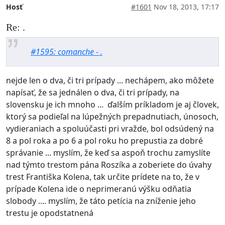
Hosť
#1601
Nov 18, 2013, 17:17
Re: .
#1595: comanche - .
nejde len o dva, či tri prípady ... nechápem, ako môžete
napísať, že sa jednálen o dva, či tri prípady, na
slovensku je ich mnoho ... ďalším príkladom je aj človek,
ktorý sa podieľal na lúpežných prepadnutiach, únosoch,
vydieraniach a spoluúčasti pri vražde, bol odsúdený na
8 a pol roka a po 6 a pol roku ho prepustia za dobré
správanie ... myslím, že keď sa aspoň trochu zamyslíte
nad týmto trestom pána Roszíka a zoberiete do úvahy
trest Františka Kolena, tak určite prídete na to, že v
prípade Kolena ide o neprimeranú výšku odňatia
slobody .... myslím, že táto petícia na zníženie jeho
trestu je opodstatnená