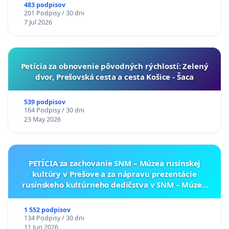
A ZLYHANIE ŠTÁTU
483 podpisov
201 Podpisy / 30 dni
7 Jul 2026
​Petícia za obnovenie pôvodných rýchlostí: Zelený
dvor, Prešovská cesta a cesta Košice - Šaca
539 podpisov
164 Podpisy / 30 dni
23 May 2026
PETÍCIA za zachovanie SNM – Múzea rusínskej
kultúry v Prešove a za nápravu prezentácie
rusínskeho kultúrneho dedičstva v SNM – Múzeu
ukrajinskej kultúry vo Svidníku
1 552 podpisov
134 Podpisy / 30 dni
11 Jun 2026