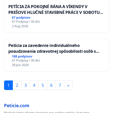
PETÍCIA ZA POKOJNÉ RÁNA A VÍKENDY V
PREŠOVE HLUČNÉ STAVEBNÉ PRÁCE V SOBOTU
LEN OD 9.00 DO 13.00 HOD., CEZ PRACOVNÝ
67 podpisov
67 Podpisy / 30 dni
TÝŽDEŇ CIEĽ 8.00 – 18.00 HOD. A PRAVIDELNÁ
2 Aug 2026
KONTROLA STAVBY C-AREA NA
ĎUMBIERSKEJ/MAGU
Petícia za zavedenie individuálneho
posudzovania zdravotnej spôsobilosti osôb s
diabetom 1. a 2. typu pri prijímaní do
188 podpisov
67 Podpisy / 30 dni
Policajného zboru SR
28 Jun 2026
1
2
3
4
5
6
7
»
Peticie.com
Poskytujeme zdarma hosting pre online petície. Vytvorte