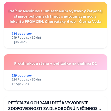
Petícia: Nesúhlas s umiestnením výstavby čerpacej
stanice pohonných hmôt s autoumyvárňou v
lokalite PROMCEN, Chorvátsky Grob - Čierna Voda
784 podpisov
249 Podpisy / 30 dni
8 Jun 2026
Protihluková stena v petržalke na dialnici D2
539 podpisov
224 Podpisy / 30 dni
12 Apr 2023
PETÍCIA ZA OCHRANU DETÍ A VYVODENIE
ZODPOVEDNOSTI ZA DLHOROČNÚ NEČINNOSŤ