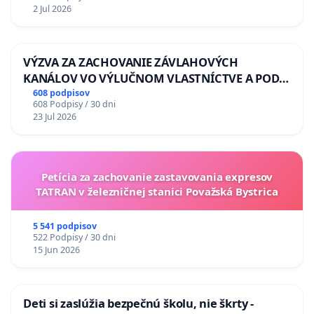
2 Jul 2026
VÝZVA ZA ZACHOVANIE ZÁVLAHOVÝCH
KANÁLOV VO VÝLUČNOM VLASTNÍCTVE A POD
KONTROLOU SLOVENSKEJ REPUBLIKY & žiadosť
608 podpisov
608 Podpisy / 30 dni
na riešenie zanedbaného stavu závlahových a
23 Jul 2026
odvodňovacích kanálov na Slovensku
Petícia za zachovanie zastavovania expresov
TATRAN v železničnej stanici Považská Bystrica
5 541 podpisov
522 Podpisy / 30 dni
15 Jun 2026
Deti si zaslúžia bezpečnú školu, nie škrty -