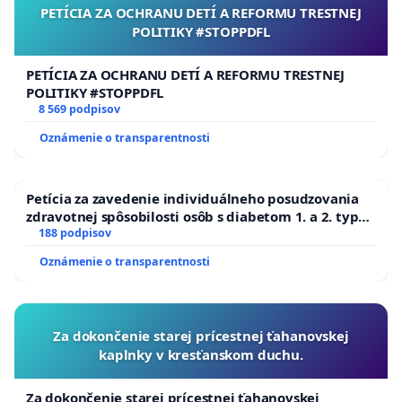
PETÍCIA ZA OCHRANU DETÍ A REFORMU TRESTNEJ
POLITIKY #STOPPDFL
PETÍCIA ZA OCHRANU DETÍ A REFORMU TRESTNEJ
POLITIKY #STOPPDFL
8 569 podpisov
Oznámenie o transparentnosti
Petícia za zavedenie individuálneho posudzovania
zdravotnej spôsobilosti osôb s diabetom 1. a 2. typu
pri prijímaní do Policajného zboru SR
188 podpisov
Oznámenie o transparentnosti
Za dokončenie starej prícestnej ťahanovskej
kaplnky v kresťanskom duchu.
Za dokončenie starej prícestnej ťahanovskej