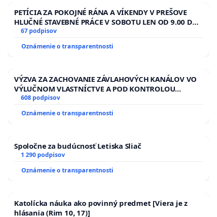
PETÍCIA ZA POKOJNÉ RÁNA A VÍKENDY V PREŠOVE
HLUČNÉ STAVEBNÉ PRÁCE V SOBOTU LEN OD 9.00 DO
13.00 HOD., CEZ PRACOVNÝ TÝŽDEŇ CIEĽ 8.00 – 18.00
67 podpisov
HOD. A PRAVIDELNÁ KONTROLA STAVBY C-AREA NA
Oznámenie o transparentnosti
ĎUMBIERSKEJ/MAGU
VÝZVA ZA ZACHOVANIE ZÁVLAHOVÝCH KANÁLOV VO
VÝLUČNOM VLASTNÍCTVE A POD KONTROLOU
SLOVENSKEJ REPUBLIKY & žiadosť na riešenie
608 podpisov
zanedbaného stavu závlahových a odvodňovacích
Oznámenie o transparentnosti
kanálov na Slovensku
Spoločne za budúcnosť Letiska Sliač
1 290 podpisov
Oznámenie o transparentnosti
Katolícka náuka ako povinný predmet [Viera je z
hlásania (Rim 10, 17)]