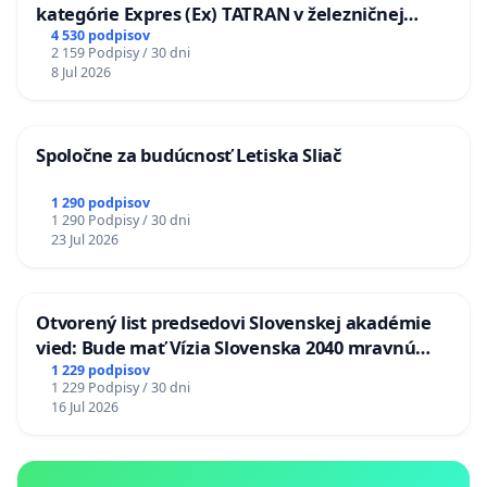
kategórie Expres (Ex) TATRAN v železničnej
stanici Púchov
4 530 podpisov
2 159 Podpisy / 30 dni
8 Jul 2026
Spoločne za budúcnosť Letiska Sliač
1 290 podpisov
1 290 Podpisy / 30 dni
23 Jul 2026
Otvorený list predsedovi Slovenskej akadémie
vied: Bude mať Vízia Slovenska 2040 mravnú
chrbticu?
1 229 podpisov
1 229 Podpisy / 30 dni
16 Jul 2026