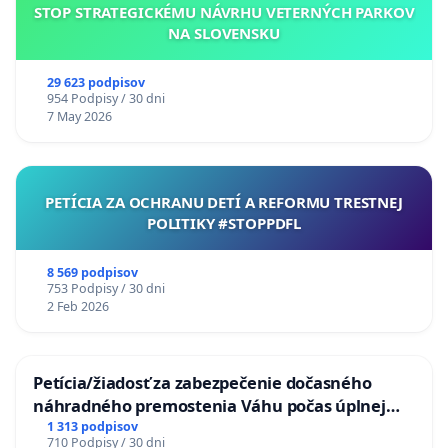
STOP STRATEGICKÉMU NÁVRHU VETERNÝCH PARKOV
NA SLOVENSKU
29 623 podpisov
954 Podpisy / 30 dni
7 May 2026
PETÍCIA ZA OCHRANU DETÍ A REFORMU TRESTNEJ
POLITIKY #STOPPDFL
8 569 podpisov
753 Podpisy / 30 dni
2 Feb 2026
Petícia/žiadosť za zabezpečenie dočasného
náhradného premostenia Váhu počas úplnej
uzávery Vážskeho mosta v Komárne
1 313 podpisov
710 Podpisy / 30 dni