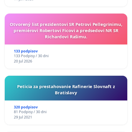
Otvorený list prezidentovi SR Petrovi Pellegrinimu,
premiérovi Robertovi Ficovi a predsedovi NR SR
Richardovi Rašimu.
133 podpisov
133 Podpisy / 30 dni
20 Jul 2026
Peticia za prestahovanie Rafinerie Slovnaft z
Bratislavy
320 podpisov
81 Podpisy / 30 dni
29 Jul 2021