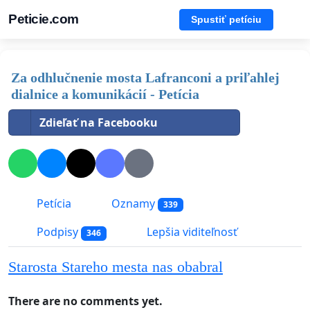
Peticie.com
Spustiť petíciu
Za odhlučnenie mosta Lafranconi a priľahlej
dialnice a komunikácií - Petícia
Zdieľať na Facebooku
Petícia
Oznamy
339
Podpisy
Lepšia viditeľnosť
346
Starosta Stareho mesta nas obabral
There are no comments yet.