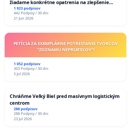
žiadame konkrétne opatrenia na zlepšenie
situácie v školstve
1 923 podpisov
442 Podpisy / 30 dni
21 Jun 2026
PETÍCIA ZA EXEMPLÁRNE POTRESTANIE TVORCOV
"ZOZNAMU NEPRIATEĽOV"!
1 052 podpisov
303 Podpisy / 30 dni
5 Jul 2026
Chráňme Veľký Biel pred masívnym logistickým
centrom
288 podpisov
288 Podpisy / 30 dni
23 Jul 2026