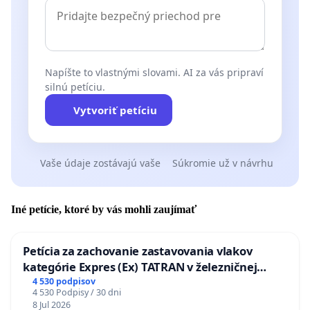
Napíšte to vlastnými slovami. AI za vás pripraví
silnú petíciu.
Vytvoriť petíciu
Vaše údaje zostávajú vaše
Súkromie už v návrhu
Iné petície, ktoré by vás mohli zaujímať
Petícia za zachovanie zastavovania vlakov
kategórie Expres (Ex) TATRAN v železničnej
stanici Púchov
4 530 podpisov
4 530 Podpisy / 30 dni
8 Jul 2026