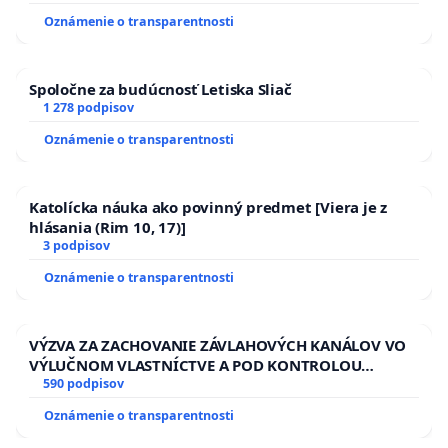
Oznámenie o transparentnosti
Spoločne za budúcnosť Letiska Sliač
1 278 podpisov
Oznámenie o transparentnosti
Katolícka náuka ako povinný predmet [Viera je z
hlásania (Rim 10, 17)]
3 podpisov
Oznámenie o transparentnosti
VÝZVA ZA ZACHOVANIE ZÁVLAHOVÝCH KANÁLOV VO
VÝLUČNOM VLASTNÍCTVE A POD KONTROLOU
SLOVENSKEJ REPUBLIKY & žiadosť na riešenie
590 podpisov
zanedbaného stavu závlahových a odvodňovacích
Oznámenie o transparentnosti
kanálov na Slovensku