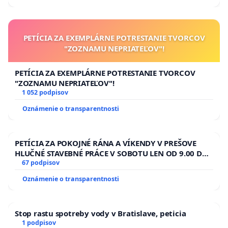
PETÍCIA ZA EXEMPLÁRNE POTRESTANIE TVORCOV
"ZOZNAMU NEPRIATEĽOV"!
PETÍCIA ZA EXEMPLÁRNE POTRESTANIE TVORCOV
"ZOZNAMU NEPRIATEĽOV"!
1 052 podpisov
Oznámenie o transparentnosti
PETÍCIA ZA POKOJNÉ RÁNA A VÍKENDY V PREŠOVE
HLUČNÉ STAVEBNÉ PRÁCE V SOBOTU LEN OD 9.00 DO
13.00 HOD., CEZ PRACOVNÝ TÝŽDEŇ CIEĽ 8.00 – 18.00
67 podpisov
HOD. A PRAVIDELNÁ KONTROLA STAVBY C-AREA NA
Oznámenie o transparentnosti
ĎUMBIERSKEJ/MAGU
Stop rastu spotreby vody v Bratislave, peticia
1 podpisov