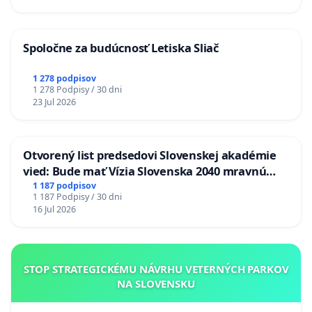
Spoločne za budúcnosť Letiska Sliač
1 278 podpisov
1 278 Podpisy / 30 dni
23 Jul 2026
Otvorený list predsedovi Slovenskej akadémie
vied: Bude mať Vízia Slovenska 2040 mravnú
chrbticu?
1 187 podpisov
1 187 Podpisy / 30 dni
16 Jul 2026
STOP STRATEGICKÉMU NÁVRHU VETERNÝCH PARKOV
NA SLOVENSKU