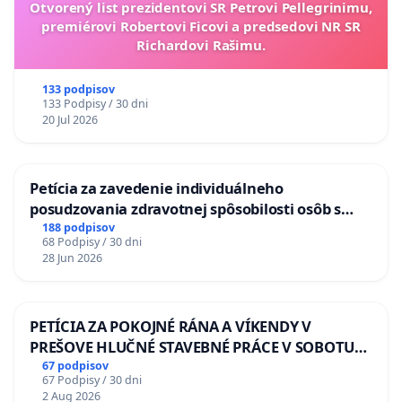
Otvorený list prezidentovi SR Petrovi Pellegrinimu,
premiérovi Robertovi Ficovi a predsedovi NR SR
Richardovi Rašimu.
133 podpisov
133 Podpisy / 30 dni
20 Jul 2026
Petícia za zavedenie individuálneho
posudzovania zdravotnej spôsobilosti osôb s
diabetom 1. a 2. typu pri prijímaní do
188 podpisov
68 Podpisy / 30 dni
Policajného zboru SR
28 Jun 2026
PETÍCIA ZA POKOJNÉ RÁNA A VÍKENDY V
PREŠOVE HLUČNÉ STAVEBNÉ PRÁCE V SOBOTU
LEN OD 9.00 DO 13.00 HOD., CEZ PRACOVNÝ
67 podpisov
67 Podpisy / 30 dni
TÝŽDEŇ CIEĽ 8.00 – 18.00 HOD. A PRAVIDELNÁ
2 Aug 2026