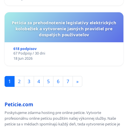
KONTROLA STAVBY C-AREA NA
ĎUMBIERSKEJ/MAGU
Petícia za prehodnotenie legislatívy elektrických
kolobežiek a vytvorenie jasných pravidiel pre
dospelých používateľov
618 podpisov
67 Podpisy / 30 dni
18 Jun 2026
1
2
3
4
5
6
7
»
Peticie.com
Poskytujeme zdarma hosting pre online petície. Vytvorte
profesionálnu online petíciu použítím našej výkonnej služby. Naše
petície sa v médiach spomínajú každý deň, teda vytvorenie petície je