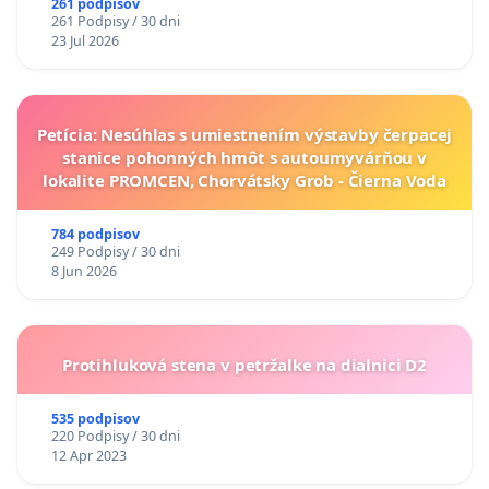
261 podpisov
261 Podpisy / 30 dni
23 Jul 2026
Petícia: Nesúhlas s umiestnením výstavby čerpacej
stanice pohonných hmôt s autoumyvárňou v
lokalite PROMCEN, Chorvátsky Grob - Čierna Voda
784 podpisov
249 Podpisy / 30 dni
8 Jun 2026
Protihluková stena v petržalke na dialnici D2
535 podpisov
220 Podpisy / 30 dni
12 Apr 2023