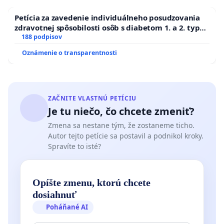
Petícia za zavedenie individuálneho posudzovania
zdravotnej spôsobilosti osôb s diabetom 1. a 2. typu
pri prijímaní do Policajného zboru SR
188 podpisov
Oznámenie o transparentnosti
ZAČNITE VLASTNÚ PETÍCIU
Je tu niečo, čo chcete zmeniť?
Zmena sa nestane tým, že zostaneme ticho.
Autor tejto petície sa postavil a podnikol kroky.
Spravíte to isté?
Opíšte zmenu, ktorú chcete
dosiahnuť
Poháňané AI