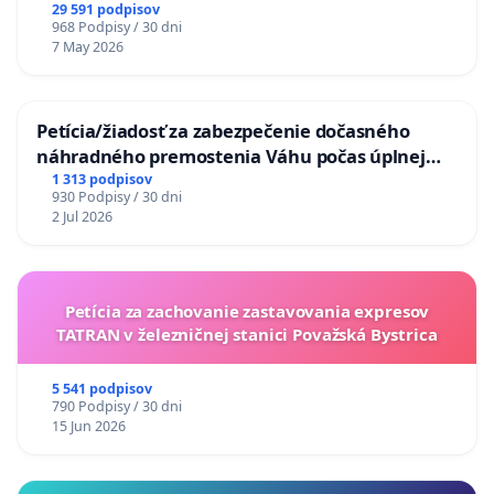
29 591 podpisov
968 Podpisy / 30 dni
7 May 2026
Petícia/žiadosť za zabezpečenie dočasného
náhradného premostenia Váhu počas úplnej
uzávery Vážskeho mosta v Komárne
1 313 podpisov
930 Podpisy / 30 dni
2 Jul 2026
Petícia za zachovanie zastavovania expresov
TATRAN v železničnej stanici Považská Bystrica
5 541 podpisov
790 Podpisy / 30 dni
15 Jun 2026