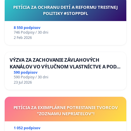
PETÍCIA ZA OCHRANU DETÍ A REFORMU TRESTNEJ
POLITIKY #STOPPDFL
8 550 podpisov
746 Podpisy / 30 dni
2 Feb 2026
VÝZVA ZA ZACHOVANIE ZÁVLAHOVÝCH
KANÁLOV VO VÝLUČNOM VLASTNÍCTVE A POD
KONTROLOU SLOVENSKEJ REPUBLIKY & žiadosť
590 podpisov
590 Podpisy / 30 dni
na riešenie zanedbaného stavu závlahových a
23 Jul 2026
odvodňovacích kanálov na Slovensku
PETÍCIA ZA EXEMPLÁRNE POTRESTANIE TVORCOV
"ZOZNAMU NEPRIATEĽOV"!
1 052 podpisov