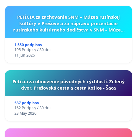
PETÍCIA za zachovanie SNM – Múzea rusínskej
kultúry v Prešove a za nápravu prezentácie
rusínskeho kultúrneho dedičstva v SNM – Múzeu
ukrajinskej kultúry vo Svidníku
1 550 podpisov
195 Podpisy / 30 dni
11 Jun 2026
​Petícia za obnovenie pôvodných rýchlostí: Zelený
dvor, Prešovská cesta a cesta Košice - Šaca
537 podpisov
162 Podpisy / 30 dni
23 May 2026