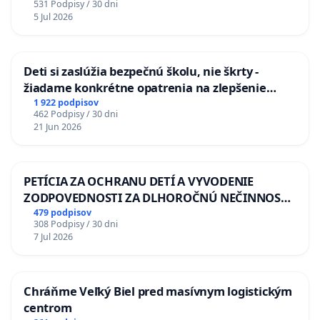
531 Podpisy / 30 dni
5 Jul 2026
Deti si zaslúžia bezpečnú školu, nie škrty -
žiadame konkrétne opatrenia na zlepšenie
situácie v školstve
1 922 podpisov
462 Podpisy / 30 dni
21 Jun 2026
PETÍCIA ZA OCHRANU DETÍ A VYVODENIE
ZODPOVEDNOSTI ZA DLHOROČNÚ NEČINNOSŤ
A ZLYHANIE ŠTÁTU
479 podpisov
308 Podpisy / 30 dni
7 Jul 2026
Chráňme Veľký Biel pred masívnym logistickým
centrom