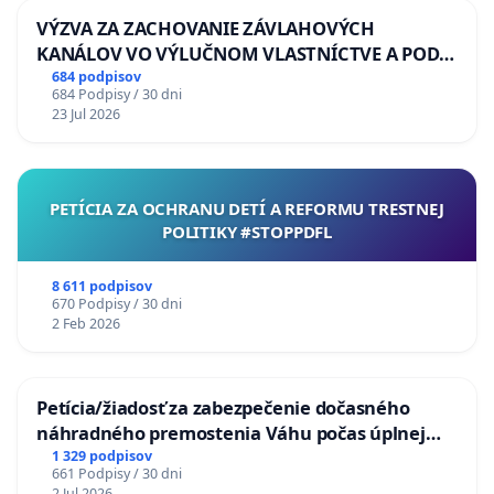
VÝZVA ZA ZACHOVANIE ZÁVLAHOVÝCH
KANÁLOV VO VÝLUČNOM VLASTNÍCTVE A POD
KONTROLOU SLOVENSKEJ REPUBLIKY & žiadosť
684 podpisov
684 Podpisy / 30 dni
na riešenie zanedbaného stavu závlahových a
23 Jul 2026
odvodňovacích kanálov na Slovensku
PETÍCIA ZA OCHRANU DETÍ A REFORMU TRESTNEJ
POLITIKY #STOPPDFL
8 611 podpisov
670 Podpisy / 30 dni
2 Feb 2026
Petícia/žiadosť za zabezpečenie dočasného
náhradného premostenia Váhu počas úplnej
uzávery Vážskeho mosta v Komárne
1 329 podpisov
661 Podpisy / 30 dni
2 Jul 2026