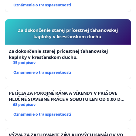
Oznámenie o transparentnosti
Za dokončenie starej prícestnej ťahanovskej
kaplnky v kresťanskom duchu.
Za dokončenie starej prícestnej ťahanovskej
kaplnky v kresťanskom duchu.
35 podpisov
Oznámenie o transparentnosti
PETÍCIA ZA POKOJNÉ RÁNA A VÍKENDY V PREŠOVE
HLUČNÉ STAVEBNÉ PRÁCE V SOBOTU LEN OD 9.00 DO
13.00 HOD., CEZ PRACOVNÝ TÝŽDEŇ CIEĽ 8.00 – 18.00
68 podpisov
HOD. A PRAVIDELNÁ KONTROLA STAVBY C-AREA NA
Oznámenie o transparentnosti
ĎUMBIERSKEJ/MAGU
VÝZVA ZA ZACHOVANIE ZÁVLAHOVÝCH KANÁLOV VO