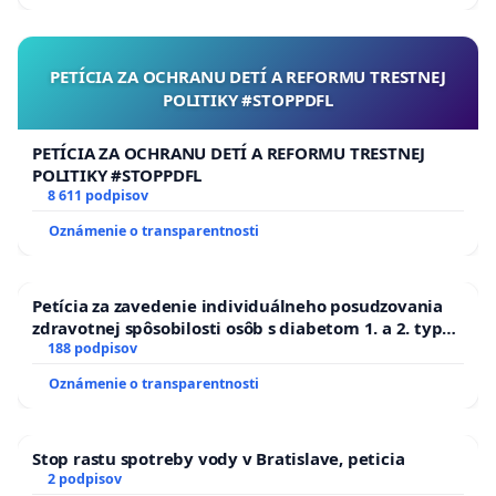
PETÍCIA ZA OCHRANU DETÍ A REFORMU TRESTNEJ
POLITIKY #STOPPDFL
PETÍCIA ZA OCHRANU DETÍ A REFORMU TRESTNEJ
POLITIKY #STOPPDFL
8 611 podpisov
Oznámenie o transparentnosti
Petícia za zavedenie individuálneho posudzovania
zdravotnej spôsobilosti osôb s diabetom 1. a 2. typu
pri prijímaní do Policajného zboru SR
188 podpisov
Oznámenie o transparentnosti
Stop rastu spotreby vody v Bratislave, peticia
2 podpisov