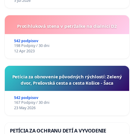
5 Jul 2026
Protihluková stena v petržalke na dialnici D2
542 podpisov
198 Podpisy / 30 dni
12 Apr 2023
​Petícia za obnovenie pôvodných rýchlostí: Zelený
dvor, Prešovská cesta a cesta Košice - Šaca
542 podpisov
167 Podpisy / 30 dni
23 May 2026
PETÍCIA ZA OCHRANU DETÍ A VYVODENIE