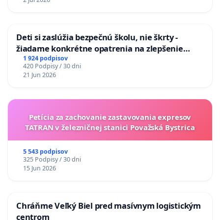
Deti si zaslúžia bezpečnú školu, nie škrty -
žiadame konkrétne opatrenia na zlepšenie
situácie v školstve
1 924 podpisov
420 Podpisy / 30 dni
21 Jun 2026
Petícia za zachovanie zastavovania expresov
TATRAN v železničnej stanici Považská Bystrica
5 543 podpisov
325 Podpisy / 30 dni
15 Jun 2026
Chráňme Veľký Biel pred masívnym logistickým
centrom