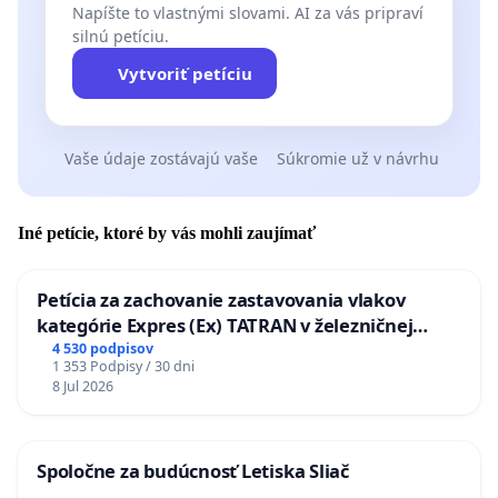
Napíšte to vlastnými slovami. AI za vás pripraví
silnú petíciu.
Vytvoriť petíciu
Vaše údaje zostávajú vaše
Súkromie už v návrhu
Iné petície, ktoré by vás mohli zaujímať
Petícia za zachovanie zastavovania vlakov
kategórie Expres (Ex) TATRAN v železničnej
stanici Púchov
4 530 podpisov
1 353 Podpisy / 30 dni
8 Jul 2026
Spoločne za budúcnosť Letiska Sliač