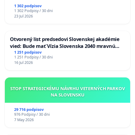
1 302 podpisov
1 302 Podpisy / 30 dni
23 Jul 2026
Otvorený list predsedovi Slovenskej akadémie
vied: Bude mať Vízia Slovenska 2040 mravnú
chrbticu?
1 251 podpisov
1 251 Podpisy / 30 dni
16 Jul 2026
STOP STRATEGICKÉMU NÁVRHU VETERNÝCH PARKOV
NA SLOVENSKU
29 716 podpisov
976 Podpisy / 30 dni
7 May 2026