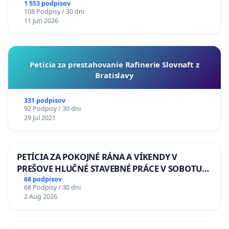
1 553 podpisov
108 Podpisy / 30 dni
11 Jun 2026
Peticia za prestahovanie Rafinerie Slovnaft z
Bratislavy
331 podpisov
92 Podpisy / 30 dni
29 Jul 2021
PETÍCIA ZA POKOJNÉ RÁNA A VÍKENDY V
PREŠOVE HLUČNÉ STAVEBNÉ PRÁCE V SOBOTU
LEN OD 9.00 DO 13.00 HOD., CEZ PRACOVNÝ
68 podpisov
68 Podpisy / 30 dni
TÝŽDEŇ CIEĽ 8.00 – 18.00 HOD. A PRAVIDELNÁ
2 Aug 2026
KONTROLA STAVBY C-AREA NA
ĎUMBIERSKEJ/MAGU