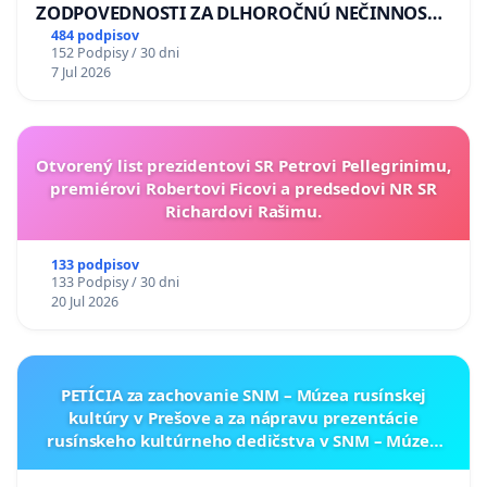
ZODPOVEDNOSTI ZA DLHOROČNÚ NEČINNOSŤ
A ZLYHANIE ŠTÁTU
484 podpisov
152 Podpisy / 30 dni
7 Jul 2026
Otvorený list prezidentovi SR Petrovi Pellegrinimu,
premiérovi Robertovi Ficovi a predsedovi NR SR
Richardovi Rašimu.
133 podpisov
133 Podpisy / 30 dni
20 Jul 2026
PETÍCIA za zachovanie SNM – Múzea rusínskej
kultúry v Prešove a za nápravu prezentácie
rusínskeho kultúrneho dedičstva v SNM – Múzeu
ukrajinskej kultúry vo Svidníku