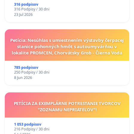
316 podpisov
316 Podpisy / 30 dni
23 Jul 2026
Petícia: Nesúhlas s umiestnením výstavby čerpacej
stanice pohonných hmôt s autoumyvárňou v
lokalite PROMCEN, Chorvátsky Grob - Čierna Voda
785 podpisov
250 Podpisy / 30 dni
8 Jun 2026
PETÍCIA ZA EXEMPLÁRNE POTRESTANIE TVORCOV
"ZOZNAMU NEPRIATEĽOV"!
1 053 podpisov
216 Podpisy / 30 dni