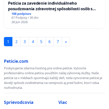
Petícia za zavedenie individuálneho
posudzovania zdravotnej spôsobilosti osôb s
diabetom 1. a 2. typu pri prijímaní do
188 podpisov
67 Podpisy / 30 dni
Policajného zboru SR
28 Jun 2026
1
2
3
4
5
6
7
»
Peticie.com
Poskytujeme zdarma hosting pre online petície. Vytvorte
profesionálnu online petíciu použítím našej výkonnej služby. Naše
petície sa v médiach spomínajú každý deň, teda vytvorenie petície je
skvelý spôsob zviditelnenia na verejnosti aj pred ľudmi, ktorí robia
rozhodnutia.
Sprievodcovia
Viac