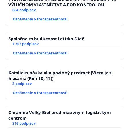
VÝLUČNOM VLASTNÍCTVE A POD KONTROLOU
SLOVENSKEJ REPUBLIKY & žiadosť na riešenie
684 podpisov
zanedbaného stavu závlahových a odvodňovacích
Oznámenie o transparentnosti
kanálov na Slovensku
Spoločne za budúcnosť Letiska Sliač
1 302 podpisov
Oznámenie o transparentnosti
Katolícka náuka ako povinný predmet [Viera je z
hlásania (Rim 10, 17)]
3 podpisov
Oznámenie o transparentnosti
Chráňme Veľký Biel pred masívnym logistickým
centrom
316 podpisov