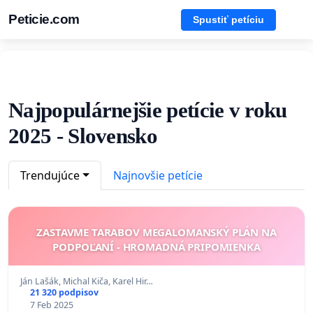
Peticie.com
Spustiť petíciu
Najpopulárnejšie petície v roku
2025 - Slovensko
Trendujúce
Najnovšie petície
ZASTAVME TARABOV MEGALOMANSKÝ PLÁN NA
PODPOĽANÍ - HROMADNÁ PRIPOMIENKA
Ján Lašák, Michal Kiča, Karel Hir…
21 320 podpisov
7 Feb 2025