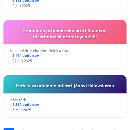
6 193 podpisov
2 Jun 2025
Hromadná pripomienka proti finančnej
diskriminácii neštátnych škôl
INESS Inštitút ekonomických a spo…
5 464 podpisov
27 Jun 2025
Petícia za udelenie milosti Jánovi Káľavskému
Peter Tóth
5 382 podpisov
6 Mar 2025