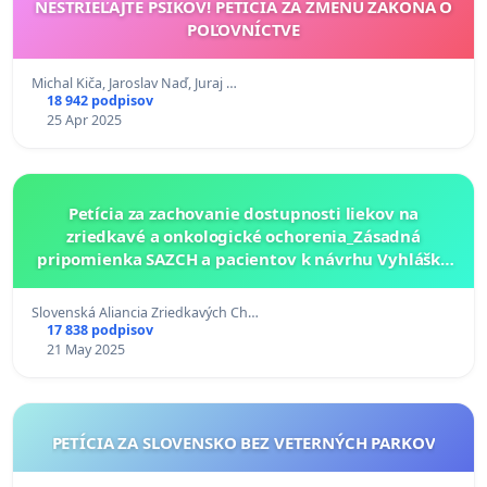
NESTRIEĽAJTE PSÍKOV! PETÍCIA ZA ZMENU ZÁKONA O
POĽOVNÍCTVE
Michal Kiča, Jaroslav Naď, Juraj …
18 942 podpisov
25 Apr 2025
Petícia za zachovanie dostupnosti liekov na
zriedkavé a onkologické ochorenia_Zásadná
pripomienka SAZCH a pacientov k návrhu Vyhlášky
pre stanovenie prahovej hodnoty posudzovaného
lieku
Slovenská Aliancia Zriedkavých Ch…
17 838 podpisov
21 May 2025
PETÍCIA ZA SLOVENSKO BEZ VETERNÝCH PARKOV