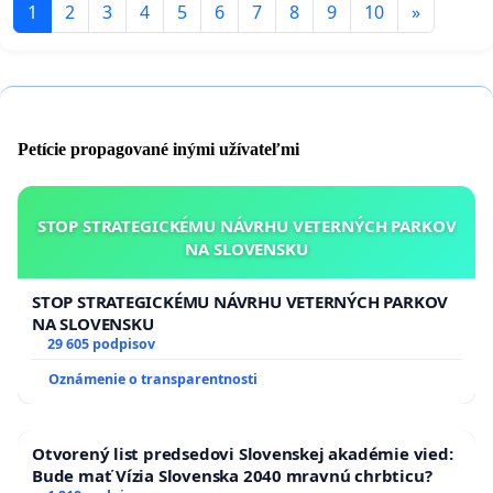
1
2
3
4
5
6
7
8
9
10
»
Petície propagované inými užívateľmi
STOP STRATEGICKÉMU NÁVRHU VETERNÝCH PARKOV
NA SLOVENSKU
STOP STRATEGICKÉMU NÁVRHU VETERNÝCH PARKOV
NA SLOVENSKU
29 605 podpisov
Oznámenie o transparentnosti
Otvorený list predsedovi Slovenskej akadémie vied:
Bude mať Vízia Slovenska 2040 mravnú chrbticu?