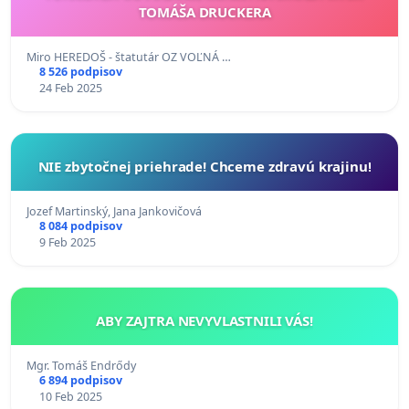
TOMÁŠA DRUCKERA
Miro HEREDOŠ - štatutár OZ VOĽNÁ …
8 526 podpisov
24 Feb 2025
NIE zbytočnej priehrade! Chceme zdravú krajinu!
Jozef Martinský, Jana Jankovičová
8 084 podpisov
9 Feb 2025
ABY ZAJTRA NEVYVLASTNILI VÁS!
Mgr. Tomáš Endrődy
6 894 podpisov
10 Feb 2025