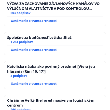
VÝZVA ZA ZACHOVANIE ZÁVLAHOVÝCH KANÁLOV VO
VÝLUČNOM VLASTNÍCTVE A POD KONTROLOU
SLOVENSKEJ REPUBLIKY & žiadosť na riešenie
603 podpisov
zanedbaného stavu závlahových a odvodňovacích
Oznámenie o transparentnosti
kanálov na Slovensku
Spoločne za budúcnosť Letiska Sliač
1 284 podpisov
Oznámenie o transparentnosti
Katolícka náuka ako povinný predmet [Viera je z
hlásania (Rim 10, 17)]
3 podpisov
Oznámenie o transparentnosti
Chráňme Veľký Biel pred masívnym logistickým
centrom
266 podpisov