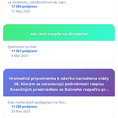
za_slovensku_zem@centrum.sk
; zapr…
17 385 podpisov
12 May 2025
Ani cent navyše na zbrojenie!
Zjednotení za mier
11 307 podpisov
6 Mar 2025
Hromadná pripomienka k návrhu nariadenia vlády
SR, ktorým sa ustanovujú podrobnosti rozpisu
finančných prostriedkov zo štátneho rozpočtu pre
školy a školské zariadenia
Zväz maďarských pedagógov na Slov…
11 250 podpisov
20 Nov 2025