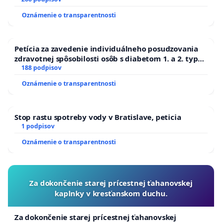
Oznámenie o transparentnosti
Petícia za zavedenie individuálneho posudzovania
zdravotnej spôsobilosti osôb s diabetom 1. a 2. typu
pri prijímaní do Policajného zboru SR
188 podpisov
Oznámenie o transparentnosti
Stop rastu spotreby vody v Bratislave, peticia
1 podpisov
Oznámenie o transparentnosti
Za dokončenie starej prícestnej ťahanovskej
kaplnky v kresťanskom duchu.
Za dokončenie starej prícestnej ťahanovskej