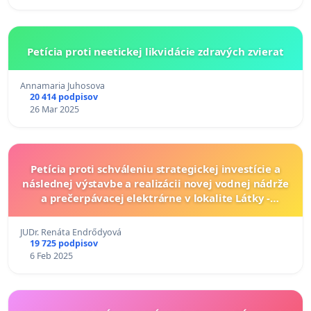
Petícia proti neetickej likvidácie zdravých zvierat
Annamaria Juhosova
20 414 podpisov
26 Mar 2025
Petícia proti schváleniu strategickej investície a
následnej výstavbe a realizácii novej vodnej nádrže
a prečerpávacej elektrárne v lokalite Látky -
Čechánky
JUDr. Renáta Endrődyová
19 725 podpisov
6 Feb 2025