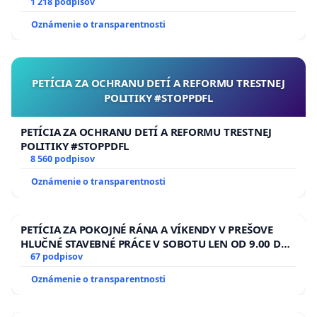
1 218 podpisov
Oznámenie o transparentnosti
PETÍCIA ZA OCHRANU DETÍ A REFORMU TRESTNEJ
POLITIKY #STOPPDFL
PETÍCIA ZA OCHRANU DETÍ A REFORMU TRESTNEJ
POLITIKY #STOPPDFL
8 560 podpisov
Oznámenie o transparentnosti
PETÍCIA ZA POKOJNÉ RÁNA A VÍKENDY V PREŠOVE
HLUČNÉ STAVEBNÉ PRÁCE V SOBOTU LEN OD 9.00 DO
13.00 HOD., CEZ PRACOVNÝ TÝŽDEŇ CIEĽ 8.00 – 18.00
67 podpisov
HOD. A PRAVIDELNÁ KONTROLA STAVBY C-AREA NA
Oznámenie o transparentnosti
ĎUMBIERSKEJ/MAGU