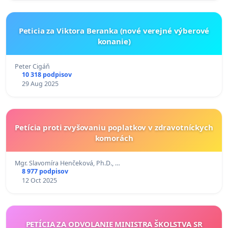
Peticia za Viktora Beranka (nové verejné výberové
konanie)
Peter Cigáň
10 318 podpisov
29 Aug 2025
Petícia proti zvyšovaniu poplatkov v zdravotníckych
komorách
Mgr. Slavomíra Henčeková, Ph.D., …
8 977 podpisov
12 Oct 2025
PETÍCIA ZA ODVOLANIE MINISTRA ŠKOLSTVA SR