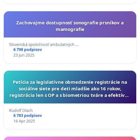
Zachovajme dostupnosť sonografie prsníkov a
mamografie
Slovenská spoločnosť ambulatných …
6 798 podpisov
23 Jun 2025
Petícia za legislatívne obmedzenie registrácie na
sociálne siete pre deti mladšie ako 16 rokov,
registrácia len s OP a s biometriou tváre a efektívne
riešenie obchádzania pravidiel
Rudolf Olach
6 783 podpisov
16 Apr 2025