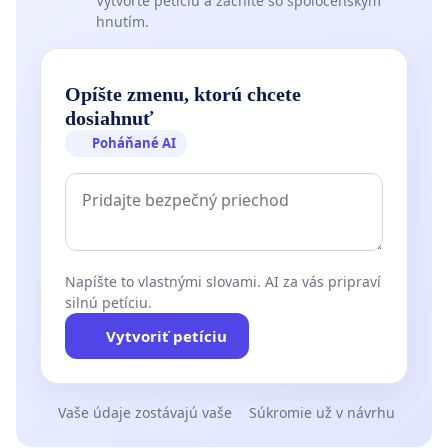
Vytvorte petíciu a začnite so spoločenským
hnutím.
Opíšte zmenu, ktorú chcete
dosiahnuť
Poháňané AI
Napíšte to vlastnými slovami. AI za vás pripraví
silnú petíciu.
Vytvoriť petíciu
Vaše údaje zostávajú vaše
Súkromie už v návrhu