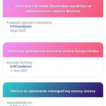
Otvorený list vláde Slovenskej republiky od
zamestnancov rezortu školstva
Podpísaní signatári a signatárky
6 514 podpisov
24 Jan 2025
Petícia za odstúpenie ministra vnútra Šutaja Eštoka
Branislav Gröhling
6 507 podpisov
11 Nov 2025
Petícia za zastavenie nebezpečnej zmeny ústavy
Ivana Zelizňáková