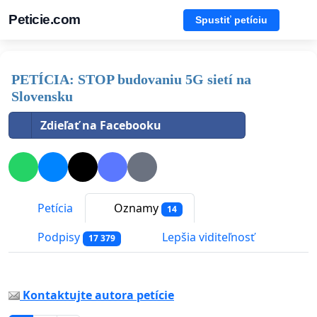
Peticie.com
Spustiť petíciu
PETÍCIA: STOP budovaniu 5G sietí na
Slovensku
Zdieľať na Facebooku
Petícia
Oznamy
14
Podpisy
Lepšia viditeľnosť
17 379
Kontaktujte autora petície