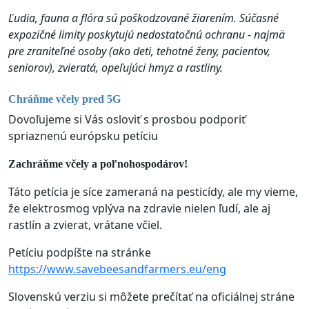
Ľudia, fauna a flóra sú poškodzované žiarením. Súčasné
expozičné limity poskytujú nedostatočnú ochranu - najmä
pre zraniteľné osoby (ako deti, tehotné ženy, pacientov,
seniorov), zvieratá, opeľujúci hmyz a rastliny.
Chráňme včely pred 5G
Dovoľujeme si Vás osloviť s prosbou podporiť
spriaznenú európsku petíciu
Zachráňme včely a poľnohospodárov!
Táto petícia je síce zameraná na pesticídy, ale my vieme,
že elektrosmog vplýva na zdravie nielen ľudí, ale aj
rastlín a zvierat, vrátane včiel.
Petíciu podpíšte na stránke
https://www.savebeesandfarmers.eu/eng
Slovenskú verziu si môžete prečítať na oficiálnej stráne