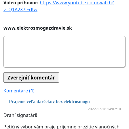
Video príhovor:
https://www.youtube.com/watch?
v=Q1A2X7lFrKw
www.elektrosmogazdravie.sk
Komentáre (
1
)
Prajeme veľa darčekov bez elektrosmogu
2022-12-16 14:02:10
Drahí signatári!
Petičný výbor vám praje príjemné prežitie vianočných