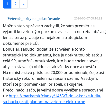
1
2
»
2026-06-07 08:16:32
Veterné parky na pokračovanie
Možno ste v správach zachytili, že sám premiér sa
vyjadril ku veterným parkom, vraj sa ich netreba obávať,
len sa teraz pracuje na nejakom strategickom
dokumente pre EÚ.
Bohužiaľ, zabudol dodať, že schválenie tohto
strategického dokumentu, kde je dotknutou oblasťou
celá SR, umožní komukoľvek, kto bude chcieť stavať,
aby ich staval (a obídu sa tak všetky obce a mestá)
Na ministerstvo prišlo asi 20,000 pripomienok, čo je asi
historický rekord nielen na našom území. Všetkým,
ktorí ste pripomienkami prispeli, ďakujeme.
Prečo, načo, začo, je veľmi dobre vyvážene spracované
tu:
https://marker.sk/clanky/1465/7-dni-v-kocke-ludia-
sa-buria-proti-planom-na-veterne-elektrarne