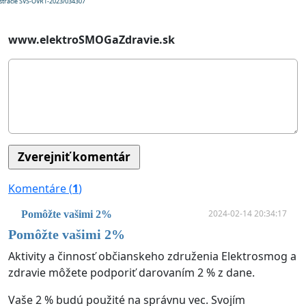
istrácie SVS-OVR1-2023/034307
www.elektroSMOGaZdravie.sk
Komentáre (
1
)
2024-02-14 20:34:17
Pomôžte vašimi 2%
Pomôžte vašimi 2%
Aktivity a činnosť občianskeho združenia Elektrosmog a
zdravie môžete podporiť darovaním 2 % z dane.
Vaše 2 % budú použité na správnu vec. Svojím