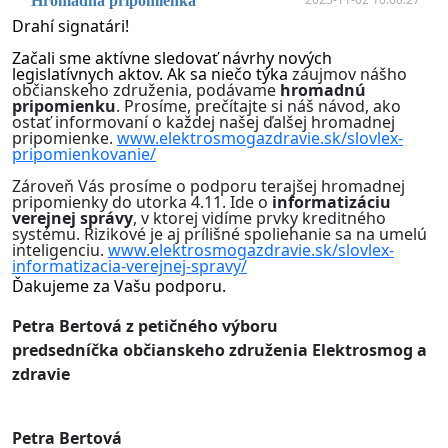
Hromadná pripomienka
Drahí signatári!
Začali sme aktívne sledovať návrhy nových
legislatívnych aktov. Ak sa niečo týka
záujmov nášho
občianskeho združenia, podávame
hromadnú
pripomienku
. Prosíme, prečítajte si náš návod, ako
ostať informovaní o každej našej ďalšej hromadnej
pripomienke.
www.elektrosmogazdravie.sk/slovlex-
pripomienkovanie/
Zároveň Vás prosíme o podporu terajšej hromadnej
pripomienky do utorka 4.11. Ide o
informatizáciu
verejnej správy
, v ktorej vidíme prvky kreditného
systému. Rizikové je aj prílišné spoliehanie sa na umelú
inteligenciu.
www.elektrosmogazdravie.sk/slovlex-
informatizacia-verejnej-spravy/
Ďakujeme za
Vašu podporu.
Petra Bertová z petičného výboru
predsedníčka občianskeho združenia Elektrosmog a
zdravie
Petra Bertová