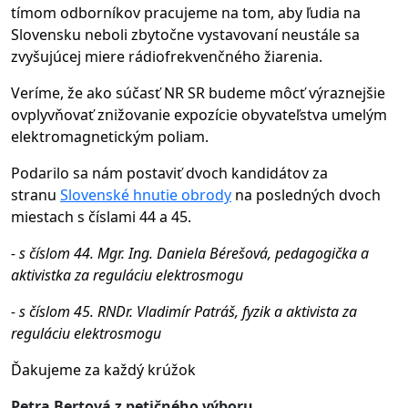
tímom odborníkov pracujeme na tom, aby ľudia na
Slovensku neboli zbytočne vystavovaní neustále sa
zvyšujúcej miere rádiofrekvenčného žiarenia.
Veríme, že ako súčasť NR SR budeme môcť výraznejšie
ovplyvňovať znižovanie expozície obyvateľstva umelým
elektromagnetickým poliam.
Podarilo sa nám postaviť dvoch kandidátov za
stranu
Slovenské hnutie obrody
na posledných dvoch
miestach s číslami 44 a 45.
- s číslom 44. Mgr. Ing. Daniela Bérešová, pedagogička a
aktivistka za reguláciu elektrosmogu
- s číslom 45. RNDr. Vladimír Patráš, fyzik a aktivista za
reguláciu elektrosmogu
Ďakujeme za každý krúžok
Petra Bertová z petičného výboru