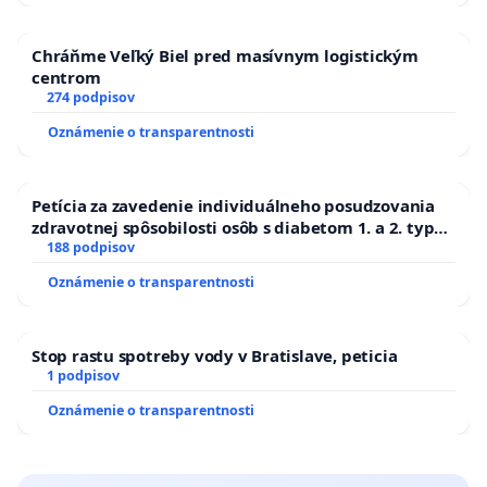
Chráňme Veľký Biel pred masívnym logistickým
centrom
274 podpisov
Oznámenie o transparentnosti
Petícia za zavedenie individuálneho posudzovania
zdravotnej spôsobilosti osôb s diabetom 1. a 2. typu
pri prijímaní do Policajného zboru SR
188 podpisov
Oznámenie o transparentnosti
Stop rastu spotreby vody v Bratislave, peticia
1 podpisov
Oznámenie o transparentnosti