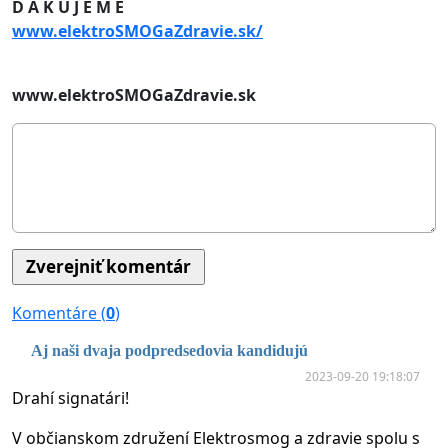
Ď A K U J E M E
www.elektro
SMOG
a
Z
dravie.sk/
www.elektroSMOGaZdravie.sk
Komentáre (
0
)
Aj naši dvaja podpredsedovia kandidujú
2023-09-20 19:18:07
Drahí signatári!
V občianskom združení Elektrosmog a zdravie spolu s