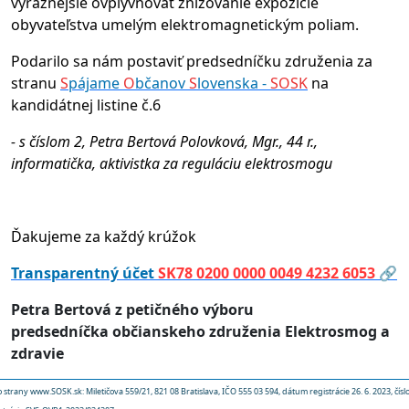
výraznejšie ovplyvňovať znižovanie expozície
obyvateľstva umelým elektromagnetickým poliam.
Podarilo sa nám postaviť predsedníčku združenia za
stranu
S
pájame
O
bčanov
S
lovenska -
SOSK
na
kandidátnej listine č.6
- s číslom 2, Petra Bertová Polovková, Mgr., 44 r.,
informatička, aktivistka za reguláciu elektrosmogu
Ďakujeme za každý krúžok
Transparentný účet
SK78 0200 0000 0049 4232 6053
🔗
Petra Bertová z petičného výboru
predsedníčka občianskeho združenia Elektrosmog a
zdravie
o strany www.SOSK.sk: Miletičova 559/21, 821 08 Bratislava, IČO 555 03 594, dátum registrácie 26. 6. 2023, čísl