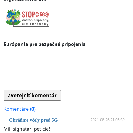
Európania pre bezpečné pripojenia
Komentáre (
0
)
2021-08-26 21:05:39
Chráňme včely pred 5G
Milí signatári petície!