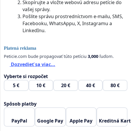
Skopírujte a vložte webovú adresu petície do
vašej správy.
Pošlite správu prostredníctvom e-mailu, SMS,
Facebooku, WhatsAppu, X, Instagramu a
LinkedInu.
Platená reklama
Peticie.com bude propagovať túto petíciu
3,000
ľuďom.
Dozvedieť sa viac...
Vyberte si rozpočet
5 €
10 €
20 €
40 €
80 €
Spôsob platby
PayPal
Google Pay
Apple Pay
Kreditná Kar