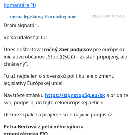
Komentáre (
1
)
2022-03-01 07:14:15
zmena legislatívy Európskej únie
Drahí signatári.
Veľká udalosť je tu!
Dnes odštartoval
ročný zber podpisov
pre európsku
iniciatívu občanov „Stop (((5G))) – Zostaň pripojený, ale
chránený“.
Tu už nejde len o slovenskú politiku, ale o zmenu
legislatívy Európskej únie!
Navštívte stránku
https://signstop5g.eu/sk
a pridajte
svoj podpis aj do tejto celoeurópskej petície.
Držme si palce a prajeme si čo najviac podpisov.
Petra Bertová z petičného výboru
organizátorka EIO