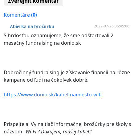
Komentáre (
0
)
2022-07-26 06:45:06
Zbierka na brožúrku
S hrdosťou oznamujeme, že sme odštartovali 2
mesačný fundraising na donio.sk
Dobročinný fundraising je získavanie financií na rôzne
kampane od ľudí na čokoľvek dobré.
https://www.donio.sk/kabel-namiesto-wifi
Prispejte aj Vy na tlač informačnej brožúrky pre školy s
názvom "
Wi-Fi ? Ďakujem, radšej kábel.
"