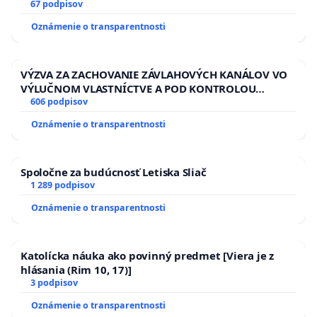
13.00 HOD., CEZ PRACOVNÝ TÝŽDEŇ CIEĽ 8.00 – 18.00
67 podpisov
HOD. A PRAVIDELNÁ KONTROLA STAVBY C-AREA NA
Oznámenie o transparentnosti
ĎUMBIERSKEJ/MAGU
VÝZVA ZA ZACHOVANIE ZÁVLAHOVÝCH KANÁLOV VO
VÝLUČNOM VLASTNÍCTVE A POD KONTROLOU
SLOVENSKEJ REPUBLIKY & žiadosť na riešenie
606 podpisov
zanedbaného stavu závlahových a odvodňovacích
Oznámenie o transparentnosti
kanálov na Slovensku
Spoločne za budúcnosť Letiska Sliač
1 289 podpisov
Oznámenie o transparentnosti
Katolícka náuka ako povinný predmet [Viera je z
hlásania (Rim 10, 17)]
3 podpisov
Oznámenie o transparentnosti