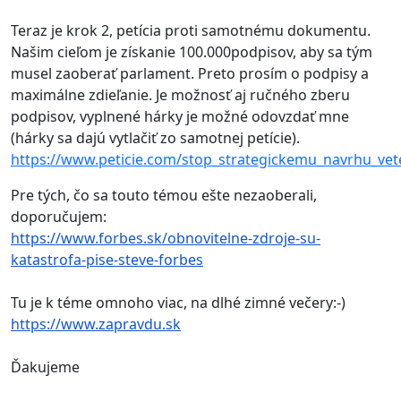
Teraz je krok 2, petícia proti samotnému dokumentu.
Našim cieľom je získanie 100.000podpisov, aby sa tým
musel zaoberať parlament. Preto prosím o podpisy a
maximálne zdieľanie. Je možnosť aj ručného zberu
podpisov, vyplnené hárky je možné odovzdať mne
(hárky sa dajú vytlačiť zo samotnej petície).
https://www.peticie.com/stop_strategickemu_navrhu_ve
Pre tých, čo sa touto témou ešte nezaoberali,
doporučujem:
https://www.forbes.sk/obnovitelne-zdroje-su-
katastrofa-pise-steve-forbes
Tu je k téme omnoho viac, na dlhé zimné večery:-)
https://www.zapravdu.sk
Ďakujeme