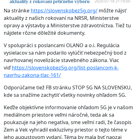
2020-07-18 21:16:00
aktuality z rokovaní petičného výboru
Na stránke
https://slovenskobez5g.org/
môžte nájsť
aktuality z našich rokovaní na NRSR, Ministerstve
opravy a výstavby a Ministerstve zdravotníctva. Tiež tu
nájdete rôzne dôležité dokumenty.
V spolupráci s poslancami OLANO a o.i. Regulácia
vysielacov sa nám podarilo vylúčiť nebezpečný bod z
navrhovanej novelizácie stavebného zákona. Viac
viď
https://slovenskobez5g.org/list-poslancom-k-
navrhu-zakona-tlac-161/
Odporúčame tiež FB stránku STOP 5G NA SLOVENSKU,
kde sa snažíme zachytiť všetky novinky ohľadom 5G.
Keďže objektívne informovanie ohľadom 5G je v našom
mediálnom priestore veľmi náročné, teda ak sa
poukazuje na jeho negatíva, sme veľmi radi, že časopis
Zem a Vek vyhradil exkluzívny priestor o tejto téme v
jeho augustovom vydaní. Téma by mala byť naozaj