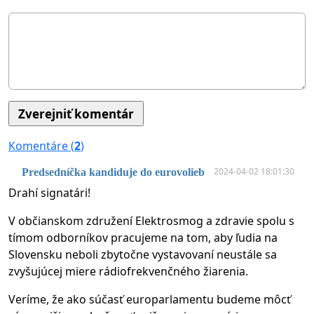
Komentáre (
2
)
2024-04-02 18:01:30
Predsedníčka kandiduje do eurovolieb
Drahí signatári!
V občianskom združení Elektrosmog a zdravie spolu s
tímom odborníkov pracujeme na tom, aby ľudia na
Slovensku neboli zbytočne vystavovaní neustále sa
zvyšujúcej miere rádiofrekvenčného žiarenia.
Veríme, že ako súčasť europarlamentu budeme môcť