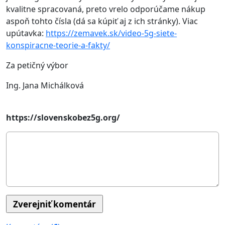
kvalitne spracovaná, preto vrelo odporúčame nákup
aspoň tohto čísla (dá sa kúpiť aj z ich stránky). Viac
upútavka:
https://zemavek.sk/video-5g-siete-
konspiracne-teorie-a-fakty/
Za petičný výbor
Ing. Jana Michálková
https://slovenskobez5g.org/