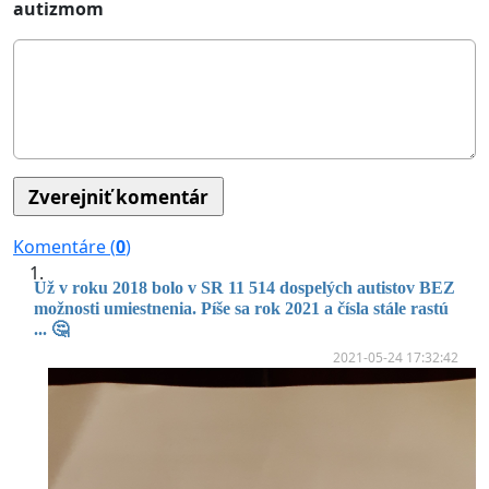
autizmom
Komentáre (
0
)
Už v roku 2018 bolo v SR 11 514 dospelých autistov BEZ
možnosti umiestnenia. Píše sa rok 2021 a čísla stále rastú
... 🤔
2021-05-24 17:32:42