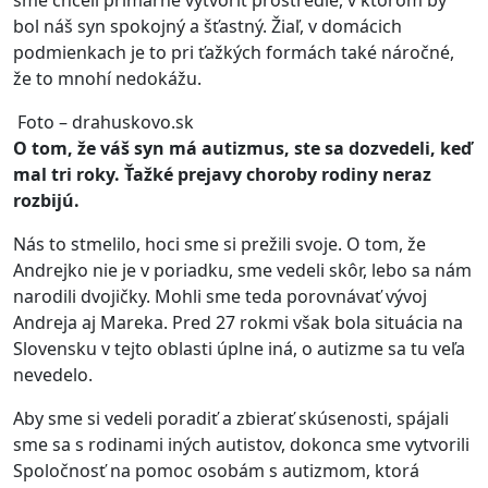
sme chceli primárne vytvoriť prostredie, v ktorom by
bol náš syn spokojný a šťastný. Žiaľ, v domácich
podmienkach je to pri ťažkých formách také náročné,
že to mnohí nedokážu.
Foto – drahuskovo.sk
O tom, že váš syn má autizmus, ste sa dozvedeli, keď
mal tri roky. Ťažké prejavy choroby rodiny neraz
rozbijú.
Nás to stmelilo, hoci sme si prežili svoje. O tom, že
Andrejko nie je v poriadku, sme vedeli skôr, lebo sa nám
narodili dvojičky. Mohli sme teda porovnávať vývoj
Andreja aj Mareka. Pred 27 rokmi však bola situácia na
Slovensku v tejto oblasti úplne iná, o autizme sa tu veľa
nevedelo.
Aby sme si vedeli poradiť a zbierať skúsenosti, spájali
sme sa s rodinami iných autistov, dokonca sme vytvorili
Spoločnosť na pomoc osobám s autizmom, ktorá