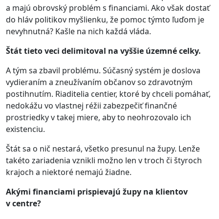
a majú obrovský problém s financiami. Ako však dostať
do hláv politikov myšlienku, že pomoc týmto ľuďom je
nevyhnutná? Kašle na nich každá vláda.
Štát tieto veci delimitoval na vyššie územné celky.
A tým sa zbavil problému. Súčasný systém je doslova
vydieraním a zneužívaním občanov so zdravotným
postihnutím. Riaditelia centier, ktoré by chceli pomáhať,
nedokážu vo vlastnej réžii zabezpečiť finančné
prostriedky v takej miere, aby to neohrozovalo ich
existenciu.
Štát sa o nič nestará, všetko presunul na župy. Lenže
takéto zariadenia vznikli možno len v troch či štyroch
krajoch a niektoré nemajú žiadne.
Akými financiami prispievajú župy na klientov
v centre?