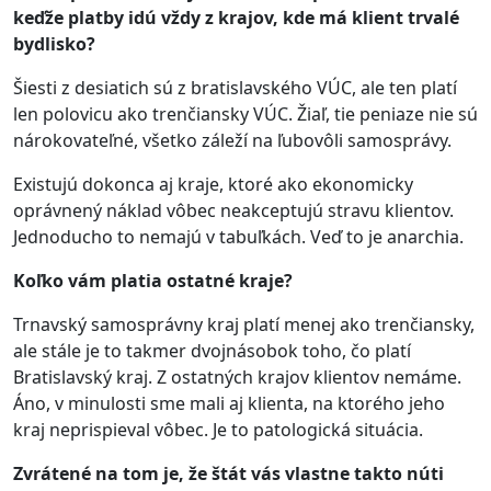
keďže platby idú vždy z krajov, kde má klient trvalé
bydlisko?
Šiesti z desiatich sú z bratislavského VÚC, ale ten platí
len polovicu ako trenčiansky VÚC. Žiaľ, tie peniaze nie sú
nárokovateľné, všetko záleží na ľubovôli samosprávy.
Existujú dokonca aj kraje, ktoré ako ekonomicky
oprávnený náklad vôbec neakceptujú stravu klientov.
Jednoducho to nemajú v tabuľkách. Veď to je anarchia.
Koľko vám platia ostatné kraje?
Trnavský samosprávny kraj platí menej ako trenčiansky,
ale stále je to takmer dvojnásobok toho, čo platí
Bratislavský kraj. Z ostatných krajov klientov nemáme.
Áno, v minulosti sme mali aj klienta, na ktorého jeho
kraj neprispieval vôbec. Je to patologická situácia.
Zvrátené na tom je, že štát vás vlastne takto núti