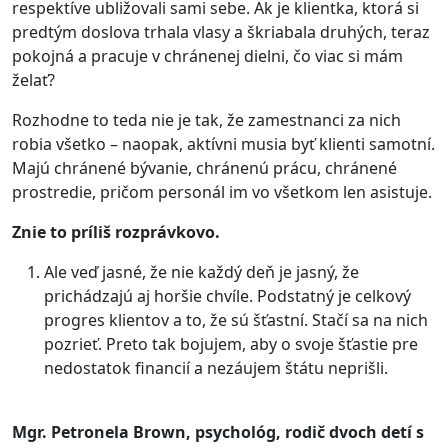
respektíve ubližovali sami sebe. Ak je klientka, ktorá si
predtým doslova trhala vlasy a škriabala druhých, teraz
pokojná a pracuje v chránenej dielni, čo viac si mám
želať?
Rozhodne to teda nie je tak, že zamestnanci za nich
robia všetko – naopak, aktívni musia byť klienti samotní.
Majú chránené bývanie, chránenú prácu, chránené
prostredie, pričom personál im vo všetkom len asistuje.
Znie to príliš rozprávkovo.
Ale veď jasné, že nie každý deň je jasný, že
prichádzajú aj horšie chvíle. Podstatný je celkový
progres klientov a to, že sú šťastní. Stačí sa na nich
pozrieť. Preto tak bojujem, aby o svoje šťastie pre
nedostatok financií a nezáujem štátu neprišli.
Mgr. Petronela Brown, psychológ, rodič dvoch detí s