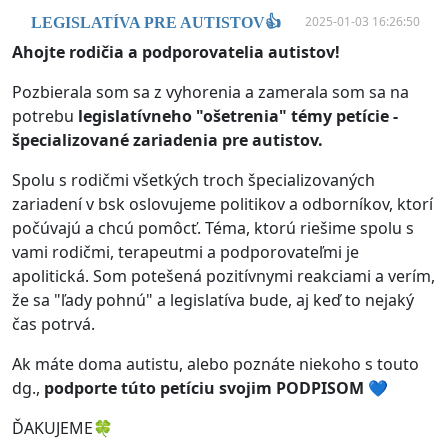
2025-01-03 16:26:50
LEGISLATÍVA PRE AUTISTOV👍
Ahojte rodičia a podporovatelia autistov!
Pozbierala som sa z vyhorenia a zamerala som sa na
potrebu
legislatívneho "ošetrenia" témy petície -
špecializované zariadenia pre autistov.
Spolu s rodičmi všetkých troch špecializovaných
zariadení v bsk oslovujeme politikov a odborníkov, ktorí
počúvajú a chcú pomôcť. Téma, ktorú riešime spolu s
vami rodičmi, terapeutmi a podporovateľmi je
apolitická. Som potešená pozitívnymi reakciami a verím,
že sa "ľady pohnú" a legislatíva bude, aj keď to nejaký
čas potrvá.
Ak máte doma autistu, alebo poznáte niekoho s touto
dg.,
podporte túto petíciu svojim PODPISOM 💙
ĎAKUJEME🍀