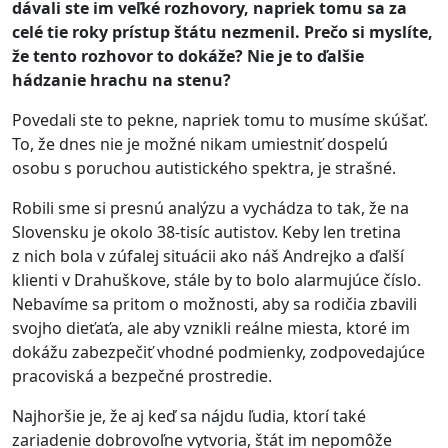
dávali ste im veľké rozhovory, napriek tomu sa za
celé tie roky prístup štátu nezmenil. Prečo si myslíte,
že tento rozhovor to dokáže? Nie je to ďalšie
hádzanie hrachu na stenu?
Povedali ste to pekne, napriek tomu to musíme skúšať.
To, že dnes nie je možné nikam umiestniť dospelú
osobu s poruchou autistického spektra, je strašné.
Robili sme si presnú analýzu a vychádza to tak, že na
Slovensku je okolo 38-tisíc autistov. Keby len tretina
z nich bola v zúfalej situácii ako náš Andrejko a ďalší
klienti v Drahuškove, stále by to bolo alarmujúce číslo.
Nebavíme sa pritom o možnosti, aby sa rodičia zbavili
svojho dieťaťa, ale aby
vznikli reálne miesta, ktoré im
dokážu zabezpečiť vhodné podmienky, zodpovedajúce
pracoviská a bezpečné prostredie.
Najhoršie je, že aj keď sa nájdu ľudia, ktorí také
zariadenie dobrovoľne vytvoria, štát im nepomôže