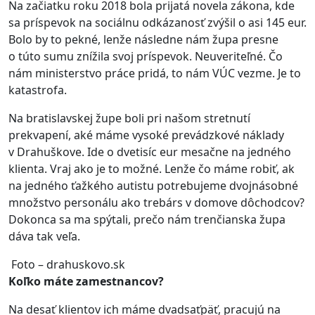
Na začiatku roku 2018 bola prijatá novela zákona, kde
sa príspevok na sociálnu odkázanosť zvýšil o asi 145 eur.
Bolo by to pekné, lenže následne nám župa presne
o túto sumu znížila svoj príspevok. Neuveriteľné. Čo
nám ministerstvo práce pridá, to nám VÚC vezme. Je to
katastrofa.
Na bratislavskej župe boli pri našom stretnutí
prekvapení, aké máme vysoké prevádzkové náklady
v Drahuškove. Ide o dvetisíc eur mesačne na jedného
klienta. Vraj ako je to možné. Lenže čo máme robiť, ak
na jedného ťažkého autistu potrebujeme dvojnásobné
množstvo personálu ako trebárs v domove dôchodcov?
Dokonca sa ma spýtali, prečo nám trenčianska župa
dáva tak veľa.
Foto – drahuskovo.sk
Koľko máte zamestnancov?
Na desať klientov ich máme dvadsaťpäť, pracujú na