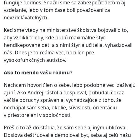
funguje dodnes. Snažili sme sa zabezpečiť deťom aj
vzdelanie, lebo v tom čase boli považovaní za
nevzdelávateľných.
Keď sme vtedy na ministerstve školstva bojovali o to,
aby vznikli triedy, kde budú maximálne štyri
hendikepované deti a s nimi štyria učitelia, vyhadzovali
nás. Dnes je to reálna vec, hoci len pre
vysokofunkčných autistov.
Ako to menilo vašu rodinu?
Nechcem hovoriť len o sebe, lebo podobné veci zažívajú
aj iní. Ako Andrej rástol a dospieval, pribúdali čoraz
väčšie poruchy správania, vychádzajúce z toho, že
nechápal sám seba, okolie, súvislosti, orientáciu
v priestore ani v spoločnosti.
Prešlo to až do štádia, že sám sebe aj iným ubližoval.
Doslova deštruoval a demoloval byt, seba aj celú našu