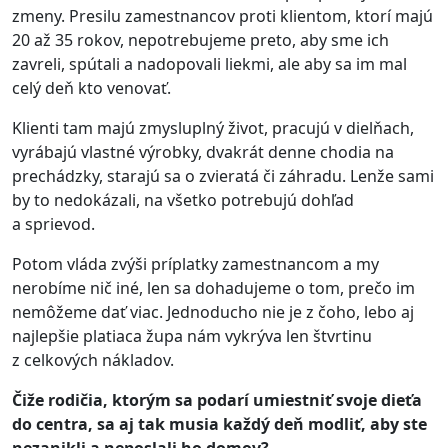
zmeny. Presilu zamestnancov proti klientom, ktorí majú
20 až 35 rokov, nepotrebujeme preto, aby sme ich
zavreli, spútali a nadopovali liekmi, ale aby sa im mal
celý deň kto venovať.
Klienti tam majú zmysluplný život, pracujú v dielňach,
vyrábajú vlastné výrobky, dvakrát denne chodia na
prechádzky, starajú sa o zvieratá či záhradu. Lenže sami
by to nedokázali, na všetko potrebujú dohľad
a sprievod.
Potom vláda zvýši príplatky zamestnancom a my
nerobíme nič iné, len sa dohadujeme o tom, prečo im
nemôžeme dať viac. Jednoducho nie je z čoho, lebo aj
najlepšie platiaca župa nám vykrýva len štvrtinu
z celkových nákladov.
Čiže rodičia, ktorým sa podarí umiestniť svoje dieťa
do centra, sa aj tak musia každý deň modliť, aby ste