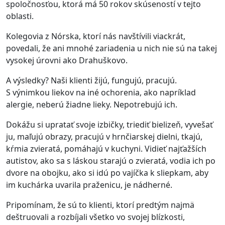
spoločnosťou, ktorá má 50 rokov skúseností v tejto
oblasti.
Kolegovia z Nórska, ktorí nás navštívili viackrát,
povedali, že ani mnohé zariadenia u nich nie sú na takej
vysokej úrovni ako Drahuškovo.
A výsledky? Naši klienti žijú, fungujú, pracujú.
S výnimkou liekov na iné ochorenia, ako napríklad
alergie, neberú žiadne lieky. Nepotrebujú ich.
Dokážu si upratať svoje izbičky, triediť bielizeň, vyvešať
ju, maľujú obrazy, pracujú v hrnčiarskej dielni, tkajú,
kŕmia zvieratá, pomáhajú v kuchyni. Vidieť najťažších
autistov, ako sa s láskou starajú o zvieratá, vodia ich po
dvore na obojku, ako si idú po vajíčka k sliepkam, aby
im kuchárka uvarila praženicu, je nádherné.
Pripomínam, že sú to klienti, ktorí predtým najmä
deštruovali a rozbíjali všetko vo svojej blízkosti,