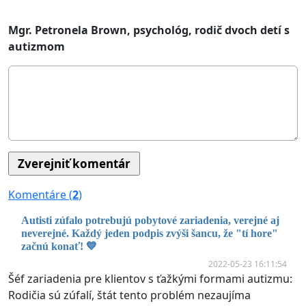
Mgr. Petronela Brown, psychológ, rodič dvoch detí s
autizmom
Komentáre (
2
)
Autisti zúfalo potrebujú pobytové zariadenia, verejné aj
neverejné. Každý jeden podpis zvýši šancu, že "tí hore"
začnú konať! 💙
2022-05-23 16:11:54
Šéf zariadenia pre klientov s ťažkými formami autizmu:
Rodičia sú zúfalí, štát tento problém nezaujíma