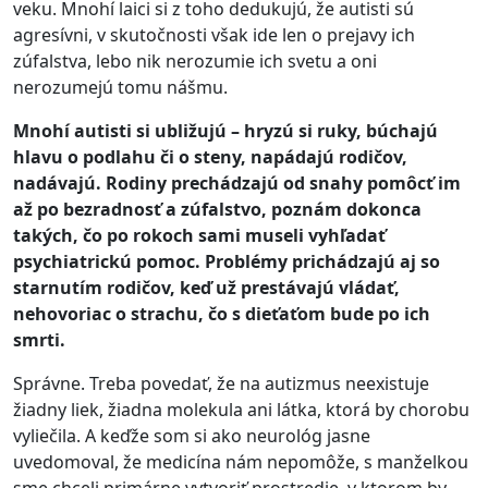
veku. Mnohí laici si z toho dedukujú, že autisti sú
agresívni, v skutočnosti však ide len o prejavy ich
zúfalstva, lebo nik nerozumie ich svetu a oni
nerozumejú tomu nášmu.
Mnohí autisti si ubližujú – hryzú si ruky, búchajú
hlavu o podlahu či o steny, napádajú rodičov,
nadávajú. Rodiny prechádzajú od snahy pomôcť im
až po bezradnosť a zúfalstvo, poznám dokonca
takých, čo po rokoch sami museli vyhľadať
psychiatrickú pomoc. Problémy prichádzajú aj so
starnutím rodičov, keď už prestávajú vládať,
nehovoriac o strachu, čo s dieťaťom bude po ich
smrti.
Správne. Treba povedať, že na autizmus neexistuje
žiadny liek, žiadna molekula ani látka, ktorá by chorobu
vyliečila. A keďže som si ako neurológ jasne
uvedomoval, že medicína nám nepomôže, s manželkou