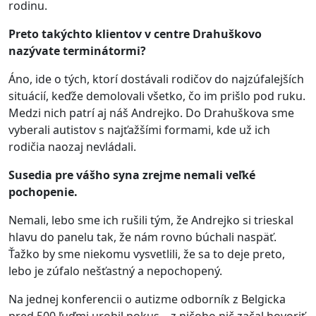
rodinu.
Preto takýchto klientov v centre Drahuškovo
nazývate terminátormi?
Áno, ide o tých, ktorí dostávali rodičov do najzúfalejších
situácií, keďže demolovali všetko, čo im prišlo pod ruku.
Medzi nich patrí aj náš Andrejko. Do Drahuškova sme
vyberali autistov s najťažšími formami, kde už ich
rodičia naozaj nevládali.
Susedia pre vášho syna zrejme nemali veľké
pochopenie.
Nemali, lebo sme ich rušili tým, že Andrejko si trieskal
hlavu do panelu tak, že nám rovno búchali naspäť.
Ťažko by sme niekomu vysvetlili, že sa to deje preto,
lebo je zúfalo nešťastný a nepochopený.
Na jednej konferencii o autizme odborník z Belgicka