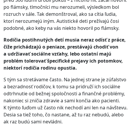
pred 500 ľuďmi urobil pokus – z ničoho nič začal hovoriť
po flámsky, tlmočníci mu nerozumeli, výsledkom bol
rozruch v sále. Tak demonštroval, ako sa cítia ľudia,
ktorí nerozumejú iným. Autistické deti prežívajú čosi
podobné, ako keby na vás niekto hovoril po flámsky.
Rodičia postihnutých detí musia neraz odísť z práce,
čiže prichádzajú o peniaze, prestávajú chodiť von
a udržiavať sociálne vzťahy, lebo ostatní majú
problém tolerovať špecifické prejavy ich potomkov,
niektorí rodičia rodinu opustia.
S tým sa stretávame často. Na jednej strane je zúfalstvo
a bezradnosť rodičov, k tomu sa pridruží ich sociálne
odtrhnutie od bežnej spoločnosti a finančné problémy,
nakoniec si zničia zdravie a sami končia ako pacienti.
K týmto ľuďom už často nik nechodí ani len na návštevu.
Desia sa tiež toho, čo nastane, až tu raz nebudú, alebo
ak raz budú sami nevládni.