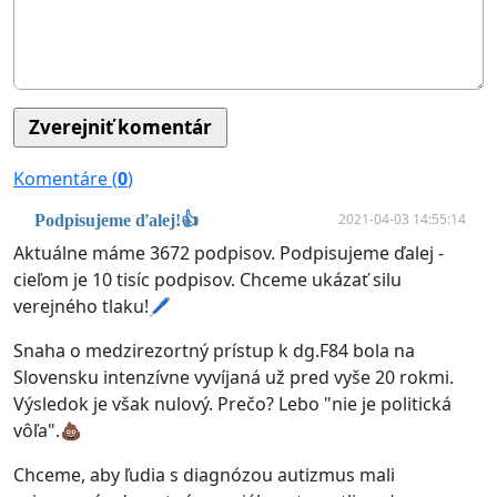
Komentáre (
0
)
2021-04-03 14:55:14
Podpisujeme ďalej!👍
Aktuálne máme 3672 podpisov. Podpisujeme ďalej -
cieľom je 10 tisíc podpisov. Chceme ukázať silu
verejného tlaku!🖊
Snaha o medzirezortný prístup k dg.F84 bola na
Slovensku intenzívne vyvíjaná už pred vyše 20 rokmi.
Výsledok je však nulový. Prečo? Lebo "nie je politická
vôľa".💩
Chceme, aby ľudia s diagnózou autizmus mali