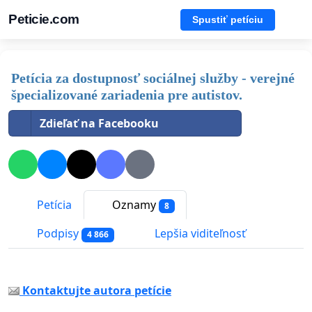
Peticie.com
Spustiť petíciu
Petícia za dostupnosť sociálnej služby - verejné
špecializované zariadenia pre autistov.
Zdieľať na Facebooku
Petícia
Oznamy
8
Podpisy
Lepšia viditeľnosť
4 866
Kontaktujte autora petície