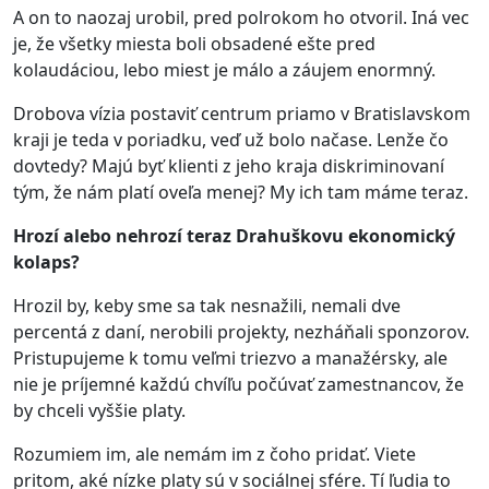
A on to naozaj urobil, pred polrokom ho otvoril. Iná vec
je, že všetky miesta boli obsadené ešte pred
kolaudáciou, lebo miest je málo a záujem enormný.
Drobova vízia postaviť centrum priamo v Bratislavskom
kraji je teda v poriadku, veď už bolo načase. Lenže čo
dovtedy? Majú byť klienti z jeho kraja diskriminovaní
tým, že nám platí oveľa menej? My ich tam máme teraz.
Hrozí alebo nehrozí teraz Drahuškovu ekonomický
kolaps?
Hrozil by, keby sme sa tak nesnažili, nemali dve
percentá z daní, nerobili projekty, nezháňali sponzorov.
Pristupujeme k tomu veľmi triezvo a manažérsky, ale
nie je príjemné každú chvíľu počúvať zamestnancov, že
by chceli vyššie platy.
Rozumiem im, ale nemám im z čoho pridať. Viete
pritom, aké nízke platy sú v sociálnej sfére. Tí ľudia to