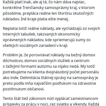
Každá platí inak, ale aj tá, čo nám dáva najviac,
konkrétne Trenčiansky samosprávny kraj, v ktorom
pôsobíme, prepláca reálne len štvrtinu skutočných
nákladov. Iné kraje platia ešte menej.
Neplatia totiž reálne náklady, ale vychádzajú zo svojich
interných tabuliek, takzvaných ekonomicky
oprávnených nákladov, kde spriemerujú sumy zo
všetkých sociálnych zariadení v kraji.
Problém je, že porovnávať náklady na bežný domov
dôchodcov, domov sociálnych služieb a centrum
s ťažkými formami autizmu sa nijako nedá. My totiž
potrebujeme na klienta dvojnásobný počet personálu
ako inde. Delimitácia štátnej správy na samosprávy je
preto podľa mňa najväčším podfukom na zdravotne
postihnutom občanovi.
Tento štát tiež zákonom núti vyplácať zamestnancom
príspevky za prácu v noci, cez sviatky a víkendy. Každá