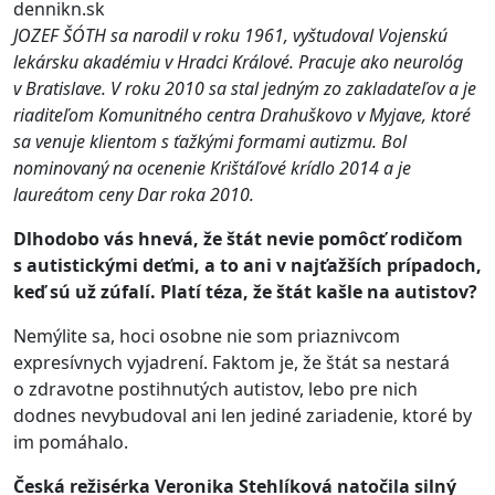
dennikn.sk
JOZEF ŠÓTH sa narodil v roku 1961, vyštudoval Vojenskú
lekársku akadémiu v Hradci Králové. Pracuje ako neurológ
v Bratislave. V roku 2010 sa stal jedným zo zakladateľov a je
riaditeľom Komunitného centra Drahuškovo v Myjave, ktoré
sa venuje klientom s ťažkými formami autizmu. Bol
nominovaný na ocenenie Krištáľové krídlo 2014 a je
laureátom ceny Dar roka 2010.
Dlhodobo vás hnevá, že štát nevie pomôcť rodičom
s autistickými deťmi, a to ani v najťažších prípadoch,
keď sú už zúfalí. Platí téza, že štát kašle na autistov?
Nemýlite sa, hoci osobne nie som priaznivcom
expresívnych vyjadrení. Faktom je, že štát sa nestará
o zdravotne postihnutých autistov, lebo pre nich
dodnes nevybudoval ani len jediné zariadenie, ktoré by
im pomáhalo.
Česká režisérka Veronika Stehlíková natočila silný