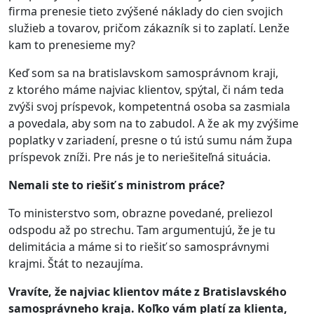
firma prenesie tieto zvýšené náklady do cien svojich
služieb a tovarov, pričom zákazník si to zaplatí. Lenže
kam to prenesieme my?
Keď som sa na bratislavskom samosprávnom kraji,
z ktorého máme najviac klientov, spýtal, či nám teda
zvýši svoj príspevok, kompetentná osoba sa zasmiala
a povedala, aby som na to zabudol. A že ak my zvýšime
poplatky v zariadení, presne o tú istú sumu nám župa
príspevok zníži. Pre nás je to neriešiteľná situácia.
Nemali ste to riešiť s ministrom práce?
To ministerstvo som, obrazne povedané, preliezol
odspodu až po strechu. Tam argumentujú, že je tu
delimitácia a máme si to riešiť so samosprávnymi
krajmi. Štát to nezaujíma.
Vravíte, že najviac klientov máte z Bratislavského
samosprávneho kraja. Koľko vám platí za klienta,