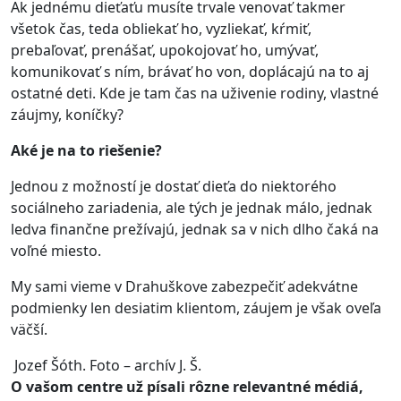
Ak jednému dieťaťu musíte trvale venovať takmer
všetok čas, teda obliekať ho, vyzliekať, kŕmiť,
prebaľovať, prenášať, upokojovať ho, umývať,
komunikovať s ním, brávať ho von, doplácajú na to aj
ostatné deti. Kde je tam čas na uživenie rodiny, vlastné
záujmy, koníčky?
Aké je na to riešenie?
Jednou z možností je dostať dieťa do niektorého
sociálneho zariadenia, ale tých je jednak málo, jednak
ledva finančne prežívajú, jednak sa v nich dlho čaká na
voľné miesto.
My sami vieme v Drahuškove zabezpečiť adekvátne
podmienky len desiatim klientom, záujem je však oveľa
väčší.
Jozef Šóth. Foto – archív J. Š.
O vašom centre už písali rôzne relevantné médiá,