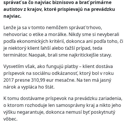
správať sa čo najviac biznisovo a brať primárne
autistov z krajov, ktoré prispievajú na prevádzku
najviac.
Lenže ja sa v tomto nemôžem správať trhovo,
nehovoriac o etike a morálke. Nikdy sme si nevyberali
podľa ekonomických kritérií, dokonca ani podľa toho, či
je niektorý klient ľahší alebo ťažší prípad, teda
terminátor. Naopak, brali sme najkritickejšie stavy.
Vysvetlím však, ako fungujú platby – klient dostáva
príspevok na sociálnu odkázanosť, ktorý bol v roku
2017 presne 310,99 eur mesačne. Na ten má jasný
nárok a vypláca ho štát.
K tomu dostávame príspevok na prevádzku zariadenia,
o ktorom rozhoduje len samosprávny kraj a nikto jeho
výšku negarantuje, dokonca nemusí byť poskytnutý
vôbec.