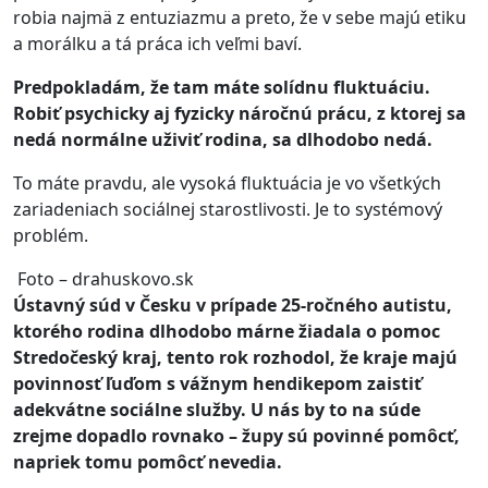
robia najmä z entuziazmu a preto, že v sebe majú etiku
a morálku a tá práca ich veľmi baví.
Predpokladám, že tam máte solídnu fluktuáciu.
Robiť psychicky aj fyzicky náročnú prácu, z ktorej sa
nedá normálne uživiť rodina, sa dlhodobo nedá.
To máte pravdu, ale vysoká fluktuácia je vo všetkých
zariadeniach sociálnej starostlivosti. Je to systémový
problém.
Foto – drahuskovo.sk
Ústavný súd v Česku v prípade 25-ročného autistu,
ktorého rodina dlhodobo márne žiadala o pomoc
Stredočeský kraj, tento rok rozhodol, že kraje majú
povinnosť ľuďom s vážnym hendikepom zaistiť
adekvátne sociálne služby. U nás by to na súde
zrejme dopadlo rovnako – župy sú povinné pomôcť,
napriek tomu pomôcť nevedia.