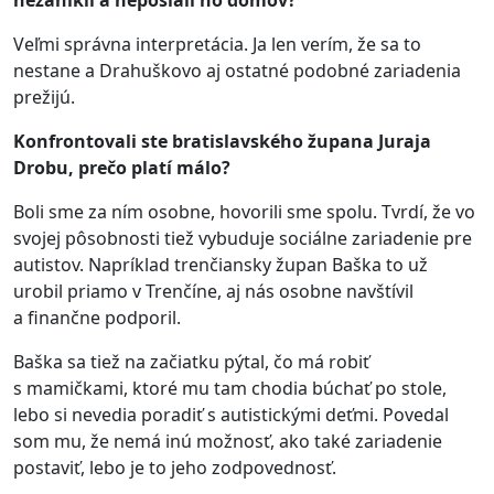
nezanikli a neposlali ho domov?
Veľmi správna interpretácia. Ja len verím, že sa to
nestane a Drahuškovo aj ostatné podobné zariadenia
prežijú.
Konfrontovali ste bratislavského župana Juraja
Drobu, prečo platí málo?
Boli sme za ním osobne, hovorili sme spolu. Tvrdí, že vo
svojej pôsobnosti tiež vybuduje sociálne zariadenie pre
autistov. Napríklad trenčiansky župan Baška to už
urobil priamo v Trenčíne, aj nás osobne navštívil
a finančne podporil.
Baška sa tiež na začiatku pýtal, čo má robiť
s mamičkami, ktoré mu tam chodia búchať po stole,
lebo si nevedia poradiť s autistickými deťmi. Povedal
som mu, že nemá inú možnosť, ako také zariadenie
postaviť, lebo je to jeho zodpovednosť.