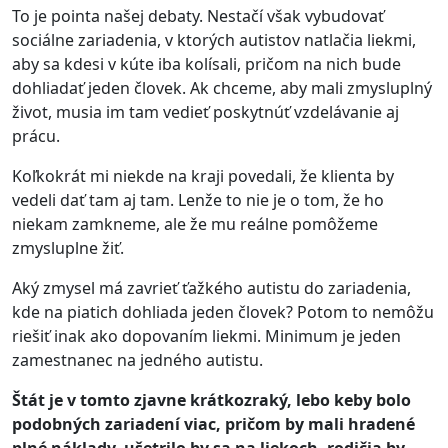
To je pointa našej debaty. Nestačí však vybudovať
sociálne zariadenia, v ktorých autistov natlačia liekmi,
aby sa kdesi v kúte iba kolísali, pričom na nich bude
dohliadať jeden človek. Ak chceme, aby mali zmysluplný
život, musia im tam vedieť poskytnúť vzdelávanie aj
prácu.
Koľkokrát mi niekde na kraji povedali, že klienta by
vedeli dať tam aj tam. Lenže to nie je o tom, že ho
niekam zamkneme, ale že mu reálne pomôžeme
zmysluplne žiť.
Aký zmysel má zavrieť ťažkého autistu do zariadenia,
kde na piatich dohliada jeden človek? Potom to nemôžu
riešiť inak ako dopovaním liekmi. Minimum je jeden
zamestnanec na jedného autistu.
Štát je v tomto zjavne krátkozraký, lebo keby bolo
podobných zariadení viac, pričom by mali hradené