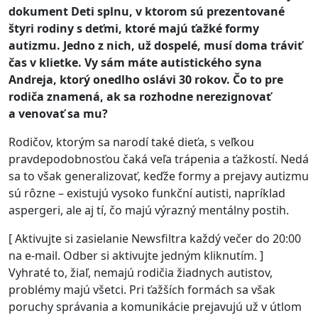
dokument Deti splnu, v ktorom sú prezentované
štyri rodiny s deťmi, ktoré majú ťažké formy
autizmu. Jedno z nich, už dospelé, musí doma tráviť
čas v klietke. Vy sám máte autistického syna
Andreja, ktorý onedlho oslávi 30 rokov. Čo to pre
rodiča znamená, ak sa rozhodne nerezignovať
a venovať sa mu?
Rodičov, ktorým sa narodí také dieťa, s veľkou
pravdepodobnosťou čaká veľa trápenia a ťažkostí. Nedá
sa to však generalizovať, keďže formy a prejavy autizmu
sú rôzne – existujú vysoko funkční autisti, napríklad
aspergeri, ale aj tí, čo majú výrazný mentálny postih.
[ Aktivujte si zasielanie Newsfiltra každý večer do 20:00
na e-mail. Odber si aktivujte jedným kliknutím. ]
Vyhraté to, žiaľ, nemajú rodičia žiadnych autistov,
problémy majú všetci. Pri ťažších formách sa však
poruchy správania a komunikácie prejavujú už v útlom