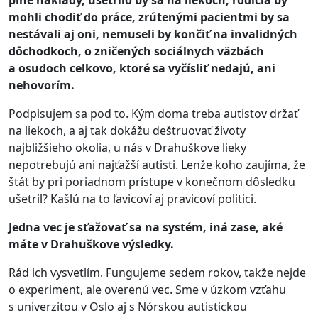
plné náklady, ušetrilo by sa na liekoch, rodičia by
mohli chodiť do práce, zrútenými pacientmi by sa
nestávali aj oni, nemuseli by končiť na invalidných
dôchodkoch, o zničených sociálnych väzbách
a osudoch celkovo, ktoré sa vyčísliť nedajú, ani
nehovorím.
Podpisujem sa pod to. Kým doma treba autistov držať
na liekoch, a aj tak dokážu deštruovať životy
najbližšieho okolia, u nás v Drahuškove lieky
nepotrebujú ani najťažší autisti. Lenže koho zaujíma, že
štát by pri poriadnom prístupe v konečnom dôsledku
ušetril? Kašlú na to ľavicoví aj pravicoví politici.
Jedna vec je sťažovať sa na systém, iná zase, aké
máte v Drahuškove výsledky.
Rád ich vysvetlím. Fungujeme sedem rokov, takže nejde
o experiment, ale overenú vec. Sme v úzkom vzťahu
s univerzitou v Oslo aj s Nórskou autistickou