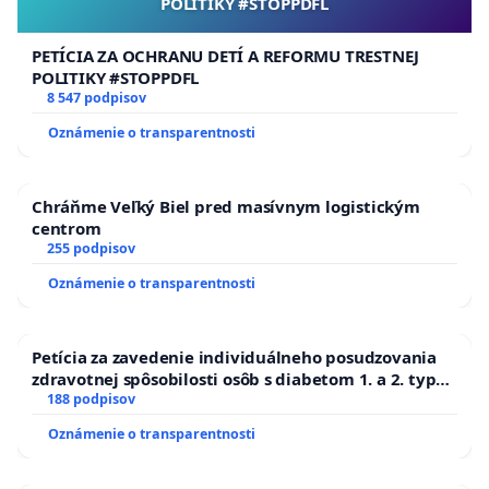
POLITIKY #STOPPDFL
PETÍCIA ZA OCHRANU DETÍ A REFORMU TRESTNEJ
POLITIKY #STOPPDFL
8 547 podpisov
Oznámenie o transparentnosti
Chráňme Veľký Biel pred masívnym logistickým
centrom
255 podpisov
Oznámenie o transparentnosti
Petícia za zavedenie individuálneho posudzovania
zdravotnej spôsobilosti osôb s diabetom 1. a 2. typu
pri prijímaní do Policajného zboru SR
188 podpisov
Oznámenie o transparentnosti