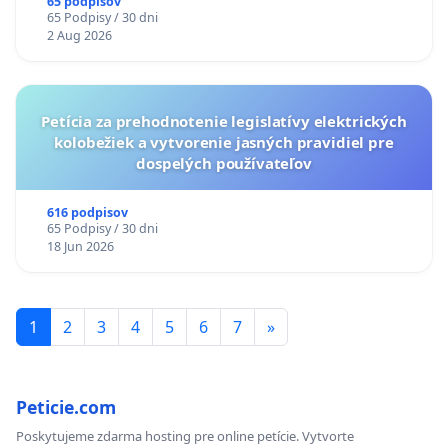
LEN OD 9.00 DO 13.00 HOD., CEZ PRACOVNÝ
65 podpisov
65 Podpisy / 30 dni
TÝŽDEŇ CIEĽ 8.00 – 18.00 HOD. A PRAVIDELNÁ
2 Aug 2026
KONTROLA STAVBY C-AREA NA
ĎUMBIERSKEJ/MAGU
Petícia za prehodnotenie legislatívy elektrických
kolobežiek a vytvorenie jasných pravidiel pre
dospelých používateľov
616 podpisov
65 Podpisy / 30 dni
18 Jun 2026
1
2
3
4
5
6
7
»
Peticie.com
Poskytujeme zdarma hosting pre online petície. Vytvorte