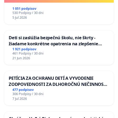
1 051 podpisov
530 Podpisy / 30 dni
5 Jul 2026
Deti si zaslúžia bezpečnú školu, nie škrty -
žiadame konkrétne opatrenia na zlepšenie
situácie v školstve
1 921 podpisov
461 Podpisy / 30 dni
21 Jun 2026
PETÍCIA ZA OCHRANU DETÍ A VYVODENIE
ZODPOVEDNOSTI ZA DLHOROČNÚ NEČINNOSŤ
A ZLYHANIE ŠTÁTU
477 podpisov
306 Podpisy / 30 dni
7 Jul 2026