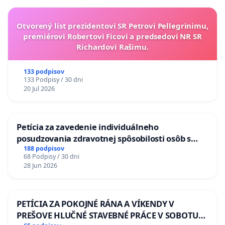
Otvorený list prezidentovi SR Petrovi Pellegrinimu,
premiérovi Robertovi Ficovi a predsedovi NR SR
Richardovi Rašimu.
133 podpisov
133 Podpisy / 30 dni
20 Jul 2026
Petícia za zavedenie individuálneho
posudzovania zdravotnej spôsobilosti osôb s
diabetom 1. a 2. typu pri prijímaní do
188 podpisov
68 Podpisy / 30 dni
Policajného zboru SR
28 Jun 2026
PETÍCIA ZA POKOJNÉ RÁNA A VÍKENDY V
PREŠOVE HLUČNÉ STAVEBNÉ PRÁCE V SOBOTU