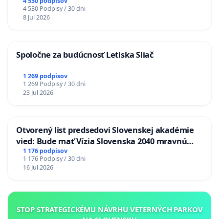
stanici Púchov
4 530 podpisov
4 530 Podpisy / 30 dni
8 Jul 2026
Spoločne za budúcnosť Letiska Sliač
1 269 podpisov
1 269 Podpisy / 30 dni
23 Jul 2026
Otvorený list predsedovi Slovenskej akadémie
vied: Bude mať Vízia Slovenska 2040 mravnú
chrbticu?
1 176 podpisov
1 176 Podpisy / 30 dni
16 Jul 2026
STOP STRATEGICKÉMU NÁVRHU VETERNÝCH PARKOV