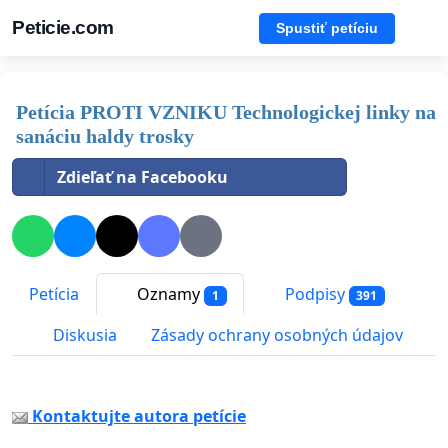
Peticie.com
Spustiť petíciu
Petícia PROTI VZNIKU Technologickej linky na
sanáciu haldy trosky
Zdieľať na Facebooku
Petícia
Oznamy
Podpisy
1
391
Diskusia
Zásady ochrany osobných údajov
Kontaktujte autora petície