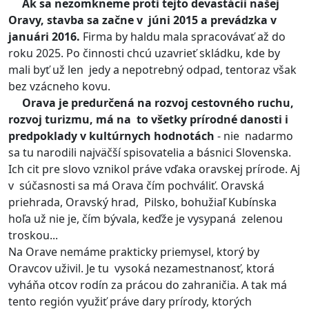
Ak sa nezomkneme proti tejto devastácii našej
Oravy, stavba sa začne v júni 2015 a prevádzka v
januári 2016.
Firma by haldu mala spracovávať až do
roku 2025. Po činnosti chcú uzavrieť skládku, kde by
mali byť už len jedy a nepotrebný odpad, tentoraz však
bez vzácneho kovu.
Orava je predurčená na rozvoj cestovného ruchu,
rozvoj turizmu, má na to všetky prírodné danosti i
predpoklady v kultúrnych hodnotách
- nie nadarmo
sa tu narodili najväčší spisovatelia a básnici Slovenska.
Ich cit pre slovo vznikol práve vďaka oravskej prírode. Aj
v súčasnosti sa má Orava čím pochváliť. Oravská
priehrada, Oravský hrad, Pilsko, bohužiaľ Kubínska
hoľa už nie je, čím bývala, keďže je vysypaná zelenou
troskou...
Na Orave nemáme prakticky priemysel, ktorý by
Oravcov uživil. Je tu vysoká nezamestnanosť, ktorá
vyháňa otcov rodín za prácou do zahraničia. A tak má
tento región využiť práve dary prírody, ktorých