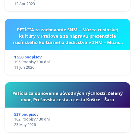
12 Apr 2023
PETÍCIA za zachovanie SNM – Múzea rusínskej
kultúry v Prešove a za nápravu prezentácie
rusínskeho kultúrneho dedičstva v SNM – Múzeu
ukrajinskej kultúry vo Svidníku
1 550 podpisov
195 Podpisy / 30 dni
11 Jun 2026
​Petícia za obnovenie pôvodných rýchlostí: Zelený
dvor, Prešovská cesta a cesta Košice - Šaca
537 podpisov
162 Podpisy / 30 dni
23 May 2026