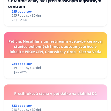
Chráňme Veľký Biel pred masívnym logistickým
centrom
255 podpisov
255 Podpisy / 30 dni
23 Jul 2026
Petícia: Nesúhlas s umiestnením výstavby čerpacej
stanice pohonných hmôt s autoumyvárňou v
lokalite PROMCEN, Chorvátsky Grob - Čierna Voda
784 podpisov
249 Podpisy / 30 dni
8 Jun 2026
Protihluková stena v petržalke na dialnici D2
533 podpisov
218 Podpisy / 30 dni