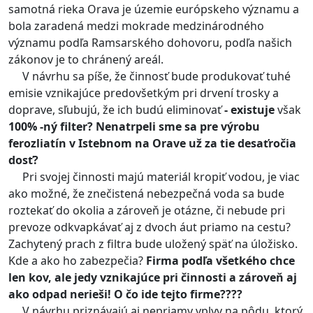
samotná rieka Orava je územie európskeho významu a
bola zaradená medzi mokrade medzinárodného
významu podľa Ramsarského dohovoru, podľa našich
zákonov je to chránený areál.
V návrhu sa píše, že činnosť bude produkovať tuhé
emisie vznikajúce predovšetkým pri drvení trosky a
doprave, sľubujú, že ich budú eliminovať
- existuje
však
100% -ný filter?
Nenatrpeli sme sa pre výrobu
ferozliatín v Istebnom na Orave už za tie desaťročia
dosť?
Pri svojej činnosti majú materiál kropiť vodou, je viac
ako možné, že znečistená nebezpečná voda sa bude
roztekať do okolia a zároveň je otázne, či nebude pri
prevoze odkvapkávať aj z dvoch áut priamo na cestu?
Zachytený prach z filtra bude uložený späť na úložisko.
Kde a ako ho zabezpečia?
Firma podľa všetkého chce
len kov, ale jedy vznikajúce pri činnosti a zároveň aj
ako odpad nerieši! O čo ide tejto firme????
V návrhu priznávajú aj nepriamy vplyv na pôdu, ktorý