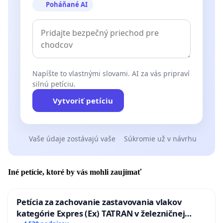
Poháňané AI
Napíšte to vlastnými slovami. AI za vás pripraví
silnú petíciu.
Vytvoriť petíciu
Vaše údaje zostávajú vaše
Súkromie už v návrhu
Iné petície, ktoré by vás mohli zaujímať
Petícia za zachovanie zastavovania vlakov
kategórie Expres (Ex) TATRAN v železničnej