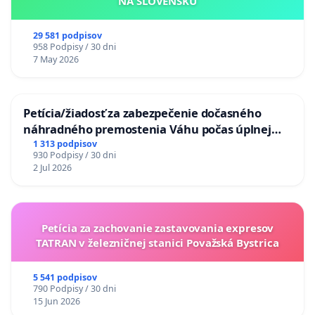
NA SLOVENSKU
29 581 podpisov
958 Podpisy / 30 dni
7 May 2026
Petícia/žiadosť za zabezpečenie dočasného
náhradného premostenia Váhu počas úplnej
uzávery Vážskeho mosta v Komárne
1 313 podpisov
930 Podpisy / 30 dni
2 Jul 2026
Petícia za zachovanie zastavovania expresov
TATRAN v železničnej stanici Považská Bystrica
5 541 podpisov
790 Podpisy / 30 dni
15 Jun 2026