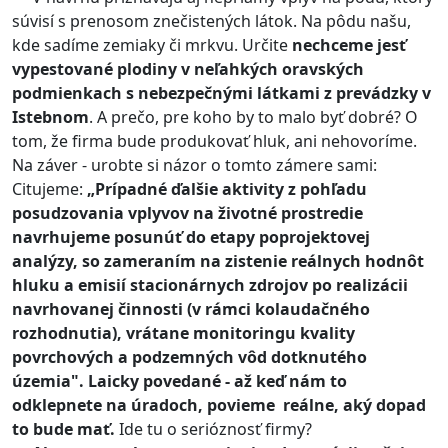
súvisí s prenosom znečistených látok. Na pôdu našu,
kde sadíme zemiaky či mrkvu. Určite
nechceme jesť
vypestované plodiny v neľahkých oravských
podmienkach s nebezpečnými látkami z prevádzky v
Istebnom
. A prečo, pre koho by to malo byť dobré? O
tom, že firma bude produkovať hluk, ani nehovoríme.
Na záver - urobte si názor o tomto zámere sami:
Citujeme:
„Prípadné ďalšie aktivity z pohľadu
posudzovania vplyvov na životné prostredie
navrhujeme posunúť do etapy poprojektovej
analýzy, so zameraním na zistenie reálnych hodnôt
hluku a emisií stacionárnych zdrojov po realizácii
navrhovanej činnosti (v rámci kolaudačného
rozhodnutia), vrátane monitoringu kvality
povrchových a podzemných vôd dotknutého
územia". Laicky povedané - až keď nám to
odklepnete na úradoch, povieme reálne, aký dopad
to bude mať.
Ide tu o serióznosť firmy?