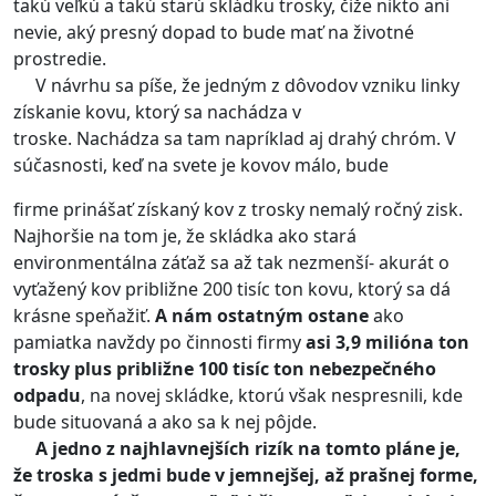
takú veľkú a takú starú skládku trosky, čiže nikto ani
nevie, aký presný dopad to bude mať na životné
prostredie.
V návrhu sa píše, že jedným z dôvodov vzniku linky
získanie kovu, ktorý sa nachádza v
troske. Nachádza sa tam napríklad aj drahý chróm. V
súčasnosti, keď na svete je kovov málo, bude
firme prinášať získaný kov z trosky nemalý ročný zisk.
Najhoršie na tom je, že skládka ako stará
environmentálna záťaž sa až tak nezmenší- akurát o
vyťažený kov približne 200 tisíc ton kovu, ktorý sa dá
krásne speňažiť.
A nám ostatným ostane
ako
pamiatka navždy po činnosti firmy
asi 3,9 milióna ton
trosky plus približne 100 tisíc ton nebezpečného
odpadu
, na novej skládke, ktorú však nespresnili, kde
bude situovaná a ako sa k nej pôjde.
A jedno z najhlavnejších rizík na tomto pláne je,
že troska s jedmi bude v jemnejšej, až prašnej forme,