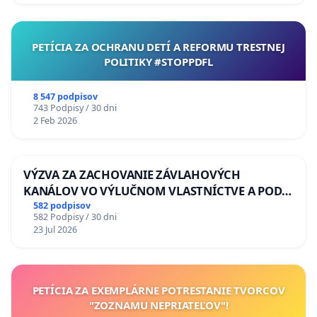
PETÍCIA ZA OCHRANU DETÍ A REFORMU TRESTNEJ
POLITIKY #STOPPDFL
8 547 podpisov
743 Podpisy / 30 dni
2 Feb 2026
VÝZVA ZA ZACHOVANIE ZÁVLAHOVÝCH
KANÁLOV VO VÝLUČNOM VLASTNÍCTVE A POD
KONTROLOU SLOVENSKEJ REPUBLIKY & žiadosť
582 podpisov
582 Podpisy / 30 dni
na riešenie zanedbaného stavu závlahových a
23 Jul 2026
odvodňovacích kanálov na Slovensku
PETÍCIA ZA EXEMPLÁRNE POTRESTANIE TVORCOV
"ZOZNAMU NEPRIATEĽOV"!