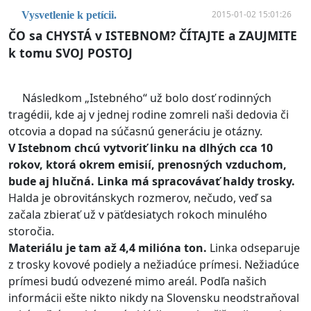
2015-01-02 15:01:26
Vysvetlenie k petícii.
ČO sa CHYSTÁ v ISTEBNOM? ČÍTAJTE a ZAUJMITE
k tomu SVOJ POSTOJ
Následkom „Istebného“ už bolo dosť rodinných
tragédii, kde aj v jednej rodine zomreli naši dedovia či
otcovia a dopad na súčasnú generáciu je otázny.
V Istebnom chcú vytvoriť linku na dlhých cca 10
rokov, ktorá okrem emisií, prenosných vzduchom,
bude aj hlučná. Linka má spracovávať haldy trosky.
Halda je obrovitánskych rozmerov, nečudo, veď sa
začala zbierať už v päťdesiatych rokoch minulého
storočia.
Materiálu je tam až 4,4 milióna ton.
Linka odseparuje
z trosky kovové podiely a nežiadúce prímesi. Nežiadúce
prímesi budú odvezené mimo areál. Podľa našich
informácii ešte nikto nikdy na Slovensku neodstraňoval