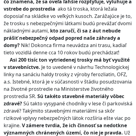
čo znamená, že sa oveľa ľahšie rozptyľuje, vyluhuje a
vstrebe do prostredia
ako tá troska, ktorá ležala
doposiaľ na skládke vo veľkých kusoch. Zarážajúce je to,
že trosku s nebezpečnými látkami budú prevážať dvomi
nákladnými autami,
kto zaručí, či sa z áut nebude
prášiť nebezpečný odpad popred naše záhrady a
domy?
Nik! Dokonca firma neuvádza ani trasu, kadiaľ
tieto vozidlá denne cca 10 rokov budú prechádzať!
Asi 200 tisíc ton vytriedenej trosky má byť využité
v stavebníctve.
Je to uvedené v návrhu Technologickej
linky na sanáciu haldy trosky z výroby ferozliatin, OFZ,
a.s. Istebné, ktorá je v súčasnosti v štádiu posudzovania
na životné prostredie na Ministerstve životného
prostredia SR.
Sú takéto stavebné materiály vôbec
zdravé?
Sú takto vysypané chodníky v lese či parkoviská
zdravé? Takýmito stavebnými materiálmi sa skôr
rizikové vplyvy nebezpečných látok rozšíria ešte viac po
krajine.
V zámere tvrdia, že ich činnosť sa nedotkne
významných chránených území, čo nie je pravda.
Už