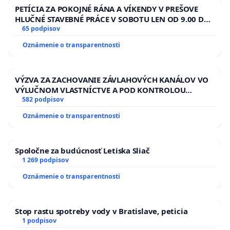
PETÍCIA ZA POKOJNÉ RÁNA A VÍKENDY V PREŠOVE
HLUČNÉ STAVEBNÉ PRÁCE V SOBOTU LEN OD 9.00 DO
13.00 HOD., CEZ PRACOVNÝ TÝŽDEŇ CIEĽ 8.00 – 18.00
65 podpisov
HOD. A PRAVIDELNÁ KONTROLA STAVBY C-AREA NA
Oznámenie o transparentnosti
ĎUMBIERSKEJ/MAGU
VÝZVA ZA ZACHOVANIE ZÁVLAHOVÝCH KANÁLOV VO
VÝLUČNOM VLASTNÍCTVE A POD KONTROLOU
SLOVENSKEJ REPUBLIKY & žiadosť na riešenie
582 podpisov
zanedbaného stavu závlahových a odvodňovacích
Oznámenie o transparentnosti
kanálov na Slovensku
Spoločne za budúcnosť Letiska Sliač
1 269 podpisov
Oznámenie o transparentnosti
Stop rastu spotreby vody v Bratislave, peticia
1 podpisov