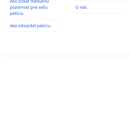
Ako získať mediálnu
pozornosť pre vašu
O nás
petíciu
Ako odovzdať petíciu