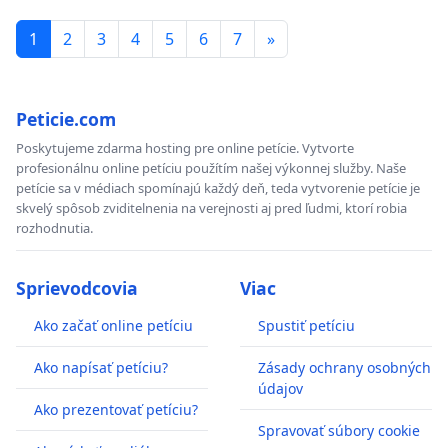
1
2
3
4
5
6
7
»
Peticie.com
Poskytujeme zdarma hosting pre online petície. Vytvorte
profesionálnu online petíciu použítím našej výkonnej služby. Naše
petície sa v médiach spomínajú každý deň, teda vytvorenie petície je
skvelý spôsob zviditelnenia na verejnosti aj pred ľudmi, ktorí robia
rozhodnutia.
Sprievodcovia
Viac
Ako začať online petíciu
Spustiť petíciu
Ako napísať petíciu?
Zásady ochrany osobných
údajov
Ako prezentovať petíciu?
Spravovať súbory cookie