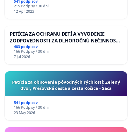
541 podpisov
215 Podpisy / 30 dni
12 Apr 2023
PETÍCIA ZA OCHRANU DETÍ A VYVODENIE
ZODPOVEDNOSTI ZA DLHOROČNÚ NEČINNOSŤ
A ZLYHANIE ŠTÁTU
483 podpisov
166 Podpisy / 30 dni
7 Jul 2026
​Petícia za obnovenie pôvodných rýchlostí: Zelený
dvor, Prešovská cesta a cesta Košice - Šaca
541 podpisov
166 Podpisy / 30 dni
23 May 2026