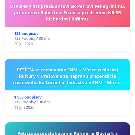
Otvorený list prezidentovi SR Petrovi Pellegrinimu,
premiérovi Robertovi Ficovi a predsedovi NR SR
Richardovi Rašimu.
133 podpisov
133 Podpisy / 30 dni
20 Jul 2026
PETÍCIA za zachovanie SNM – Múzea rusínskej
kultúry v Prešove a za nápravu prezentácie
rusínskeho kultúrneho dedičstva v SNM – Múzeu
ukrajinskej kultúry vo Svidníku
1 553 podpisov
119 Podpisy / 30 dni
11 Jun 2026
Peticia za prestahovanie Rafinerie Slovnaft z