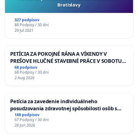
Bratislavy
327 podpisov
88 Podpisy / 30 dni
29 Jul 2021
PETÍCIA ZA POKOJNÉ RÁNA A VÍKENDY V
PREŠOVE HLUČNÉ STAVEBNÉ PRÁCE V SOBOTU
LEN OD 9.00 DO 13.00 HOD., CEZ PRACOVNÝ
68 podpisov
68 Podpisy / 30 dni
TÝŽDEŇ CIEĽ 8.00 – 18.00 HOD. A PRAVIDELNÁ
2 Aug 2026
KONTROLA STAVBY C-AREA NA
ĎUMBIERSKEJ/MAGU
Petícia za zavedenie individuálneho
posudzovania zdravotnej spôsobilosti osôb s
diabetom 1. a 2. typu pri prijímaní do
188 podpisov
67 Podpisy / 30 dni
Policajného zboru SR
28 Jun 2026