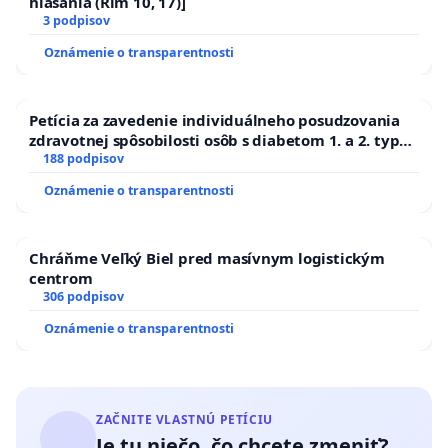
hlásania (Rim 10, 17)]
3 podpisov
Oznámenie o transparentnosti
Petícia za zavedenie individuálneho posudzovania
zdravotnej spôsobilosti osôb s diabetom 1. a 2. typu
pri prijímaní do Policajného zboru SR
188 podpisov
Oznámenie o transparentnosti
Chráňme Veľký Biel pred masívnym logistickým
centrom
306 podpisov
Oznámenie o transparentnosti
ZAČNITE VLASTNÚ PETÍCIU
Je tu niečo, čo chcete zmeniť?