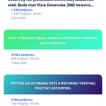
vied: Bude mať Vízia Slovenska 2040 mravnú
chrbticu?
1 238 podpisov
1 238 Podpisy / 30 dni
16 Jul 2026
STOP STRATEGICKÉMU NÁVRHU VETERNÝCH PARKOV
NA SLOVENSKU
29 662 podpisov
963 Podpisy / 30 dni
7 May 2026
PETÍCIA ZA OCHRANU DETÍ A REFORMU TRESTNEJ
POLITIKY #STOPPDFL
8 584 podpisov
736 Podpisy / 30 dni