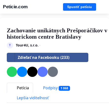
Peticie.com
Spustiť petíciu
Zachovanie unikátnych Prešporáčikov v
historickom centre Bratislavy
Tour4U, s.r.o.
·
T
Zdieľať na Facebooku (233)
Petícia
Podpisy
1 068
Lepšia viditeľnosť