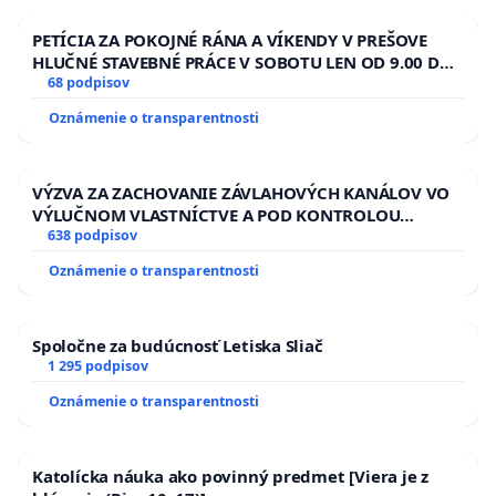
PETÍCIA ZA POKOJNÉ RÁNA A VÍKENDY V PREŠOVE
HLUČNÉ STAVEBNÉ PRÁCE V SOBOTU LEN OD 9.00 DO
13.00 HOD., CEZ PRACOVNÝ TÝŽDEŇ CIEĽ 8.00 – 18.00
68 podpisov
HOD. A PRAVIDELNÁ KONTROLA STAVBY C-AREA NA
Oznámenie o transparentnosti
ĎUMBIERSKEJ/MAGU
VÝZVA ZA ZACHOVANIE ZÁVLAHOVÝCH KANÁLOV VO
VÝLUČNOM VLASTNÍCTVE A POD KONTROLOU
SLOVENSKEJ REPUBLIKY & žiadosť na riešenie
638 podpisov
zanedbaného stavu závlahových a odvodňovacích
Oznámenie o transparentnosti
kanálov na Slovensku
Spoločne za budúcnosť Letiska Sliač
1 295 podpisov
Oznámenie o transparentnosti
Katolícka náuka ako povinný predmet [Viera je z