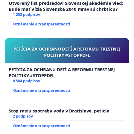
budovať kvalitné mesto, keď likvidujeme kvalitné
Otvorený list predsedovi Slovenskej akadémie vied:
služby?!
Bude mať Vízia Slovenska 2040 mravnú chrbticu?
1 238 podpisov
Prevádzkovateľ je pripravený otvorene rokovať so
Oznámenie o transparentnosti
zástupcami Starého Mesta a vysvetliť v čom majú
nedostatok informácií, pričom mnohí z vedenia nikdy
nevyskúšali túto atrakciu a nerozlišujú rôzne typy
PETÍCIA ZA OCHRANU DETÍ A REFORMU TRESTNEJ
POLITIKY #STOPPDFL
vozidiel. Potrebuje k tomu pomoc vo forme prejavu
záujmu ľudí prostredníctvom podpisu tejto petície, aby
PETÍCIA ZA OCHRANU DETÍ A REFORMU TRESTNEJ
počúvali a našlu odvahu upraviť svoje rozhodnutie.
POLITIKY #STOPPDFL
8 584 podpisov
Ďakujeme za Vašu podporu v mene dobrej veci!
Oznámenie o transparentnosti
Stop rastu spotreby vody v Bratislave, peticia
2 podpisov
Oznámenie o transparentnosti