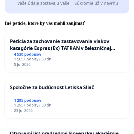
Vaše údaje zostávajú vaše
Súkromie už v návrhu
Iné petície, ktoré by vás mohli zaujímať
Petícia za zachovanie zastavovania vlakov
kategórie Expres (Ex) TATRAN v železničnej
stanici Púchov
4 530 podpisov
1 565 Podpisy / 30 dni
8 Jul 2026
Spoločne za budúcnosť Letiska Sliač
1 295 podpisov
1 295 Podpisy / 30 dni
23 Jul 2026
Otvorený list predsedovi Slovenskej akadémie