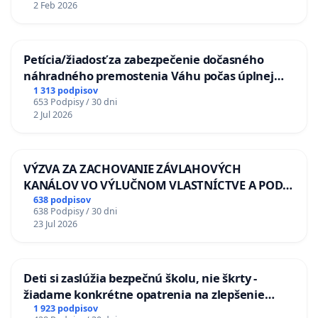
2 Feb 2026
Petícia/žiadosť za zabezpečenie dočasného
náhradného premostenia Váhu počas úplnej
uzávery Vážskeho mosta v Komárne
1 313 podpisov
653 Podpisy / 30 dni
2 Jul 2026
VÝZVA ZA ZACHOVANIE ZÁVLAHOVÝCH
KANÁLOV VO VÝLUČNOM VLASTNÍCTVE A POD
KONTROLOU SLOVENSKEJ REPUBLIKY & žiadosť
638 podpisov
638 Podpisy / 30 dni
na riešenie zanedbaného stavu závlahových a
23 Jul 2026
odvodňovacích kanálov na Slovensku
Deti si zaslúžia bezpečnú školu, nie škrty -
žiadame konkrétne opatrenia na zlepšenie
situácie v školstve
1 923 podpisov