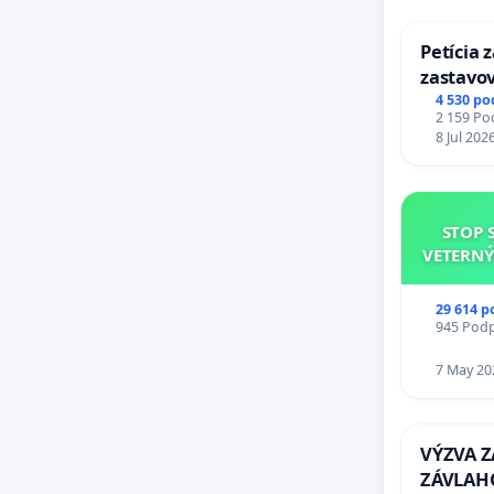
Iniciatí
Petícia 
zastavov
Ľudový p
Expres (
4 530 po
20.00 na
2 159 Pod
stanici 
8 Jul 202
kontakt
Iniciatí
STOP 
https:
VETERNÝ
na Tik 
29 614 p
945 Podpi
na YouT
7 May 20
na What
VÝZVA 
ZÁVLAH