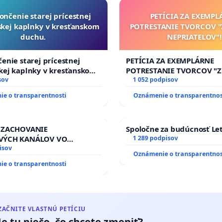
00 / 100
ončenie starej prícestnej
PETÍCIA ZA EXEMPL
kej kaplnky v kresťanskom
POTRESTANIE TVORCOV 
0 000 / 200
duchu.
NEPRIATEĽOV"!
100 000 / 500
enie starej prícestnej
PETÍCIA ZA EXEMPLÁRNE
kej kaplnky v kresťanskom
POTRESTANIE TVORCOV 
000 / 1 000
sov
NEPRIATEĽOV"!
1 052 podpisov
e Komunálne voľby na Slovensku zdola!
e o transparentnosti
Oznámenie o transparentnos
 skorumpovaný, zneužívany systém
 ZACHOVANIE
Spoločne za budúcnosť Let
, kontrolovaný a odborný, z ktorého
VÝCH KANÁLOV VO
1 289 podpisov
M VLASTNÍCTVE A POD
isov
Oznámenie o transparentnos
OU SLOVENSKEJ REPUBLIKY
ďalej čerpať v následných voľbách.
e o transparentnosti
 na riešenie zanedbaného
vlahových a odvodňovacích
ciatíva proti nespravodlivosti
na Slovensku
nobcan.sk
ZAČNITE VLASTNÚ PETÍCIU
Je tu niečo, čo chcete zmeniť?