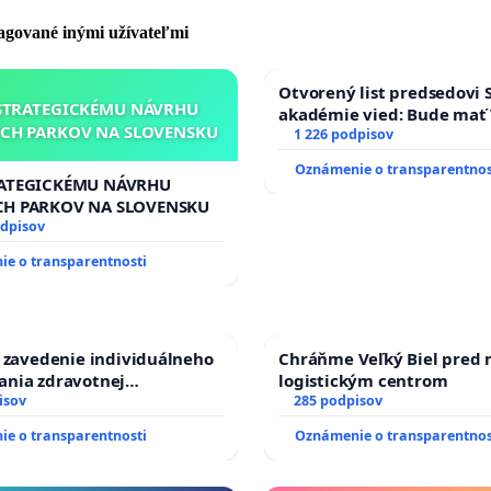
alý pobyt v obci, v ktorej kandiduje (ďalej len „podpisová
 [vzor podpisovej listiny] , ktorú je potrebné mať
do
pagované inými užívateľmi
6.
Otvorený list predsedovi 
STRATEGICKÉMU NÁVRHU
 na starostu obce môže kandidovať aj na poslanca
akadémie vied: Bude mať 
CH PARKOV NA SLOVENSKU
Slovenska 2040 mravnú ch
1 226 podpisov
 zastupiteľstva.
Oznámenie o transparentnos
RATEGICKÉMU NÁVRHU
LNY POČET PODPISOV VOLIČOV PODPORUJÚCICH
CH PARKOV NA SLOVENSKU
TÚRU NEZÁVISLÉHO KANDIDÁTA . PRE VOĽBY
odpisov
OV OBECNÉHO ZASTUPITEĽSTVA A VOĽBY STAROSTU,
e o transparentnosti
RA OBCE :
yvateľov obce/ Počet podpisov voličov na podpisovej
a zavedenie individuálneho
Chráňme Veľký Biel pred
ania zdravotnej
logistickým centrom
sti osôb s diabetom 1. a 2.
isov
285 podpisov
00 / 20
prijímaní do Policajného
e o transparentnosti
Oznámenie o transparentnos
 / 40