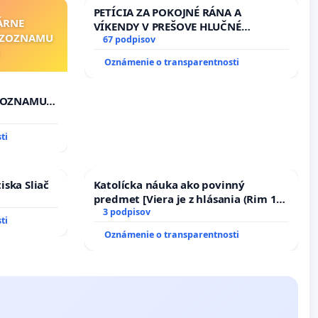
PETÍCIA ZA POKOJNÉ RÁNA A
ÁRNE
VÍKENDY V PREŠOVE HLUČNÉ
"ZOZNAMU
STAVEBNÉ PRÁCE V SOBOTU LEN OD
67 podpisov
9.00 DO 13.00 HOD., CEZ PRACOVNÝ
Oznámenie o transparentnosti
TÝŽDEŇ CIEĽ 8.00 – 18.00 HOD. A
PRAVIDELNÁ KONTROLA STAVBY C-
AREA NA ĎUMBIERSKEJ/MAGU
"ZOZNAMU
ti
iska Sliač
Katolícka náuka ako povinný
predmet [Viera je z hlásania (Rim 10,
17)]
3 podpisov
ti
Oznámenie o transparentnosti