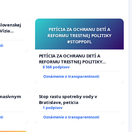
Slovenskej
PETÍCIA ZA OCHRANU DETÍ A
Vízia
REFORMU TRESTNEJ POLITIKY
rbticu?
#STOPPDFL
ti
PETÍCIA ZA OCHRANU DETÍ A
REFORMU TRESTNEJ POLITIKY
#STOPPDFL
8 568 podpisov
Oznámenie o transparentnosti
 masívnym
Stop rastu spotreby vody v
Bratislave, peticia
1 podpisov
ti
Oznámenie o transparentnosti