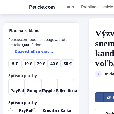
Peticie.com
Prehliadať petície
SK ▼
Platená reklama
Výzv
Peticie.com bude propagovať túto
snem
petíciu
3,000
ľuďom.
kand
Dozvedieť sa viac...
voľb
5 €
10 €
20 €
40 €
80 €
Inici
I
Spôsob platby
PayPal
Google Pay
Apple Pay
Kreditná Karta
Zdi
Spôsob platby
PayPal
Kreditná Karta
Petí