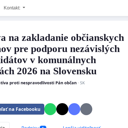
Kontakt:
a na zakladanie občianskych
ov pre podporu nezávislých
idátov v komunálnych
ách 2026 na Slovensku
atíva proti nespravodlivosti Pán občan
· SK
eľať na Facebooku
cia
Podpisy
Lepšia viditeľnosť