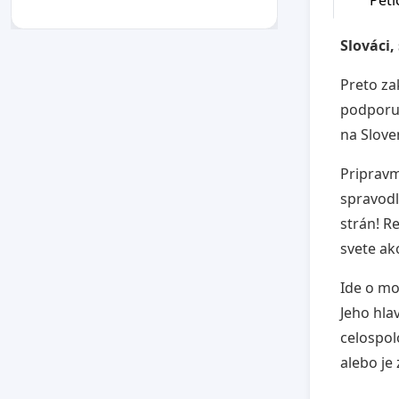
Slováci,
Preto za
podporu 
na Slove
Priprav
spravodl
strán! R
svete ak
Ide o mo
Jeho hla
celospol
alebo je