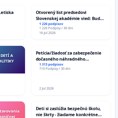
Letiska
Otvorený list predsedovi
Slovenskej akadémie vied: Bude
mať Vízia Slovenska 2040 mravnú
1 226 podpisov
1 226 Podpisy / 30 dni
chrbticu?
16 Jul 2026
Petícia/žiadosť za zabezpečenie
DETÍ A
dočasného náhradného
OLITIKY
premostenia Váhu počas úplnej
1 313 podpisov
710 Podpisy / 30 dni
uzávery Vážskeho mosta v
Komárne
2 Jul 2026
Deti si zaslúžia bezpečnú školu,
stavovania
nie škrty - žiadame konkrétne
ezničnej