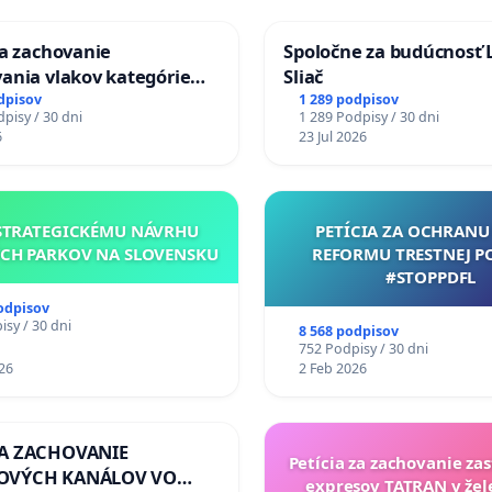
va proti nespravodlivosti na Telegrame:
za zachovanie
Spoločne za budúcnosť 
ania vlakov kategórie
Sliač
arlament - diskusia o zmene systému vždy nedeľu od
Ex) TATRAN v železničnej
dpisov
1 289 podpisov
 telegrame v skupine Zmena systému zdola
pisy / 30 dni
1 289 Podpisy / 30 dni
Púchov
6
23 Jul 2026
: zachranasrzavinacgmail.com
va Proti Nespravodlivost na FB:
STRATEGICKÉMU NÁVRHU
PETÍCIA ZA OCHRANU 
//www.facebook.com/share/1MSGc2pmWS/
CH PARKOV NA SLOVENSKU
REFORMU TRESTNEJ P
#STOPPDFL
tok ako
IniciatívaPnespravodlivosti
odpisov
sy / 30 dni
8 568 podpisov
ube ako Záchrana SR
752 Podpisy / 30 dni
26
2 Feb 2026
sApp ako Iniciatíva proti nespravodlivosti
ZA ZACHOVANIE
Petícia za zachovanie za
OVÝCH KANÁLOV VO
expresov TATRAN v žel