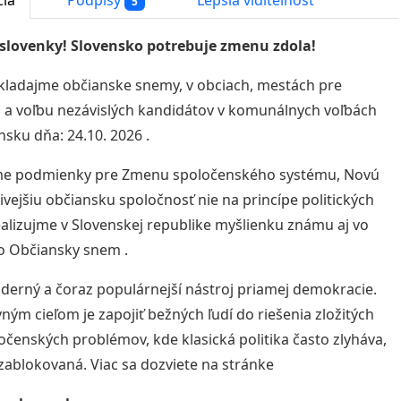
5
 slovenky! Slovensko potrebuje zmenu zdola!
kladajme občianske snemy, v obciach, mestách pre
a voľbu nezávislých kandidátov v komunálnych voľbách
nsku dňa: 24.10. 2026 .
me podmienky pre Zmenu spoločenského systému, Novú
ivejšiu občiansku spoločnosť nie na princípe politických
ealizujme v Slovenskej republike myšlienku známu aj vo
o Občiansky snem .
derný a čoraz populárnejší nástroj priamej demokracie.
vným cieľom je zapojiť bežných ľudí do riešenia zložitých
očenských problémov, kde klasická politika často zlyháva,
 zablokovaná. Viac sa dozviete na stránke