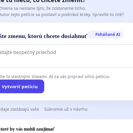
 vaším podpisom túto petíciu, zdieľajte ju a posielajte
Zmena sa nestane tým, že zostaneme ticho.
mailovú adresu nezávislých kandidátov, ktorých
Autor tejto petície sa postavil a podnikol kroky. Spravíte to isté?
 do zoznamu!
 výbor:
Poháňané AI
šte zmenu, ktorú chcete dosiahnuť
cia Národný síl o.z.
anarodnychsilskzavinacgmail.com. Kontakt: Dagmar
ová, t.b. - súbežne zastupujúca k rokovaniu .,
314
te to vlastnými slovami. AI za vás pripraví silnú petíciu.
Vytvoriť petíciu
n Občan , Koordinátor Ing. Viliam Baňák, pplk. v.v. ,
ľová 365/25, 960 01 ZVOLEN - Poštová adresa
atíva proti nespravodlivosti, občianske snemy: Ingrid
daje zostávajú vaše
Súkromie už v návrhu
+421907334117
 ktoré by vás mohli zaujímať
nás tu: