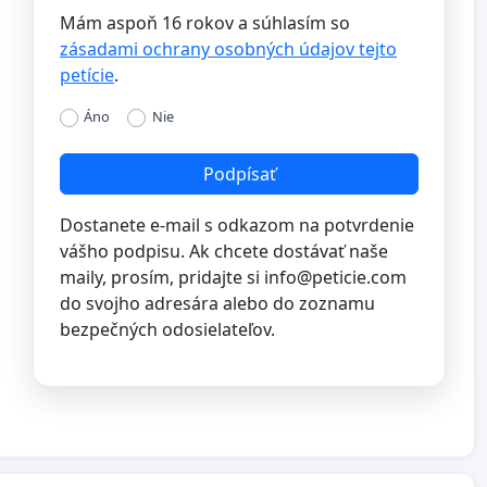
Mám aspoň 16 rokov a súhlasím so
zásadami ochrany osobných údajov tejto
petície
.
Áno
Nie
Podpísať
Dostanete e-mail s odkazom na potvrdenie
vášho podpisu. Ak chcete dostávať naše
maily, prosím, pridajte si
info@peticie.com
do svojho adresára alebo do zoznamu
bezpečných odosielateľov.