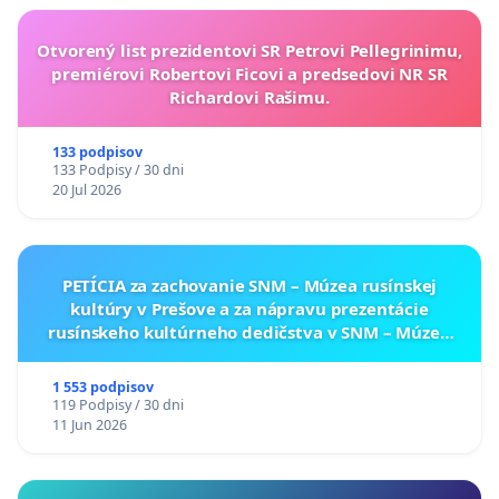
Otvorený list prezidentovi SR Petrovi Pellegrinimu,
premiérovi Robertovi Ficovi a predsedovi NR SR
Richardovi Rašimu.
133 podpisov
133 Podpisy / 30 dni
20 Jul 2026
PETÍCIA za zachovanie SNM – Múzea rusínskej
kultúry v Prešove a za nápravu prezentácie
rusínskeho kultúrneho dedičstva v SNM – Múzeu
ukrajinskej kultúry vo Svidníku
1 553 podpisov
119 Podpisy / 30 dni
11 Jun 2026