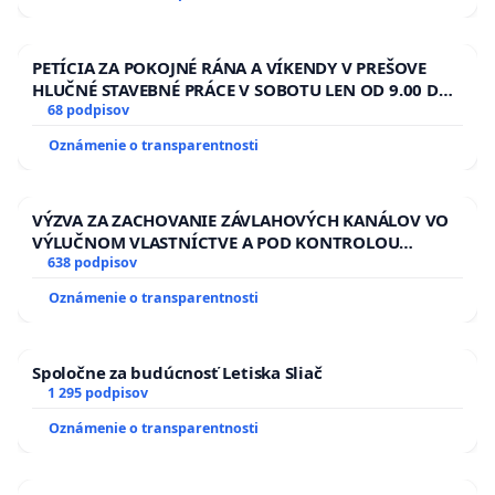
PETÍCIA ZA POKOJNÉ RÁNA A VÍKENDY V PREŠOVE
HLUČNÉ STAVEBNÉ PRÁCE V SOBOTU LEN OD 9.00 DO
13.00 HOD., CEZ PRACOVNÝ TÝŽDEŇ CIEĽ 8.00 – 18.00
68 podpisov
HOD. A PRAVIDELNÁ KONTROLA STAVBY C-AREA NA
Oznámenie o transparentnosti
ĎUMBIERSKEJ/MAGU
VÝZVA ZA ZACHOVANIE ZÁVLAHOVÝCH KANÁLOV VO
VÝLUČNOM VLASTNÍCTVE A POD KONTROLOU
SLOVENSKEJ REPUBLIKY & žiadosť na riešenie
638 podpisov
zanedbaného stavu závlahových a odvodňovacích
Oznámenie o transparentnosti
kanálov na Slovensku
Spoločne za budúcnosť Letiska Sliač
1 295 podpisov
Oznámenie o transparentnosti