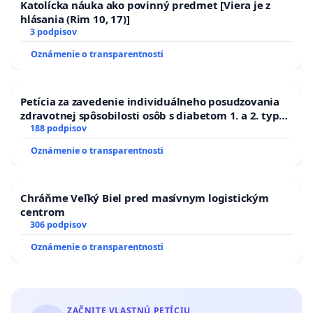
Katolícka náuka ako povinný predmet [Viera je z
hlásania (Rim 10, 17)]
3 podpisov
Oznámenie o transparentnosti
Petícia za zavedenie individuálneho posudzovania
zdravotnej spôsobilosti osôb s diabetom 1. a 2. typu
pri prijímaní do Policajného zboru SR
188 podpisov
Oznámenie o transparentnosti
Chráňme Veľký Biel pred masívnym logistickým
centrom
306 podpisov
Oznámenie o transparentnosti
ZAČNITE VLASTNÚ PETÍCIU