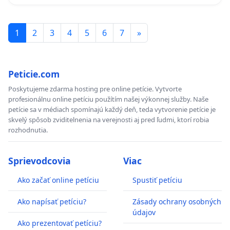
1
2
3
4
5
6
7
»
Peticie.com
Poskytujeme zdarma hosting pre online petície. Vytvorte
profesionálnu online petíciu použítím našej výkonnej služby. Naše
petície sa v médiach spomínajú každý deň, teda vytvorenie petície je
skvelý spôsob zviditelnenia na verejnosti aj pred ľudmi, ktorí robia
rozhodnutia.
Sprievodcovia
Viac
Ako začať online petíciu
Spustiť petíciu
Ako napísať petíciu?
Zásady ochrany osobných
údajov
Ako prezentovať petíciu?