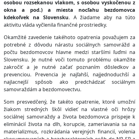
osobou rozsekanou vlakom, s osobou vyskočenou z
okna a pod.) a miesta nocľahu bezdomovca
kdekoľvek na Slovensku
. A žiadame aby na túto
aktivitu vláda vyčlenila finančné prostriedky.
Okamžité zavedenie takéhoto opatrenia považujem za
potrebné z dôvodu nárastu sociálnych samovrážd a
počtu bezdomovcov hlavne medzi staršími ľuďmi na
Slovensku. Je nutné voči tomuto problému okamžite
zakročiť a je nutné začať poznaním dôsledkov a
prevenciou. Prevencia je najľahší, najjednoduchší a
najlacnejší spôsob ako predchádzať sociálnym
samovraždám a bezdomovectvu.
Som presvedčený, že takéto opatrenie, ktoré umožní
žiakom stredných škôl vidieť na vlastné oči hrôzy
sociálnej samovraždy a života bezdomovca prispeje k
eliminácií života na dlh, korupcie, zameriavania sa na
materializmus, rozkrádania verejných financií, volenia