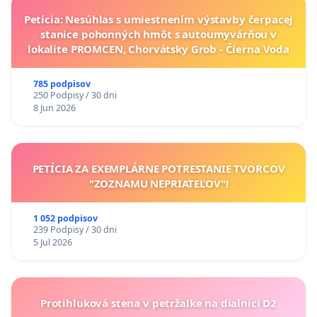
Petícia: Nesúhlas s umiestnením výstavby čerpacej
stanice pohonných hmôt s autoumyvárňou v
lokalite PROMCEN, Chorvátsky Grob - Čierna Voda
785 podpisov
250 Podpisy / 30 dni
8 Jun 2026
PETÍCIA ZA EXEMPLÁRNE POTRESTANIE TVORCOV
"ZOZNAMU NEPRIATEĽOV"!
1 052 podpisov
239 Podpisy / 30 dni
5 Jul 2026
Protihluková stena v petržalke na dialnici D2