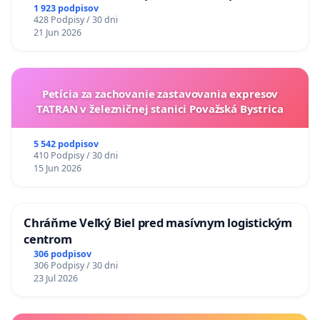
situácie v školstve
1 923 podpisov
428 Podpisy / 30 dni
21 Jun 2026
Petícia za zachovanie zastavovania expresov
TATRAN v železničnej stanici Považská Bystrica
5 542 podpisov
410 Podpisy / 30 dni
15 Jun 2026
Chráňme Veľký Biel pred masívnym logistickým
centrom
306 podpisov
306 Podpisy / 30 dni
23 Jul 2026