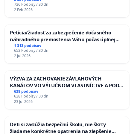
736 Podpisy / 30 dni
2 Feb 2026
Petícia/žiadosť za zabezpečenie dočasného
náhradného premostenia Váhu počas úplnej
uzávery Vážskeho mosta v Komárne
1 313 podpisov
653 Podpisy / 30 dni
2 Jul 2026
VÝZVA ZA ZACHOVANIE ZÁVLAHOVÝCH
KANÁLOV VO VÝLUČNOM VLASTNÍCTVE A POD
KONTROLOU SLOVENSKEJ REPUBLIKY & žiadosť
638 podpisov
638 Podpisy / 30 dni
na riešenie zanedbaného stavu závlahových a
23 Jul 2026
odvodňovacích kanálov na Slovensku
Deti si zaslúžia bezpečnú školu, nie škrty -
žiadame konkrétne opatrenia na zlepšenie