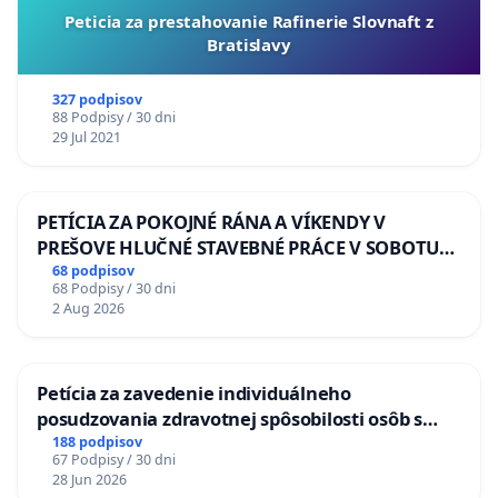
Peticia za prestahovanie Rafinerie Slovnaft z
Bratislavy
327 podpisov
88 Podpisy / 30 dni
29 Jul 2021
PETÍCIA ZA POKOJNÉ RÁNA A VÍKENDY V
PREŠOVE HLUČNÉ STAVEBNÉ PRÁCE V SOBOTU
LEN OD 9.00 DO 13.00 HOD., CEZ PRACOVNÝ
68 podpisov
68 Podpisy / 30 dni
TÝŽDEŇ CIEĽ 8.00 – 18.00 HOD. A PRAVIDELNÁ
2 Aug 2026
KONTROLA STAVBY C-AREA NA
ĎUMBIERSKEJ/MAGU
Petícia za zavedenie individuálneho
posudzovania zdravotnej spôsobilosti osôb s
diabetom 1. a 2. typu pri prijímaní do
188 podpisov
67 Podpisy / 30 dni
Policajného zboru SR
28 Jun 2026