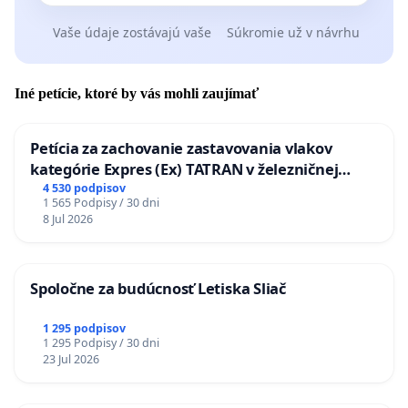
Vaše údaje zostávajú vaše
Súkromie už v návrhu
Iné petície, ktoré by vás mohli zaujímať
Petícia za zachovanie zastavovania vlakov
kategórie Expres (Ex) TATRAN v železničnej
stanici Púchov
4 530 podpisov
1 565 Podpisy / 30 dni
8 Jul 2026
Spoločne za budúcnosť Letiska Sliač
1 295 podpisov
1 295 Podpisy / 30 dni
23 Jul 2026