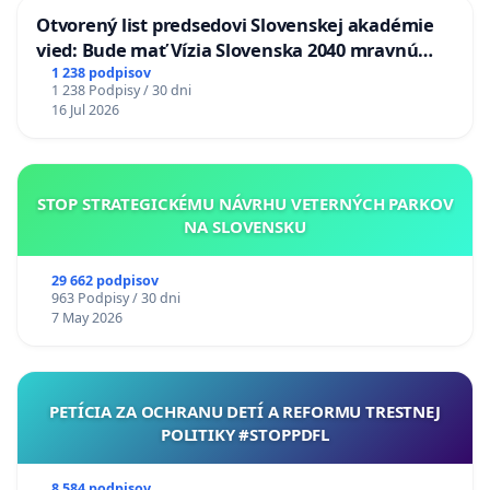
Otvorený list predsedovi Slovenskej akadémie
vied: Bude mať Vízia Slovenska 2040 mravnú
chrbticu?
1 238 podpisov
1 238 Podpisy / 30 dni
16 Jul 2026
STOP STRATEGICKÉMU NÁVRHU VETERNÝCH PARKOV
NA SLOVENSKU
29 662 podpisov
963 Podpisy / 30 dni
7 May 2026
PETÍCIA ZA OCHRANU DETÍ A REFORMU TRESTNEJ
POLITIKY #STOPPDFL
8 584 podpisov