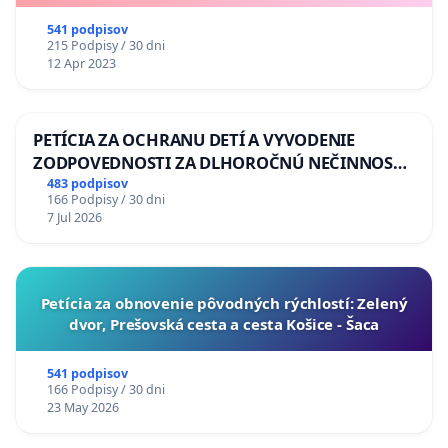
541 podpisov
215 Podpisy / 30 dni
12 Apr 2023
PETÍCIA ZA OCHRANU DETÍ A VYVODENIE
ZODPOVEDNOSTI ZA DLHOROČNÚ NEČINNOSŤ
A ZLYHANIE ŠTÁTU
483 podpisov
166 Podpisy / 30 dni
7 Jul 2026
​Petícia za obnovenie pôvodných rýchlostí: Zelený
dvor, Prešovská cesta a cesta Košice - Šaca
541 podpisov
166 Podpisy / 30 dni
23 May 2026