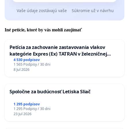
Vaše údaje zostávajú vaše
Súkromie už v návrhu
Iné petície, ktoré by vás mohli zaujímať
Petícia za zachovanie zastavovania vlakov
kategórie Expres (Ex) TATRAN v železničnej
stanici Púchov
4 530 podpisov
1 565 Podpisy / 30 dni
8 Jul 2026
Spoločne za budúcnosť Letiska Sliač
1 295 podpisov
1 295 Podpisy / 30 dni
23 Jul 2026