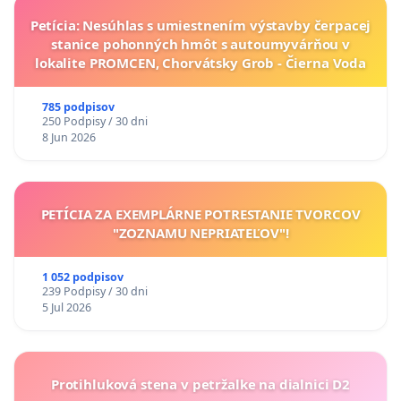
Petícia: Nesúhlas s umiestnením výstavby čerpacej
stanice pohonných hmôt s autoumyvárňou v
lokalite PROMCEN, Chorvátsky Grob - Čierna Voda
785 podpisov
250 Podpisy / 30 dni
8 Jun 2026
PETÍCIA ZA EXEMPLÁRNE POTRESTANIE TVORCOV
"ZOZNAMU NEPRIATEĽOV"!
1 052 podpisov
239 Podpisy / 30 dni
5 Jul 2026
Protihluková stena v petržalke na dialnici D2