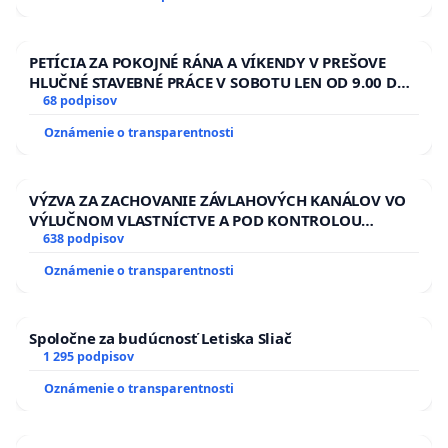
PETÍCIA ZA POKOJNÉ RÁNA A VÍKENDY V PREŠOVE
HLUČNÉ STAVEBNÉ PRÁCE V SOBOTU LEN OD 9.00 DO
13.00 HOD., CEZ PRACOVNÝ TÝŽDEŇ CIEĽ 8.00 – 18.00
68 podpisov
HOD. A PRAVIDELNÁ KONTROLA STAVBY C-AREA NA
Oznámenie o transparentnosti
ĎUMBIERSKEJ/MAGU
VÝZVA ZA ZACHOVANIE ZÁVLAHOVÝCH KANÁLOV VO
VÝLUČNOM VLASTNÍCTVE A POD KONTROLOU
SLOVENSKEJ REPUBLIKY & žiadosť na riešenie
638 podpisov
zanedbaného stavu závlahových a odvodňovacích
Oznámenie o transparentnosti
kanálov na Slovensku
Spoločne za budúcnosť Letiska Sliač
1 295 podpisov
Oznámenie o transparentnosti