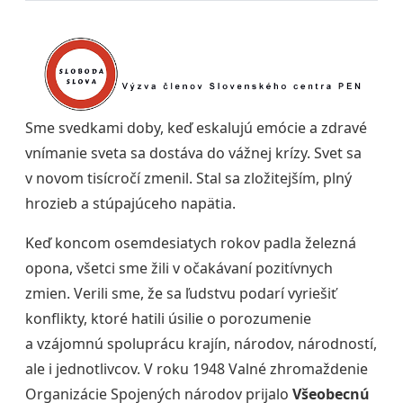
Sme svedkami doby, keď eskalujú emócie a zdravé
vnímanie sveta sa dostáva do vážnej krízy. Svet sa
v novom tisícročí zmenil. Stal sa zložitejším, plný
hrozieb a stúpajúceho napätia.
Keď koncom osemdesiatych rokov padla železná
opona, všetci sme žili v očakávaní pozitívnych
zmien. Verili sme, že sa ľudstvu podarí vyriešiť
konflikty, ktoré hatili úsilie o porozumenie
a vzájomnú spoluprácu krajín, národov, národností,
ale i jednotlivcov. V roku 1948 Valné zhromaždenie
Organizácie Spojených národov prijalo
Všeobecnú