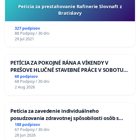
Peticia za prestahovanie Rafinerie Slovnaft z
Bratislavy
327 podpisov
88 Podpisy / 30 dni
29 Jul 2021
PETÍCIA ZA POKOJNÉ RÁNA A VÍKENDY V
PREŠOVE HLUČNÉ STAVEBNÉ PRÁCE V SOBOTU
LEN OD 9.00 DO 13.00 HOD., CEZ PRACOVNÝ
68 podpisov
68 Podpisy / 30 dni
TÝŽDEŇ CIEĽ 8.00 – 18.00 HOD. A PRAVIDELNÁ
2 Aug 2026
KONTROLA STAVBY C-AREA NA
ĎUMBIERSKEJ/MAGU
Petícia za zavedenie individuálneho
posudzovania zdravotnej spôsobilosti osôb s
diabetom 1. a 2. typu pri prijímaní do
188 podpisov
67 Podpisy / 30 dni
Policajného zboru SR
28 Jun 2026