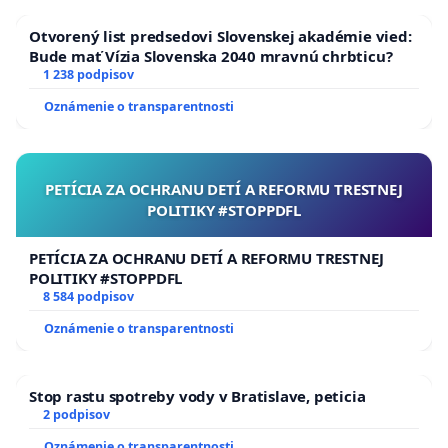
Ladislav Volko - publicista
Otvorený list predsedovi Slovenskej akadémie vied:
Bude mať Vízia Slovenska 2040 mravnú chrbticu?
Etela Farkašová - spisovateľka
1 238 podpisov
Oznámenie o transparentnosti
Ján Tazberík - básnik
k výzve sa pripája
PETÍCIA ZA OCHRANU DETÍ A REFORMU TRESTNEJ
POLITIKY #STOPPDFL
Eduard Chmelár - historik
Vladimír Skalský - Predseda Svetového združenia
PETÍCIA ZA OCHRANU DETÍ A REFORMU TRESTNEJ
Slovákov v zahraničí
POLITIKY #STOPPDFL
8 584 podpisov
Olga Ruppeldtová - prekladateľka
Peter Kováč - divadelník
Oznámenie o transparentnosti
Jozef Špaček - prozaik
Juraj Hradský - spisovateľ
Radoslava Brhlikova - politologička aďalší
Stop rastu spotreby vody v Bratislave, peticia
2 podpisov
Oznámenie o transparentnosti