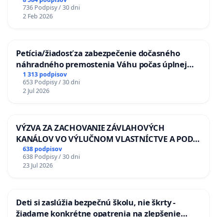
736 Podpisy / 30 dni
2 Feb 2026
Petícia/žiadosť za zabezpečenie dočasného
náhradného premostenia Váhu počas úplnej
uzávery Vážskeho mosta v Komárne
1 313 podpisov
653 Podpisy / 30 dni
2 Jul 2026
VÝZVA ZA ZACHOVANIE ZÁVLAHOVÝCH
KANÁLOV VO VÝLUČNOM VLASTNÍCTVE A POD
KONTROLOU SLOVENSKEJ REPUBLIKY & žiadosť
638 podpisov
638 Podpisy / 30 dni
na riešenie zanedbaného stavu závlahových a
23 Jul 2026
odvodňovacích kanálov na Slovensku
Deti si zaslúžia bezpečnú školu, nie škrty -
žiadame konkrétne opatrenia na zlepšenie