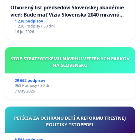
Otvorený list predsedovi Slovenskej akadémie
vied: Bude mať Vízia Slovenska 2040 mravnú
chrbticu?
1 238 podpisov
1 238 Podpisy / 30 dni
16 Jul 2026
STOP STRATEGICKÉMU NÁVRHU VETERNÝCH PARKOV
NA SLOVENSKU
29 662 podpisov
963 Podpisy / 30 dni
7 May 2026
PETÍCIA ZA OCHRANU DETÍ A REFORMU TRESTNEJ
POLITIKY #STOPPDFL
8 584 podpisov