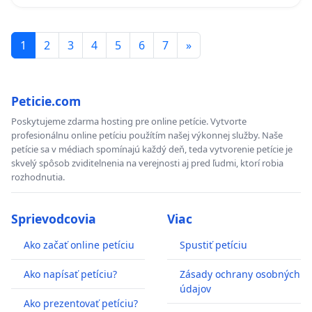
1
2
3
4
5
6
7
»
Peticie.com
Poskytujeme zdarma hosting pre online petície. Vytvorte
profesionálnu online petíciu použítím našej výkonnej služby. Naše
petície sa v médiach spomínajú každý deň, teda vytvorenie petície je
skvelý spôsob zviditelnenia na verejnosti aj pred ľudmi, ktorí robia
rozhodnutia.
Sprievodcovia
Viac
Ako začať online petíciu
Spustiť petíciu
Ako napísať petíciu?
Zásady ochrany osobných
údajov
Ako prezentovať petíciu?