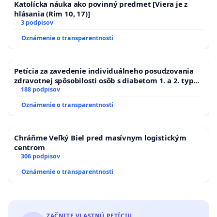
Katolícka náuka ako povinný predmet [Viera je z
hlásania (Rim 10, 17)]
3 podpisov
Oznámenie o transparentnosti
Petícia za zavedenie individuálneho posudzovania
zdravotnej spôsobilosti osôb s diabetom 1. a 2. typu
pri prijímaní do Policajného zboru SR
188 podpisov
Oznámenie o transparentnosti
Chráňme Veľký Biel pred masívnym logistickým
centrom
306 podpisov
Oznámenie o transparentnosti
ZAČNITE VLASTNÚ PETÍCIU