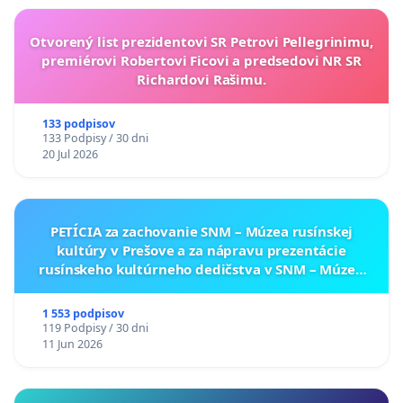
Otvorený list prezidentovi SR Petrovi Pellegrinimu,
premiérovi Robertovi Ficovi a predsedovi NR SR
Richardovi Rašimu.
133 podpisov
133 Podpisy / 30 dni
20 Jul 2026
PETÍCIA za zachovanie SNM – Múzea rusínskej
kultúry v Prešove a za nápravu prezentácie
rusínskeho kultúrneho dedičstva v SNM – Múzeu
ukrajinskej kultúry vo Svidníku
1 553 podpisov
119 Podpisy / 30 dni
11 Jun 2026