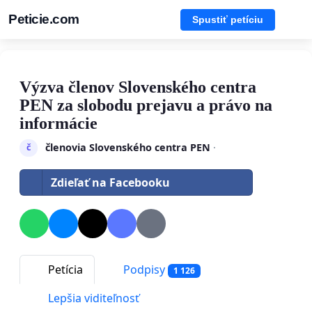
Peticie.com
Spustiť petíciu
Výzva členov Slovenského centra
PEN za slobodu prejavu a právo na
informácie
členovia Slovenského centra PEN
·
č
Zdieľať na Facebooku
Petícia
Podpisy
1 126
Lepšia viditeľnosť