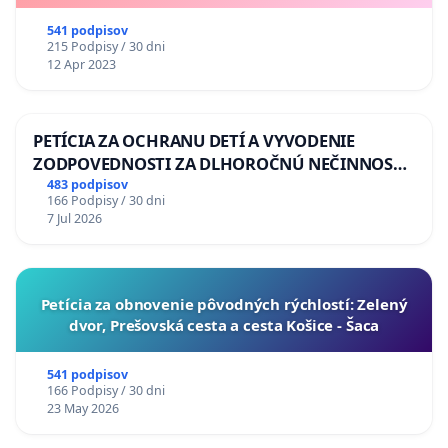
541 podpisov
215 Podpisy / 30 dni
12 Apr 2023
PETÍCIA ZA OCHRANU DETÍ A VYVODENIE
ZODPOVEDNOSTI ZA DLHOROČNÚ NEČINNOSŤ
A ZLYHANIE ŠTÁTU
483 podpisov
166 Podpisy / 30 dni
7 Jul 2026
​Petícia za obnovenie pôvodných rýchlostí: Zelený
dvor, Prešovská cesta a cesta Košice - Šaca
541 podpisov
166 Podpisy / 30 dni
23 May 2026