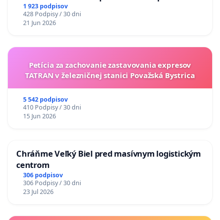
situácie v školstve
1 923 podpisov
428 Podpisy / 30 dni
21 Jun 2026
Petícia za zachovanie zastavovania expresov
TATRAN v železničnej stanici Považská Bystrica
5 542 podpisov
410 Podpisy / 30 dni
15 Jun 2026
Chráňme Veľký Biel pred masívnym logistickým
centrom
306 podpisov
306 Podpisy / 30 dni
23 Jul 2026