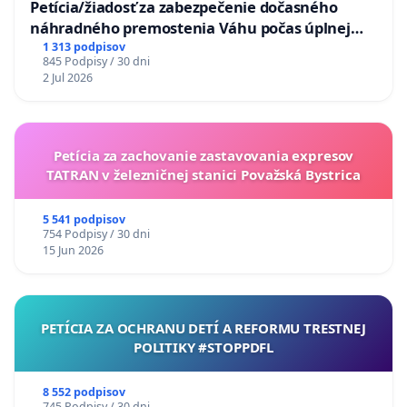
Petícia/žiadosť za zabezpečenie dočasného
náhradného premostenia Váhu počas úplnej
uzávery Vážskeho mosta v Komárne
1 313 podpisov
845 Podpisy / 30 dni
2 Jul 2026
Petícia za zachovanie zastavovania expresov
TATRAN v železničnej stanici Považská Bystrica
5 541 podpisov
754 Podpisy / 30 dni
15 Jun 2026
PETÍCIA ZA OCHRANU DETÍ A REFORMU TRESTNEJ
POLITIKY #STOPPDFL
8 552 podpisov
745 Podpisy / 30 dni