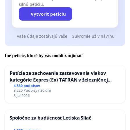
silnú petíciu.
Vytvoriť petíciu
Vaše údaje zostávajú vaše
Súkromie už v návrhu
Iné petície, ktoré by vás mohli zaujímať
Petícia za zachovanie zastavovania vlakov
kategórie Expres (Ex) TATRAN v železničnej
stanici Púchov
4 530 podpisov
3 220 Podpisy / 30 dni
8 Jul 2026
Spoločne za budúcnosť Letiska Sliač