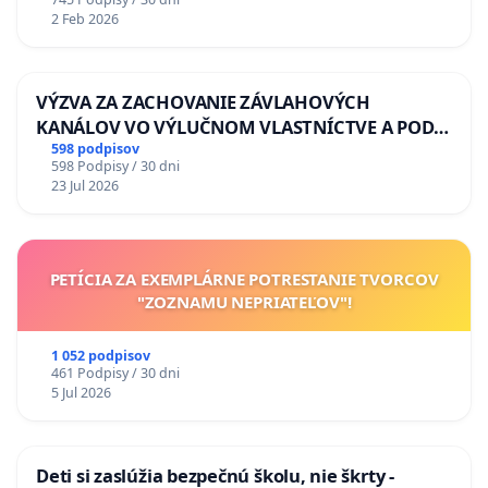
2 Feb 2026
VÝZVA ZA ZACHOVANIE ZÁVLAHOVÝCH
KANÁLOV VO VÝLUČNOM VLASTNÍCTVE A POD
KONTROLOU SLOVENSKEJ REPUBLIKY & žiadosť
598 podpisov
598 Podpisy / 30 dni
na riešenie zanedbaného stavu závlahových a
23 Jul 2026
odvodňovacích kanálov na Slovensku
PETÍCIA ZA EXEMPLÁRNE POTRESTANIE TVORCOV
"ZOZNAMU NEPRIATEĽOV"!
1 052 podpisov
461 Podpisy / 30 dni
5 Jul 2026
Deti si zaslúžia bezpečnú školu, nie škrty -