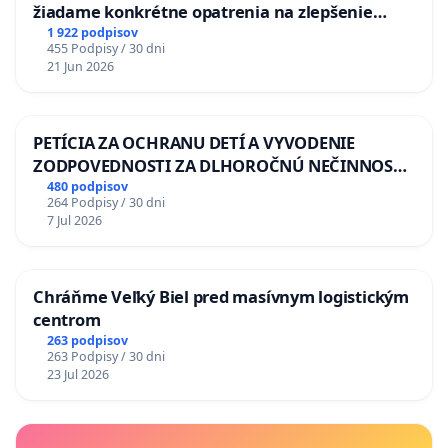
žiadame konkrétne opatrenia na zlepšenie
situácie v školstve
1 922 podpisov
455 Podpisy / 30 dni
21 Jun 2026
PETÍCIA ZA OCHRANU DETÍ A VYVODENIE
ZODPOVEDNOSTI ZA DLHOROČNÚ NEČINNOSŤ
A ZLYHANIE ŠTÁTU
480 podpisov
264 Podpisy / 30 dni
7 Jul 2026
Chráňme Veľký Biel pred masívnym logistickým
centrom
263 podpisov
263 Podpisy / 30 dni
23 Jul 2026