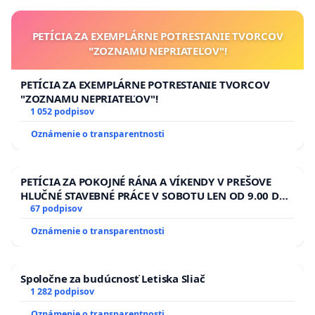
PETÍCIA ZA EXEMPLÁRNE POTRESTANIE TVORCOV
"ZOZNAMU NEPRIATEĽOV"!
PETÍCIA ZA EXEMPLÁRNE POTRESTANIE TVORCOV
"ZOZNAMU NEPRIATEĽOV"!
1 052 podpisov
Oznámenie o transparentnosti
PETÍCIA ZA POKOJNÉ RÁNA A VÍKENDY V PREŠOVE
HLUČNÉ STAVEBNÉ PRÁCE V SOBOTU LEN OD 9.00 DO
13.00 HOD., CEZ PRACOVNÝ TÝŽDEŇ CIEĽ 8.00 – 18.00
67 podpisov
HOD. A PRAVIDELNÁ KONTROLA STAVBY C-AREA NA
Oznámenie o transparentnosti
ĎUMBIERSKEJ/MAGU
Spoločne za budúcnosť Letiska Sliač
1 282 podpisov
Oznámenie o transparentnosti