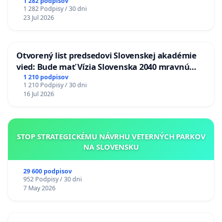
1 282 podpisov
1 282 Podpisy / 30 dni
23 Jul 2026
Otvorený list predsedovi Slovenskej akadémie
vied: Bude mať Vízia Slovenska 2040 mravnú
chrbticu?
1 210 podpisov
1 210 Podpisy / 30 dni
16 Jul 2026
STOP STRATEGICKÉMU NÁVRHU VETERNÝCH PARKOV
NA SLOVENSKU
29 600 podpisov
952 Podpisy / 30 dni
7 May 2026