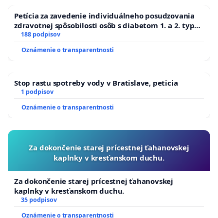
Petícia za zavedenie individuálneho posudzovania
zdravotnej spôsobilosti osôb s diabetom 1. a 2. typu
pri prijímaní do Policajného zboru SR
188 podpisov
Oznámenie o transparentnosti
Stop rastu spotreby vody v Bratislave, peticia
1 podpisov
Oznámenie o transparentnosti
Za dokončenie starej prícestnej ťahanovskej
kaplnky v kresťanskom duchu.
Za dokončenie starej prícestnej ťahanovskej
kaplnky v kresťanskom duchu.
35 podpisov
Oznámenie o transparentnosti