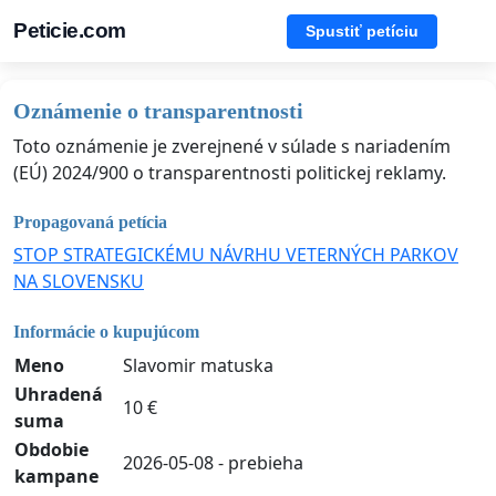
Peticie.com
Spustiť petíciu
Oznámenie o transparentnosti
Toto oznámenie je zverejnené v súlade s nariadením
(EÚ) 2024/900 o transparentnosti politickej reklamy.
Propagovaná petícia
STOP STRATEGICKÉMU NÁVRHU VETERNÝCH PARKOV
NA SLOVENSKU
Informácie o kupujúcom
Meno
Slavomir matuska
Uhradená
10 €
suma
Obdobie
2026-05-08 - prebieha
kampane