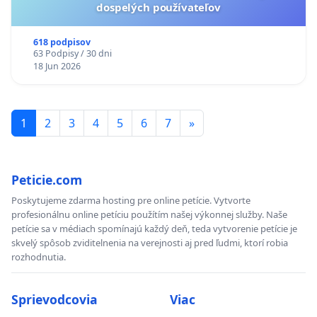
dospelých používateľov
618 podpisov
63 Podpisy / 30 dni
18 Jun 2026
1
2
3
4
5
6
7
»
Peticie.com
Poskytujeme zdarma hosting pre online petície. Vytvorte
profesionálnu online petíciu použítím našej výkonnej služby. Naše
petície sa v médiach spomínajú každý deň, teda vytvorenie petície je
skvelý spôsob zviditelnenia na verejnosti aj pred ľudmi, ktorí robia
rozhodnutia.
Sprievodcovia
Viac