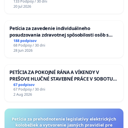
133 Podpisy / 30 dni
20 Jul 2026
Petícia za zavedenie individuálneho
posudzovania zdravotnej spôsobilosti osôb s
diabetom 1. a 2. typu pri prijímaní do
188 podpisov
68 Podpisy / 30 dni
Policajného zboru SR
28 Jun 2026
PETÍCIA ZA POKOJNÉ RÁNA A VÍKENDY V
PREŠOVE HLUČNÉ STAVEBNÉ PRÁCE V SOBOTU
LEN OD 9.00 DO 13.00 HOD., CEZ PRACOVNÝ
67 podpisov
67 Podpisy / 30 dni
TÝŽDEŇ CIEĽ 8.00 – 18.00 HOD. A PRAVIDELNÁ
2 Aug 2026
KONTROLA STAVBY C-AREA NA
ĎUMBIERSKEJ/MAGU
Petícia za prehodnotenie legislatívy elektrických
kolobežiek a vytvorenie jasných pravidiel pre