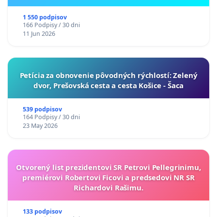
ukrajinskej kultúry vo Svidníku
1 550 podpisov
166 Podpisy / 30 dni
11 Jun 2026
​Petícia za obnovenie pôvodných rýchlostí: Zelený
dvor, Prešovská cesta a cesta Košice - Šaca
539 podpisov
164 Podpisy / 30 dni
23 May 2026
Otvorený list prezidentovi SR Petrovi Pellegrinimu,
premiérovi Robertovi Ficovi a predsedovi NR SR
Richardovi Rašimu.
133 podpisov