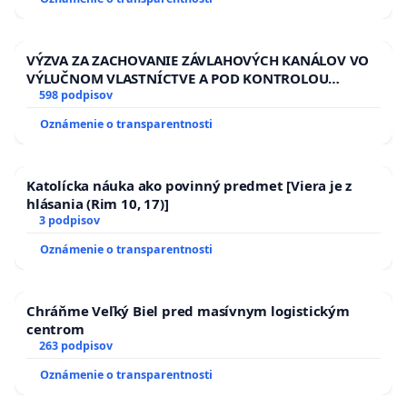
VÝZVA ZA ZACHOVANIE ZÁVLAHOVÝCH KANÁLOV VO
VÝLUČNOM VLASTNÍCTVE A POD KONTROLOU
SLOVENSKEJ REPUBLIKY & žiadosť na riešenie
598 podpisov
zanedbaného stavu závlahových a odvodňovacích
Oznámenie o transparentnosti
kanálov na Slovensku
Katolícka náuka ako povinný predmet [Viera je z
hlásania (Rim 10, 17)]
3 podpisov
Oznámenie o transparentnosti
Chráňme Veľký Biel pred masívnym logistickým
centrom
263 podpisov
Oznámenie o transparentnosti