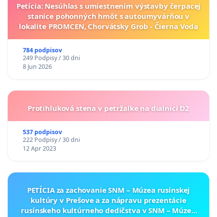
Petícia: Nesúhlas s umiestnením výstavby čerpacej
stanice pohonných hmôt s autoumyvárňou v
lokalite PROMCEN, Chorvátsky Grob - Čierna Voda
784 podpisov
249 Podpisy / 30 dni
8 Jun 2026
Protihluková stena v petržalke na dialnici D2
537 podpisov
222 Podpisy / 30 dni
12 Apr 2023
PETÍCIA za zachovanie SNM – Múzea rusínskej
kultúry v Prešove a za nápravu prezentácie
rusínskeho kultúrneho dedičstva v SNM – Múzeu