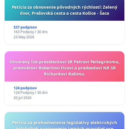
​Petícia za obnovenie pôvodných rýchlostí: Zelený
dvor, Prešovská cesta a cesta Košice - Šaca
537 podpisov
163 Podpisy / 30 dni
23 May 2026
Otvorený list prezidentovi SR Petrovi Pellegrinimu,
premiérovi Robertovi Ficovi a predsedovi NR SR
Richardovi Rašimu.
124 podpisov
124 Podpisy / 30 dni
20 Jul 2026
Petícia za prehodnotenie legislatívy elektrických
kolobežiek a vytvorenie jasných pravidiel pre