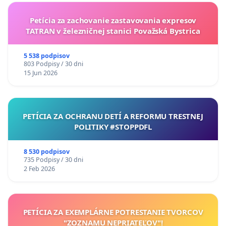
Petícia za zachovanie zastavovania expresov
TATRAN v železničnej stanici Považská Bystrica
5 538 podpisov
803 Podpisy / 30 dni
15 Jun 2026
PETÍCIA ZA OCHRANU DETÍ A REFORMU TRESTNEJ
POLITIKY #STOPPDFL
8 530 podpisov
735 Podpisy / 30 dni
2 Feb 2026
PETÍCIA ZA EXEMPLÁRNE POTRESTANIE TVORCOV
"ZOZNAMU NEPRIATEĽOV"!