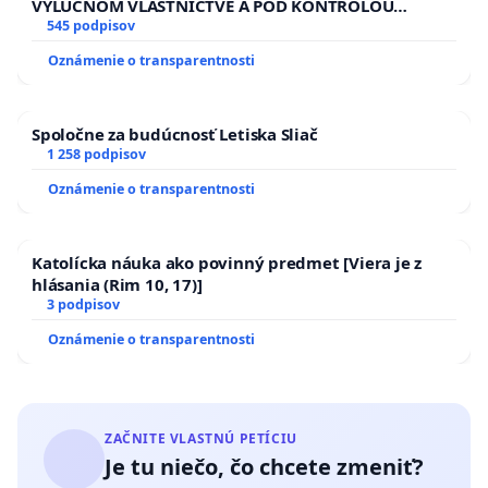
VÝLUČNOM VLASTNÍCTVE A POD KONTROLOU
SLOVENSKEJ REPUBLIKY & žiadosť na riešenie
545 podpisov
zanedbaného stavu závlahových a odvodňovacích
Oznámenie o transparentnosti
kanálov na Slovensku
Spoločne za budúcnosť Letiska Sliač
1 258 podpisov
Oznámenie o transparentnosti
Katolícka náuka ako povinný predmet [Viera je z
hlásania (Rim 10, 17)]
3 podpisov
Oznámenie o transparentnosti
ZAČNITE VLASTNÚ PETÍCIU
Je tu niečo, čo chcete zmeniť?