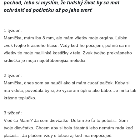
pochod, lebo si myslím, že ľudský život by sa mal
ochrániť od počiatku až po jeho smrť
1 týždeň:
Mamička, mám iba 8 mm, ale mám všetky moje orgány. Ľúbim
zvuk tvojho krásneho hlasu. Vždy keď ho počujem, pohnú sa mi
všetky tie moje malilinké kostičky v tele. Zvuk tvojho prekrásneho
srdiečka je moja najobľúbenejšia melódia.
2
týždeň:
Mamička, dnes som sa naučil ako si mám cucať palček. Keby si
ma videla, povedala by si, že vyzerám úplne ako bábo. Je mi tu tak
krásne teplučko.
3 týždeň:
Vieš čo Mami? Ja som dievčatko. Dúfam že ťa to poteší... Som
tvoje dievčatko. Chcem aby si bola šťastná lebo nemám rada keď
plačeš… Ja plačem vždy s tebou aj keď ma nepočuješ.