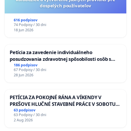
dospelých používateľov
616 podpisov
74 Podpisy / 30 dni
18 Jun 2026
Petícia za zavedenie individuálneho
posudzovania zdravotnej spôsobilosti osôb s
diabetom 1. a 2. typu pri prijímaní do
186 podpisov
67 Podpisy / 30 dni
Policajného zboru SR
28 Jun 2026
PETÍCIA ZA POKOJNÉ RÁNA A VÍKENDY V
PREŠOVE HLUČNÉ STAVEBNÉ PRÁCE V SOBOTU
LEN OD 9.00 DO 13.00 HOD., CEZ PRACOVNÝ
63 podpisov
63 Podpisy / 30 dni
TÝŽDEŇ CIEĽ 8.00 – 18.00 HOD. A PRAVIDELNÁ
2 Aug 2026
KONTROLA STAVBY C-AREA NA
ĎUMBIERSKEJ/MAGU