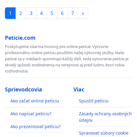
1
2
3
4
5
6
7
»
Peticie.com
Poskytujeme zdarma hosting pre online petície. Vytvorte
profesionálnu online petíciu použítím našej výkonnej služby. Naše
petície sa v médiach spomínajú každý deň, teda vytvorenie petície je
skvelý spôsob zviditelnenia na verejnosti aj pred ľudmi, ktorí robia
rozhodnutia.
Sprievodcovia
Viac
Ako začať online petíciu
Spustiť petíciu
Ako napísať petíciu?
Zásady ochrany osobných
údajov
Ako prezentovať petíciu?
Spravovať súbory cookie