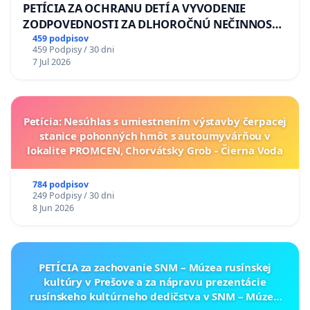
PETÍCIA ZA OCHRANU DETÍ A VYVODENIE
ZODPOVEDNOSTI ZA DLHOROČNÚ NEČINNOSŤ
A ZLYHANIE ŠTÁTU
459 podpisov
459 Podpisy / 30 dni
7 Jul 2026
Petícia: Nesúhlas s umiestnením výstavby čerpacej
stanice pohonných hmôt s autoumyvárňou v
lokalite PROMCEN, Chorvátsky Grob - Čierna Voda
784 podpisov
249 Podpisy / 30 dni
8 Jun 2026
PETÍCIA za zachovanie SNM – Múzea rusínskej
kultúry v Prešove a za nápravu prezentácie
rusínskeho kultúrneho dedičstva v SNM – Múzeu