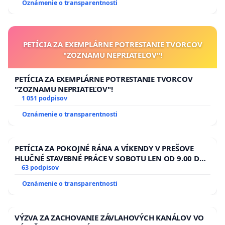
Oznámenie o transparentnosti
PETÍCIA ZA EXEMPLÁRNE POTRESTANIE TVORCOV
"ZOZNAMU NEPRIATEĽOV"!
PETÍCIA ZA EXEMPLÁRNE POTRESTANIE TVORCOV
"ZOZNAMU NEPRIATEĽOV"!
1 051 podpisov
Oznámenie o transparentnosti
PETÍCIA ZA POKOJNÉ RÁNA A VÍKENDY V PREŠOVE
HLUČNÉ STAVEBNÉ PRÁCE V SOBOTU LEN OD 9.00 DO
13.00 HOD., CEZ PRACOVNÝ TÝŽDEŇ CIEĽ 8.00 – 18.00
63 podpisov
HOD. A PRAVIDELNÁ KONTROLA STAVBY C-AREA NA
Oznámenie o transparentnosti
ĎUMBIERSKEJ/MAGU
VÝZVA ZA ZACHOVANIE ZÁVLAHOVÝCH KANÁLOV VO