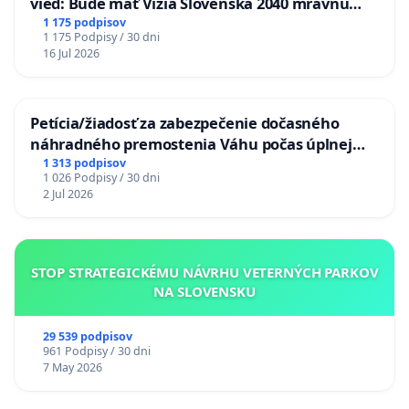
vied: Bude mať Vízia Slovenska 2040 mravnú
chrbticu?
1 175 podpisov
1 175 Podpisy / 30 dni
16 Jul 2026
Petícia/žiadosť za zabezpečenie dočasného
náhradného premostenia Váhu počas úplnej
uzávery Vážskeho mosta v Komárne
1 313 podpisov
1 026 Podpisy / 30 dni
2 Jul 2026
STOP STRATEGICKÉMU NÁVRHU VETERNÝCH PARKOV
NA SLOVENSKU
29 539 podpisov
961 Podpisy / 30 dni
7 May 2026