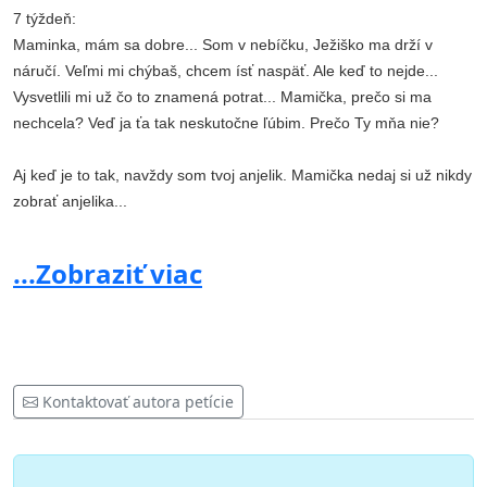
7 týždeň:
Maminka, mám sa dobre... Som v nebíčku, Ježiško ma drží v
náručí. Veľmi mi chýbaš, chcem ísť naspäť. Ale keď to nejde...
Vysvetlili mi už čo to znamená potrat... Mamička, prečo si ma
nechcela? Veď ja ťa tak neskutočne ľúbim. Prečo Ty mňa nie?
Aj keď je to tak, navždy som tvoj anjelik. Mamička nedaj si už nikdy
zobrať anjelika...
...Zobraziť viac
Verím, že spoločnými silami sa nám tento boj podarí
vyhrať
Kontaktovať autora petície