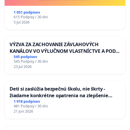
1 051 podpisov
615 Podpisy / 30 dni
5 Jul 2026
VÝZVA ZA ZACHOVANIE ZÁVLAHOVÝCH
KANÁLOV VO VÝLUČNOM VLASTNÍCTVE A POD
KONTROLOU SLOVENSKEJ REPUBLIKY & žiadosť
545 podpisov
545 Podpisy / 30 dni
na riešenie zanedbaného stavu závlahových a
23 Jul 2026
odvodňovacích kanálov na Slovensku
Deti si zaslúžia bezpečnú školu, nie škrty -
žiadame konkrétne opatrenia na zlepšenie
situácie v školstve
1 918 podpisov
481 Podpisy / 30 dni
21 Jun 2026