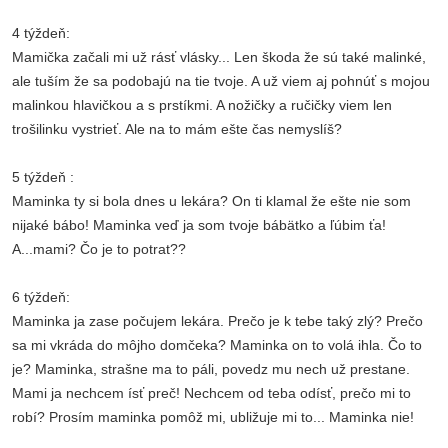
4 týždeň:
Mamička začali mi už rásť vlásky... Len škoda že sú také malinké,
ale tuším že sa podobajú na tie tvoje. A už viem aj pohnúť s mojou
malinkou hlavičkou a s prstíkmi. A nožičky a ručičky viem len
trošilinku vystrieť. Ale na to mám ešte čas nemyslíš?
5 týždeň :
Maminka ty si bola dnes u lekára? On ti klamal že ešte nie som
nijaké bábo! Maminka veď ja som tvoje bábätko a ľúbim ťa!
A...mami? Čo je to potrat??
6 týždeň:
Maminka ja zase počujem lekára. Prečo je k tebe taký zlý? Prečo
sa mi vkráda do môjho domčeka? Maminka on to volá ihla. Čo to
je? Maminka, strašne ma to páli, povedz mu nech už prestane.
Mami ja nechcem ísť preč! Nechcem od teba odísť, prečo mi to
robí? Prosím maminka pomôž mi, ubližuje mi to... Maminka nie!