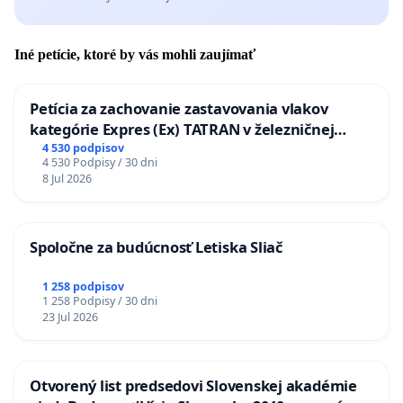
Iné petície, ktoré by vás mohli zaujímať
Petícia za zachovanie zastavovania vlakov
kategórie Expres (Ex) TATRAN v železničnej
stanici Púchov
4 530 podpisov
4 530 Podpisy / 30 dni
8 Jul 2026
Spoločne za budúcnosť Letiska Sliač
1 258 podpisov
1 258 Podpisy / 30 dni
23 Jul 2026
Otvorený list predsedovi Slovenskej akadémie