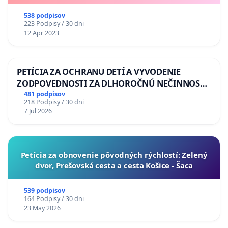
538 podpisov
223 Podpisy / 30 dni
12 Apr 2023
PETÍCIA ZA OCHRANU DETÍ A VYVODENIE
ZODPOVEDNOSTI ZA DLHOROČNÚ NEČINNOSŤ
A ZLYHANIE ŠTÁTU
481 podpisov
218 Podpisy / 30 dni
7 Jul 2026
​Petícia za obnovenie pôvodných rýchlostí: Zelený
dvor, Prešovská cesta a cesta Košice - Šaca
539 podpisov
164 Podpisy / 30 dni
23 May 2026