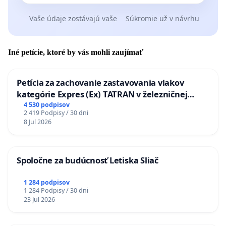
Vaše údaje zostávajú vaše
Súkromie už v návrhu
Iné petície, ktoré by vás mohli zaujímať
Petícia za zachovanie zastavovania vlakov
kategórie Expres (Ex) TATRAN v železničnej
stanici Púchov
4 530 podpisov
2 419 Podpisy / 30 dni
8 Jul 2026
Spoločne za budúcnosť Letiska Sliač
1 284 podpisov
1 284 Podpisy / 30 dni
23 Jul 2026