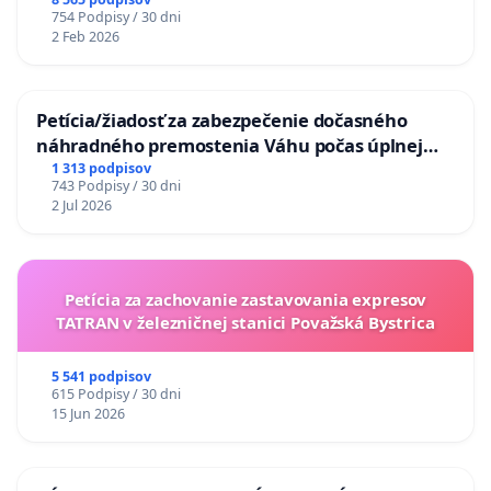
754 Podpisy / 30 dni
2 Feb 2026
Petícia/žiadosť za zabezpečenie dočasného
náhradného premostenia Váhu počas úplnej
uzávery Vážskeho mosta v Komárne
1 313 podpisov
743 Podpisy / 30 dni
2 Jul 2026
Petícia za zachovanie zastavovania expresov
TATRAN v železničnej stanici Považská Bystrica
5 541 podpisov
615 Podpisy / 30 dni
15 Jun 2026