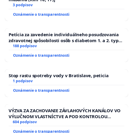
3 podpisov
Oznámenie o transparentnosti
Petícia za zavedenie individuálneho posudzovania
zdravotnej spôsobilosti osôb s diabetom 1. a 2. typu
pri prijímaní do Policajného zboru SR
188 podpisov
Oznámenie o transparentnosti
Stop rastu spotreby vody v Bratislave, peticia
1 podpisov
Oznámenie o transparentnosti
VÝZVA ZA ZACHOVANIE ZÁVLAHOVÝCH KANÁLOV VO
VÝLUČNOM VLASTNÍCTVE A POD KONTROLOU
SLOVENSKEJ REPUBLIKY & žiadosť na riešenie
604 podpisov
zanedbaného stavu závlahových a odvodňovacích
Oznámenie o transparentnosti