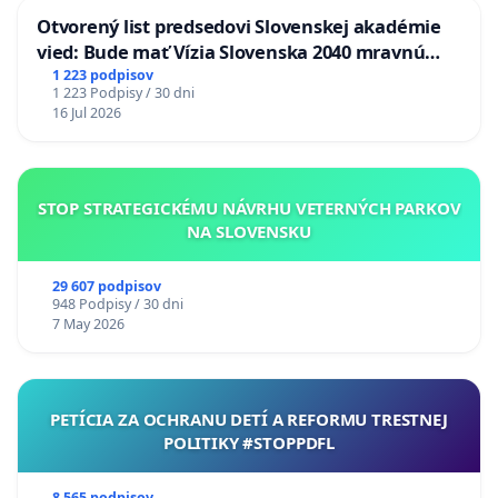
Otvorený list predsedovi Slovenskej akadémie
vied: Bude mať Vízia Slovenska 2040 mravnú
chrbticu?
1 223 podpisov
1 223 Podpisy / 30 dni
16 Jul 2026
STOP STRATEGICKÉMU NÁVRHU VETERNÝCH PARKOV
NA SLOVENSKU
29 607 podpisov
948 Podpisy / 30 dni
7 May 2026
PETÍCIA ZA OCHRANU DETÍ A REFORMU TRESTNEJ
POLITIKY #STOPPDFL
8 565 podpisov