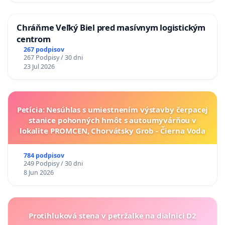
Chráňme Veľký Biel pred masívnym logistickým
centrom
267 podpisov
267 Podpisy / 30 dni
23 Jul 2026
Petícia: Nesúhlas s umiestnením výstavby čerpacej
stanice pohonných hmôt s autoumyvárňou v
lokalite PROMCEN, Chorvátsky Grob - Čierna Voda
784 podpisov
249 Podpisy / 30 dni
8 Jun 2026
Protihluková stena v petržalke na dialnici D2