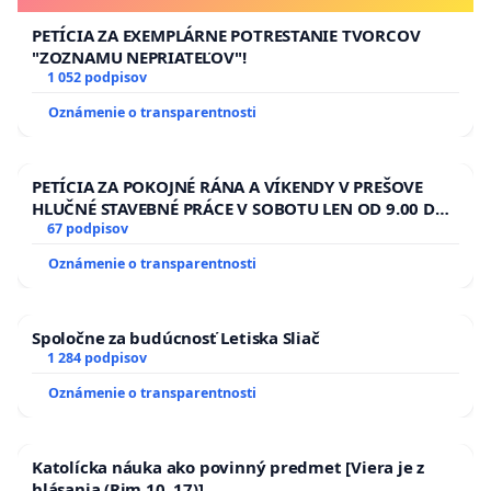
PETÍCIA ZA EXEMPLÁRNE POTRESTANIE TVORCOV
"ZOZNAMU NEPRIATEĽOV"!
1 052 podpisov
Oznámenie o transparentnosti
PETÍCIA ZA POKOJNÉ RÁNA A VÍKENDY V PREŠOVE
HLUČNÉ STAVEBNÉ PRÁCE V SOBOTU LEN OD 9.00 DO
13.00 HOD., CEZ PRACOVNÝ TÝŽDEŇ CIEĽ 8.00 – 18.00
67 podpisov
HOD. A PRAVIDELNÁ KONTROLA STAVBY C-AREA NA
Oznámenie o transparentnosti
ĎUMBIERSKEJ/MAGU
Spoločne za budúcnosť Letiska Sliač
1 284 podpisov
Oznámenie o transparentnosti
Katolícka náuka ako povinný predmet [Viera je z
hlásania (Rim 10, 17)]