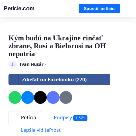
Peticie.com
Spustiť petíciu
Kým budú na Ukrajine rinčať
zbrane, Rusi a Bielorusi na OH
nepatria
Ivan Husár
·
I
Zdieľať na Facebooku (270)
Petícia
Podpisy
1 571
Lepšia viditeľnosť