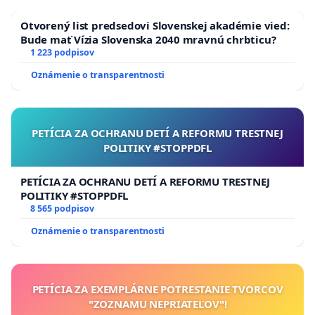
Tomáš Lehotský, poslanec NRSR
Otvorený list predsedovi Slovenskej akadémie vied:
Bude mať Vízia Slovenska 2040 mravnú chrbticu?
1 223 podpisov
Oznámenie o transparentnosti
PETÍCIA ZA OCHRANU DETÍ A REFORMU TRESTNEJ
POLITIKY #STOPPDFL
PETÍCIA ZA OCHRANU DETÍ A REFORMU TRESTNEJ
POLITIKY #STOPPDFL
8 565 podpisov
Oznámenie o transparentnosti
PETÍCIA ZA EXEMPLÁRNE POTRESTANIE TVORCOV
"ZOZNAMU NEPRIATEĽOV"!