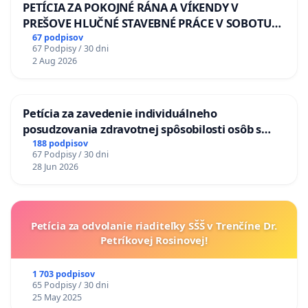
PETÍCIA ZA POKOJNÉ RÁNA A VÍKENDY V
PREŠOVE HLUČNÉ STAVEBNÉ PRÁCE V SOBOTU
LEN OD 9.00 DO 13.00 HOD., CEZ PRACOVNÝ
67 podpisov
67 Podpisy / 30 dni
TÝŽDEŇ CIEĽ 8.00 – 18.00 HOD. A PRAVIDELNÁ
2 Aug 2026
KONTROLA STAVBY C-AREA NA
ĎUMBIERSKEJ/MAGU
Petícia za zavedenie individuálneho
posudzovania zdravotnej spôsobilosti osôb s
diabetom 1. a 2. typu pri prijímaní do
188 podpisov
67 Podpisy / 30 dni
Policajného zboru SR
28 Jun 2026
Petícia za odvolanie riaditeľky SŠŠ v Trenčíne Dr.
Petríkovej Rosinovej!
1 703 podpisov
65 Podpisy / 30 dni
25 May 2025