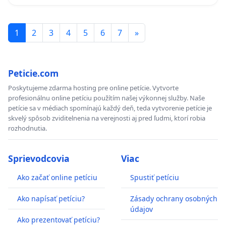
1
2
3
4
5
6
7
»
Peticie.com
Poskytujeme zdarma hosting pre online petície. Vytvorte
profesionálnu online petíciu použítím našej výkonnej služby. Naše
petície sa v médiach spomínajú každý deň, teda vytvorenie petície je
skvelý spôsob zviditelnenia na verejnosti aj pred ľudmi, ktorí robia
rozhodnutia.
Sprievodcovia
Viac
Ako začať online petíciu
Spustiť petíciu
Ako napísať petíciu?
Zásady ochrany osobných
údajov
Ako prezentovať petíciu?