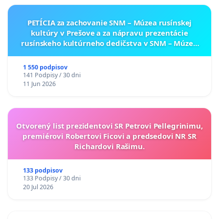
PETÍCIA za zachovanie SNM – Múzea rusínskej
kultúry v Prešove a za nápravu prezentácie
rusínskeho kultúrneho dedičstva v SNM – Múzeu
ukrajinskej kultúry vo Svidníku
1 550 podpisov
141 Podpisy / 30 dni
11 Jun 2026
Otvorený list prezidentovi SR Petrovi Pellegrinimu,
premiérovi Robertovi Ficovi a predsedovi NR SR
Richardovi Rašimu.
133 podpisov
133 Podpisy / 30 dni
20 Jul 2026