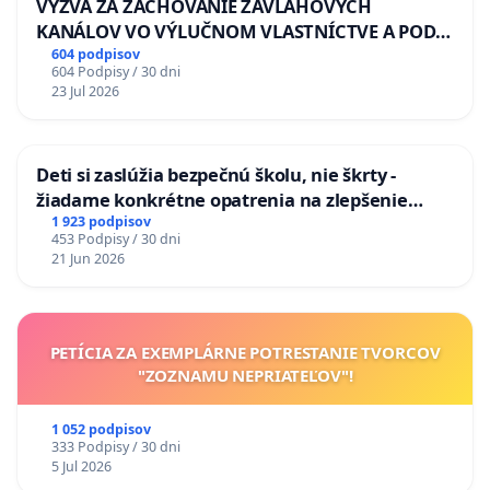
VÝZVA ZA ZACHOVANIE ZÁVLAHOVÝCH
KANÁLOV VO VÝLUČNOM VLASTNÍCTVE A POD
KONTROLOU SLOVENSKEJ REPUBLIKY & žiadosť
604 podpisov
604 Podpisy / 30 dni
na riešenie zanedbaného stavu závlahových a
23 Jul 2026
odvodňovacích kanálov na Slovensku
Deti si zaslúžia bezpečnú školu, nie škrty -
žiadame konkrétne opatrenia na zlepšenie
situácie v školstve
1 923 podpisov
453 Podpisy / 30 dni
21 Jun 2026
PETÍCIA ZA EXEMPLÁRNE POTRESTANIE TVORCOV
"ZOZNAMU NEPRIATEĽOV"!
1 052 podpisov
333 Podpisy / 30 dni
5 Jul 2026