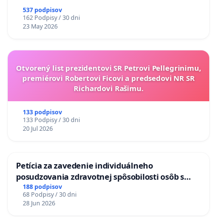
537 podpisov
162 Podpisy / 30 dni
23 May 2026
Otvorený list prezidentovi SR Petrovi Pellegrinimu,
premiérovi Robertovi Ficovi a predsedovi NR SR
Richardovi Rašimu.
133 podpisov
133 Podpisy / 30 dni
20 Jul 2026
Petícia za zavedenie individuálneho
posudzovania zdravotnej spôsobilosti osôb s
diabetom 1. a 2. typu pri prijímaní do
188 podpisov
68 Podpisy / 30 dni
Policajného zboru SR
28 Jun 2026