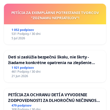
PETÍCIA ZA EXEMPLÁRNE POTRESTANIE TVORCOV
"ZOZNAMU NEPRIATEĽOV"!
1 052 podpisov
531 Podpisy / 30 dni
5 Jul 2026
Deti si zaslúžia bezpečnú školu, nie škrty -
žiadame konkrétne opatrenia na zlepšenie
situácie v školstve
1 921 podpisov
461 Podpisy / 30 dni
21 Jun 2026
PETÍCIA ZA OCHRANU DETÍ A VYVODENIE
ZODPOVEDNOSTI ZA DLHOROČNÚ NEČINNOSŤ
A ZLYHANIE ŠTÁTU
479 podpisov
308 Podpisy / 30 dni