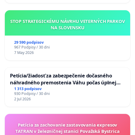
STOP STRATEGICKÉMU NÁVRHU VETERNÝCH PARKOV
NA SLOVENSKU
29 590 podpisov
967 Podpisy / 30 dni
7 May 2026
Petícia/žiadosť za zabezpečenie dočasného
náhradného premostenia Váhu počas úplnej
uzávery Vážskeho mosta v Komárne
1 313 podpisov
930 Podpisy / 30 dni
2 Jul 2026
Petícia za zachovanie zastavovania expresov
TATRAN v železničnej stanici Považská Bystrica