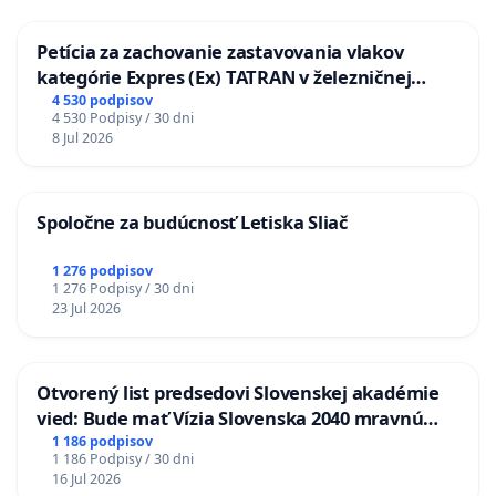
Petícia za zachovanie zastavovania vlakov
kategórie Expres (Ex) TATRAN v železničnej
stanici Púchov
4 530 podpisov
4 530 Podpisy / 30 dni
8 Jul 2026
Spoločne za budúcnosť Letiska Sliač
1 276 podpisov
1 276 Podpisy / 30 dni
23 Jul 2026
Otvorený list predsedovi Slovenskej akadémie
vied: Bude mať Vízia Slovenska 2040 mravnú
chrbticu?
1 186 podpisov
1 186 Podpisy / 30 dni
16 Jul 2026