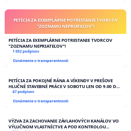
PETÍCIA ZA EXEMPLÁRNE POTRESTANIE TVORCOV
"ZOZNAMU NEPRIATEĽOV"!
PETÍCIA ZA EXEMPLÁRNE POTRESTANIE TVORCOV
"ZOZNAMU NEPRIATEĽOV"!
1 052 podpisov
Oznámenie o transparentnosti
PETÍCIA ZA POKOJNÉ RÁNA A VÍKENDY V PREŠOVE
HLUČNÉ STAVEBNÉ PRÁCE V SOBOTU LEN OD 9.00 DO
13.00 HOD., CEZ PRACOVNÝ TÝŽDEŇ CIEĽ 8.00 – 18.00
67 podpisov
HOD. A PRAVIDELNÁ KONTROLA STAVBY C-AREA NA
Oznámenie o transparentnosti
ĎUMBIERSKEJ/MAGU
VÝZVA ZA ZACHOVANIE ZÁVLAHOVÝCH KANÁLOV VO
VÝLUČNOM VLASTNÍCTVE A POD KONTROLOU