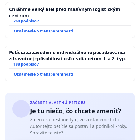
Chráňme Veľký Biel pred masívnym logistickým
centrom
260 podpisov
Oznámenie o transparentnosti
Petícia za zavedenie individuálneho posudzovania
zdravotnej spôsobilosti osôb s diabetom 1. a 2. typu
pri prijímaní do Policajného zboru SR
188 podpisov
Oznámenie o transparentnosti
ZAČNITE VLASTNÚ PETÍCIU
Je tu niečo, čo chcete zmeniť?
Zmena sa nestane tým, že zostaneme ticho.
Autor tejto petície sa postavil a podnikol kroky.
Spravíte to isté?