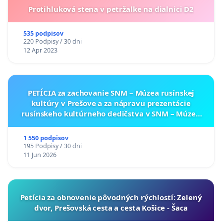
Protihluková stena v petržalke na dialnici D2
535 podpisov
220 Podpisy / 30 dni
12 Apr 2023
PETÍCIA za zachovanie SNM – Múzea rusínskej
kultúry v Prešove a za nápravu prezentácie
rusínskeho kultúrneho dedičstva v SNM – Múzeu
ukrajinskej kultúry vo Svidníku
1 550 podpisov
195 Podpisy / 30 dni
11 Jun 2026
​Petícia za obnovenie pôvodných rýchlostí: Zelený
dvor, Prešovská cesta a cesta Košice - Šaca