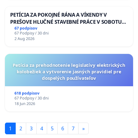
PETÍCIA ZA POKOJNÉ RÁNA A VÍKENDY V
PREŠOVE HLUČNÉ STAVEBNÉ PRÁCE V SOBOTU
LEN OD 9.00 DO 13.00 HOD., CEZ PRACOVNÝ
67 podpisov
67 Podpisy / 30 dni
TÝŽDEŇ CIEĽ 8.00 – 18.00 HOD. A PRAVIDELNÁ
2 Aug 2026
KONTROLA STAVBY C-AREA NA
ĎUMBIERSKEJ/MAGU
Petícia za prehodnotenie legislatívy elektrických
kolobežiek a vytvorenie jasných pravidiel pre
dospelých používateľov
618 podpisov
67 Podpisy / 30 dni
18 Jun 2026
1
2
3
4
5
6
7
»