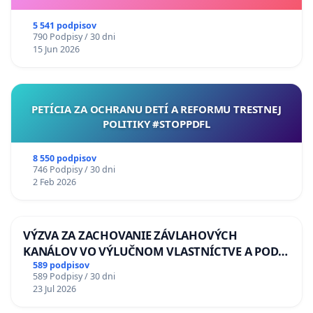
5 541 podpisov
790 Podpisy / 30 dni
15 Jun 2026
PETÍCIA ZA OCHRANU DETÍ A REFORMU TRESTNEJ
POLITIKY #STOPPDFL
8 550 podpisov
746 Podpisy / 30 dni
2 Feb 2026
VÝZVA ZA ZACHOVANIE ZÁVLAHOVÝCH
KANÁLOV VO VÝLUČNOM VLASTNÍCTVE A POD
KONTROLOU SLOVENSKEJ REPUBLIKY & žiadosť
589 podpisov
589 Podpisy / 30 dni
na riešenie zanedbaného stavu závlahových a
23 Jul 2026
odvodňovacích kanálov na Slovensku