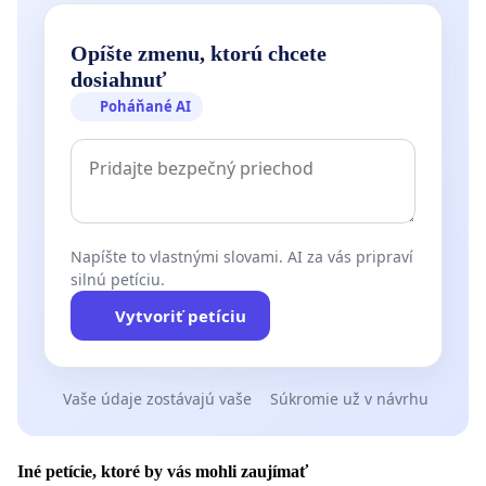
Opíšte zmenu, ktorú chcete
dosiahnuť
Poháňané AI
Napíšte to vlastnými slovami. AI za vás pripraví
silnú petíciu.
Vytvoriť petíciu
Vaše údaje zostávajú vaše
Súkromie už v návrhu
Iné petície, ktoré by vás mohli zaujímať