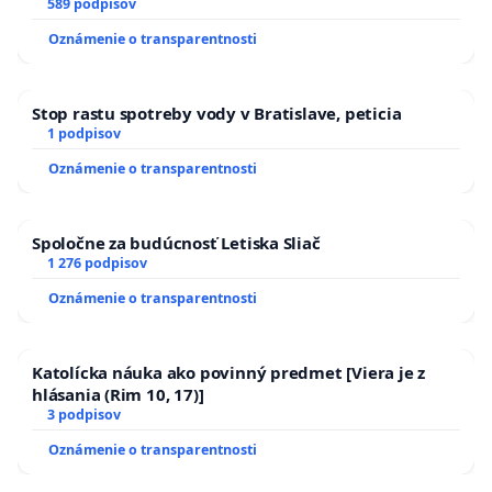
SLOVENSKEJ REPUBLIKY & žiadosť na riešenie
589 podpisov
zanedbaného stavu závlahových a odvodňovacích
Oznámenie o transparentnosti
kanálov na Slovensku
Stop rastu spotreby vody v Bratislave, peticia
1 podpisov
Oznámenie o transparentnosti
Spoločne za budúcnosť Letiska Sliač
1 276 podpisov
Oznámenie o transparentnosti
Katolícka náuka ako povinný predmet [Viera je z
hlásania (Rim 10, 17)]
3 podpisov
Oznámenie o transparentnosti