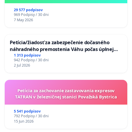
29 577 podpisov
969 Podpisy / 30 dni
7 May 2026
Petícia/žiadosť za zabezpečenie dočasného
náhradného premostenia Váhu počas úplnej
uzávery Vážskeho mosta v Komárne
1 313 podpisov
942 Podpisy / 30 dni
2 Jul 2026
Petícia za zachovanie zastavovania expresov
TATRAN v železničnej stanici Považská Bystrica
5 541 podpisov
792 Podpisy / 30 dni
15 Jun 2026