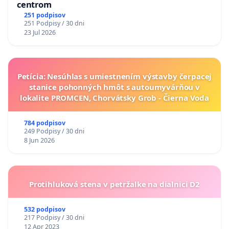
centrom
251 podpisov
251 Podpisy / 30 dni
23 Jul 2026
Petícia: Nesúhlas s umiestnením výstavby čerpacej
stanice pohonných hmôt s autoumyvárňou v
lokalite PROMCEN, Chorvátsky Grob - Čierna Voda
784 podpisov
249 Podpisy / 30 dni
8 Jun 2026
Protihluková stena v petržalke na dialnici D2
532 podpisov
217 Podpisy / 30 dni
12 Apr 2023