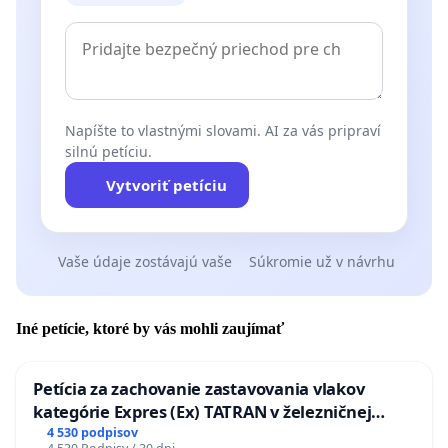
Napíšte to vlastnými slovami. AI za vás pripraví
silnú petíciu.
Vytvoriť petíciu
Vaše údaje zostávajú vaše
Súkromie už v návrhu
Iné petície, ktoré by vás mohli zaujímať
Petícia za zachovanie zastavovania vlakov
kategórie Expres (Ex) TATRAN v železničnej
stanici Púchov
4 530 podpisov