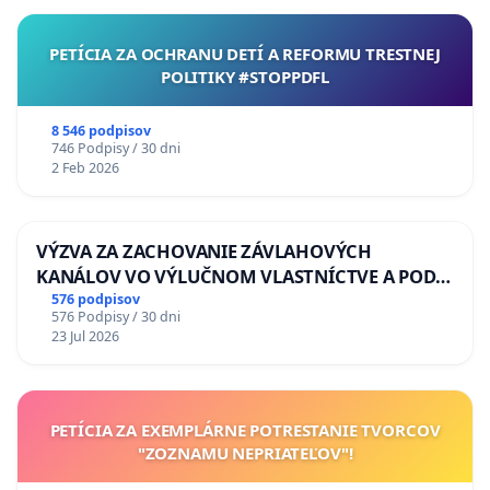
PETÍCIA ZA OCHRANU DETÍ A REFORMU TRESTNEJ
POLITIKY #STOPPDFL
8 546 podpisov
746 Podpisy / 30 dni
2 Feb 2026
VÝZVA ZA ZACHOVANIE ZÁVLAHOVÝCH
KANÁLOV VO VÝLUČNOM VLASTNÍCTVE A POD
KONTROLOU SLOVENSKEJ REPUBLIKY & žiadosť
576 podpisov
576 Podpisy / 30 dni
na riešenie zanedbaného stavu závlahových a
23 Jul 2026
odvodňovacích kanálov na Slovensku
PETÍCIA ZA EXEMPLÁRNE POTRESTANIE TVORCOV
"ZOZNAMU NEPRIATEĽOV"!