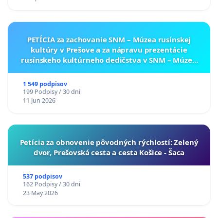
PETÍCIA za zachovanie SNM – Múzea rusínskej
kultúry v Prešove a za nápravu prezentácie
rusínskeho kultúrneho dedičstva v SNM – Múzeu
ukrajinskej kultúry vo Svidníku
1 549 podpisov
199 Podpisy / 30 dni
11 Jun 2026
​Petícia za obnovenie pôvodných rýchlostí: Zelený
dvor, Prešovská cesta a cesta Košice - Šaca
537 podpisov
162 Podpisy / 30 dni
23 May 2026