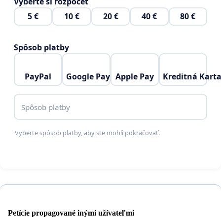
Vyberte si rozpočet
strategia-ochrany-a-podpory-ludskych-prav-v-sr/
5 €
10 €
20 €
40 €
80 €
Spôsob platby
PayPal
Google Pay
Apple Pay
Kreditná Kart
Spôsob platby
Vyberte spôsob platby, aby ste mohli pokračovať.
Petície propagované inými užívateľmi