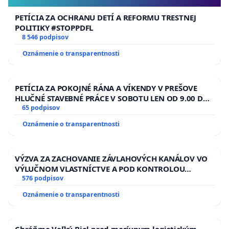
PETÍCIA ZA OCHRANU DETÍ A REFORMU TRESTNEJ
POLITIKY #STOPPDFL
8 546 podpisov
Oznámenie o transparentnosti
PETÍCIA ZA POKOJNÉ RÁNA A VÍKENDY V PREŠOVE
HLUČNÉ STAVEBNÉ PRÁCE V SOBOTU LEN OD 9.00 DO
13.00 HOD., CEZ PRACOVNÝ TÝŽDEŇ CIEĽ 8.00 – 18.00
65 podpisov
HOD. A PRAVIDELNÁ KONTROLA STAVBY C-AREA NA
Oznámenie o transparentnosti
ĎUMBIERSKEJ/MAGU
VÝZVA ZA ZACHOVANIE ZÁVLAHOVÝCH KANÁLOV VO
VÝLUČNOM VLASTNÍCTVE A POD KONTROLOU
SLOVENSKEJ REPUBLIKY & žiadosť na riešenie
576 podpisov
zanedbaného stavu závlahových a odvodňovacích
Oznámenie o transparentnosti
kanálov na Slovensku