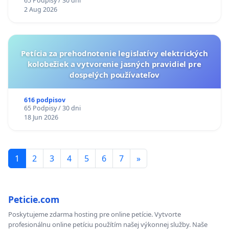
65 Podpisy / 30 dni
TÝŽDEŇ CIEĽ 8.00 – 18.00 HOD. A PRAVIDELNÁ
2 Aug 2026
KONTROLA STAVBY C-AREA NA
ĎUMBIERSKEJ/MAGU
Petícia za prehodnotenie legislatívy elektrických
kolobežiek a vytvorenie jasných pravidiel pre
dospelých používateľov
616 podpisov
65 Podpisy / 30 dni
18 Jun 2026
1
2
3
4
5
6
7
»
Peticie.com
Poskytujeme zdarma hosting pre online petície. Vytvorte
profesionálnu online petíciu použítím našej výkonnej služby. Naše