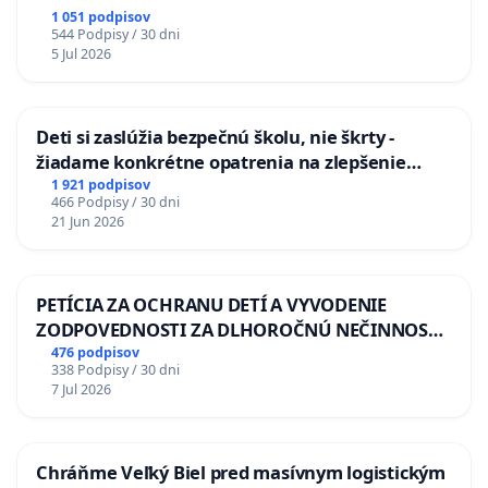
1 051 podpisov
544 Podpisy / 30 dni
5 Jul 2026
Deti si zaslúžia bezpečnú školu, nie škrty -
žiadame konkrétne opatrenia na zlepšenie
situácie v školstve
1 921 podpisov
466 Podpisy / 30 dni
21 Jun 2026
PETÍCIA ZA OCHRANU DETÍ A VYVODENIE
ZODPOVEDNOSTI ZA DLHOROČNÚ NEČINNOSŤ
A ZLYHANIE ŠTÁTU
476 podpisov
338 Podpisy / 30 dni
7 Jul 2026
Chráňme Veľký Biel pred masívnym logistickým