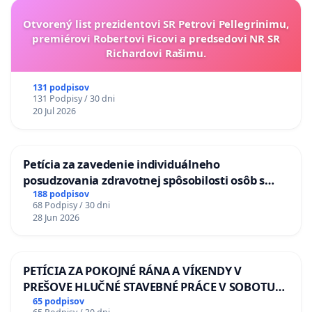
Otvorený list prezidentovi SR Petrovi Pellegrinimu,
premiérovi Robertovi Ficovi a predsedovi NR SR
Richardovi Rašimu.
131 podpisov
131 Podpisy / 30 dni
20 Jul 2026
Petícia za zavedenie individuálneho
posudzovania zdravotnej spôsobilosti osôb s
diabetom 1. a 2. typu pri prijímaní do
188 podpisov
68 Podpisy / 30 dni
Policajného zboru SR
28 Jun 2026
PETÍCIA ZA POKOJNÉ RÁNA A VÍKENDY V
PREŠOVE HLUČNÉ STAVEBNÉ PRÁCE V SOBOTU
LEN OD 9.00 DO 13.00 HOD., CEZ PRACOVNÝ
65 podpisov