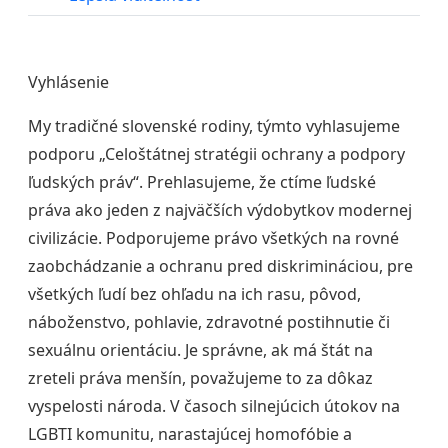
Vyhlásenie
My tradičné slovenské rodiny, týmto vyhlasujeme
podporu „Celoštátnej stratégii ochrany a podpory
ľudských práv“. Prehlasujeme, že ctíme ľudské
práva ako jeden z najväčších výdobytkov modernej
civilizácie.
Podporujeme právo všetkých na rovné
zaobchádzanie a ochranu pred diskrimináciou
, pre
všetkých ľudí bez ohľadu na ich rasu, pôvod,
náboženstvo, pohlavie, zdravotné postihnutie či
sexuálnu orientáciu. Je správne, ak má štát na
zreteli práva menšín, považujeme to za dôkaz
vyspelosti národa. V časoch silnejúcich útokov na
LGBTI komunitu, narastajúcej homofóbie a