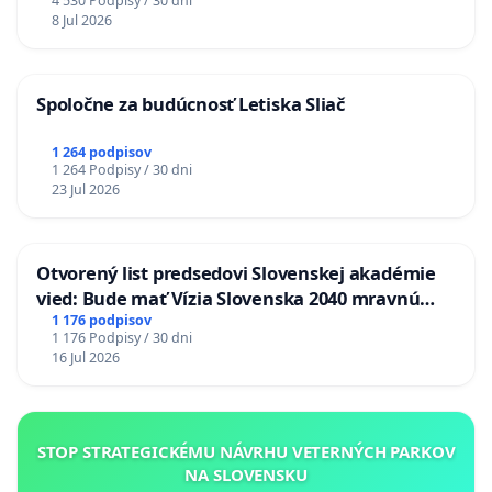
4 530 Podpisy / 30 dni
8 Jul 2026
Spoločne za budúcnosť Letiska Sliač
1 264 podpisov
1 264 Podpisy / 30 dni
23 Jul 2026
Otvorený list predsedovi Slovenskej akadémie
vied: Bude mať Vízia Slovenska 2040 mravnú
chrbticu?
1 176 podpisov
1 176 Podpisy / 30 dni
16 Jul 2026
STOP STRATEGICKÉMU NÁVRHU VETERNÝCH PARKOV
NA SLOVENSKU