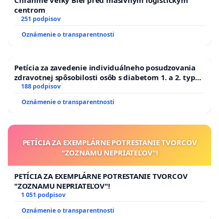
Chráňme Veľký Biel pred masívnym logistickým
centrom
251 podpisov
Oznámenie o transparentnosti
Petícia za zavedenie individuálneho posudzovania
zdravotnej spôsobilosti osôb s diabetom 1. a 2. typu
pri prijímaní do Policajného zboru SR
188 podpisov
Oznámenie o transparentnosti
PETÍCIA ZA EXEMPLÁRNE POTRESTANIE TVORCOV
"ZOZNAMU NEPRIATEĽOV"!
PETÍCIA ZA EXEMPLÁRNE POTRESTANIE TVORCOV
"ZOZNAMU NEPRIATEĽOV"!
1 051 podpisov
Oznámenie o transparentnosti