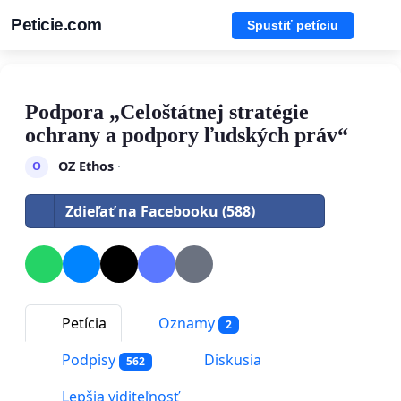
Peticie.com
Spustiť petíciu
Podpora „Celoštátnej stratégie
ochrany a podpory ľudských práv“
OZ Ethos
·
O
Zdieľať na Facebooku (588)
Petícia
Oznamy
2
Podpisy
Diskusia
562
Lepšia viditeľnosť