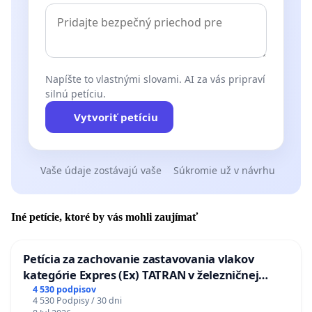
Napíšte to vlastnými slovami. AI za vás pripraví
silnú petíciu.
Vytvoriť petíciu
Vaše údaje zostávajú vaše
Súkromie už v návrhu
Iné petície, ktoré by vás mohli zaujímať
Petícia za zachovanie zastavovania vlakov
kategórie Expres (Ex) TATRAN v železničnej
stanici Púchov
4 530 podpisov
4 530 Podpisy / 30 dni