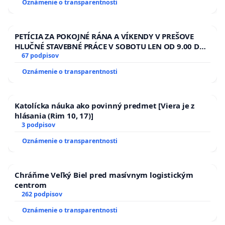
Oznámenie o transparentnosti
kanálov na Slovensku
PETÍCIA ZA POKOJNÉ RÁNA A VÍKENDY V PREŠOVE
HLUČNÉ STAVEBNÉ PRÁCE V SOBOTU LEN OD 9.00 DO
13.00 HOD., CEZ PRACOVNÝ TÝŽDEŇ CIEĽ 8.00 – 18.00
67 podpisov
HOD. A PRAVIDELNÁ KONTROLA STAVBY C-AREA NA
Oznámenie o transparentnosti
ĎUMBIERSKEJ/MAGU
Katolícka náuka ako povinný predmet [Viera je z
hlásania (Rim 10, 17)]
3 podpisov
Oznámenie o transparentnosti
Chráňme Veľký Biel pred masívnym logistickým
centrom
262 podpisov
Oznámenie o transparentnosti