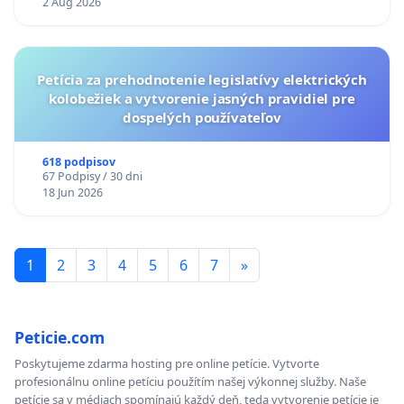
2 Aug 2026
KONTROLA STAVBY C-AREA NA
ĎUMBIERSKEJ/MAGU
Petícia za prehodnotenie legislatívy elektrických
kolobežiek a vytvorenie jasných pravidiel pre
dospelých používateľov
618 podpisov
67 Podpisy / 30 dni
18 Jun 2026
1
2
3
4
5
6
7
»
Peticie.com
Poskytujeme zdarma hosting pre online petície. Vytvorte
profesionálnu online petíciu použítím našej výkonnej služby. Naše
petície sa v médiach spomínajú každý deň, teda vytvorenie petície je