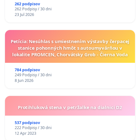
262 podpisov
262 Podpisy / 30 dni
23 Jul 2026
Petícia: Nesúhlas s umiestnením výstavby čerpacej
stanice pohonných hmôt s autoumyvárňou v
lokalite PROMCEN, Chorvátsky Grob - Čierna Voda
784 podpisov
249 Podpisy / 30 dni
8 Jun 2026
Protihluková stena v petržalke na dialnici D2
537 podpisov
222 Podpisy / 30 dni
12 Apr 2023