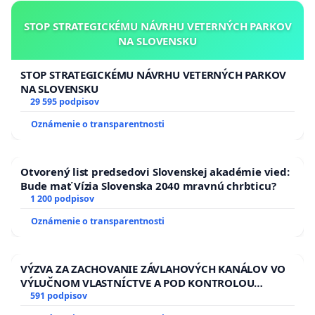
STOP STRATEGICKÉMU NÁVRHU VETERNÝCH PARKOV
NA SLOVENSKU
STOP STRATEGICKÉMU NÁVRHU VETERNÝCH PARKOV
NA SLOVENSKU
29 595 podpisov
Oznámenie o transparentnosti
Otvorený list predsedovi Slovenskej akadémie vied:
Bude mať Vízia Slovenska 2040 mravnú chrbticu?
1 200 podpisov
Oznámenie o transparentnosti
VÝZVA ZA ZACHOVANIE ZÁVLAHOVÝCH KANÁLOV VO
VÝLUČNOM VLASTNÍCTVE A POD KONTROLOU
SLOVENSKEJ REPUBLIKY & žiadosť na riešenie
591 podpisov
zanedbaného stavu závlahových a odvodňovacích