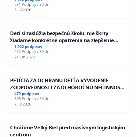
531 Podpisy / 30 dni
5 Jul 2026
Deti si zaslúžia bezpečnú školu, nie škrty -
žiadame konkrétne opatrenia na zlepšenie
situácie v školstve
1 922 podpisov
462 Podpisy / 30 dni
21 Jun 2026
PETÍCIA ZA OCHRANU DETÍ A VYVODENIE
ZODPOVEDNOSTI ZA DLHOROČNÚ NEČINNOSŤ
A ZLYHANIE ŠTÁTU
479 podpisov
308 Podpisy / 30 dni
7 Jul 2026
Chráňme Veľký Biel pred masívnym logistickým
centrom