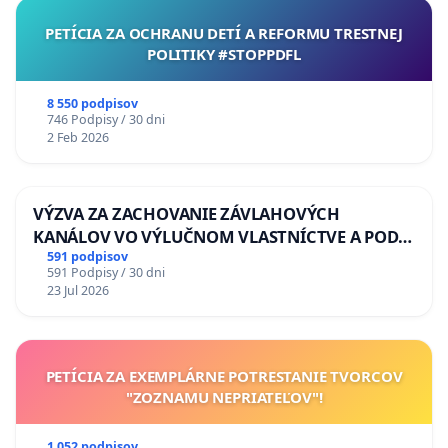
PETÍCIA ZA OCHRANU DETÍ A REFORMU TRESTNEJ
POLITIKY #STOPPDFL
8 550 podpisov
746 Podpisy / 30 dni
2 Feb 2026
VÝZVA ZA ZACHOVANIE ZÁVLAHOVÝCH
KANÁLOV VO VÝLUČNOM VLASTNÍCTVE A POD
KONTROLOU SLOVENSKEJ REPUBLIKY & žiadosť
591 podpisov
591 Podpisy / 30 dni
na riešenie zanedbaného stavu závlahových a
23 Jul 2026
odvodňovacích kanálov na Slovensku
PETÍCIA ZA EXEMPLÁRNE POTRESTANIE TVORCOV
"ZOZNAMU NEPRIATEĽOV"!
1 052 podpisov