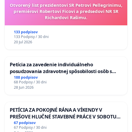
Otvorený list prezidentovi SR Petrovi Pellegrinimu,
premiérovi Robertovi Ficovi a predsedovi NR SR
Richardovi Rašimu.
133 podpisov
133 Podpisy / 30 dni
20 Jul 2026
Petícia za zavedenie individuálneho
posudzovania zdravotnej spôsobilosti osôb s
diabetom 1. a 2. typu pri prijímaní do
188 podpisov
68 Podpisy / 30 dni
Policajného zboru SR
28 Jun 2026
PETÍCIA ZA POKOJNÉ RÁNA A VÍKENDY V
PREŠOVE HLUČNÉ STAVEBNÉ PRÁCE V SOBOTU
LEN OD 9.00 DO 13.00 HOD., CEZ PRACOVNÝ
67 podpisov
67 Podpisy / 30 dni
TÝŽDEŇ CIEĽ 8.00 – 18.00 HOD. A PRAVIDELNÁ