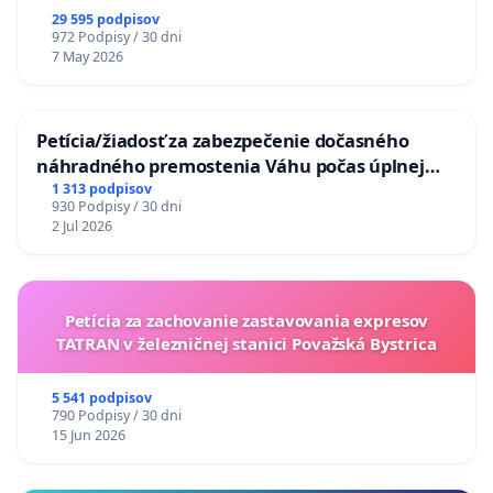
29 595 podpisov
972 Podpisy / 30 dni
7 May 2026
Petícia/žiadosť za zabezpečenie dočasného
náhradného premostenia Váhu počas úplnej
uzávery Vážskeho mosta v Komárne
1 313 podpisov
930 Podpisy / 30 dni
2 Jul 2026
Petícia za zachovanie zastavovania expresov
TATRAN v železničnej stanici Považská Bystrica
5 541 podpisov
790 Podpisy / 30 dni
15 Jun 2026