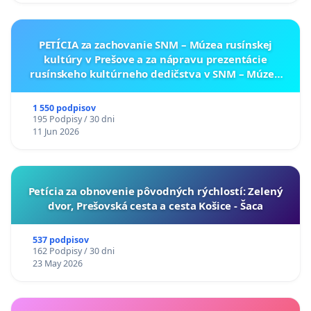
PETÍCIA za zachovanie SNM – Múzea rusínskej
kultúry v Prešove a za nápravu prezentácie
rusínskeho kultúrneho dedičstva v SNM – Múzeu
ukrajinskej kultúry vo Svidníku
1 550 podpisov
195 Podpisy / 30 dni
11 Jun 2026
​Petícia za obnovenie pôvodných rýchlostí: Zelený
dvor, Prešovská cesta a cesta Košice - Šaca
537 podpisov
162 Podpisy / 30 dni
23 May 2026