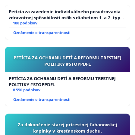
Petícia za zavedenie individuálneho posudzovania
zdravotnej spôsobilosti osôb s diabetom 1. a 2. typu
pri prijímaní do Policajného zboru SR
188 podpisov
Oznámenie o transparentnosti
PETÍCIA ZA OCHRANU DETÍ A REFORMU TRESTNEJ
POLITIKY #STOPPDFL
PETÍCIA ZA OCHRANU DETÍ A REFORMU TRESTNEJ
POLITIKY #STOPPDFL
8 550 podpisov
Oznámenie o transparentnosti
Za dokončenie starej prícestnej ťahanovskej
kaplnky v kresťanskom duchu.