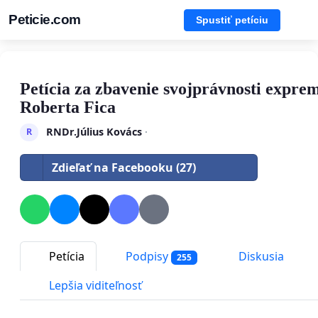
Peticie.com
Spustiť petíciu
Petícia za zbavenie svojprávnosti expre
Roberta Fica
RNDr.Július Kovács
·
R
Zdieľať na Facebooku (27)
Petícia
Podpisy
Diskusia
255
Lepšia viditeľnosť