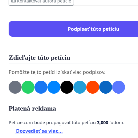
Kontaktovať autora petície
Podpísať túto petíciu
Zdieľajte túto petíciu
Pomôžte tejto petícii získať viac podpisov.
Platená reklama
Peticie.com bude propagovať túto petíciu
3,000
ľuďom.
Dozvedieť sa viac...