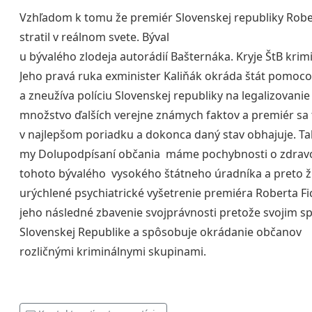
Vzhľadom k tomu že premiér Slovenskej republiky Rober
stratil v reálnom svete. Býval
u bývalého zlodeja autorádií Bašternáka. Kryje ŠtB krim
Jeho pravá ruka exminister Kaliňák okráda štát pomoco
a zneužíva políciu Slovenskej republiky na legalizovani
množstvo ďalších verejne známych faktov a premiér sa t
v najlepšom poriadku a dokonca daný stav obhajuje. Ta
my Dolupodpísaní občania máme pochybnosti o zdra
tohoto bývalého vysokého štátneho úradníka a preto 
urýchlené psychiatrické vyšetrenie premiéra Roberta Fi
jeho následné zbavenie svojprávnosti pretože svojim s
Slovenskej Republike a spôsobuje okrádanie občanov
rozličnými kriminálnymi skupinami.