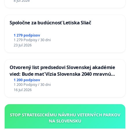
8 Jul 2026
Spoločne za budúcnosť Letiska Sliač
1 279 podpisov
1 279 Podpisy / 30 dni
23 Jul 2026
Otvorený list predsedovi Slovenskej akadémie
vied: Bude mať Vízia Slovenska 2040 mravnú
chrbticu?
1 200 podpisov
1 200 Podpisy / 30 dni
16 Jul 2026
STOP STRATEGICKÉMU NÁVRHU VETERNÝCH PARKOV
NA SLOVENSKU