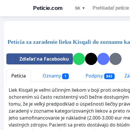
Peticie.com
Prehliadať petície
SK ▼
Petícia za zaradenie lieku Kisqali do zoznamu k
Zdieľať na Facebooku
Petícia
Oznamy
Podpisy
Zá
1
842
Liek Kisqali je veľmi účinným liekom v boji proti onkol
ochorením sú často rezistentný voči bežne dostupným l
tomu, že je veľký predpodklad o úspešnosti liečby práve 
zaradený v zozname kategorizovaných liekov a preto n
Jeho samofinancovanie je nákladné (2.000-3.000 eur mes
vlastných zdrojov. Pacienti sa preto dostávajú do blúdn