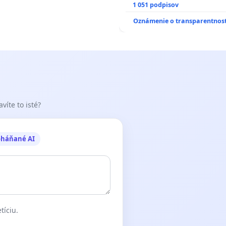
NEPRIATEĽOV"!
1 051 podpisov
Oznámenie o transparentnost
víte to isté?
oháňané AI
tíciu.