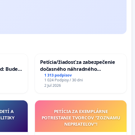
Petícia/žiadosť za zabezpečenie
d: Bude
dočasného náhradného
40 mravnú
premostenia Váhu počas úplnej
1 313 podpisov
1 024 Podpisy / 30 dni
uzávery Vážskeho mosta v
2 Jul 2026
Komárne
DETÍ A
PETÍCIA ZA EXEMPLÁRNE
LITIKY
POTRESTANIE TVORCOV "ZOZNAMU
NEPRIATEĽOV"!