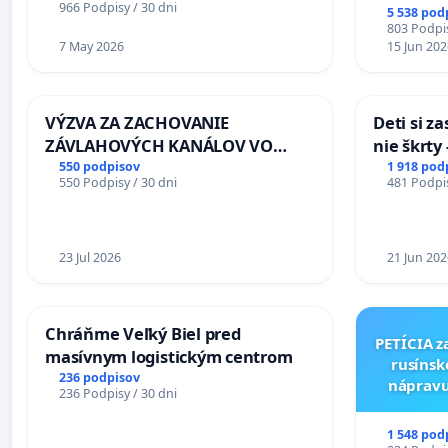
966 Podpisy / 30 dni
5 538 pod
803 Podpis
7 May 2026
15 Jun 202
VÝZVA ZA ZACHOVANIE
Deti si z
ZÁVLAHOVÝCH KANÁLOV VO
nie škrty
VÝLUČNOM VLASTNÍCTVE A POD
opatrenia
550 podpisov
1 918 pod
550 Podpisy / 30 dni
481 Podpis
KONTROLOU SLOVENSKEJ
školstve
REPUBLIKY & žiadosť na riešenie
zanedbaného stavu závlahových
a odvodňovacích kanálov na
23 Jul 2026
21 Jun 202
Slovensku
Chráňme Veľký Biel pred
PETÍCIA z
masívnym logistickým centrom
rusínsk
236 podpisov
nápravu
236 Podpisy / 30 dni
kultúr
Múzeu 
1 548 pod