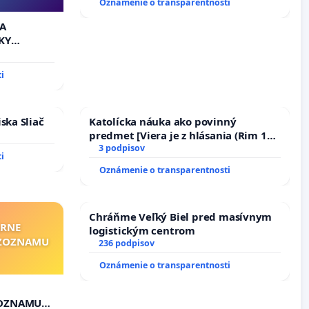
Oznámenie o transparentnosti
8.00 – 18.00 HOD. A PRAVIDELNÁ
KONTROLA STAVBY C-AREA NA
 A
ĎUMBIERSKEJ/MAGU
KY
i
ska Sliač
Katolícka náuka ako povinný
predmet [Viera je z hlásania (Rim 10,
17)]
3 podpisov
i
Oznámenie o transparentnosti
Chráňme Veľký Biel pred masívnym
ÁRNE
logistickým centrom
"ZOZNAMU
236 podpisov
Oznámenie o transparentnosti
ZOZNAMU