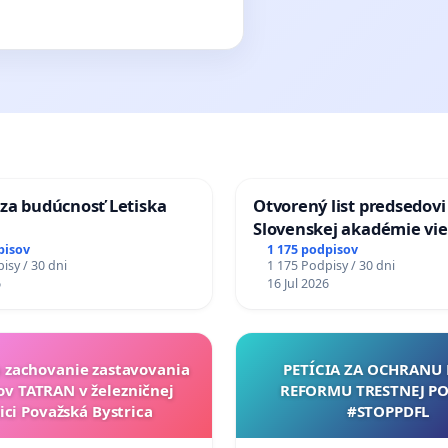
za budúcnosť Letiska
Otvorený list predsedovi
Slovenskej akadémie vie
mať Vízia Slovenska 20
pisov
1 175 podpisov
isy / 30 dni
1 175 Podpisy / 30 dni
chrbticu?
6
16 Jul 2026
a zachovanie zastavovania
PETÍCIA ZA OCHRANU 
ov TATRAN v železničnej
REFORMU TRESTNEJ PO
ici Považská Bystrica
#STOPPDFL