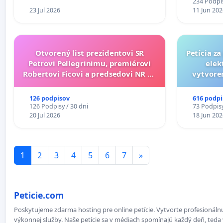
234 Podpis
23 Jul 2026
11 Jun 202
Otvorený list prezidentovi SR
Petícia z
Petrovi Pellegrinimu, premiérovi
elek
Robertovi Ficovi a predsedovi NR SR
vytvoren
Richardovi Rašimu.
dos
126 podpisov
616 podpi
126 Podpisy / 30 dni
73 Podpisy
20 Jul 2026
18 Jun 202
1
2
3
4
5
6
7
»
Peticie.com
Poskytujeme zdarma hosting pre online petície. Vytvorte profesionálnu
výkonnej služby. Naše petície sa v médiach spomínajú každý deň, teda 