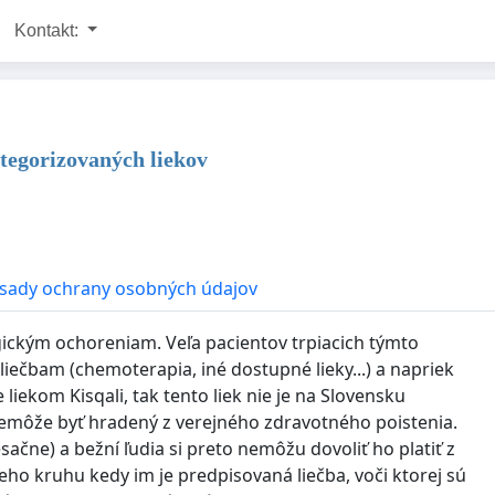
Kontakt:
ategorizovaných liekov
sady ochrany osobných údajov
ogickým ochoreniam. Veľa pacientov trpiacich týmto
iečbam (chemoterapia, iné dostupné lieky...) a napriek
liekom Kisqali, tak tento liek nie je na Slovensku
emôže byť hradený z verejného zdravotného poistenia.
ačne) a bežní ľudia si preto nemôžu dovoliť ho platiť z
eho kruhu kedy im je predpisovaná liečba, voči ktorej sú