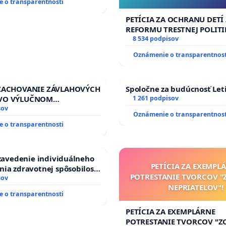
 o transparentnosti
PETÍCIA ZA OCHRANU DETÍ
REFORMU TRESTNEJ POLITI
#STOPPDFL
8 534 podpisov
Oznámenie o transparentnost
 ZACHOVANIE ZÁVLAHOVÝCH
Spoločne za budúcnosť Leti
VO VÝLUČNOM
1 261 podpisov
TVE A POD KONTROLOU
sov
Oznámenie o transparentnost
J REPUBLIKY & žiadosť na
 o transparentnosti
zanedbaného stavu
ch a odvodňovacích
a Slovensku
 zavedenie individuálneho
PETÍCIA ZA EXEMPL
ia zdravotnej spôsobilosti
POTRESTANIE TVORCOV 
betom 1. a 2. typu pri
sov
NEPRIATEĽOV"!
do Policajného zboru SR
 o transparentnosti
PETÍCIA ZA EXEMPLÁRNE
POTRESTANIE TVORCOV "