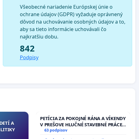
Všeobecné nariadenie Európskej únie o
ochrane údajov (GDPR) vyžaduje oprávnený
dôvod na uchovávanie osobných údajov a to,
aby sa tieto informácie uchovávali čo
najkratšiu dobu.
842
Podpisy
PETÍCIA ZA POKOJNÉ RÁNA A VÍKENDY
DETÍ A
V PREŠOVE HLUČNÉ STAVEBNÉ PRÁCE
LITIKY
V SOBOTU LEN OD 9.00 DO 13.00
63 podpisov
HOD., CEZ PRACOVNÝ TÝŽDEŇ CIEĽ