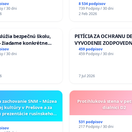
pisov
8 534 podpisov
y / 30 dni
739 Podpisy / 30 dni
6
2 Feb 2026
aslúžia bezpečnú školu,
PETÍCIA ZA OCHRANU DE
 - žiadame konkrétne
VYVODENIE ZODPOVEDN
 na zlepšenie situácie v
DLHOROČNÚ NEČINNOSŤ
pisov
459 podpisov
y / 30 dni
459 Podpisy / 30 dni
ZLYHANIE ŠTÁTU
6
7 Jul 2026
a zachovanie SNM – Múzea
Protihluková stena v pet
ej kultúry v Prešove a za
dialnici D2
 prezentácie rusínskeho
neho dedičstva v SNM –
531 podpisov
ukrajinskej kultúry vo
217 Podpisy / 30 dni
pisov
Svidníku