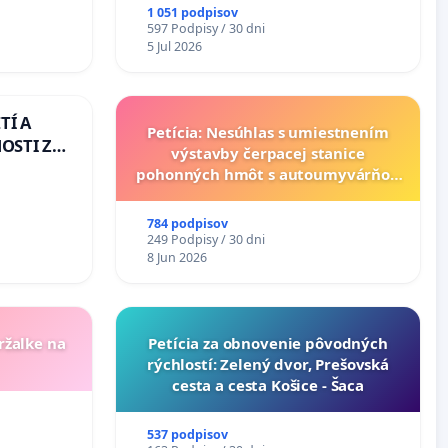
1 051 podpisov
597 Podpisy / 30 dni
5 Jul 2026
TÍ A
Petícia: Nesúhlas s umiestnením
OSTI ZA
výstavby čerpacej stanice
 A
pohonných hmôt s autoumyvárňou
v lokalite PROMCEN, Chorvátsky
Grob - Čierna Voda
784 podpisov
249 Podpisy / 30 dni
8 Jun 2026
ržalke na
​Petícia za obnovenie pôvodných
rýchlostí: Zelený dvor, Prešovská
cesta a cesta Košice - Šaca
537 podpisov