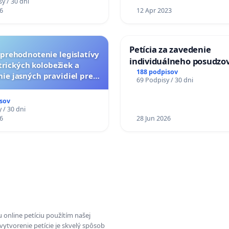
y / 30 dni
6
12 Apr 2023
Petícia za zavedenie
a prehodnotenie legislatívy
individuálneho posudzo
trických kolobežiek a
zdravotnej spôsobilosti 
188 podpisov
ie jasných pravidiel pre
69 Podpisy / 30 dni
diabetom 1. a 2. typu pri
pelých používateľov
do Policajného zboru SR
sov
 / 30 dni
6
28 Jun 2026
 online petíciu použítím našej
vytvorenie petície je skvelý spôsob