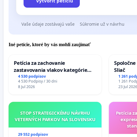
Vytvoriť petíciu
Vaše údaje zostávajú vaše
Súkromie už v návrhu
Iné petície, ktoré by vás mohli zaujímať
Petícia za zachovanie
Spoločne 
zastavovania vlakov kategórie
Sliač
Expres (Ex) TATRAN v železničnej
4 530 podpisov
1 261 pod
4 530 Podpisy / 30 dni
1 261 Podp
stanici Púchov
8 Jul 2026
23 Jul 202
STOP STRATEGICKÉMU NÁVRHU
Petícia z
VETERNÝCH PARKOV NA SLOVENSKU
expres
stan
29 552 podpisov