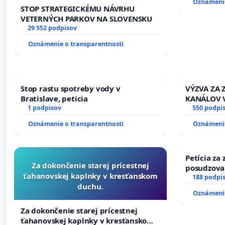
Oznámenie
STOP STRATEGICKÉMU NÁVRHU
VETERNÝCH PARKOV NA SLOVENSKU
29 552 podpisov
Oznámenie o transparentnosti
Stop rastu spotreby vody v
VÝZVA ZA
Bratislave, peticia
KANÁLOV 
1 podpisov
VLASTNÍC
550 podpi
SLOVENSKE
Oznámenie o transparentnosti
Oznámenie
riešenie 
závlahový
kanálov n
Petícia za
Za dokončenie starej prícestnej
posudzovan
ťahanovskej kaplnky v kresťanskom
osôb s dia
188 podpi
duchu.
prijímaní 
Oznámenie
Za dokončenie starej prícestnej
ťahanovskej kaplnky v kresťanskom