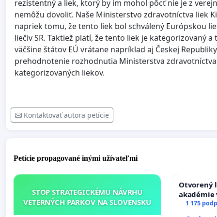
rezistentný a liek, ktorý by im mohol pôcť nie je z vere
nemôžu dovoliť. Naše Ministerstvo zdravotníctva liek K
napriek tomu, že tento liek bol schválený Európskou l
liečiv SR. Taktiež platí, že tento liek je kategorizovan
väčšine štátov EÚ vrátane napríklad aj Českej Republi
prehodnotenie rozhodnutia Ministerstva zdravotníctva 
kategorizovaných liekov.
Kontaktovať autora petície
Petície propagované inými užívateľmi
Otvorený l
STOP STRATEGICKÉMU NÁVRHU
akadémie v
VETERNÝCH PARKOV NA SLOVENSKU
Slovenska
1 175 podp