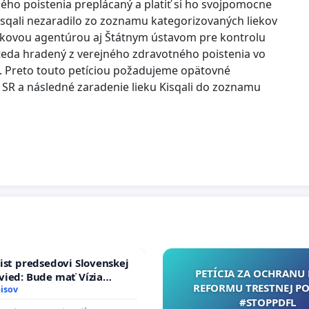
jného poistenia preplácaný a platiť si ho svojpomocne
isqali nezaradilo zo zoznamu kategorizovaných liekov
iekovou agentúrou aj Štátnym ústavom pre kontrolu
ý a teda hradený z verejného zdravotného poistenia vo
ky. Preto touto petíciou požadujeme opätovné
SR a následné zaradenie lieku Kisqali do zoznamu
ist predsedovi Slovenskej
PETÍCIA ZA OCHRANU 
ied: Bude mať Vízia
REFORMU TRESTNEJ PO
 2040 mravnú chrbticu?
isov
#STOPPDFL