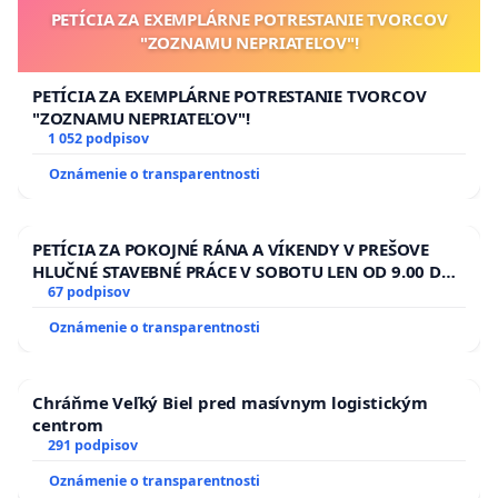
PETÍCIA ZA EXEMPLÁRNE POTRESTANIE TVORCOV
"ZOZNAMU NEPRIATEĽOV"!
PETÍCIA ZA EXEMPLÁRNE POTRESTANIE TVORCOV
"ZOZNAMU NEPRIATEĽOV"!
1 052 podpisov
Oznámenie o transparentnosti
PETÍCIA ZA POKOJNÉ RÁNA A VÍKENDY V PREŠOVE
HLUČNÉ STAVEBNÉ PRÁCE V SOBOTU LEN OD 9.00 DO
13.00 HOD., CEZ PRACOVNÝ TÝŽDEŇ CIEĽ 8.00 – 18.00
67 podpisov
HOD. A PRAVIDELNÁ KONTROLA STAVBY C-AREA NA
Oznámenie o transparentnosti
ĎUMBIERSKEJ/MAGU
Chráňme Veľký Biel pred masívnym logistickým
centrom
291 podpisov
Oznámenie o transparentnosti