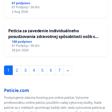
LEN OD 9.00 DO 13.00 HOD., CEZ PRACOVNÝ
67 podpisov
67 Podpisy / 30 dni
TÝŽDEŇ CIEĽ 8.00 – 18.00 HOD. A PRAVIDELNÁ
2 Aug 2026
KONTROLA STAVBY C-AREA NA
ĎUMBIERSKEJ/MAGU
Petícia za zavedenie individuálneho
posudzovania zdravotnej spôsobilosti osôb s
diabetom 1. a 2. typu pri prijímaní do
188 podpisov
67 Podpisy / 30 dni
Policajného zboru SR
28 Jun 2026
1
2
3
4
5
6
7
»
Peticie.com
Poskytujeme zdarma hosting pre online petície. Vytvorte
profesionálnu online petíciu použítím našej výkonnej služby. Naše
petície sa v médiach spomínajú každý deň, teda vytvorenie petície je