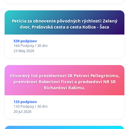
​Petícia za obnovenie pôvodných rýchlostí: Zelený
dvor, Prešovská cesta a cesta Košice - Šaca
539 podpisov
164 Podpisy / 30 dni
23 May 2026
Otvorený list prezidentovi SR Petrovi Pellegrinimu,
premiérovi Robertovi Ficovi a predsedovi NR SR
Richardovi Rašimu.
133 podpisov
133 Podpisy / 30 dni
20 Jul 2026