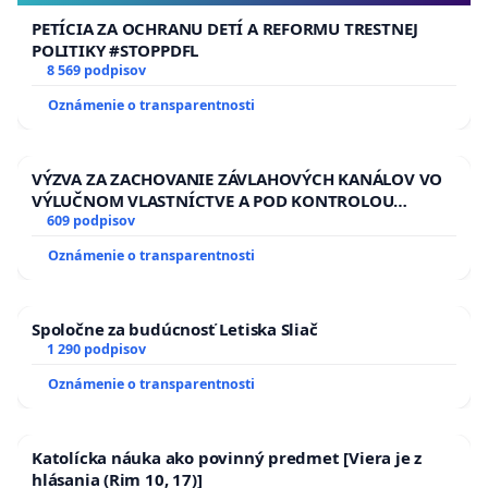
PETÍCIA ZA OCHRANU DETÍ A REFORMU TRESTNEJ
POLITIKY #STOPPDFL
8 569 podpisov
Oznámenie o transparentnosti
VÝZVA ZA ZACHOVANIE ZÁVLAHOVÝCH KANÁLOV VO
VÝLUČNOM VLASTNÍCTVE A POD KONTROLOU
SLOVENSKEJ REPUBLIKY & žiadosť na riešenie
609 podpisov
zanedbaného stavu závlahových a odvodňovacích
Oznámenie o transparentnosti
kanálov na Slovensku
Spoločne za budúcnosť Letiska Sliač
1 290 podpisov
Oznámenie o transparentnosti
Katolícka náuka ako povinný predmet [Viera je z
hlásania (Rim 10, 17)]