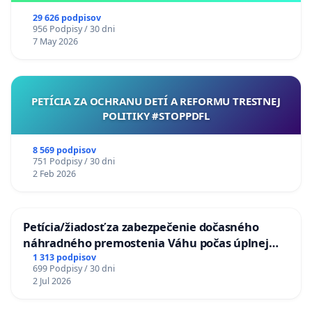
29 626 podpisov
956 Podpisy / 30 dni
7 May 2026
PETÍCIA ZA OCHRANU DETÍ A REFORMU TRESTNEJ
POLITIKY #STOPPDFL
8 569 podpisov
751 Podpisy / 30 dni
2 Feb 2026
Petícia/žiadosť za zabezpečenie dočasného
náhradného premostenia Váhu počas úplnej
uzávery Vážskeho mosta v Komárne
1 313 podpisov
699 Podpisy / 30 dni
2 Jul 2026