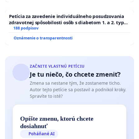
Petícia za zavedenie individuálneho posudzovania
zdravotnej spôsobilosti osôb s diabetom 1. a 2. typu
pri prijímaní do Policajného zboru SR
188 podpisov
Oznámenie o transparentnosti
ZAČNITE VLASTNÚ PETÍCIU
Je tu niečo, čo chcete zmeniť?
Zmena sa nestane tým, že zostaneme ticho.
Autor tejto petície sa postavil a podnikol kroky.
Spravíte to isté?
Opíšte zmenu, ktorú chcete
dosiahnuť
Poháňané AI