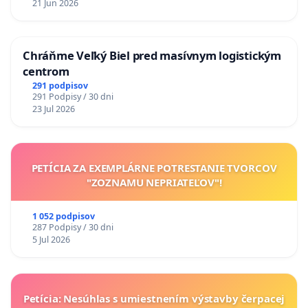
21 Jun 2026
Chráňme Veľký Biel pred masívnym logistickým
centrom
291 podpisov
291 Podpisy / 30 dni
23 Jul 2026
PETÍCIA ZA EXEMPLÁRNE POTRESTANIE TVORCOV
"ZOZNAMU NEPRIATEĽOV"!
1 052 podpisov
287 Podpisy / 30 dni
5 Jul 2026
Petícia: Nesúhlas s umiestnením výstavby čerpacej