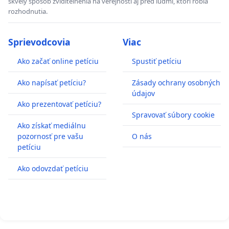
skvelý spôsob zviditelnenia na verejnosti aj pred ľudmi, ktorí robia
rozhodnutia.
Sprievodcovia
Viac
Ako začať online petíciu
Spustiť petíciu
Ako napísať petíciu?
Zásady ochrany osobných
údajov
Ako prezentovať petíciu?
Spravovať súbory cookie
Ako získať mediálnu
pozornosť pre vašu
O nás
petíciu
Ako odovzdať petíciu