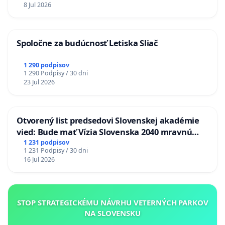
8 Jul 2026
Spoločne za budúcnosť Letiska Sliač
1 290 podpisov
1 290 Podpisy / 30 dni
23 Jul 2026
Otvorený list predsedovi Slovenskej akadémie
vied: Bude mať Vízia Slovenska 2040 mravnú
chrbticu?
1 231 podpisov
1 231 Podpisy / 30 dni
16 Jul 2026
STOP STRATEGICKÉMU NÁVRHU VETERNÝCH PARKOV
NA SLOVENSKU