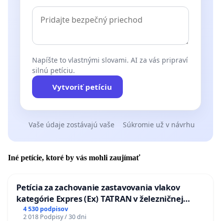
Napíšte to vlastnými slovami. AI za vás pripraví
silnú petíciu.
Vytvoriť petíciu
Vaše údaje zostávajú vaše
Súkromie už v návrhu
Iné petície, ktoré by vás mohli zaujímať
Petícia za zachovanie zastavovania vlakov
kategórie Expres (Ex) TATRAN v železničnej
stanici Púchov
4 530 podpisov
2 018 Podpisy / 30 dni