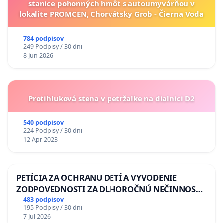
stanice pohonných hmôt s autoumyvárňou v
lokalite PROMCEN, Chorvátsky Grob - Čierna Voda
784 podpisov
249 Podpisy / 30 dni
8 Jun 2026
Protihluková stena v petržalke na dialnici D2
540 podpisov
224 Podpisy / 30 dni
12 Apr 2023
PETÍCIA ZA OCHRANU DETÍ A VYVODENIE
ZODPOVEDNOSTI ZA DLHOROČNÚ NEČINNOSŤ
A ZLYHANIE ŠTÁTU
483 podpisov
195 Podpisy / 30 dni
7 Jul 2026