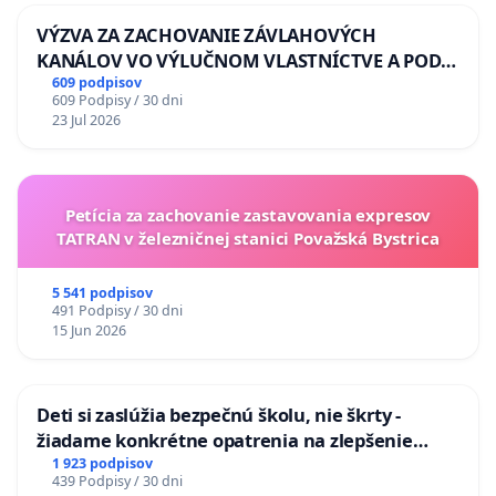
VÝZVA ZA ZACHOVANIE ZÁVLAHOVÝCH
KANÁLOV VO VÝLUČNOM VLASTNÍCTVE A POD
KONTROLOU SLOVENSKEJ REPUBLIKY & žiadosť
609 podpisov
609 Podpisy / 30 dni
na riešenie zanedbaného stavu závlahových a
23 Jul 2026
odvodňovacích kanálov na Slovensku
Petícia za zachovanie zastavovania expresov
TATRAN v železničnej stanici Považská Bystrica
5 541 podpisov
491 Podpisy / 30 dni
15 Jun 2026
Deti si zaslúžia bezpečnú školu, nie škrty -
žiadame konkrétne opatrenia na zlepšenie
situácie v školstve
1 923 podpisov
439 Podpisy / 30 dni