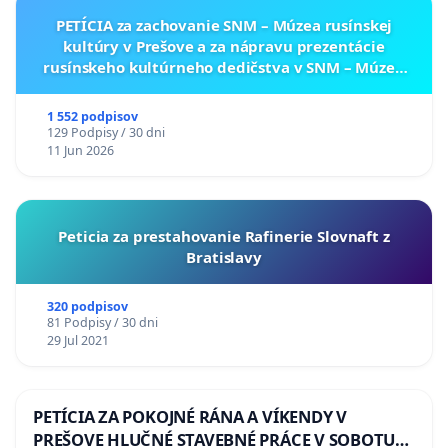
PETÍCIA za zachovanie SNM – Múzea rusínskej
kultúry v Prešove a za nápravu prezentácie
rusínskeho kultúrneho dedičstva v SNM – Múzeu
ukrajinskej kultúry vo Svidníku
1 552 podpisov
129 Podpisy / 30 dni
11 Jun 2026
Peticia za prestahovanie Rafinerie Slovnaft z
Bratislavy
320 podpisov
81 Podpisy / 30 dni
29 Jul 2021
PETÍCIA ZA POKOJNÉ RÁNA A VÍKENDY V
PREŠOVE HLUČNÉ STAVEBNÉ PRÁCE V SOBOTU