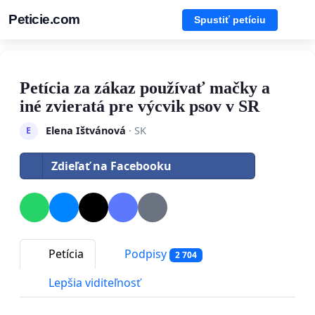
Peticie.com
Spustiť petíciu
Petícia za zákaz používať mačky a
iné zvieratá pre výcvik psov v SR
Elena Ištvánová
· SK
E
Zdieľať na Facebooku
Petícia
Podpisy
2 704
Lepšia viditeľnosť