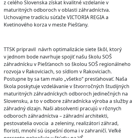
z celého Slovenska získat kvalitné vzdelanie v
maturitných odboroch v oblasti záhradníctva.
Uchovajme tradíciu súťaže VICTORIA REGIA a
Kvetinového korza v meste Piešťany.
TTSK pripravil návrh optimalizácie siete škôl, ktorý
v jednom bode navrhuje spojiť našu školu SOŠ
záhradnícku v Piešťanoch so školou SOŠ regionálneho
rozvoja v Rakoviciach, so sídlom v Rakoviciach.
Postupne by sa tam malo „všetko“ presťahovať. Naša
škola poskytuje vzdelávanie v štvorročných študijných
maturitných záhradníckych odboroch jedinečných na
Slovensku, a to v odbore záhradnícka výroba a služby a
záhradný dizajn. Naši absolventi pracujú v rôznych
odboroch záhradníctva – záhradní architekti,
pestovatelia ovocia a zeleniny, realizátori záhrad,
floristi, mnohí sú úspešní doma i v zahraničí. Veľké