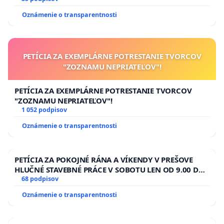
Oznámenie o transparentnosti
PETÍCIA ZA EXEMPLÁRNE POTRESTANIE TVORCOV
"ZOZNAMU NEPRIATEĽOV"!
PETÍCIA ZA EXEMPLÁRNE POTRESTANIE TVORCOV
"ZOZNAMU NEPRIATEĽOV"!
1 052 podpisov
Oznámenie o transparentnosti
PETÍCIA ZA POKOJNÉ RÁNA A VÍKENDY V PREŠOVE
HLUČNÉ STAVEBNÉ PRÁCE V SOBOTU LEN OD 9.00 DO
13.00 HOD., CEZ PRACOVNÝ TÝŽDEŇ CIEĽ 8.00 – 18.00
68 podpisov
HOD. A PRAVIDELNÁ KONTROLA STAVBY C-AREA NA
Oznámenie o transparentnosti
ĎUMBIERSKEJ/MAGU