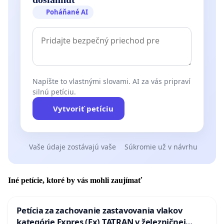
Poháňané AI
Napíšte to vlastnými slovami. AI za vás pripraví
silnú petíciu.
Vytvoriť petíciu
Vaše údaje zostávajú vaše
Súkromie už v návrhu
Iné petície, ktoré by vás mohli zaujímať
Petícia za zachovanie zastavovania vlakov
kategórie Expres (Ex) TATRAN v železničnej