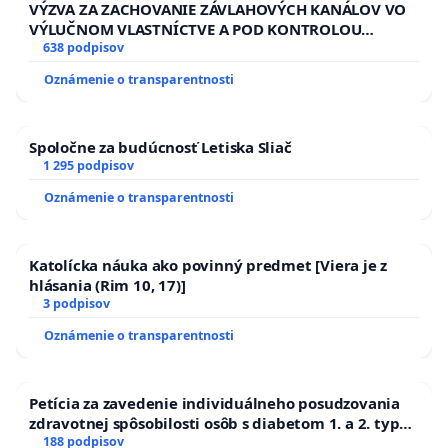
VÝZVA ZA ZACHOVANIE ZÁVLAHOVÝCH KANÁLOV VO
VÝLUČNOM VLASTNÍCTVE A POD KONTROLOU
SLOVENSKEJ REPUBLIKY & žiadosť na riešenie
638 podpisov
zanedbaného stavu závlahových a odvodňovacích
Oznámenie o transparentnosti
kanálov na Slovensku
Spoločne za budúcnosť Letiska Sliač
1 295 podpisov
Oznámenie o transparentnosti
Katolícka náuka ako povinný predmet [Viera je z
hlásania (Rim 10, 17)]
3 podpisov
Oznámenie o transparentnosti
Petícia za zavedenie individuálneho posudzovania
zdravotnej spôsobilosti osôb s diabetom 1. a 2. typu
pri prijímaní do Policajného zboru SR
188 podpisov