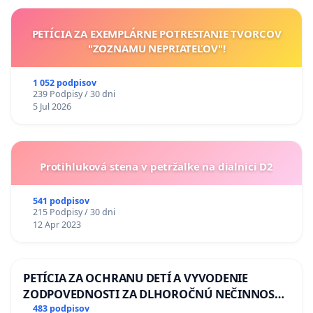
PETÍCIA ZA EXEMPLÁRNE POTRESTANIE TVORCOV
"ZOZNAMU NEPRIATEĽOV"!
1 052 podpisov
239 Podpisy / 30 dni
5 Jul 2026
Protihluková stena v petržalke na dialnici D2
541 podpisov
215 Podpisy / 30 dni
12 Apr 2023
PETÍCIA ZA OCHRANU DETÍ A VYVODENIE
ZODPOVEDNOSTI ZA DLHOROČNÚ NEČINNOSŤ
A ZLYHANIE ŠTÁTU
483 podpisov