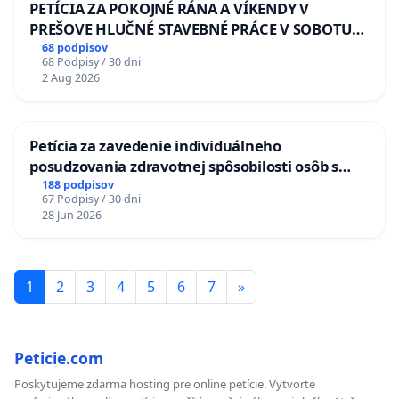
PETÍCIA ZA POKOJNÉ RÁNA A VÍKENDY V
PREŠOVE HLUČNÉ STAVEBNÉ PRÁCE V SOBOTU
LEN OD 9.00 DO 13.00 HOD., CEZ PRACOVNÝ
68 podpisov
68 Podpisy / 30 dni
TÝŽDEŇ CIEĽ 8.00 – 18.00 HOD. A PRAVIDELNÁ
2 Aug 2026
KONTROLA STAVBY C-AREA NA
ĎUMBIERSKEJ/MAGU
Petícia za zavedenie individuálneho
posudzovania zdravotnej spôsobilosti osôb s
diabetom 1. a 2. typu pri prijímaní do
188 podpisov
67 Podpisy / 30 dni
Policajného zboru SR
28 Jun 2026
1
2
3
4
5
6
7
»
Peticie.com
Poskytujeme zdarma hosting pre online petície. Vytvorte