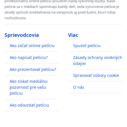
profesionálnu online petíciu použítím našej výkonnej služby. Naše
petície sa v médiach spomínajú každý deň, teda vytvorenie petície je
skvelý spôsob zviditelnenia na verejnosti aj pred ľudmi, ktorí robia
rozhodnutia.
Sprievodcovia
Viac
Ako začať online petíciu
Spustiť petíciu
Ako napísať petíciu?
Zásady ochrany osobných
údajov
Ako prezentovať petíciu?
Spravovať súbory cookie
Ako získať mediálnu
pozornosť pre vašu
O nás
petíciu
Ako odovzdať petíciu