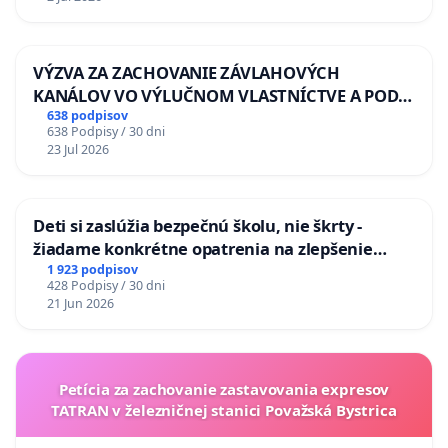
VÝZVA ZA ZACHOVANIE ZÁVLAHOVÝCH
KANÁLOV VO VÝLUČNOM VLASTNÍCTVE A POD
KONTROLOU SLOVENSKEJ REPUBLIKY & žiadosť
638 podpisov
638 Podpisy / 30 dni
na riešenie zanedbaného stavu závlahových a
23 Jul 2026
odvodňovacích kanálov na Slovensku
Deti si zaslúžia bezpečnú školu, nie škrty -
žiadame konkrétne opatrenia na zlepšenie
situácie v školstve
1 923 podpisov
428 Podpisy / 30 dni
21 Jun 2026
Petícia za zachovanie zastavovania expresov
TATRAN v železničnej stanici Považská Bystrica