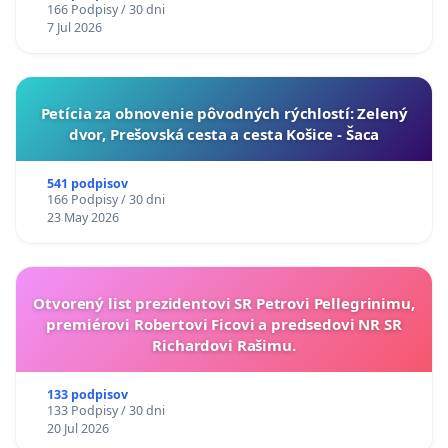
166 Podpisy / 30 dni
7 Jul 2026
​Petícia za obnovenie pôvodných rýchlostí: Zelený
dvor, Prešovská cesta a cesta Košice - Šaca
541 podpisov
166 Podpisy / 30 dni
23 May 2026
Otvorený list prezidentovi SR Petrovi Pellegrinimu,
premiérovi Robertovi Ficovi a predsedovi NR SR
Richardovi Rašimu.
133 podpisov
133 Podpisy / 30 dni
20 Jul 2026