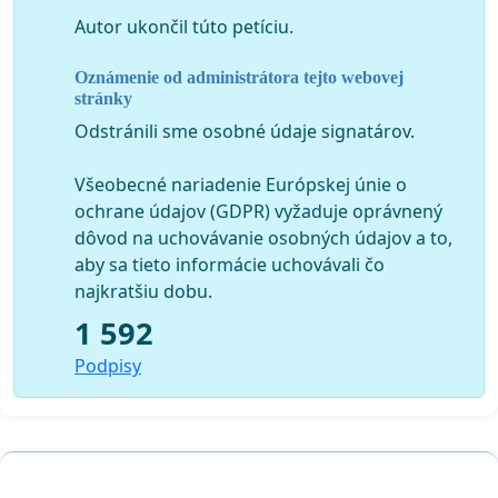
Havala, Jozef Zelíska a ďalší,
Autor ukončil túto petíciu.
Brnenska ruža ČR - Tomáš Havala abslútny víťaz, Tamás
Vig, Viktória Tomanová a ďalší,
Oznámenie od administrátora tejto webovej
stránky
Flora Bratislava - Blanka Drinkova, Viktoria Tomanová,
Odstránili sme osobné údaje signatárov.
Tamás Vig, Róbert Bartolen, Tomáš Havala, Jozef Zelíska
a další,
Všeobecné nariadenie Európskej únie o
ochrane údajov (GDPR) vyžaduje oprávnený
Medzinárodné súťaže tímov - Kopidlno ČR, Lipová
dôvod na uchovávanie osobných údajov a to,
ratolest – súťaž záhradníkov 2. miesto 2018, 3. miesto
aby sa tieto informácie uchovávali čo
2014
najkratšiu dobu.
Agrolympiáda Räpina Estónsko Peter Morvay 3 .miesto,
1 592
Reprezentácia kraja aj Slovenska na súťaži Mladý
Podpisy
európsky záhradník (Rakúsko, Taliansko, Estónsko,
Belgicko, Švajčiarsko, Luxembursko a Česká republika)
EuroSkills - Portugalsko, Belgicko, Maďarsko