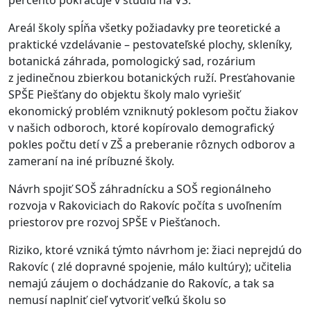
percento pokračuje v štúdiu na VŠ.
Areál školy spĺňa všetky požiadavky pre teoretické a
praktické vzdelávanie – pestovateľské plochy, skleníky,
botanická záhrada, pomologický sad, rozárium
z jedinečnou zbierkou botanických ruží. Presťahovanie
SPŠE Piešťany do objektu školy malo vyriešiť
ekonomický problém vzniknutý poklesom počtu žiakov
v našich odboroch, ktoré kopírovalo demografický
pokles počtu detí v ZŠ a preberanie rôznych odborov a
zameraní na iné príbuzné školy.
Návrh spojiť SOŠ záhradnícku a SOŠ regionálneho
rozvoja v Rakoviciach do Rakovíc počíta s uvoľnením
priestorov pre rozvoj SPŠE v Piešťanoch.
Riziko, ktoré vzniká týmto návrhom je: žiaci neprejdú do
Rakovíc ( zlé dopravné spojenie, málo kultúry); učitelia
nemajú záujem o dochádzanie do Rakovíc, a tak sa
nemusí naplniť cieľ vytvoriť veľkú školu so