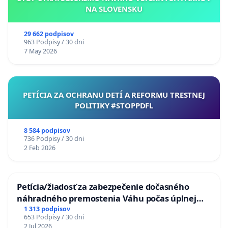
NA SLOVENSKU
29 662 podpisov
963 Podpisy / 30 dni
7 May 2026
PETÍCIA ZA OCHRANU DETÍ A REFORMU TRESTNEJ
POLITIKY #STOPPDFL
8 584 podpisov
736 Podpisy / 30 dni
2 Feb 2026
Petícia/žiadosť za zabezpečenie dočasného
náhradného premostenia Váhu počas úplnej
uzávery Vážskeho mosta v Komárne
1 313 podpisov
653 Podpisy / 30 dni
2 Jul 2026