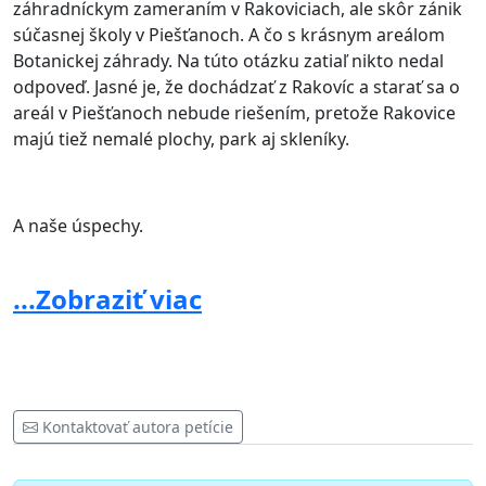
záhradníckym zameraním v Rakoviciach, ale skôr zánik
súčasnej školy v Piešťanoch. A čo s krásnym areálom
Botanickej záhrady. Na túto otázku zatiaľ nikto nedal
odpoveď. Jasné je, že dochádzať z Rakovíc a starať sa o
areál v Piešťanoch nebude riešením, pretože Rakovice
majú tiež nemalé plochy, park aj skleníky.
A naše úspechy.
Sme organizátorom podujatia VICTORIA REGIA, ktoré je
...Zobraziť viac
ukončením letnej kúpeľnej sezóny v Piešťanoch. Vo
floristických súťažiach sme získali veľa ocenení.
Spomeniem len niektoré.
VICTORIA REGIA - víťazi Tamás Víg, Róbert Bartolen,
Ivan Bednárik,Viktória Tomanová, Patrik Mošon a ďalší
Kontaktovať autora petície
Dečínska kotva ČR Tamás Vig, Róbert Bartolen, Tomáš