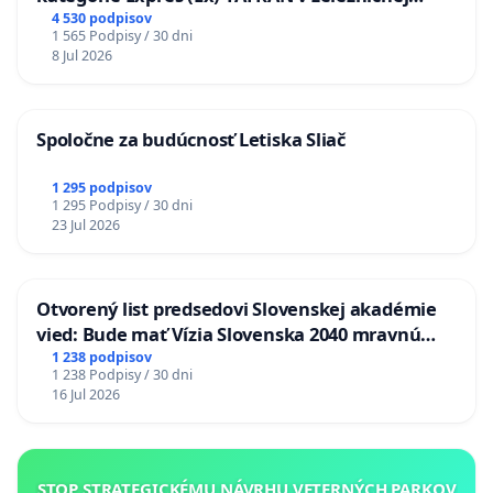
stanici Púchov
4 530 podpisov
1 565 Podpisy / 30 dni
8 Jul 2026
Spoločne za budúcnosť Letiska Sliač
1 295 podpisov
1 295 Podpisy / 30 dni
23 Jul 2026
Otvorený list predsedovi Slovenskej akadémie
vied: Bude mať Vízia Slovenska 2040 mravnú
chrbticu?
1 238 podpisov
1 238 Podpisy / 30 dni
16 Jul 2026
STOP STRATEGICKÉMU NÁVRHU VETERNÝCH PARKOV