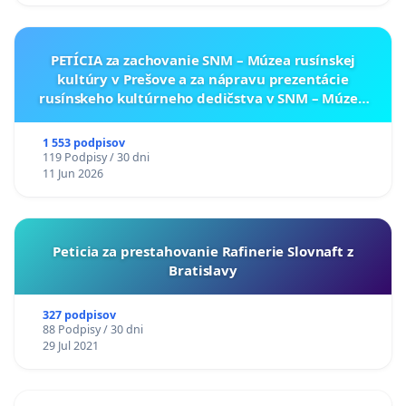
PETÍCIA za zachovanie SNM – Múzea rusínskej
kultúry v Prešove a za nápravu prezentácie
rusínskeho kultúrneho dedičstva v SNM – Múzeu
ukrajinskej kultúry vo Svidníku
1 553 podpisov
119 Podpisy / 30 dni
11 Jun 2026
Peticia za prestahovanie Rafinerie Slovnaft z
Bratislavy
327 podpisov
88 Podpisy / 30 dni
29 Jul 2021