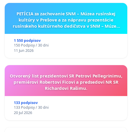
PETÍCIA za zachovanie SNM – Múzea rusínskej
kultúry v Prešove a za nápravu prezentácie
rusínskeho kultúrneho dedičstva v SNM – Múzeu
ukrajinskej kultúry vo Svidníku
1 550 podpisov
150 Podpisy / 30 dni
11 Jun 2026
Otvorený list prezidentovi SR Petrovi Pellegrinimu,
premiérovi Robertovi Ficovi a predsedovi NR SR
Richardovi Rašimu.
133 podpisov
133 Podpisy / 30 dni
20 Jul 2026