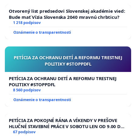
infraštruktúry, zdravotníctvo, školstvo a pod.).
Otvorený list predsedovi Slovenskej akadémie vied:
4. Aktívne zapojenie verejnosti do rozhodovania o
Bude mať Vízia Slovenska 2040 mravnú chrbticu?
1 218 podpisov
využívaní verejných priestranstiev a finančných
zdrojov v meste Piešťany.
Oznámenie o transparentnosti
Táto petícia je podaná v súlade so zákonom č.
85/1990 Zb. o petičnom práve. Podpisom
PETÍCIA ZA OCHRANU DETÍ A REFORMU TRESTNEJ
vyjadrujeme svoj názor a záujem o zachovanie
POLITIKY #STOPPDFL
kultúrneho a prírodného dedičstva mesta.
PETÍCIA ZA OCHRANU DETÍ A REFORMU TRESTNEJ
POLITIKY #STOPPDFL
8 560 podpisov
Oznámenie o transparentnosti
PETÍCIA ZA POKOJNÉ RÁNA A VÍKENDY V PREŠOVE
HLUČNÉ STAVEBNÉ PRÁCE V SOBOTU LEN OD 9.00 DO
13.00 HOD., CEZ PRACOVNÝ TÝŽDEŇ CIEĽ 8.00 – 18.00
67 podpisov