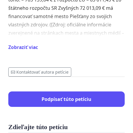
štátneho rozpočtu SR Zvyšných 72 013,09 € má
financovať samotné mesto Piešťany zo svojich
vlastných zdrojov. ([Zdroj: oficiálne informácie
zverejnené na stránkach mesta a miestnych médií –
napr. PIEŠŤANSKÝ DENNÍK])
Zobraziť viac
Uvedomujeme si, že eurofondy nie sú
„zadarmo“, keďže Slovenská republika prispieva
do rozpočtu EÚ. De facto ide o peniaze všetkých
Kontaktovať autora petície
občanov.
PREČO NESÚHLASÍME S REALIZÁCIOU TOHTO
Podpísať túto petíciu
PROJEKTU:
1. Lúka je dnes plne funkčným prírodným
priestorom, využívaným obyvateľmi i návštevníkmi
Zdieľajte túto petíciu
ako miesto oddychu, pokoja a kontaktu s prírodou.