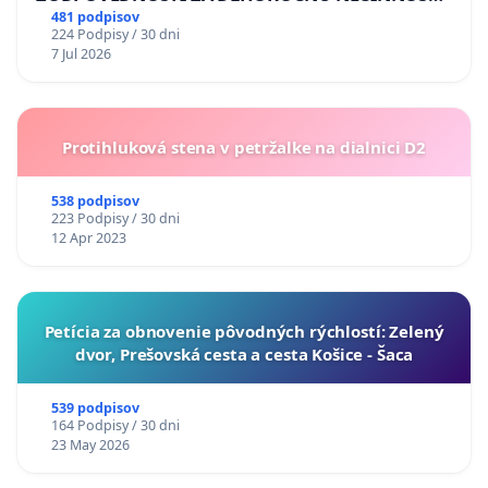
A ZLYHANIE ŠTÁTU
481 podpisov
224 Podpisy / 30 dni
7 Jul 2026
Protihluková stena v petržalke na dialnici D2
538 podpisov
223 Podpisy / 30 dni
12 Apr 2023
​Petícia za obnovenie pôvodných rýchlostí: Zelený
dvor, Prešovská cesta a cesta Košice - Šaca
539 podpisov
164 Podpisy / 30 dni
23 May 2026