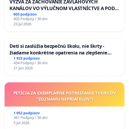
VÝZVA ZA ZACHOVANIE ZÁVLAHOVÝCH
KANÁLOV VO VÝLUČNOM VLASTNÍCTVE A POD
KONTROLOU SLOVENSKEJ REPUBLIKY & žiadosť
603 podpisov
603 Podpisy / 30 dni
na riešenie zanedbaného stavu závlahových a
23 Jul 2026
odvodňovacích kanálov na Slovensku
Deti si zaslúžia bezpečnú školu, nie škrty -
žiadame konkrétne opatrenia na zlepšenie
situácie v školstve
1 923 podpisov
454 Podpisy / 30 dni
21 Jun 2026
PETÍCIA ZA EXEMPLÁRNE POTRESTANIE TVORCOV
"ZOZNAMU NEPRIATEĽOV"!
1 052 podpisov
361 Podpisy / 30 dni
5 Jul 2026