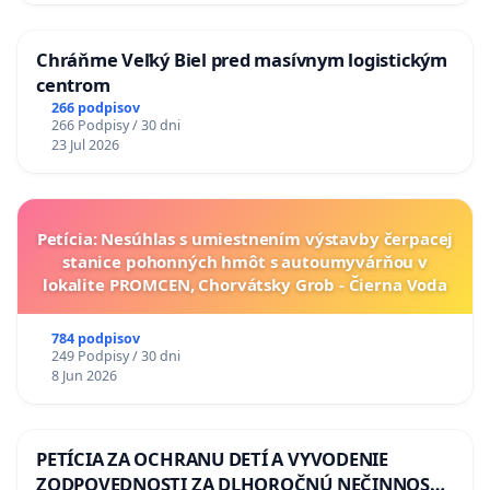
Chráňme Veľký Biel pred masívnym logistickým
centrom
266 podpisov
266 Podpisy / 30 dni
23 Jul 2026
Petícia: Nesúhlas s umiestnením výstavby čerpacej
stanice pohonných hmôt s autoumyvárňou v
lokalite PROMCEN, Chorvátsky Grob - Čierna Voda
784 podpisov
249 Podpisy / 30 dni
8 Jun 2026
PETÍCIA ZA OCHRANU DETÍ A VYVODENIE
ZODPOVEDNOSTI ZA DLHOROČNÚ NEČINNOSŤ