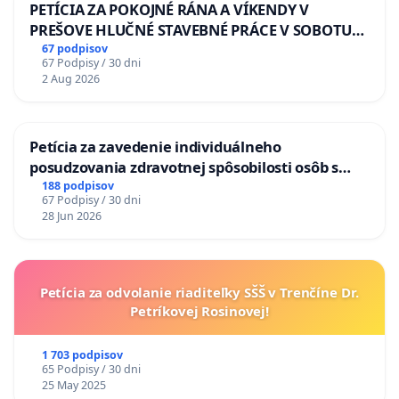
PETÍCIA ZA POKOJNÉ RÁNA A VÍKENDY V
PREŠOVE HLUČNÉ STAVEBNÉ PRÁCE V SOBOTU
LEN OD 9.00 DO 13.00 HOD., CEZ PRACOVNÝ
67 podpisov
67 Podpisy / 30 dni
TÝŽDEŇ CIEĽ 8.00 – 18.00 HOD. A PRAVIDELNÁ
2 Aug 2026
KONTROLA STAVBY C-AREA NA
ĎUMBIERSKEJ/MAGU
Petícia za zavedenie individuálneho
posudzovania zdravotnej spôsobilosti osôb s
diabetom 1. a 2. typu pri prijímaní do
188 podpisov
67 Podpisy / 30 dni
Policajného zboru SR
28 Jun 2026
Petícia za odvolanie riaditeľky SŠŠ v Trenčíne Dr.
Petríkovej Rosinovej!
1 703 podpisov
65 Podpisy / 30 dni
25 May 2025