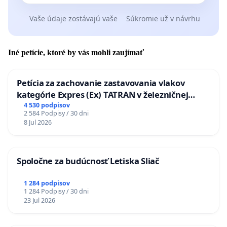
Vaše údaje zostávajú vaše
Súkromie už v návrhu
Iné petície, ktoré by vás mohli zaujímať
Petícia za zachovanie zastavovania vlakov
kategórie Expres (Ex) TATRAN v železničnej
stanici Púchov
4 530 podpisov
2 584 Podpisy / 30 dni
8 Jul 2026
Spoločne za budúcnosť Letiska Sliač
1 284 podpisov
1 284 Podpisy / 30 dni
23 Jul 2026