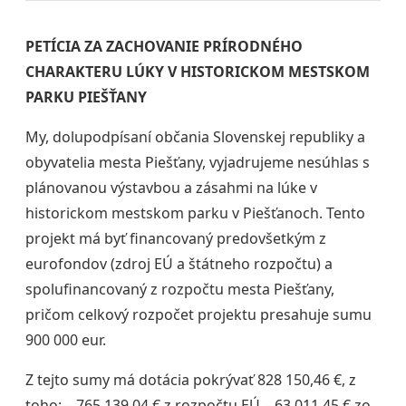
PETÍCIA ZA ZACHOVANIE PRÍRODNÉHO
CHARAKTERU LÚKY V HISTORICKOM MESTSKOM
PARKU PIEŠŤANY
My, dolupodpísaní občania Slovenskej republiky a
obyvatelia mesta Piešťany, vyjadrujeme nesúhlas s
plánovanou výstavbou a zásahmi na lúke v
historickom mestskom parku v Piešťanoch. Tento
projekt má byť financovaný predovšetkým z
eurofondov (zdroj EÚ a štátneho rozpočtu) a
spolufinancovaný z rozpočtu mesta Piešťany,
pričom celkový rozpočet projektu presahuje sumu
900 000 eur.
Z tejto sumy má dotácia pokrývať 828 150,46 €, z
toho: – 765 139,04 € z rozpočtu EÚ – 63 011,45 € zo