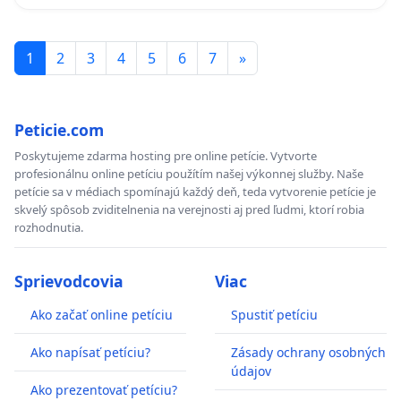
1
2
3
4
5
6
7
»
Peticie.com
Poskytujeme zdarma hosting pre online petície. Vytvorte
profesionálnu online petíciu použítím našej výkonnej služby. Naše
petície sa v médiach spomínajú každý deň, teda vytvorenie petície je
skvelý spôsob zviditelnenia na verejnosti aj pred ľudmi, ktorí robia
rozhodnutia.
Sprievodcovia
Viac
Ako začať online petíciu
Spustiť petíciu
Ako napísať petíciu?
Zásady ochrany osobných
údajov
Ako prezentovať petíciu?