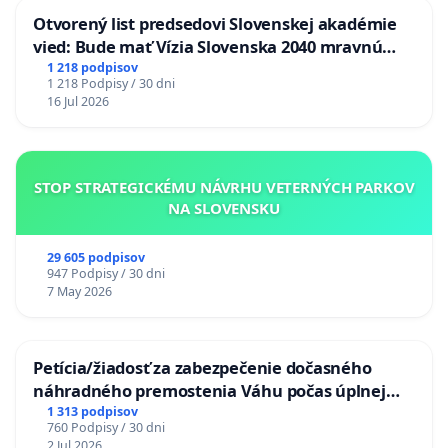
Otvorený list predsedovi Slovenskej akadémie
vied: Bude mať Vízia Slovenska 2040 mravnú
chrbticu?
1 218 podpisov
1 218 Podpisy / 30 dni
16 Jul 2026
STOP STRATEGICKÉMU NÁVRHU VETERNÝCH PARKOV
NA SLOVENSKU
29 605 podpisov
947 Podpisy / 30 dni
7 May 2026
Petícia/žiadosť za zabezpečenie dočasného
náhradného premostenia Váhu počas úplnej
uzávery Vážskeho mosta v Komárne
1 313 podpisov
760 Podpisy / 30 dni
2 Jul 2026