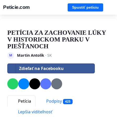
Peticie.com
Spustiť petíciu
PETÍCIA ZA ZACHOVANIE LÚKY
V HISTORICKOM PARKU V
PIEŠŤANOCH
Martin Antolík
· SK
M
Zdieľať na Facebooku
Petícia
Podpisy
425
Lepšia viditeľnosť