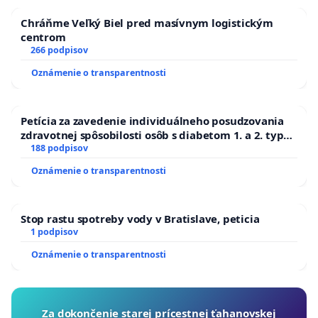
Chráňme Veľký Biel pred masívnym logistickým
centrom
266 podpisov
Oznámenie o transparentnosti
Petícia za zavedenie individuálneho posudzovania
zdravotnej spôsobilosti osôb s diabetom 1. a 2. typu
pri prijímaní do Policajného zboru SR
188 podpisov
Oznámenie o transparentnosti
Stop rastu spotreby vody v Bratislave, peticia
1 podpisov
Oznámenie o transparentnosti
Za dokončenie starej prícestnej ťahanovskej