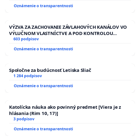
HOD. A PRAVIDELNÁ KONTROLA STAVBY C-AREA NA
Oznámenie o transparentnosti
ĎUMBIERSKEJ/MAGU
VÝZVA ZA ZACHOVANIE ZÁVLAHOVÝCH KANÁLOV VO
VÝLUČNOM VLASTNÍCTVE A POD KONTROLOU
SLOVENSKEJ REPUBLIKY & žiadosť na riešenie
603 podpisov
zanedbaného stavu závlahových a odvodňovacích
Oznámenie o transparentnosti
kanálov na Slovensku
Spoločne za budúcnosť Letiska Sliač
1 284 podpisov
Oznámenie o transparentnosti
Katolícka náuka ako povinný predmet [Viera je z
hlásania (Rim 10, 17)]
3 podpisov
Oznámenie o transparentnosti