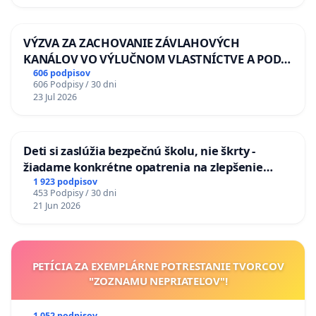
VÝZVA ZA ZACHOVANIE ZÁVLAHOVÝCH
KANÁLOV VO VÝLUČNOM VLASTNÍCTVE A POD
KONTROLOU SLOVENSKEJ REPUBLIKY & žiadosť
606 podpisov
606 Podpisy / 30 dni
na riešenie zanedbaného stavu závlahových a
23 Jul 2026
odvodňovacích kanálov na Slovensku
Deti si zaslúžia bezpečnú školu, nie škrty -
žiadame konkrétne opatrenia na zlepšenie
situácie v školstve
1 923 podpisov
453 Podpisy / 30 dni
21 Jun 2026
PETÍCIA ZA EXEMPLÁRNE POTRESTANIE TVORCOV
"ZOZNAMU NEPRIATEĽOV"!
1 052 podpisov