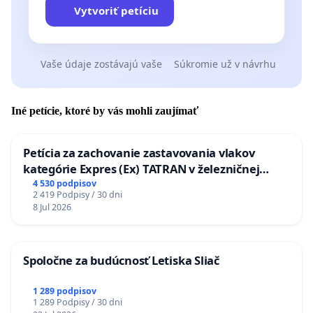
Vytvoriť petíciu
Vaše údaje zostávajú vaše
Súkromie už v návrhu
Iné petície, ktoré by vás mohli zaujímať
Petícia za zachovanie zastavovania vlakov
kategórie Expres (Ex) TATRAN v železničnej
stanici Púchov
4 530 podpisov
2 419 Podpisy / 30 dni
8 Jul 2026
Spoločne za budúcnosť Letiska Sliač
1 289 podpisov
1 289 Podpisy / 30 dni