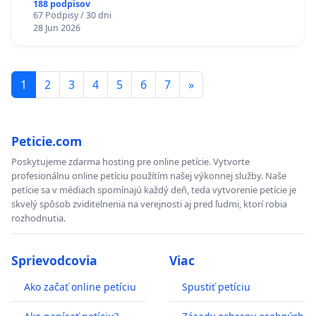
diabetom 1. a 2. typu pri prijímaní do
188 podpisov
67 Podpisy / 30 dni
Policajného zboru SR
28 Jun 2026
1
2
3
4
5
6
7
»
Peticie.com
Poskytujeme zdarma hosting pre online petície. Vytvorte
profesionálnu online petíciu použítím našej výkonnej služby. Naše
petície sa v médiach spomínajú každý deň, teda vytvorenie petície je
skvelý spôsob zviditelnenia na verejnosti aj pred ľudmi, ktorí robia
rozhodnutia.
Sprievodcovia
Viac
Ako začať online petíciu
Spustiť petíciu