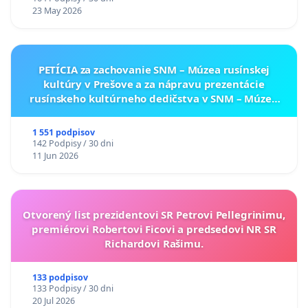
23 May 2026
PETÍCIA za zachovanie SNM – Múzea rusínskej
kultúry v Prešove a za nápravu prezentácie
rusínskeho kultúrneho dedičstva v SNM – Múzeu
ukrajinskej kultúry vo Svidníku
1 551 podpisov
142 Podpisy / 30 dni
11 Jun 2026
Otvorený list prezidentovi SR Petrovi Pellegrinimu,
premiérovi Robertovi Ficovi a predsedovi NR SR
Richardovi Rašimu.
133 podpisov
133 Podpisy / 30 dni
20 Jul 2026