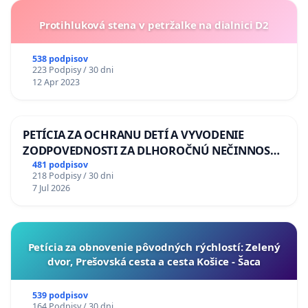
Protihluková stena v petržalke na dialnici D2
538 podpisov
223 Podpisy / 30 dni
12 Apr 2023
PETÍCIA ZA OCHRANU DETÍ A VYVODENIE
ZODPOVEDNOSTI ZA DLHOROČNÚ NEČINNOSŤ
A ZLYHANIE ŠTÁTU
481 podpisov
218 Podpisy / 30 dni
7 Jul 2026
​Petícia za obnovenie pôvodných rýchlostí: Zelený
dvor, Prešovská cesta a cesta Košice - Šaca
539 podpisov
164 Podpisy / 30 dni