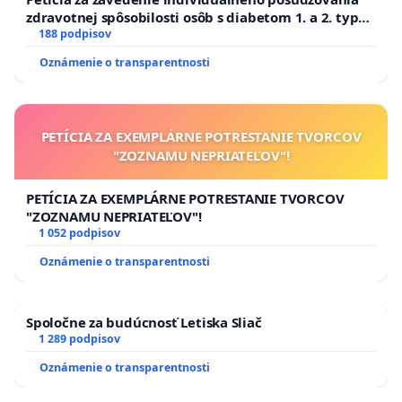
zdravotnej spôsobilosti osôb s diabetom 1. a 2. typu
pri prijímaní do Policajného zboru SR
188 podpisov
Oznámenie o transparentnosti
PETÍCIA ZA EXEMPLÁRNE POTRESTANIE TVORCOV
"ZOZNAMU NEPRIATEĽOV"!
PETÍCIA ZA EXEMPLÁRNE POTRESTANIE TVORCOV
"ZOZNAMU NEPRIATEĽOV"!
1 052 podpisov
Oznámenie o transparentnosti
Spoločne za budúcnosť Letiska Sliač
1 289 podpisov
Oznámenie o transparentnosti