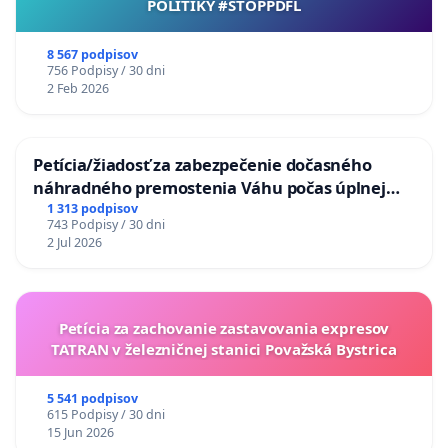
POLITIKY #STOPPDFL
8 567 podpisov
756 Podpisy / 30 dni
2 Feb 2026
Petícia/žiadosť za zabezpečenie dočasného
náhradného premostenia Váhu počas úplnej
uzávery Vážskeho mosta v Komárne
1 313 podpisov
743 Podpisy / 30 dni
2 Jul 2026
Petícia za zachovanie zastavovania expresov
TATRAN v železničnej stanici Považská Bystrica
5 541 podpisov
615 Podpisy / 30 dni
15 Jun 2026