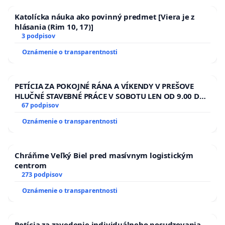
Katolícka náuka ako povinný predmet [Viera je z
hlásania (Rim 10, 17)]
3 podpisov
Oznámenie o transparentnosti
PETÍCIA ZA POKOJNÉ RÁNA A VÍKENDY V PREŠOVE
HLUČNÉ STAVEBNÉ PRÁCE V SOBOTU LEN OD 9.00 DO
13.00 HOD., CEZ PRACOVNÝ TÝŽDEŇ CIEĽ 8.00 – 18.00
67 podpisov
HOD. A PRAVIDELNÁ KONTROLA STAVBY C-AREA NA
Oznámenie o transparentnosti
ĎUMBIERSKEJ/MAGU
Chráňme Veľký Biel pred masívnym logistickým
centrom
273 podpisov
Oznámenie o transparentnosti
Petícia za zavedenie individuálneho posudzovania