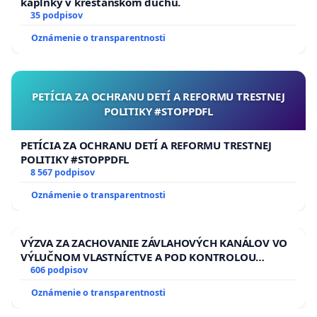
kaplnky v kresťanskom duchu.
35 podpisov
Oznámenie o transparentnosti
PETÍCIA ZA OCHRANU DETÍ A REFORMU TRESTNEJ
POLITIKY #STOPPDFL
PETÍCIA ZA OCHRANU DETÍ A REFORMU TRESTNEJ
POLITIKY #STOPPDFL
8 567 podpisov
Oznámenie o transparentnosti
VÝZVA ZA ZACHOVANIE ZÁVLAHOVÝCH KANÁLOV VO
VÝLUČNOM VLASTNÍCTVE A POD KONTROLOU
SLOVENSKEJ REPUBLIKY & žiadosť na riešenie
606 podpisov
zanedbaného stavu závlahových a odvodňovacích
Oznámenie o transparentnosti
kanálov na Slovensku