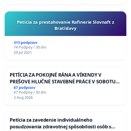
Peticia za prestahovanie Rafinerie Slovnaft z
Bratislavy
313 podpisov
74 Podpisy / 30 dni
29 Jul 2021
PETÍCIA ZA POKOJNÉ RÁNA A VÍKENDY V
PREŠOVE HLUČNÉ STAVEBNÉ PRÁCE V SOBOTU
LEN OD 9.00 DO 13.00 HOD., CEZ PRACOVNÝ
67 podpisov
67 Podpisy / 30 dni
TÝŽDEŇ CIEĽ 8.00 – 18.00 HOD. A PRAVIDELNÁ
2 Aug 2026
KONTROLA STAVBY C-AREA NA
ĎUMBIERSKEJ/MAGU
Petícia za zavedenie individuálneho
posudzovania zdravotnej spôsobilosti osôb s