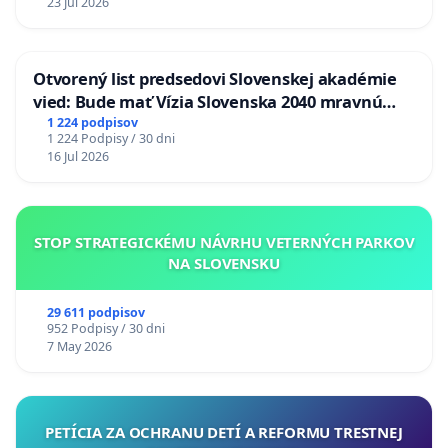
23 Jul 2026
Otvorený list predsedovi Slovenskej akadémie
vied: Bude mať Vízia Slovenska 2040 mravnú
chrbticu?
1 224 podpisov
1 224 Podpisy / 30 dni
16 Jul 2026
STOP STRATEGICKÉMU NÁVRHU VETERNÝCH PARKOV
NA SLOVENSKU
29 611 podpisov
952 Podpisy / 30 dni
7 May 2026
PETÍCIA ZA OCHRANU DETÍ A REFORMU TRESTNEJ