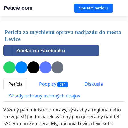
Peticie.com
Spustiť petíciu
Petícia za urýchlenú opravu nadjazdu do mesta
Levice
Zdieľať na Facebooku
Petícia
Podpisy
Diskusia
781
Zásady ochrany osobných údajov
Vážený pán minister dopravy, výstavby a regionálneho
rozvoja SR Ján Počiatek, vážený pán generálny riaditeľ
SSC Roman Žembera! My, občania Levíc a levického