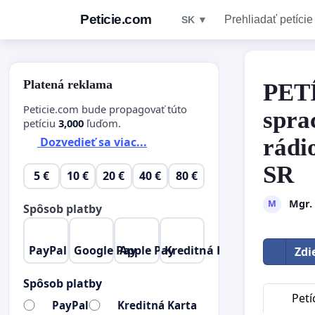
Peticie.com
Prehliadať petície
SK ▼
Platená reklama
PETÍ
Peticie.com bude propagovať túto
spra
petíciu
3,000
ľuďom.
rádi
Dozvedieť sa viac...
SR
5 €
10 €
20 €
40 €
80 €
Mgr. 
M
Spôsob platby
PayPal
Google Pay
Apple Pay
Kreditná Karta
Zdi
Spôsob platby
Petí
PayPal
Kreditná Karta