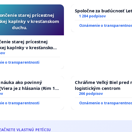
Spoločne za budúcnosť Let
emezdravukrajinu.sk/dokumenty/STOP_zahranicny_RAO.p
ončenie starej prícestnej
1 284 podpisov
kej kaplnky v kresťanskom
Oznámenie o transparentnos
nformácie možno nájsť aj na stránke
duchu.
ebook.com/chcemezdravukrajinu
enie starej prícestnej
kej kaplnky v kresťanskom
sov
e, že preferujete podpis papierovej verzie petície
e o transparentnosti
o elektronickej verzie), je možné petičné hárky stiahnuť
e:
a náuka ako povinný
Chráňme Veľký Biel pred
emezdravukrajinu.sk/dokumenty/peticia_zahranicny_RAO.
Viera je z hlásania (Rim 10,
logistickým centrom
ov
266 podpisov
 petičné hárky je následne potrebné doručiť petičnému
e o transparentnosti
Oznámenie o transparentnos
spôsob doručenia je možné dohodnúť cez e-mail - napíšte
chcemezdravukrajinu@centrum.sk
)
ZAČNITE VLASTNÚ PETÍCIU