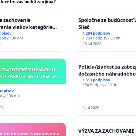
 ktoré by vás mohli zaujímať
za zachovanie
Spoločne za budúcnosť 
ania vlakov kategórie
Sliač
Ex) TATRAN v železničnej
dpisov
1 284 podpisov
pisy / 30 dni
1 284 Podpisy / 30 dni
Púchov
6
23 Jul 2026
Petícia/žiadosť za zabe
STRATEGICKÉMU NÁVRHU
dočasného náhradného
CH PARKOV NA SLOVENSKU
premostenia Váhu poča
1 313 podpisov
754 Podpisy / 30 dni
uzávery Vážskeho most
odpisov
Komárne
sy / 30 dni
26
2 Jul 2026
VÝZVA ZA ZACHOVANIE
za zachovanie zastavovania