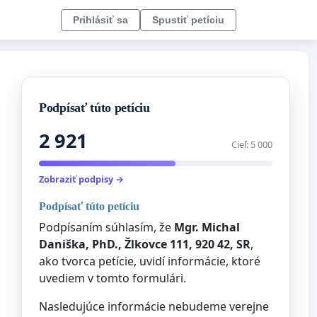
Prihlásiť sa
Spustiť petíciu
Podpísať túto petíciu
2 921
Cieľ: 5 000
Zobraziť podpisy →
Podpísať túto petíciu
Podpísaním súhlasím, že
Mgr. Michal
Daniška, PhD., Žlkovce 111, 920 42, SR
,
ako tvorca petície, uvidí informácie, ktoré
uvediem v tomto formulári.
Nasledujúce informácie nebudeme verejne