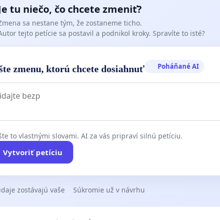
Je tu niečo, čo chcete zmeniť?
Zmena sa nestane tým, že zostaneme ticho.
Autor tejto petície sa postavil a podnikol kroky. Spravíte to isté?
Poháňané AI
šte zmenu, ktorú chcete dosiahnuť
te to vlastnými slovami. AI za vás pripraví silnú petíciu.
Vytvoriť petíciu
daje zostávajú vaše
Súkromie už v návrhu