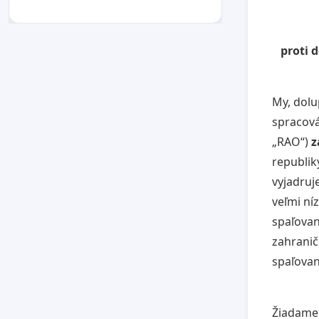
proti 
My, dolu
spracová
„RAO“)
z
republik
vyjadruj
veľmi ní
spaľovan
zahranič
spaľovan
Žiadame 