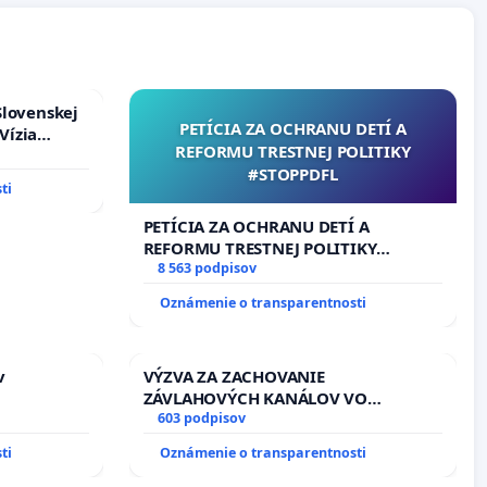
Slovenskej
PETÍCIA ZA OCHRANU DETÍ A
Vízia
REFORMU TRESTNEJ POLITIKY
rbticu?
#STOPPDFL
ti
PETÍCIA ZA OCHRANU DETÍ A
REFORMU TRESTNEJ POLITIKY
#STOPPDFL
8 563 podpisov
Oznámenie o transparentnosti
v
VÝZVA ZA ZACHOVANIE
ZÁVLAHOVÝCH KANÁLOV VO
VÝLUČNOM VLASTNÍCTVE A POD
603 podpisov
KONTROLOU SLOVENSKEJ REPUBLIKY
ti
Oznámenie o transparentnosti
& žiadosť na riešenie zanedbaného
stavu závlahových a odvodňovacích