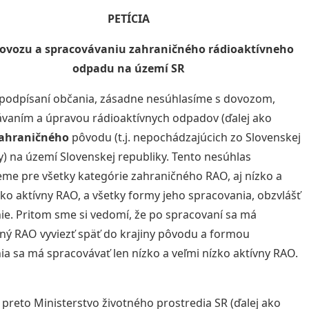
PETÍCIA
dovozu a spracovávaniu zahraničného rádioaktívneho
odpadu na území SR
podpísaní občania, zásadne nesúhlasíme s dovozom,
vaním a úpravou rádioaktívnych odpadov (ďalej ako
ahraničného
pôvodu (t.j. nepochádzajúcich zo Slovenskej
y) na území Slovenskej republiky. Tento nesúhlas
eme pre všetky kategórie zahraničného RAO, aj nízko a
zko aktívny RAO, a všetky formy jeho spracovania, obzvlášť
ie. Pritom sme si vedomí, že po spracovaní sa má
ný RAO vyviezť späť do krajiny pôvodu a formou
ia sa má spracovávať len nízko a veľmi nízko aktívny RAO.
preto Ministerstvo životného prostredia SR (ďalej ako