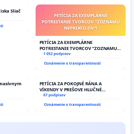
kanálov na Slovensku
iska Sliač
df
PETÍCIA ZA EXEMPLÁRNE
POTRESTANIE TVORCOV "ZOZNAMU
ti
NEPRIATEĽOV"!
PETÍCIA ZA EXEMPLÁRNE
POTRESTANIE TVORCOV "ZOZNAMU
NEPRIATEĽOV"!
1 052 podpisov
Oznámenie o transparentnosti
 masívnym
PETÍCIA ZA POKOJNÉ RÁNA A
pdf
VÍKENDY V PREŠOVE HLUČNÉ
STAVEBNÉ PRÁCE V SOBOTU LEN OD
67 podpisov
9.00 DO 13.00 HOD., CEZ PRACOVNÝ
ti
Oznámenie o transparentnosti
TÝŽDEŇ CIEĽ 8.00 – 18.00 HOD. A
PRAVIDELNÁ KONTROLA STAVBY C-
AREA NA ĎUMBIERSKEJ/MAGU