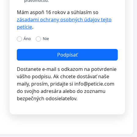
právomocou.
Mám aspoň 16 rokov a súhlasím so
zásadami ochrany osobných údajov tejto
petície
.
Áno
Nie
Podpísať
Dostanete e-mail s odkazom na potvrdenie
vášho podpisu. Ak chcete dostávať naše
maily, prosím, pridajte si
info@peticie.com
do svojho adresára alebo do zoznamu
bezpečných odosielateľov.