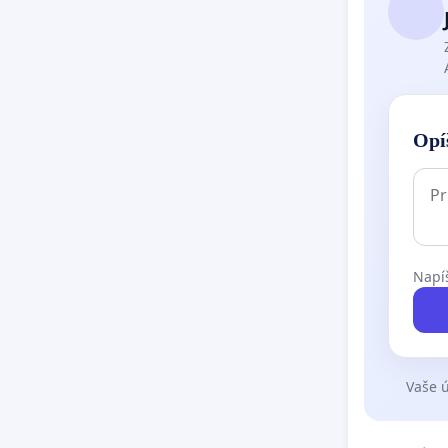
Opí
Napíš
Vaše ú