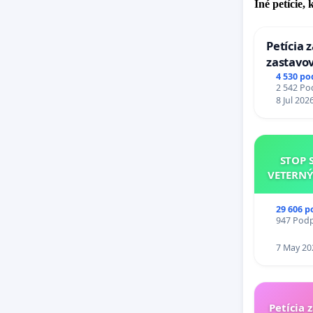
Iné petície,
Petícia 
zastavov
Expres (
4 530 po
2 542 Pod
stanici 
8 Jul 202
STOP 
VETERNÝ
29 606 p
947 Podpi
7 May 20
Petícia 