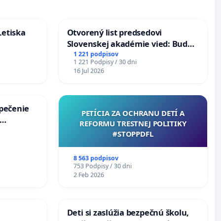
Letiska
Otvorený list predsedovi
Slovenskej akadémie vied: Bude
mať Vízia Slovenska 2040 mravnú
1 221 podpisov
1 221 Podpisy / 30 dni
chrbticu?
16 Jul 2026
zpečenie
PETÍCIA ZA OCHRANU DETÍ A
REFORMU TRESTNEJ POLITIKY
s úplnej
#STOPPDFL
a v
8 563 podpisov
753 Podpisy / 30 dni
2 Feb 2026
Deti si zaslúžia bezpečnú školu,