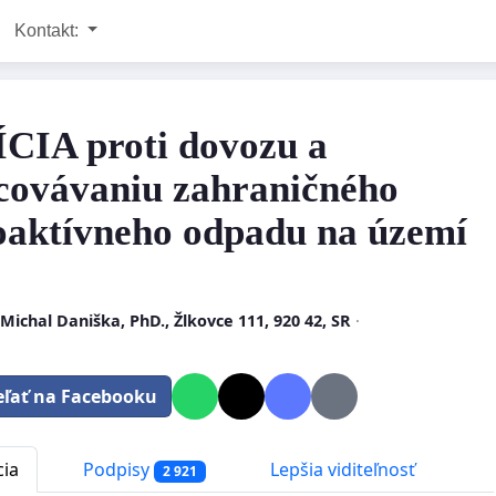
Kontakt:
CIA proti dovozu a
covávaniu zahraničného
oaktívneho odpadu na území
Michal Daniška, PhD., Žlkovce 111, 920 42, SR
·
eľať na Facebooku
cia
Podpisy
Lepšia viditeľnosť
2 921