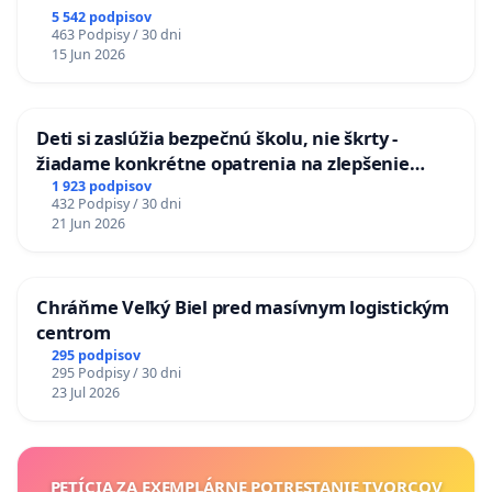
5 542 podpisov
463 Podpisy / 30 dni
15 Jun 2026
Deti si zaslúžia bezpečnú školu, nie škrty -
žiadame konkrétne opatrenia na zlepšenie
situácie v školstve
1 923 podpisov
432 Podpisy / 30 dni
21 Jun 2026
Chráňme Veľký Biel pred masívnym logistickým
centrom
295 podpisov
295 Podpisy / 30 dni
23 Jul 2026
PETÍCIA ZA EXEMPLÁRNE POTRESTANIE TVORCOV