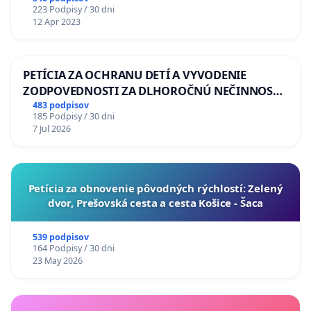
223 Podpisy / 30 dni
12 Apr 2023
PETÍCIA ZA OCHRANU DETÍ A VYVODENIE
ZODPOVEDNOSTI ZA DLHOROČNÚ NEČINNOSŤ
A ZLYHANIE ŠTÁTU
483 podpisov
185 Podpisy / 30 dni
7 Jul 2026
​Petícia za obnovenie pôvodných rýchlostí: Zelený
dvor, Prešovská cesta a cesta Košice - Šaca
539 podpisov
164 Podpisy / 30 dni
23 May 2026