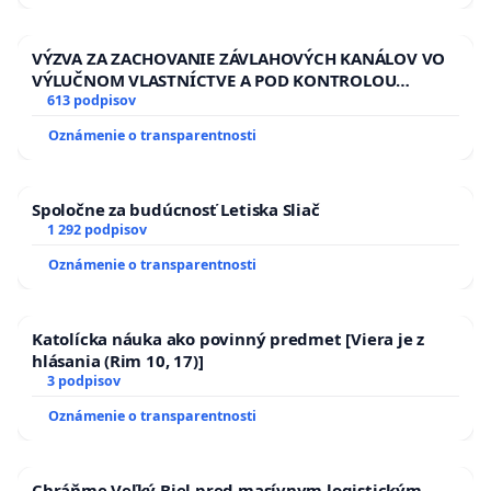
VÝZVA ZA ZACHOVANIE ZÁVLAHOVÝCH KANÁLOV VO
VÝLUČNOM VLASTNÍCTVE A POD KONTROLOU
SLOVENSKEJ REPUBLIKY & žiadosť na riešenie
613 podpisov
zanedbaného stavu závlahových a odvodňovacích
Oznámenie o transparentnosti
kanálov na Slovensku
Spoločne za budúcnosť Letiska Sliač
1 292 podpisov
Oznámenie o transparentnosti
Katolícka náuka ako povinný predmet [Viera je z
hlásania (Rim 10, 17)]
3 podpisov
Oznámenie o transparentnosti
Chráňme Veľký Biel pred masívnym logistickým