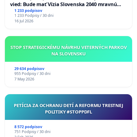
vied: Bude mať Vízia Slovenska 2040 mravnú
chrbticu?
1 233 podpisov
1 233 Podpisy / 30 dni
16 Jul 2026
STOP STRATEGICKÉMU NÁVRHU VETERNÝCH PARKOV
NA SLOVENSKU
29 634 podpisov
955 Podpisy / 30 dni
7 May 2026
PETÍCIA ZA OCHRANU DETÍ A REFORMU TRESTNEJ
POLITIKY #STOPPDFL
8 572 podpisov
751 Podpisy / 30 dni