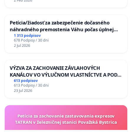
2 Feb 2026
Petícia/žiadosť za zabezpečenie dočasného
náhradného premostenia Váhu počas úplnej
uzávery Vážskeho mosta v Komárne
1 313 podpisov
678 Podpisy / 30 dni
2 Jul 2026
VÝZVA ZA ZACHOVANIE ZÁVLAHOVÝCH
KANÁLOV VO VÝLUČNOM VLASTNÍCTVE A POD
KONTROLOU SLOVENSKEJ REPUBLIKY & žiadosť
613 podpisov
613 Podpisy / 30 dni
na riešenie zanedbaného stavu závlahových a
23 Jul 2026
odvodňovacích kanálov na Slovensku
Petícia za zachovanie zastavovania expresov
TATRAN v železničnej stanici Považská Bystrica