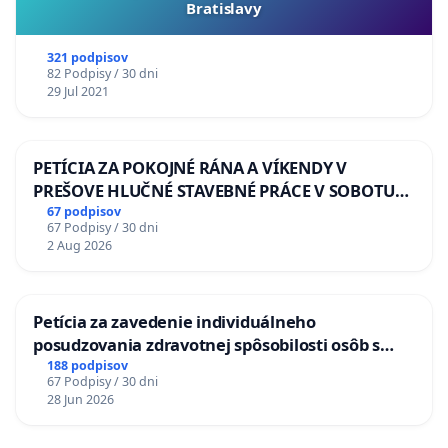
Bratislavy
321 podpisov
82 Podpisy / 30 dni
29 Jul 2021
PETÍCIA ZA POKOJNÉ RÁNA A VÍKENDY V
PREŠOVE HLUČNÉ STAVEBNÉ PRÁCE V SOBOTU
LEN OD 9.00 DO 13.00 HOD., CEZ PRACOVNÝ
67 podpisov
67 Podpisy / 30 dni
TÝŽDEŇ CIEĽ 8.00 – 18.00 HOD. A PRAVIDELNÁ
2 Aug 2026
KONTROLA STAVBY C-AREA NA
ĎUMBIERSKEJ/MAGU
Petícia za zavedenie individuálneho
posudzovania zdravotnej spôsobilosti osôb s
diabetom 1. a 2. typu pri prijímaní do
188 podpisov
67 Podpisy / 30 dni
Policajného zboru SR
28 Jun 2026