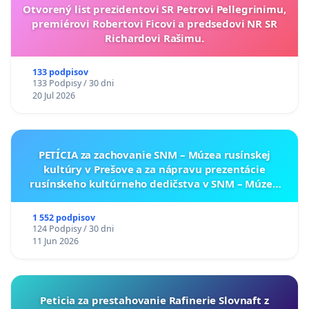
Otvorený list prezidentovi SR Petrovi Pellegrinimu,
premiérovi Robertovi Ficovi a predsedovi NR SR
Richardovi Rašimu.
133 podpisov
133 Podpisy / 30 dni
20 Jul 2026
PETÍCIA za zachovanie SNM – Múzea rusínskej
kultúry v Prešove a za nápravu prezentácie
rusínskeho kultúrneho dedičstva v SNM – Múzeu
ukrajinskej kultúry vo Svidníku
1 552 podpisov
124 Podpisy / 30 dni
11 Jun 2026
Peticia za prestahovanie Rafinerie Slovnaft z