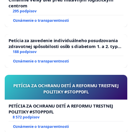
centrom
295 podpisov
Oznámenie o transparentnosti
Petícia za zavedenie individuálneho posudzovania
zdravotnej spôsobilosti osôb s diabetom 1. a 2. typu
pri prijímaní do Policajného zboru SR
188 podpisov
Oznámenie o transparentnosti
PETÍCIA ZA OCHRANU DETÍ A REFORMU TRESTNEJ
POLITIKY #STOPPDFL
PETÍCIA ZA OCHRANU DETÍ A REFORMU TRESTNEJ
POLITIKY #STOPPDFL
8 572 podpisov
Oznámenie o transparentnosti