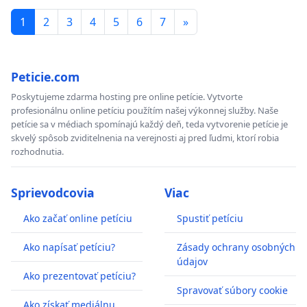
1
2
3
4
5
6
7
»
Peticie.com
Poskytujeme zdarma hosting pre online petície. Vytvorte
profesionálnu online petíciu použítím našej výkonnej služby. Naše
petície sa v médiach spomínajú každý deň, teda vytvorenie petície je
skvelý spôsob zviditelnenia na verejnosti aj pred ľudmi, ktorí robia
rozhodnutia.
Sprievodcovia
Viac
Ako začať online petíciu
Spustiť petíciu
Ako napísať petíciu?
Zásady ochrany osobných
údajov
Ako prezentovať petíciu?
Spravovať súbory cookie
Ako získať mediálnu