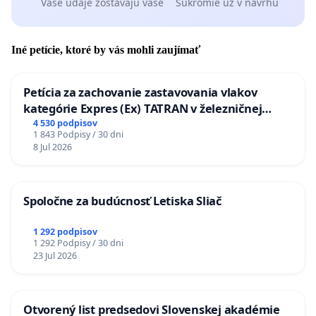
Vaše údaje zostávajú vaše
Súkromie už v návrhu
Iné petície, ktoré by vás mohli zaujímať
Petícia za zachovanie zastavovania vlakov
kategórie Expres (Ex) TATRAN v železničnej
stanici Púchov
4 530 podpisov
1 843 Podpisy / 30 dni
8 Jul 2026
Spoločne za budúcnosť Letiska Sliač
1 292 podpisov
1 292 Podpisy / 30 dni
23 Jul 2026
Otvorený list predsedovi Slovenskej akadémie