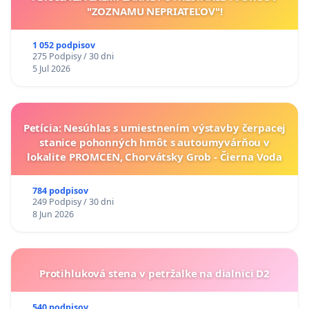
"ZOZNAMU NEPRIATEĽOV"!
1 052 podpisov
275 Podpisy / 30 dni
5 Jul 2026
Petícia: Nesúhlas s umiestnením výstavby čerpacej
stanice pohonných hmôt s autoumyvárňou v
lokalite PROMCEN, Chorvátsky Grob - Čierna Voda
784 podpisov
249 Podpisy / 30 dni
8 Jun 2026
Protihluková stena v petržalke na dialnici D2
540 podpisov