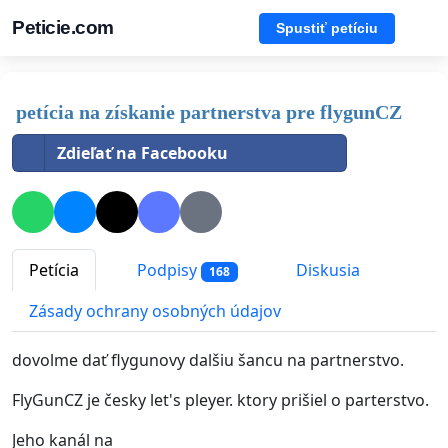
Peticie.com
Spustiť petíciu
petícia na získanie partnerstva pre flygunCZ
Zdieľať na Facebooku
Petícia
Podpisy
Diskusia
168
Zásady ochrany osobných údajov
dovolme dať flygunovy dalšiu šancu na partnerstvo.
FlyGunCZ je česky let's pleyer. ktory prišiel o parterstvo.
Jeho kanál na