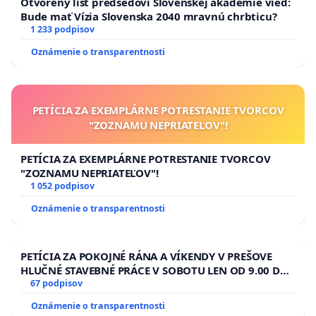
Otvorený list predsedovi Slovenskej akadémie vied:
Bude mať Vízia Slovenska 2040 mravnú chrbticu?
1 233 podpisov
Oznámenie o transparentnosti
PETÍCIA ZA EXEMPLÁRNE POTRESTANIE TVORCOV
"ZOZNAMU NEPRIATEĽOV"!
PETÍCIA ZA EXEMPLÁRNE POTRESTANIE TVORCOV
"ZOZNAMU NEPRIATEĽOV"!
1 052 podpisov
Oznámenie o transparentnosti
PETÍCIA ZA POKOJNÉ RÁNA A VÍKENDY V PREŠOVE
HLUČNÉ STAVEBNÉ PRÁCE V SOBOTU LEN OD 9.00 DO
13.00 HOD., CEZ PRACOVNÝ TÝŽDEŇ CIEĽ 8.00 – 18.00
67 podpisov
HOD. A PRAVIDELNÁ KONTROLA STAVBY C-AREA NA
Oznámenie o transparentnosti
ĎUMBIERSKEJ/MAGU