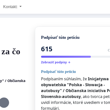
Kontakt:
Podpísať túto petíciu
615
 za čo
C
Zobraziť podpisy →
Podpísať túto petíciu
Podpísaním súhlasím, že
Inicjatywa
sy" / Občianska
obywatelska "Polska - Słowacja -
autobusy" / Občianska iniciatíva P
Slovensko-autobusy
, ako tvorca petí
uvidí informácie, ktoré uvediem v to
formulári.