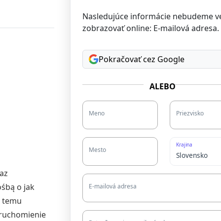
Nasledujúce informácie nebudeme v
zobrazovať online: E-mailová adresa.
Pokračovať cez Google
ALEBO
Meno
Priezvisko
Krajina
Mesto
raz
ośbą o jak
E-mailová adresa
t temu
ruchomienie