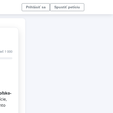
Prihlásiť sa
Spustiť petíciu
ieľ: 1 000
oľsko-
cie,
mto