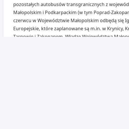
pozostałych autobusów transgranicznych z wojewó
Małopolskim i Podkarpackim (w tym Poprad-Zakopan
czerwcu w Województwie Małopolskim odbędą się Ig
Europejskie, które zaplanowane są m.in. w Krynicy, K
Tarnowie i Zakopanem. Władze Województwa Małop
przywiązują do tego wydarzenia ogromną wagę, licząc
wydarzenie sportowe pobudzi rozwój turystyki na Są
przyczyni się tym samym do rozwoju gospodarczeg
górskich na pograniczu polsko-słowackim. Obecnie 
Krynicy nie ma jak ze Słowacji dojechać, bo nie kursu
transgraniczne połączenia autobusowe ani kolejowe
Krynica-Bardejov zaplanowany przez Preszowski Kraj
Samorządowy posiada już wszystkie potrzebne zezwol
już zostać uruchomiony w 2022 roku, dlatego niepoko
start tych połączeń się opóźnia. Apelujemy o jak najs
uruchomienie tego i innych autobusów transgranicz