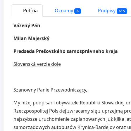
Petícia
Oznamy
Podpisy
6
615
Vážený Pán
Milan Majerský
Predseda Prešovského samosprávneho kraja
Slovenská verzia dole
Szanowny Panie Przewodniczący,
My niżej podpisani obywatele Republiki Słowackiej o
Rzeczpospolitej Polskiej zwracamy się z uprzejmą pr
najszybsze uruchomienie zaplanowanych już kilka la
samorządowych autobusów Krynica-Bardejov oraz u