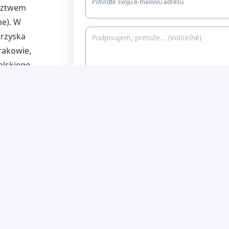
Potvrďte svoju e-mailovú adresu
dztwem
e). W
rzyska
rakowie,
olskiego
 na to, że to
decczyźnie i
Súhlasím s tým, aby autor petície mo
o obszarów
použiť informácie, ktoré poskytnem 
jednak do
tomto formulári, na účely, ktoré vyb
ją żadne stałe
nižšie:
. Autobus
Ukázať môj podpis verejne online
enia i miał
Pošlite mi e-mail, keď bude k tejto petícii
aktualizácia
i nas, że
zybsze
Oprávňujem
Inicjatywa obywatelska "Pol
Słowacja - autobusy" / Občianska iniciat
nych jeszcze
Poľsko-Slovensko-autobusy
odovzdať inf