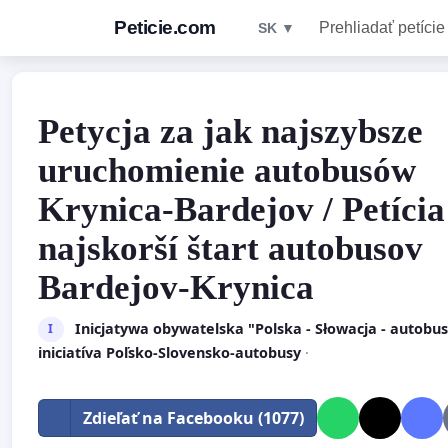
Peticie.com
Prehliadať petície
SK ▼
Petycja za jak najszybsze
uruchomienie autobusów
Krynica-Bardejov / Petícia
najskorší štart autobusov
Bardejov-Krynica
Inicjatywa obywatelska "Polska - Słowacja - autobu
I
iniciatíva Poľsko-Slovensko-autobusy
·
Zdieľať na Facebooku (1077)