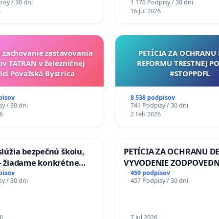
isy / 30 dni
1 176 Podpisy / 30 dni
chrbticu?
6
16 Jul 2026
a zachovanie zastavovania
PETÍCIA ZA OCHRANU 
ov TATRAN v železničnej
REFORMU TRESTNEJ PO
ici Považská Bystrica
#STOPPDFL
pisov
8 538 podpisov
y / 30 dni
741 Podpisy / 30 dni
6
2 Feb 2026
aslúžia bezpečnú školu,
PETÍCIA ZA OCHRANU DE
 - žiadame konkrétne
VYVODENIE ZODPOVEDN
 na zlepšenie situácie v
DLHOROČNÚ NEČINNOSŤ
pisov
459 podpisov
y / 30 dni
457 Podpisy / 30 dni
ZLYHANIE ŠTÁTU
6
7 Jul 2026