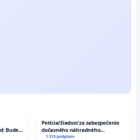
Petícia/žiadosť za zabezpečenie
d: Bude
dočasného náhradného
40 mravnú
premostenia Váhu počas úplnej
1 313 podpisov