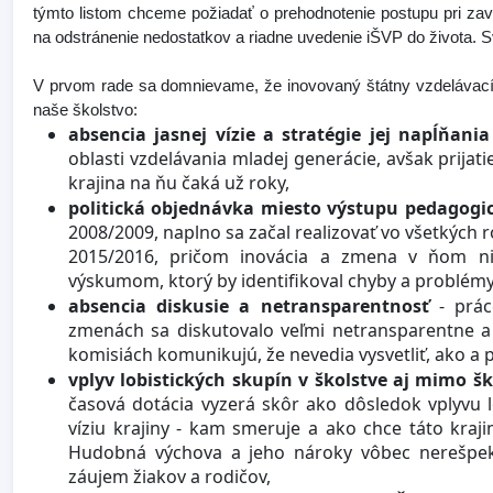
týmto listom chceme požiadať o prehodnotenie postupu pri zavá
na odstránenie nedostatkov a riadne uvedenie iŠVP do života.
V prvom rade sa domnievame, že inovovaný štátny vzdelávací 
naše školstvo:
absencia jasnej vízie a stratégie jej napĺňani
oblasti vzdelávania mladej generácie, avšak prijat
krajina na ňu čaká už roky,
politická objednávka miesto výstupu pedagog
2008/2009, naplno sa začal realizovať vo všetkých 
2015/2016, pričom inovácia a zmena v ňom n
výskumom, ktorý by identifikoval chyby a problémy,
absencia diskusie a netransparentnosť
- práce
zmenách sa diskutovalo veľmi netransparentne a 
komisiách komunikujú, že nevedia vysvetliť, ako a p
vplyv lobistických skupín v školstve aj mimo šk
časová dotácia vyzerá skôr ako dôsledok vplyvu l
víziu krajiny - kam smeruje a ako chce táto kraj
Hudobná výchova a jeho nároky vôbec nerešpekt
záujem žiakov a rodičov,