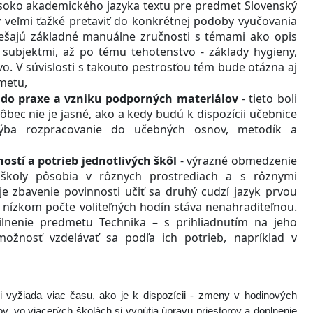
soko akademického jazyka textu pre predmet Slovenský
ov veľmi ťažké pretaviť do konkrétnej podoby vyučovania
ešajú základné manuálne zručnosti s témami ako opis
subjektmi, až po tému tehotenstvo - základy hygieny,
vo. V súvislosti s takouto pestrosťou tém bude otázna aj
metu,
 do praxe a vzniku podporných materiálov
- tieto boli
ôbec nie je jasné, ako a kedy budú k dispozícii učebnice
ba rozpracovanie do učebných osnov, metodík a
stí a potrieb jednotlivých škôl
- výrazné obmedzenie
e školy pôsobia v rôznych prostrediach a s rôznymi
e zbavenie povinnosti učiť sa druhý cudzí jazyk prvou
i nízkom počte voliteľných hodín stáva nenahraditeľnou.
ilnenie predmetu Technika – s prihliadnutím na jeho
žnosť vzdelávať sa podľa ich potrieb, napríklad v
i vyžiada viac času, ako je k dispozícii - zmeny v hodinových
 vo viacerých školách si vynútia úpravu priestorov a doplnenie