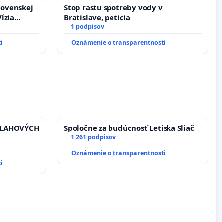
lovenskej
Stop rastu spotreby vody v
ízia
Bratislave, peticia
rbticu?
1 podpisov
i
Oznámenie o transparentnosti
VLAHOVÝCH
Spoločne za budúcnosť Letiska Sliač
1 261 podpisov
TROLOU
Oznámenie o transparentnosti
iadosť na
i
vu
ích