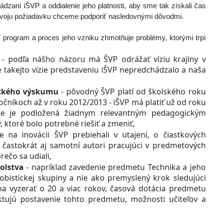
dzaní iŠVP a oddialenie jeho platnosti, aby sme tak získali čas
 Svoju požiadavku chceme podporiť nasledovnými dôvodmi.
program a proces jeho vzniku zhmotňuje problémy, ktorými trpí
a
- podľa nášho názoru má ŠVP odrážať víziu krajiny v
ie takejto vízie predstaveniu iŠVP nepredchádzalo a naša
ického výskumu
- pôvodný ŠVP platí od školského roku
ročníkoch až v roku 2012/2013 - iŠVP má platiť už od roku
ie je podložená žiadnym relevantným pedagogickým
 ktoré bolo potrebné riešiť a zmeniť,
 na inovácii ŠVP prebiehali v utajení, o čiastkových
častokrát aj samotní autori pracujúci v predmetových
rečo sa udiali,
olstva
- napríklad zavedenie predmetu Technika a jeho
obistickej skupiny a nie ako premyslený krok sledujúci
ina vyzerať o 20 a viac rokov, časová dotácia predmetu
ujú postavenie tohto predmetu, možnosti učiteľov a