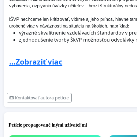
vybavenia, ovplyvnia úväzky učiteľov – hrozí štrukturálny nedos
iŠVP nechceme len kritizovať, vidíme aj jeho prínos, hlavne tam
urobené viac v náväznosti na situáciu na školách, napríklad:
výrazné skvalitnenie vzdelávacích štandardov v pr
zjednodušenie tvorby ŠkVP možnosťou odvolávky n
Domnievame sa, že predložený iŠVP by nemal byť považovaný
...Zobraziť viac
fundovanú a pedagogickým výskumom ako aj sústavne pribúdaj
Táto by sa mala uskutočniť transparentne, pokiaľ možno s vyu
podoba iŠVP reflektovala ešte viac širší konsenzus a odstránila
premyslieť spôsob voľby žiakov ohľadne druhého c
a ako to má urobiť),
Kontaktovať autora petície
odstrániť nevykonateľné ustanovenia (štandard ma
skvalitniť alebo zjednodušiť štandardy niektorých
a literatúra a pod.),
ponechať doterajší počet voliteľných hodín pre ško
Petície propagované inými užívateľmi
vypracovať niekoľko modelov učebných plánov (aj v 
ktoré potrebujú vzor (učebné plány s posilnenou