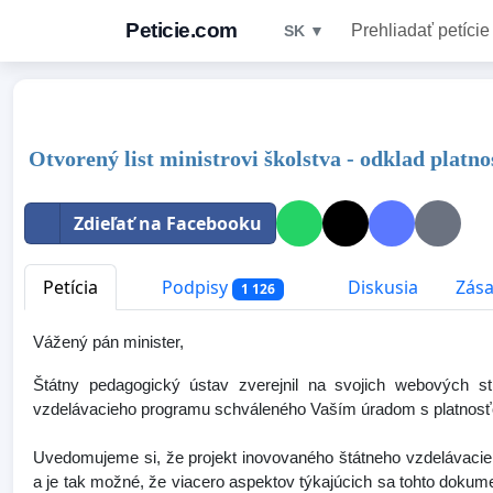
Peticie.com
Prehliadať petície
SK ▼
Otvorený list ministrovi školstva - odklad platno
Zdieľať na Facebooku
Petícia
Podpisy
Diskusia
Zása
1 126
Vážený pán minister,
Štátny pedagogický ústav zverejnil na svojich webových s
vzdelávacieho programu schváleného Vaším úradom s platnosť
Uvedomujeme si, že projekt inovovaného štátneho vzdelávacieh
a je tak možné, že viacero aspektov týkajúcich sa tohto doku