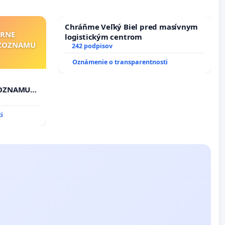
Chráňme Veľký Biel pred masívnym
ÁRNE
logistickým centrom
"ZOZNAMU
242 podpisov
Oznámenie o transparentnosti
ZOZNAMU
i