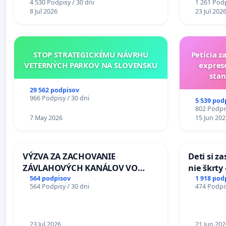
4 530 Podpisy / 30 dni
1 261 Podp
stanici Púchov
8 Jul 2026
23 Jul 202
STOP STRATEGICKÉMU NÁVRHU
Petícia z
VETERNÝCH PARKOV NA SLOVENSKU
expres
stan
29 562 podpisov
966 Podpisy / 30 dni
5 539 pod
802 Podpis
7 May 2026
15 Jun 202
VÝZVA ZA ZACHOVANIE
Deti si z
ZÁVLAHOVÝCH KANÁLOV VO
nie škrty
VÝLUČNOM VLASTNÍCTVE A POD
opatrenia
564 podpisov
1 918 pod
564 Podpisy / 30 dni
474 Podpis
KONTROLOU SLOVENSKEJ
školstve
REPUBLIKY & žiadosť na riešenie
zanedbaného stavu závlahových
a odvodňovacích kanálov na
23 Jul 2026
21 Jun 202