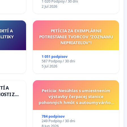
1 020 Podpisy / 30 dni
uzávery Vážskeho mosta v
2 Jul 2026
Komárne
DETÍ A
PETÍCIA ZA EXEMPLÁRNE
LITIKY
POTRESTANIE TVORCOV "ZOZNAMU
NEPRIATEĽOV"!
1 051 podpisov
587 Podpisy / 30 dni
5 Jul 2026
TÍ A
Petícia: Nesúhlas s umiestnením
OSTI ZA
výstavby čerpacej stanice
 A
pohonných hmôt s autoumyvárňou
v lokalite PROMCEN, Chorvátsky
Grob - Čierna Voda
784 podpisov
249 Podpisy / 30 dni
8 Jun 2026