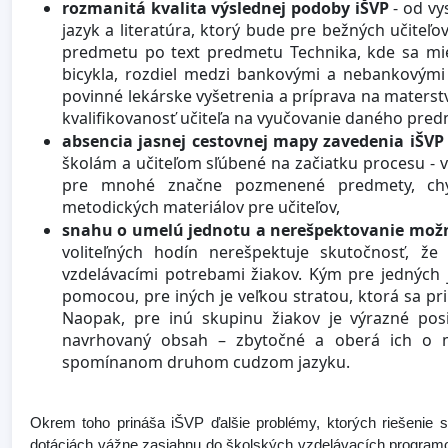
rozmanitá kvalita výslednej podoby iŠVP
- od vy
jazyk a literatúra, ktorý bude pre bežných učiteľ
predmetu po text predmetu Technika, kde sa mi
bicykla, rozdiel medzi bankovými a nebankovými 
povinné lekárske vyšetrenia a príprava na materst
kvalifikovanosť učiteľa na vyučovanie daného pred
absencia jasnej cestovnej mapy zavedenia iŠVP
školám a učiteľom sľúbené na začiatku procesu - v
pre mnohé značne pozmenené predmety, chý
metodických materiálov pre učiteľov,
snahu o umelú jednotu a nerešpektovanie možno
voliteľných hodín nerešpektuje skutočnosť, ž
vzdelávacími potrebami žiakov. Kým pre jedných j
pomocou, pre iných je veľkou stratou, ktorá sa pr
Naopak, pre inú skupinu žiakov je výrazné pos
navrhovaný obsah – zbytočné a oberá ich o mo
spomínanom druhom cudzom jazyku.
Okrem toho prináša iŠVP ďalšie problémy, ktorých riešenie s
dotáciách vážne zasiahnu do školských vzdelávacích programov,