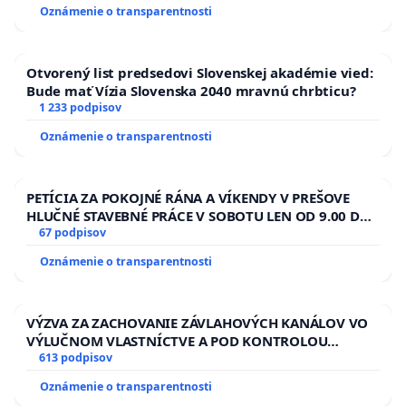
Oznámenie o transparentnosti
Otvorený list predsedovi Slovenskej akadémie vied:
Bude mať Vízia Slovenska 2040 mravnú chrbticu?
1 233 podpisov
Oznámenie o transparentnosti
PETÍCIA ZA POKOJNÉ RÁNA A VÍKENDY V PREŠOVE
HLUČNÉ STAVEBNÉ PRÁCE V SOBOTU LEN OD 9.00 DO
13.00 HOD., CEZ PRACOVNÝ TÝŽDEŇ CIEĽ 8.00 – 18.00
67 podpisov
HOD. A PRAVIDELNÁ KONTROLA STAVBY C-AREA NA
Oznámenie o transparentnosti
ĎUMBIERSKEJ/MAGU
VÝZVA ZA ZACHOVANIE ZÁVLAHOVÝCH KANÁLOV VO
VÝLUČNOM VLASTNÍCTVE A POD KONTROLOU
SLOVENSKEJ REPUBLIKY & žiadosť na riešenie
613 podpisov
zanedbaného stavu závlahových a odvodňovacích
Oznámenie o transparentnosti
kanálov na Slovensku