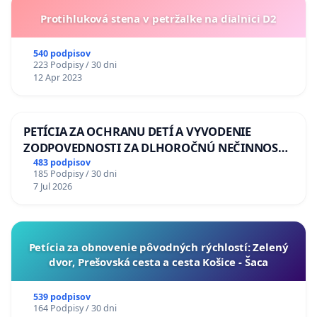
Protihluková stena v petržalke na dialnici D2
540 podpisov
223 Podpisy / 30 dni
12 Apr 2023
PETÍCIA ZA OCHRANU DETÍ A VYVODENIE
ZODPOVEDNOSTI ZA DLHOROČNÚ NEČINNOSŤ
A ZLYHANIE ŠTÁTU
483 podpisov
185 Podpisy / 30 dni
7 Jul 2026
​Petícia za obnovenie pôvodných rýchlostí: Zelený
dvor, Prešovská cesta a cesta Košice - Šaca
539 podpisov
164 Podpisy / 30 dni