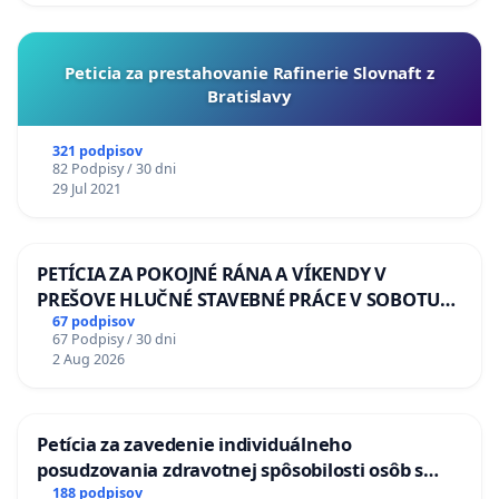
Peticia za prestahovanie Rafinerie Slovnaft z
Bratislavy
321 podpisov
82 Podpisy / 30 dni
29 Jul 2021
PETÍCIA ZA POKOJNÉ RÁNA A VÍKENDY V
PREŠOVE HLUČNÉ STAVEBNÉ PRÁCE V SOBOTU
LEN OD 9.00 DO 13.00 HOD., CEZ PRACOVNÝ
67 podpisov
67 Podpisy / 30 dni
TÝŽDEŇ CIEĽ 8.00 – 18.00 HOD. A PRAVIDELNÁ
2 Aug 2026
KONTROLA STAVBY C-AREA NA
ĎUMBIERSKEJ/MAGU
Petícia za zavedenie individuálneho
posudzovania zdravotnej spôsobilosti osôb s
diabetom 1. a 2. typu pri prijímaní do
188 podpisov