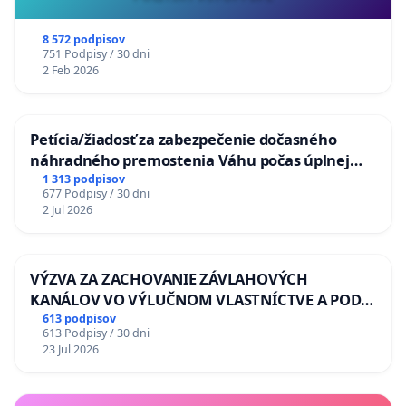
8 572 podpisov
751 Podpisy / 30 dni
2 Feb 2026
Petícia/žiadosť za zabezpečenie dočasného
náhradného premostenia Váhu počas úplnej
uzávery Vážskeho mosta v Komárne
1 313 podpisov
677 Podpisy / 30 dni
2 Jul 2026
VÝZVA ZA ZACHOVANIE ZÁVLAHOVÝCH
KANÁLOV VO VÝLUČNOM VLASTNÍCTVE A POD
KONTROLOU SLOVENSKEJ REPUBLIKY & žiadosť
613 podpisov
613 Podpisy / 30 dni
na riešenie zanedbaného stavu závlahových a
23 Jul 2026
odvodňovacích kanálov na Slovensku