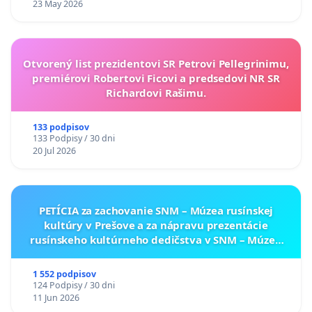
23 May 2026
Otvorený list prezidentovi SR Petrovi Pellegrinimu,
premiérovi Robertovi Ficovi a predsedovi NR SR
Richardovi Rašimu.
133 podpisov
133 Podpisy / 30 dni
20 Jul 2026
PETÍCIA za zachovanie SNM – Múzea rusínskej
kultúry v Prešove a za nápravu prezentácie
rusínskeho kultúrneho dedičstva v SNM – Múzeu
ukrajinskej kultúry vo Svidníku
1 552 podpisov
124 Podpisy / 30 dni
11 Jun 2026