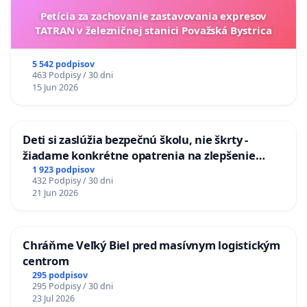
Petícia za zachovanie zastavovania expresov
TATRAN v železničnej stanici Považská Bystrica
5 542 podpisov
463 Podpisy / 30 dni
15 Jun 2026
Deti si zaslúžia bezpečnú školu, nie škrty -
žiadame konkrétne opatrenia na zlepšenie
situácie v školstve
1 923 podpisov
432 Podpisy / 30 dni
21 Jun 2026
Chráňme Veľký Biel pred masívnym logistickým
centrom
295 podpisov
295 Podpisy / 30 dni
23 Jul 2026