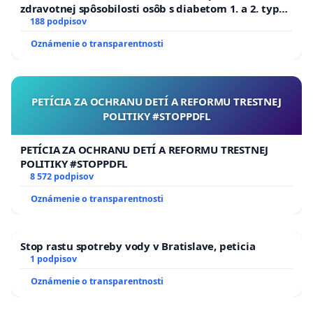
zdravotnej spôsobilosti osôb s diabetom 1. a 2. typu
pri prijímaní do Policajného zboru SR
188 podpisov
Oznámenie o transparentnosti
PETÍCIA ZA OCHRANU DETÍ A REFORMU TRESTNEJ
POLITIKY #STOPPDFL
PETÍCIA ZA OCHRANU DETÍ A REFORMU TRESTNEJ
POLITIKY #STOPPDFL
8 572 podpisov
Oznámenie o transparentnosti
Stop rastu spotreby vody v Bratislave, peticia
1 podpisov
Oznámenie o transparentnosti