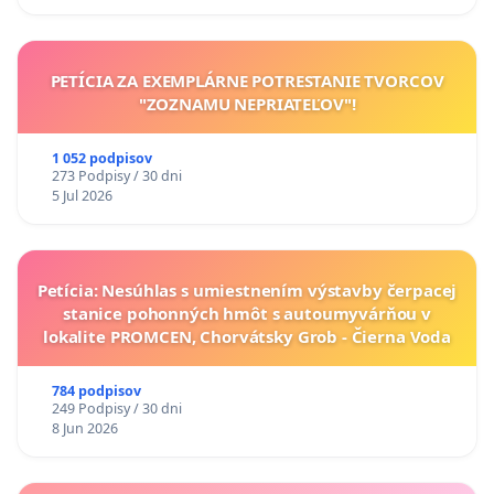
PETÍCIA ZA EXEMPLÁRNE POTRESTANIE TVORCOV
"ZOZNAMU NEPRIATEĽOV"!
1 052 podpisov
273 Podpisy / 30 dni
5 Jul 2026
Petícia: Nesúhlas s umiestnením výstavby čerpacej
stanice pohonných hmôt s autoumyvárňou v
lokalite PROMCEN, Chorvátsky Grob - Čierna Voda
784 podpisov
249 Podpisy / 30 dni
8 Jun 2026