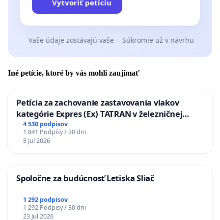
Vytvoriť petíciu
Vaše údaje zostávajú vaše
Súkromie už v návrhu
Iné petície, ktoré by vás mohli zaujímať
Petícia za zachovanie zastavovania vlakov
kategórie Expres (Ex) TATRAN v železničnej
stanici Púchov
4 530 podpisov
1 841 Podpisy / 30 dni
8 Jul 2026
Spoločne za budúcnosť Letiska Sliač
1 292 podpisov
1 292 Podpisy / 30 dni
23 Jul 2026