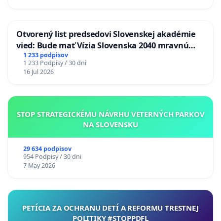
Otvorený list predsedovi Slovenskej akadémie
vied: Bude mať Vízia Slovenska 2040 mravnú
chrbticu?
1 233 podpisov
1 233 Podpisy / 30 dni
16 Jul 2026
STOP STRATEGICKÉMU NÁVRHU VETERNÝCH PARKOV
NA SLOVENSKU
29 634 podpisov
954 Podpisy / 30 dni
7 May 2026
PETÍCIA ZA OCHRANU DETÍ A REFORMU TRESTNEJ
POLITIKY #STOPPDFL