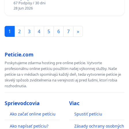
67 Podpisy / 30 dni
Policajného zboru SR
28 Jun 2026
1
2
3
4
5
6
7
»
Peticie.com
Poskytujeme zdarma hosting pre online petície. Vytvorte
profesionálnu online petíciu použítím našej výkonnej služby. Naše
petície sa v médiach spomínajú každý deň, teda vytvorenie petície je
skvelý spôsob zviditelnenia na verejnosti aj pred ľudmi, ktorí robia
rozhodnutia.
Sprievodcovia
Viac
Ako začať online petíciu
Spustiť petíciu
Ako napísať petíciu?
Zásady ochrany osobných