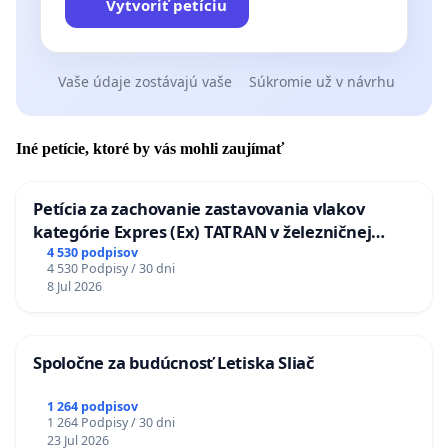
Vytvoriť petíciu
Vaše údaje zostávajú vaše
Súkromie už v návrhu
Iné petície, ktoré by vás mohli zaujímať
Petícia za zachovanie zastavovania vlakov
kategórie Expres (Ex) TATRAN v železničnej
stanici Púchov
4 530 podpisov
4 530 Podpisy / 30 dni
8 Jul 2026
Spoločne za budúcnosť Letiska Sliač
1 264 podpisov
1 264 Podpisy / 30 dni
23 Jul 2026