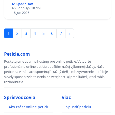
616 podpisov
65 Podpisy / 30 dni
18 Jun 2026
1
2
3
4
5
6
7
»
Peticie.com
Poskytujeme zdarma hosting pre online petície. Vytvorte
profesionálnu online petíciu použítím našej výkonnej služby. Naše
petície sa v médiach spomínajú každý deň, teda vytvorenie petície je
skvelý spôsob zviditelnenia na verejnosti aj pred ľudmi, ktorí robia
rozhodnutia.
Sprievodcovia
Viac
Ako začať online petíciu
Spustiť petíciu