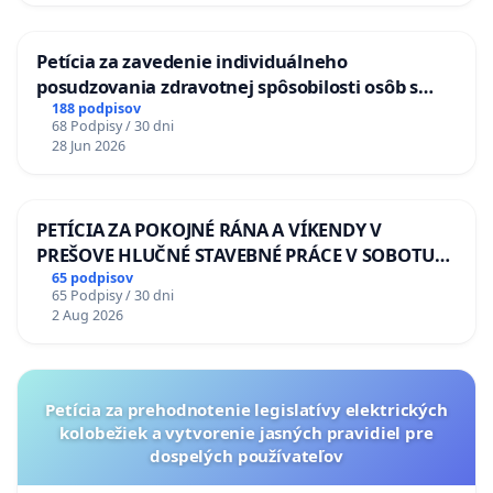
Petícia za zavedenie individuálneho
posudzovania zdravotnej spôsobilosti osôb s
diabetom 1. a 2. typu pri prijímaní do
188 podpisov
68 Podpisy / 30 dni
Policajného zboru SR
28 Jun 2026
PETÍCIA ZA POKOJNÉ RÁNA A VÍKENDY V
PREŠOVE HLUČNÉ STAVEBNÉ PRÁCE V SOBOTU
LEN OD 9.00 DO 13.00 HOD., CEZ PRACOVNÝ
65 podpisov
65 Podpisy / 30 dni
TÝŽDEŇ CIEĽ 8.00 – 18.00 HOD. A PRAVIDELNÁ
2 Aug 2026
KONTROLA STAVBY C-AREA NA
ĎUMBIERSKEJ/MAGU
Petícia za prehodnotenie legislatívy elektrických
kolobežiek a vytvorenie jasných pravidiel pre
dospelých používateľov