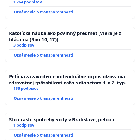
1 264 podpisov
Oznámenie o transparentnosti
Katolícka náuka ako povinný predmet [Viera je z
hlásania (Rim 10, 17)]
3 podpisov
Oznámenie o transparentnosti
Petícia za zavedenie individuálneho posudzovania
zdravotnej spôsobilosti osôb s diabetom 1. a 2. typu
pri prijímaní do Policajného zboru SR
188 podpisov
Oznámenie o transparentnosti
Stop rastu spotreby vody v Bratislave, peticia
1 podpisov
Oznámenie o transparentnosti