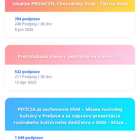
lokalite PROMCEN, Chorvátsky Grob - Čierna Voda
784 podpisov
249 Podpisy / 30 dni
8 Jun 2026
Protihluková stena v petržalke na dialnici D2
532 podpisov
217 Podpisy / 30 dni
12 Apr 2023
PETÍCIA za zachovanie SNM – Múzea rusínskej
kultúry v Prešove a za nápravu prezentácie
rusínskeho kultúrneho dedičstva v SNM – Múzeu
ukrajinskej kultúry vo Svidníku
1 549 podpisov