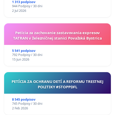
uzávery Vážskeho mosta v Komárne
1 313 podpisov
944 Podpisy / 30 dni
2 Jul 2026
Petícia za zachovanie zastavovania expresov
TATRAN v železničnej stanici Považská Bystrica
5 541 podpisov
792 Podpisy / 30 dni
15 Jun 2026
PETÍCIA ZA OCHRANU DETÍ A REFORMU TRESTNEJ
POLITIKY #STOPPDFL
8 545 podpisov
745 Podpisy / 30 dni
2 Feb 2026