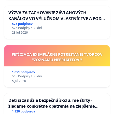
VÝZVA ZA ZACHOVANIE ZÁVLAHOVÝCH
KANÁLOV VO VÝLUČNOM VLASTNÍCTVE A POD
KONTROLOU SLOVENSKEJ REPUBLIKY & žiadosť
575 podpisov
575 Podpisy / 30 dni
na riešenie zanedbaného stavu závlahových a
23 Jul 2026
odvodňovacích kanálov na Slovensku
PETÍCIA ZA EXEMPLÁRNE POTRESTANIE TVORCOV
"ZOZNAMU NEPRIATEĽOV"!
1 051 podpisov
548 Podpisy / 30 dni
5 Jul 2026
Deti si zaslúžia bezpečnú školu, nie škrty -
žiadame konkrétne opatrenia na zlepšenie
situácie v školstve
1 920 podpisov