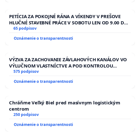
PETÍCIA ZA POKOJNÉ RÁNA A VÍKENDY V PREŠOVE
HLUČNÉ STAVEBNÉ PRÁCE V SOBOTU LEN OD 9.00 DO
13.00 HOD., CEZ PRACOVNÝ TÝŽDEŇ CIEĽ 8.00 – 18.00
65 podpisov
HOD. A PRAVIDELNÁ KONTROLA STAVBY C-AREA NA
Oznámenie o transparentnosti
ĎUMBIERSKEJ/MAGU
VÝZVA ZA ZACHOVANIE ZÁVLAHOVÝCH KANÁLOV VO
VÝLUČNOM VLASTNÍCTVE A POD KONTROLOU
SLOVENSKEJ REPUBLIKY & žiadosť na riešenie
575 podpisov
zanedbaného stavu závlahových a odvodňovacích
Oznámenie o transparentnosti
kanálov na Slovensku
Chráňme Veľký Biel pred masívnym logistickým
centrom
250 podpisov
Oznámenie o transparentnosti