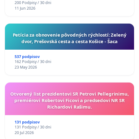
200 Podpisy / 30 dni
11 Jun 2026
​Petícia za obnovenie pôvodných rýchlostí: Zelený
dvor, Prešovská cesta a cesta Košice - Šaca
537 podpisov
162 Podpisy / 30 dni
23 May 2026
Otvorený list prezidentovi SR Petrovi Pellegrinimu,
premiérovi Robertovi Ficovi a predsedovi NR SR
Richardovi Rašimu.
131 podpisov
131 Podpisy / 30 dni
20 Jul 2026