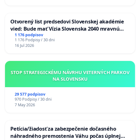
Otvorený list predsedovi Slovenskej akadémie
vied: Bude mať Vízia Slovenska 2040 mravnú
chrbticu?
1 176 podpisov
1 176 Podpisy / 30 dni
16 Jul 2026
STOP STRATEGICKÉMU NÁVRHU VETERNÝCH PARKOV
NA SLOVENSKU
29 577 podpisov
970 Podpisy / 30 dni
7 May 2026
Petícia/žiadosť za zabezpečenie dočasného
náhradného premostenia Váhu počas úplnej