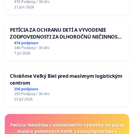
470 Podpisy / 30 dni
21 Jun 2026
PETÍCIA ZA OCHRANU DETÍ A VYVODENIE
ZODPOVEDNOSTI ZA DLHOROČNÚ NEČINNOSŤ
A ZLYHANIE ŠTÁTU
474 podpisov
346 Podpisy / 30 dni
7 Jul 2026
Chráňme Veľký Biel pred masívnym logistickým
centrom
250 podpisov
250 Podpisy / 30 dni
23 Jul 2026
Petícia: Nesúhlas s umiestnením výstavby čerpacej
stanice pohonných hmôt s autoumyvárňou v