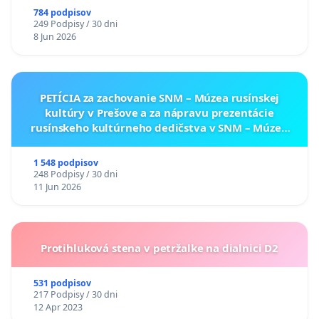
784 podpisov
249 Podpisy / 30 dni
8 Jun 2026
PETÍCIA za zachovanie SNM – Múzea rusínskej
kultúry v Prešove a za nápravu prezentácie
rusínskeho kultúrneho dedičstva v SNM – Múzeu
ukrajinskej kultúry vo Svidníku
1 548 podpisov
248 Podpisy / 30 dni
11 Jun 2026
Protihluková stena v petržalke na dialnici D2
531 podpisov
217 Podpisy / 30 dni
12 Apr 2023