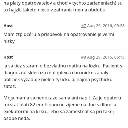
na platy opatrovatelov a chod v tychto zariadeniach) su
to hajzli, taketo nieco v zahranici nema obdobu
Hosť
#7
Aug 29, 2016, 05:28
Mam ztp dcéru a príspevok na opatrovanie je veľmi
nizky
Hosť
#8
Aug 29, 2016, 06:15
Ja sa tiez staram o bezvladnu matku na lôzku. Pacient s
diagnozou skleroza multiplex a chronicke zapaly
obliciek vyzaduje nielen fyzicku aj najma psychicku
zataz.
Moja mama sa nedokaze sama ani napit. Za je opateru
mi stat plati 82 eur. Financne zijeme na dne s dlhmi a
exekutormi na krku...lebo sa zamestnat sa pri takej
osobe neda.