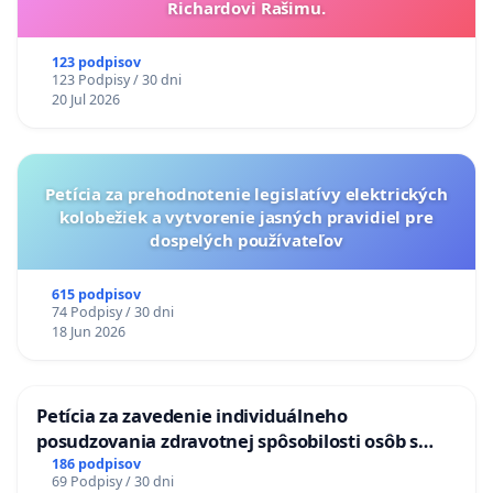
Richardovi Rašimu.
123 podpisov
123 Podpisy / 30 dni
20 Jul 2026
Petícia za prehodnotenie legislatívy elektrických
kolobežiek a vytvorenie jasných pravidiel pre
dospelých používateľov
615 podpisov
74 Podpisy / 30 dni
18 Jun 2026
Petícia za zavedenie individuálneho
posudzovania zdravotnej spôsobilosti osôb s
diabetom 1. a 2. typu pri prijímaní do
186 podpisov
69 Podpisy / 30 dni
Policajného zboru SR