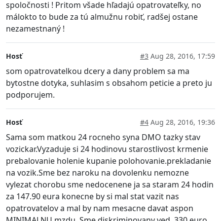
spoločnosti ! Pritom všade hľadajú opatrovateľky, no
málokto to bude za tú almužnu robiť, radšej ostane
nezamestnaný !
Hosť
#3
Aug 28, 2016, 17:59
som opatrovatelkou dcery a dany problem sa ma
bytostne dotyka, suhlasim s obsahom peticie a preto ju
podporujem.
Hosť
#4
Aug 28, 2016, 19:36
Sama som matkou 24 rocneho syna DMO tazky stav
vozickar.Vyzaduje si 24 hodinovu starostlivost krmenie
prebalovanie holenie kupanie polohovanie.prekladanie
na vozik.Sme bez naroku na dovolenku nemozne
vylezat chorobu sme nedocenene ja sa staram 24 hodin
za 147.90 eura konecne by si mal stat vazit nas
opatrovatelov a mal by nam mesacne davat aspon
MINIMALNU mzdu. Sme diskriminovany ved. 330 euro