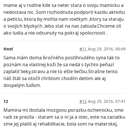
mame aj v rodine kde sa neter stara o svoju mamicku a
nedostava nic .Som rozhodnuta podporit kazdu aktivitu
a peticiu, ktora by mohla nam vsetkym ,ktory sa staraju
o svojich blyzkych ,lebo stat na nas zabuda.Chceme zit
ako ludia a nie odsunuty na pokraj spolocnosti .
Hosť
#11
Aug 29, 2016, 06:49
Sama mám doma 6ročného postihnutého syna tak to
poznám na vlastnej koži že sa nedá s tychto peňazí
zaplatiť lieky,stravu a nie to ešte liečbu.Strašne tento
náš štát sa otočil chrbtom chodím deťom ale aj
dospelým ľuďom.
12
#12
Aug 29, 2016, 07:41
Mamina mi dostala mozgovu porazku-ischemicku, sme
radi ze prezila - staram sa o ni ja a otec, este na zaciatku
sme jej platili aj rehabilitacie, bola som na materskej,