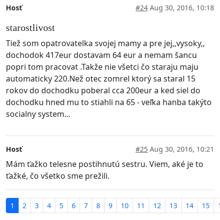
Hosť
#24
Aug 30, 2016, 10:18
starostlivost
Tiež som opatrovatelka svojej mamy a pre jej,,vysoky,,
dochodok 417eur dostavam 64 eur a nemam šancu
popri tom pracovat .Takže nie všetci čo staraju maju
automaticky 220.Než otec zomrel ktorý sa staral 15
rokov do dochodku poberal cca 200eur a ked siel do
dochodku hned mu to stiahli na 65 - veľka hanba takýto
socialny system...
Hosť
#25
Aug 30, 2016, 10:21
Mám ťažko telesne postihnutú sestru. Viem, aké je to
ťažké, čo všetko sme prežili.
1
2
3
4
5
6
7
8
9
10
11
12
13
14
15