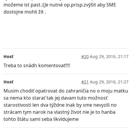
možeme ist past.:(Je nutné op.prisp.zvýšit aby SME
dostojne mohli žít .
Hosť
#20
Aug 29, 2016, 21:17
Treba to snáďn komentovať!!!!
Hosť
#21
Aug 29, 2016, 21:27
Musim chodiť opatrovat do zahraničia no o moju matku
sa nema kto starať tak jej davam tuto možnosť
starostivosti len dva týždne inak by sme nevyzili no
strácam tym narok na vlastný život nie je to hanba
tohto štátu sami seba likvidujeme