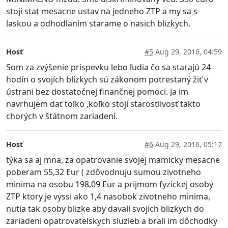
stoji stat mesacne ustav na jedneho ZTP a my sa s
laskou a odhodlanim starame o nasich blizkych.
Hosť
#5
Aug 29, 2016, 04:59
Som za zvýšenie príspevku lebo ľudia čo sa starajú 24
hodín o svojích blízkych sú zákonom potrestaný žiť v
ústrani bez dostatočnej finančnej pomoci. Ja im
navrhujem dať toľko ,koľko stojí starostlivosť takto
chorých v štátnom zariadení.
Hosť
#6
Aug 29, 2016, 05:17
týka sa aj mna, za opatrovanie svojej mamicky mesacne
poberam 55,32 Eur ( zdôvodnuju sumou zivotneho
minima na osobu 198,09 Eur a prijmom fyzickej osoby
ZTP ktory je vyssi ako 1,4 nasobok zivotneho minima,
nutia tak osoby blizke aby davali svojich blizkych do
zariadeni opatrovatelskych sluzieb a brali im dôchodky