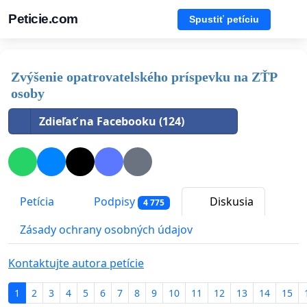
Peticie.com
Spustiť petíciu
Zvýšenie opatrovatelského príspevku na ZŤP
osoby
Zdieľať na Facebooku (124)
Petícia
Podpisy
Diskusia
4 775
Zásady ochrany osobných údajov
Kontaktujte autora petície
1
2
3
4
5
6
7
8
9
10
11
12
13
14
15