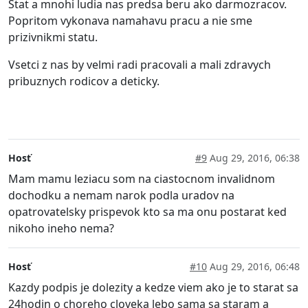
Stat a mnohi ludia nas predsa beru ako darmozracov.
Popritom vykonava namahavu pracu a nie sme
prizivnikmi statu.
Vsetci z nas by velmi radi pracovali a mali zdravych
pribuznych rodicov a deticky.
Hosť
#9
Aug 29, 2016, 06:38
Mam mamu leziacu som na ciastocnom invalidnom
dochodku a nemam narok podla uradov na
opatrovatelsky prispevok kto sa ma onu postarat ked
nikoho ineho nema?
Hosť
#10
Aug 29, 2016, 06:48
Kazdy podpis je dolezity a kedze viem ako je to starat sa
24hodin o choreho cloveka lebo sama sa staram a