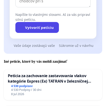
Napíšte to vlastnými slovami. AI za vás pripraví
silnú petíciu.
Vytvoriť petíciu
Vaše údaje zostávajú vaše
Súkromie už v návrhu
Iné petície, ktoré by vás mohli zaujímať
Petícia za zachovanie zastavovania vlakov
kategórie Expres (Ex) TATRAN v železničnej
stanici Púchov
4 530 podpisov
4 530 Podpisy / 30 dni
8 Jul 2026