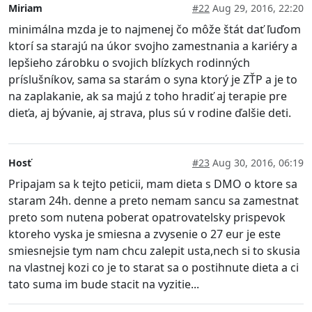
Miriam
#22
Aug 29, 2016, 22:20
minimálna mzda je to najmenej čo môže štát dať ľuďom
ktorí sa starajú na úkor svojho zamestnania a kariéry a
lepšieho zárobku o svojich blízkych rodinných
príslušníkov, sama sa starám o syna ktorý je ZŤP a je to
na zaplakanie, ak sa majú z toho hradiť aj terapie pre
dieťa, aj bývanie, aj strava, plus sú v rodine ďalšie deti.
Hosť
#23
Aug 30, 2016, 06:19
Pripajam sa k tejto peticii, mam dieta s DMO o ktore sa
staram 24h. denne a preto nemam sancu sa zamestnat
preto som nutena poberat opatrovatelsky prispevok
ktoreho vyska je smiesna a zvysenie o 27 eur je este
smiesnejsie tym nam chcu zalepit usta,nech si to skusia
na vlastnej kozi co je to starat sa o postihnute dieta a ci
tato suma im bude stacit na vyzitie...