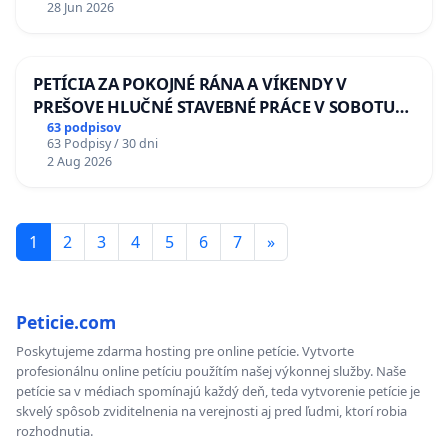
28 Jun 2026
PETÍCIA ZA POKOJNÉ RÁNA A VÍKENDY V
PREŠOVE HLUČNÉ STAVEBNÉ PRÁCE V SOBOTU
LEN OD 9.00 DO 13.00 HOD., CEZ PRACOVNÝ
63 podpisov
63 Podpisy / 30 dni
TÝŽDEŇ CIEĽ 8.00 – 18.00 HOD. A PRAVIDELNÁ
2 Aug 2026
KONTROLA STAVBY C-AREA NA
ĎUMBIERSKEJ/MAGU
1
2
3
4
5
6
7
»
Peticie.com
Poskytujeme zdarma hosting pre online petície. Vytvorte
profesionálnu online petíciu použítím našej výkonnej služby. Naše
petície sa v médiach spomínajú každý deň, teda vytvorenie petície je
skvelý spôsob zviditelnenia na verejnosti aj pred ľudmi, ktorí robia
rozhodnutia.