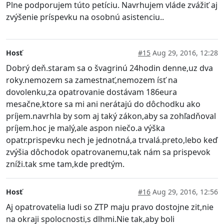
Plne podporujem túto petíciu. Navrhujem vláde zvážiť aj
zvýšenie príspevku na osobnú asistenciu..
Hosť
#15
Aug 29, 2016, 12:28
Dobrý deň.staram sa o švagrinú 24hodin denne,uz dva
roky.nemozem sa zamestnať,nemozem ísť na
dovolenku,za opatrovanie dostávam 186eura
mesačne,ktore sa mi ani nerátajú do dôchodku ako
príjem.navrhla by som aj taký zákon,aby sa zohľadňoval
príjem.hoc je malý,ale aspon niečo.a výška
opatr.prispevku nech je jednotná,a trvalá.preto,lebo keď
zvýšia dôchodok opatrovanemu,tak nám sa prispevok
zníži.tak sme tam,kde predtým.
Hosť
#16
Aug 29, 2016, 12:56
Aj opatrovatelia ludi so ZTP maju pravo dostojne zit,nie
na okraji spolocnosti,s dlhmi.Nie tak,aby boli