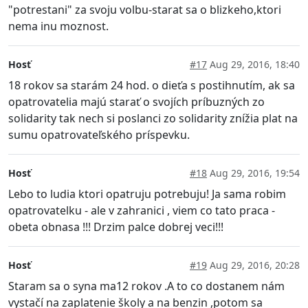
"potrestani" za svoju volbu-starat sa o blizkeho,ktori
nema inu moznost.
Hosť
#17
Aug 29, 2016, 18:40
18 rokov sa starám 24 hod. o dieťa s postihnutím, ak sa
opatrovatelia majú starať o svojích príbuzných zo
solidarity tak nech si poslanci zo solidarity znížia plat na
sumu opatrovateľského príspevku.
Hosť
#18
Aug 29, 2016, 19:54
Lebo to ludia ktori opatruju potrebuju! Ja sama robim
opatrovatelku - ale v zahranici , viem co tato praca -
obeta obnasa !!! Drzim palce dobrej veci!!!
Hosť
#19
Aug 29, 2016, 20:28
Staram sa o syna ma12 rokov .A to co dostanem nám
vystačí na zaplatenie školy a na benzin ,potom sa