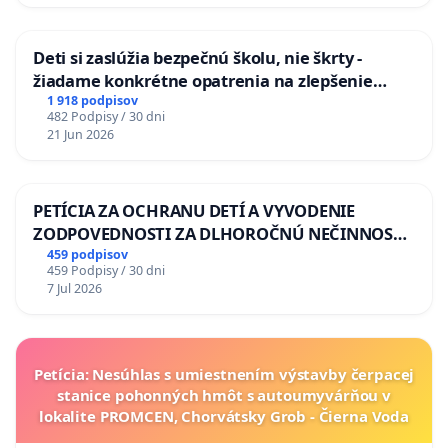
Deti si zaslúžia bezpečnú školu, nie škrty -
žiadame konkrétne opatrenia na zlepšenie
situácie v školstve
1 918 podpisov
482 Podpisy / 30 dni
21 Jun 2026
PETÍCIA ZA OCHRANU DETÍ A VYVODENIE
ZODPOVEDNOSTI ZA DLHOROČNÚ NEČINNOSŤ
A ZLYHANIE ŠTÁTU
459 podpisov
459 Podpisy / 30 dni
7 Jul 2026
Petícia: Nesúhlas s umiestnením výstavby čerpacej
stanice pohonných hmôt s autoumyvárňou v
lokalite PROMCEN, Chorvátsky Grob - Čierna Voda