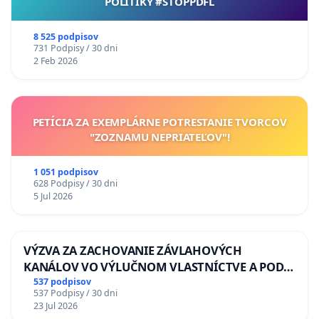
POLITIKY #STOPPDFL
8 525 podpisov
731 Podpisy / 30 dni
2 Feb 2026
PETÍCIA ZA EXEMPLÁRNE POTRESTANIE TVORCOV
"ZOZNAMU NEPRIATEĽOV"!
1 051 podpisov
628 Podpisy / 30 dni
5 Jul 2026
VÝZVA ZA ZACHOVANIE ZÁVLAHOVÝCH
KANÁLOV VO VÝLUČNOM VLASTNÍCTVE A POD
KONTROLOU SLOVENSKEJ REPUBLIKY & žiadosť
537 podpisov
537 Podpisy / 30 dni
na riešenie zanedbaného stavu závlahových a
23 Jul 2026
odvodňovacích kanálov na Slovensku