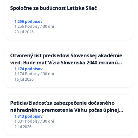
Spoločne za budúcnosť Letiska Sliač
1 256 podpisov
1 256 Podpisy / 30 dni
23 Jul 2026
Otvorený list predsedovi Slovenskej akadémie
vied: Bude mať Vízia Slovenska 2040 mravnú
chrbticu?
1 174 podpisov
1 174 Podpisy / 30 dni
16 Jul 2026
Petícia/žiadosť za zabezpečenie dočasného
náhradného premostenia Váhu počas úplnej
uzávery Vážskeho mosta v Komárne
1 313 podpisov
1 031 Podpisy / 30 dni
2 Jul 2026