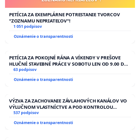
PETÍCIA ZA EXEMPLÁRNE POTRESTANIE TVORCOV
"ZOZNAMU NEPRIATEĽOV"!
1 051 podpisov
Oznámenie o transparentnosti
PETÍCIA ZA POKOJNÉ RÁNA A VÍKENDY V PREŠOVE
HLUČNÉ STAVEBNÉ PRÁCE V SOBOTU LEN OD 9.00 DO
13.00 HOD., CEZ PRACOVNÝ TÝŽDEŇ CIEĽ 8.00 – 18.00
63 podpisov
HOD. A PRAVIDELNÁ KONTROLA STAVBY C-AREA NA
Oznámenie o transparentnosti
ĎUMBIERSKEJ/MAGU
VÝZVA ZA ZACHOVANIE ZÁVLAHOVÝCH KANÁLOV VO
VÝLUČNOM VLASTNÍCTVE A POD KONTROLOU
SLOVENSKEJ REPUBLIKY & žiadosť na riešenie
537 podpisov
zanedbaného stavu závlahových a odvodňovacích
Oznámenie o transparentnosti
kanálov na Slovensku