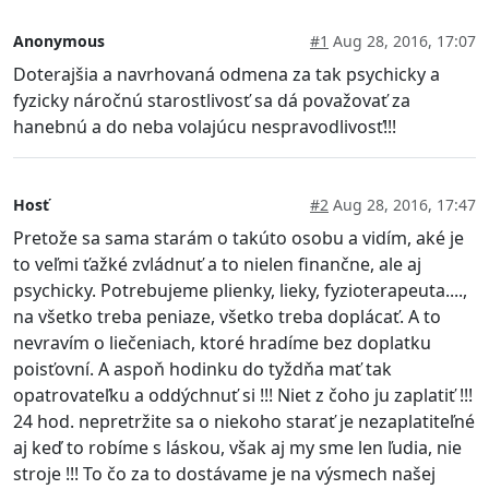
Anonymous
#1
Aug 28, 2016, 17:07
Doterajšia a navrhovaná odmena za tak psychicky a
fyzicky náročnú starostlivosť sa dá považovať za
hanebnú a do neba volajúcu nespravodlivosť!!!
Hosť
#2
Aug 28, 2016, 17:47
Pretože sa sama starám o takúto osobu a vidím, aké je
to veľmi ťažké zvládnuť a to nielen finančne, ale aj
psychicky. Potrebujeme plienky, lieky, fyzioterapeuta....,
na všetko treba peniaze, všetko treba doplácať. A to
nevravím o liečeniach, ktoré hradíme bez doplatku
poisťovní. A aspoň hodinku do tyždňa mať tak
opatrovateľku a oddýchnuť si !!! Niet z čoho ju zaplatiť !!!
24 hod. nepretržite sa o niekoho starať je nezaplatiteľné
aj keď to robíme s láskou, však aj my sme len ľudia, nie
stroje !!! To čo za to dostávame je na výsmech našej