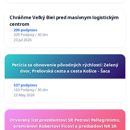
Chráňme Veľký Biel pred masívnym logistickým
centrom
209 podpisov
209 Podpisy / 30 dni
23 Jul 2026
​Petícia za obnovenie pôvodných rýchlostí: Zelený
dvor, Prešovská cesta a cesta Košice - Šaca
537 podpisov
163 Podpisy / 30 dni
23 May 2026
Otvorený list prezidentovi SR Petrovi Pellegrinimu,
premiérovi Robertovi Ficovi a predsedovi NR SR