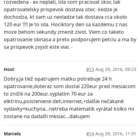
rozvedena - ex neplati, isla som pracovat skor, tak
opatrovatelsky prispevok dostava otec- kedze je
dochodza, kt sam uz nevladze tak dostava cca okolo
120 eur !!!! Je to sila. Hociktory den sa kazdemu z nas
moze behom sekundy zmenit zivot. Viem co taketo
opatrovanie obnasa a preto podporujem petciu a ma by
sa prispevok zvysit este viac -
Hosť
#13
Aug 29, 2016, 09:23
Dobry,ja tiež opatrujem matku potrebuje 24 h
opatrovanie,doteraz som dostal 220eur pred mesiacom
to znižili na 200eur..vyplatim 70-eur za
elktrinu,poisteniene deti,internet,+dalšie nečakané
vydavky+kuchyna...netreba matematik vyrátat kolko mi
zostane na dadalši mesiac...dakujem
Marcela
#14
Aug 29, 2016, 11:31