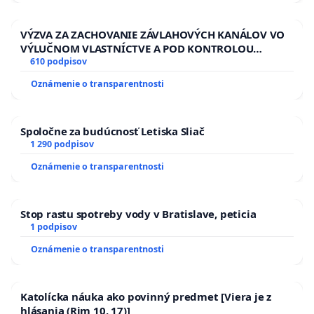
VÝZVA ZA ZACHOVANIE ZÁVLAHOVÝCH KANÁLOV VO
VÝLUČNOM VLASTNÍCTVE A POD KONTROLOU
SLOVENSKEJ REPUBLIKY & žiadosť na riešenie
610 podpisov
zanedbaného stavu závlahových a odvodňovacích
Oznámenie o transparentnosti
kanálov na Slovensku
Spoločne za budúcnosť Letiska Sliač
1 290 podpisov
Oznámenie o transparentnosti
Stop rastu spotreby vody v Bratislave, peticia
1 podpisov
Oznámenie o transparentnosti
Katolícka náuka ako povinný predmet [Viera je z
hlásania (Rim 10, 17)]