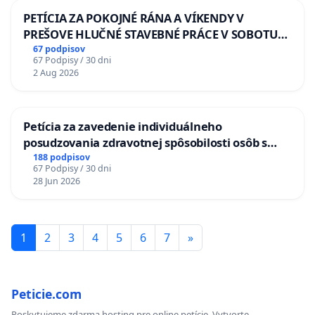
PETÍCIA ZA POKOJNÉ RÁNA A VÍKENDY V
PREŠOVE HLUČNÉ STAVEBNÉ PRÁCE V SOBOTU
LEN OD 9.00 DO 13.00 HOD., CEZ PRACOVNÝ
67 podpisov
67 Podpisy / 30 dni
TÝŽDEŇ CIEĽ 8.00 – 18.00 HOD. A PRAVIDELNÁ
2 Aug 2026
KONTROLA STAVBY C-AREA NA
ĎUMBIERSKEJ/MAGU
Petícia za zavedenie individuálneho
posudzovania zdravotnej spôsobilosti osôb s
diabetom 1. a 2. typu pri prijímaní do
188 podpisov
67 Podpisy / 30 dni
Policajného zboru SR
28 Jun 2026
1
2
3
4
5
6
7
»
Peticie.com
Poskytujeme zdarma hosting pre online petície. Vytvorte