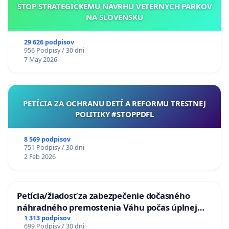
STOP STRATEGICKÉMU NÁVRHU VETERNÝCH PARKOV
NA SLOVENSKU
29 626 podpisov
956 Podpisy / 30 dni
7 May 2026
PETÍCIA ZA OCHRANU DETÍ A REFORMU TRESTNEJ
POLITIKY #STOPPDFL
8 569 podpisov
751 Podpisy / 30 dni
2 Feb 2026
Petícia/žiadosť za zabezpečenie dočasného
náhradného premostenia Váhu počas úplnej
uzávery Vážskeho mosta v Komárne
1 313 podpisov
699 Podpisy / 30 dni