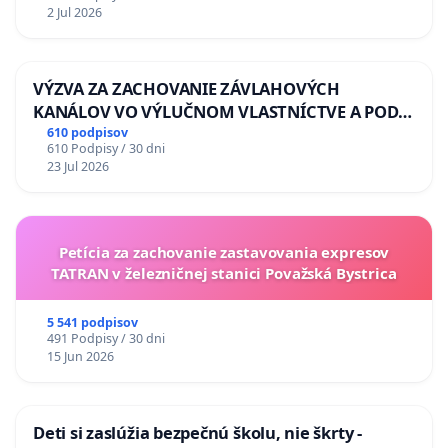
2 Jul 2026
VÝZVA ZA ZACHOVANIE ZÁVLAHOVÝCH
KANÁLOV VO VÝLUČNOM VLASTNÍCTVE A POD
KONTROLOU SLOVENSKEJ REPUBLIKY & žiadosť
610 podpisov
610 Podpisy / 30 dni
na riešenie zanedbaného stavu závlahových a
23 Jul 2026
odvodňovacích kanálov na Slovensku
Petícia za zachovanie zastavovania expresov
TATRAN v železničnej stanici Považská Bystrica
5 541 podpisov
491 Podpisy / 30 dni
15 Jun 2026
Deti si zaslúžia bezpečnú školu, nie škrty -