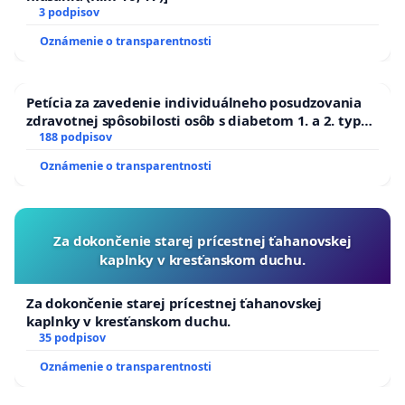
3 podpisov
Oznámenie o transparentnosti
Petícia za zavedenie individuálneho posudzovania
zdravotnej spôsobilosti osôb s diabetom 1. a 2. typu
pri prijímaní do Policajného zboru SR
188 podpisov
Oznámenie o transparentnosti
Za dokončenie starej prícestnej ťahanovskej
kaplnky v kresťanskom duchu.
Za dokončenie starej prícestnej ťahanovskej
kaplnky v kresťanskom duchu.
35 podpisov
Oznámenie o transparentnosti