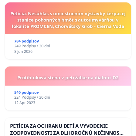
Petícia: Nesúhlas s umiestnením výstavby čerpacej
stanice pohonných hmôt s autoumyvárňou v
lokalite PROMCEN, Chorvátsky Grob - Čierna Voda
784 podpisov
249 Podpisy / 30 dni
8 Jun 2026
Protihluková stena v petržalke na dialnici D2
540 podpisov
224 Podpisy / 30 dni
12 Apr 2023
PETÍCIA ZA OCHRANU DETÍ A VYVODENIE
ZODPOVEDNOSTI ZA DLHOROČNÚ NEČINNOSŤ