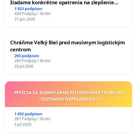
žiadame konkrétne opatrenia na zlepšenie
situácie v školstve
1 923 podpisov
439 Podpisy / 30 dni
21 Jun 2026
Chráňme Veľký Biel pred masívnym logistickým
centrom
293 podpisov
293 Podpisy / 30 dni
23 Jul 2026
PETÍCIA ZA EXEMPLÁRNE POTRESTANIE TVORCOV
"ZOZNAMU NEPRIATEĽOV"!
1 052 podpisov
287 Podpisy / 30 dni
5 Jul 2026