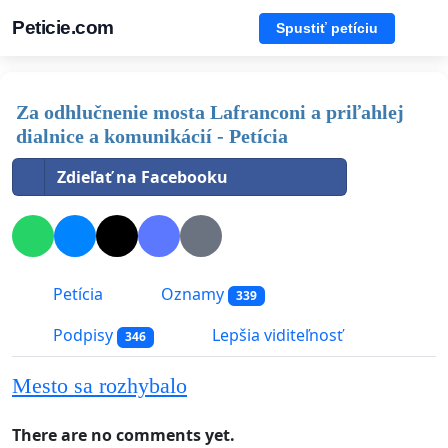
Peticie.com
Spustiť petíciu
Za odhlučnenie mosta Lafranconi a priľahlej
dialnice a komunikácií - Petícia
Zdieľať na Facebooku
Petícia
Oznamy
339
Podpisy
Lepšia viditeľnosť
346
Mesto sa rozhybalo
There are no comments yet.