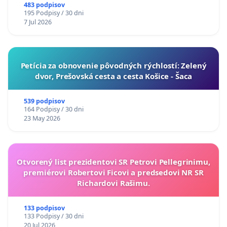
A ZLYHANIE ŠTÁTU
483 podpisov
195 Podpisy / 30 dni
7 Jul 2026
​Petícia za obnovenie pôvodných rýchlostí: Zelený
dvor, Prešovská cesta a cesta Košice - Šaca
539 podpisov
164 Podpisy / 30 dni
23 May 2026
Otvorený list prezidentovi SR Petrovi Pellegrinimu,
premiérovi Robertovi Ficovi a predsedovi NR SR
Richardovi Rašimu.
133 podpisov
133 Podpisy / 30 dni
20 Jul 2026