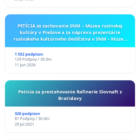
PETÍCIA za zachovanie SNM – Múzea rusínskej
kultúry v Prešove a za nápravu prezentácie
rusínskeho kultúrneho dedičstva v SNM – Múzeu
ukrajinskej kultúry vo Svidníku
1 552 podpisov
129 Podpisy / 30 dni
11 Jun 2026
Peticia za prestahovanie Rafinerie Slovnaft z
Bratislavy
320 podpisov
81 Podpisy / 30 dni
29 Jul 2021