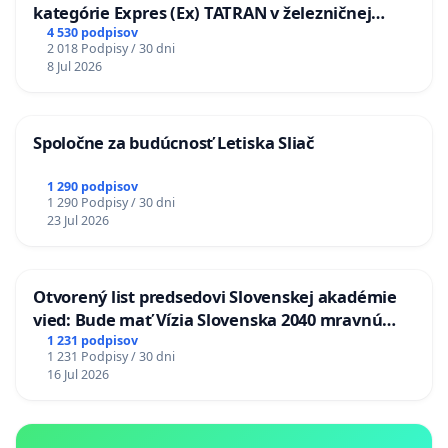
kategórie Expres (Ex) TATRAN v železničnej
stanici Púchov
4 530 podpisov
2 018 Podpisy / 30 dni
8 Jul 2026
Spoločne za budúcnosť Letiska Sliač
1 290 podpisov
1 290 Podpisy / 30 dni
23 Jul 2026
Otvorený list predsedovi Slovenskej akadémie
vied: Bude mať Vízia Slovenska 2040 mravnú
chrbticu?
1 231 podpisov
1 231 Podpisy / 30 dni
16 Jul 2026