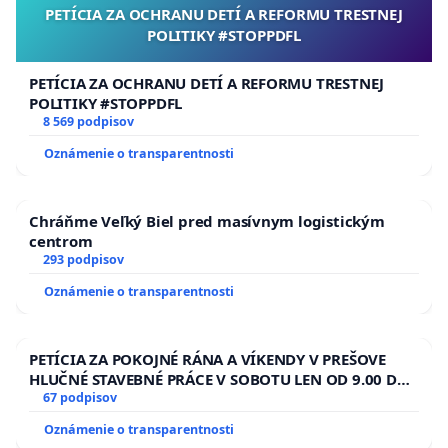
PETÍCIA ZA OCHRANU DETÍ A REFORMU TRESTNEJ
POLITIKY #STOPPDFL
PETÍCIA ZA OCHRANU DETÍ A REFORMU TRESTNEJ
POLITIKY #STOPPDFL
8 569 podpisov
Oznámenie o transparentnosti
Chráňme Veľký Biel pred masívnym logistickým
centrom
293 podpisov
Oznámenie o transparentnosti
PETÍCIA ZA POKOJNÉ RÁNA A VÍKENDY V PREŠOVE
HLUČNÉ STAVEBNÉ PRÁCE V SOBOTU LEN OD 9.00 DO
13.00 HOD., CEZ PRACOVNÝ TÝŽDEŇ CIEĽ 8.00 – 18.00
67 podpisov
HOD. A PRAVIDELNÁ KONTROLA STAVBY C-AREA NA
Oznámenie o transparentnosti
ĎUMBIERSKEJ/MAGU